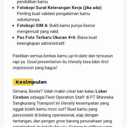
pendidikan kamu.
Fotokopi Surat Keterangan Kerja (jika ada)
:
Penting buat validasi pengalaman kamu
sebelumnya.
Fotokopi SIM A
: Bukti kamu punya lisensi
mengemudi yang valid.
Pas Foto Terbaru Ukuran 4×6
: Biasa buat
kelengkapan administratif.
Pastikan semua berkas kamu
up-to-date
dan tersusun
rapi ya.
Good presentation
itu
literally
bisa bikin
first
impression
yang bagus!
Kesimpulan
Gimana, Bestie? Udah makin
clear
kan kalau
Loker
Cirebon
sebagai Fleet Operation Staff di PT. Bhinneka
Sangkuriang Transport ini
literally
kesempatan yang
nggak boleh kamu
miss out
? Buat kamu yang
passionate
di bidang operasional, siap dengan
tantangan, dan pengen
grow
bareng perusahaan yang
established
, ini
totally for you
. Dengan kualifikasi yang