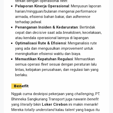
terkait dengan operasional
fleet
.
Pelaporan Kinerja Operasional
: Menyusun laporan
harian/mingguan/bulanan mengenai
performance
armada, efisiensi bahan bakar, dan
adherence
terhadap jadwal.
Penanganan Insiden & Kedaruratan
: Bertindak
cepat dan
decisive
saat ada
breakdown
, kecelakaan,
atau kendala operasional lainnya di lapangan.
Optimalisasi Rute & Efisiensi
: Menganalisis rute
yang ada dan mengusulkan
improvement
untuk
meningkatkan efisiensi waktu dan biaya.
Memastikan Kepatuhan Regulasi
: Memastikan
semua operasi
fleet
sesuai dengan peraturan lalu
lintas, kebijakan perusahaan, dan regulasi lain yang
berlaku.
Benefit
Nggak cuma deskripsi pekerjaan yang
challenging
, PT.
Bhinneka Sangkuriang Transport juga nawarin
benefit
yang
literally
bikin
Loker Cirebon
ini makin menarik!
Mereka
totally understand
kalau
talent
yang bagus itu