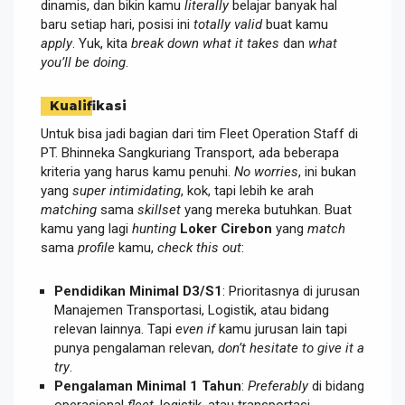
dinamis, dan bikin kamu
literally
belajar banyak hal
baru setiap hari, posisi ini
totally valid
buat kamu
apply
. Yuk, kita
break down what it takes
dan
what
you’ll be doing
.
Kualifikasi
Untuk bisa jadi bagian dari tim Fleet Operation Staff di
PT. Bhinneka Sangkuriang Transport, ada beberapa
kriteria yang harus kamu penuhi.
No worries
, ini bukan
yang
super intimidating
, kok, tapi lebih ke arah
matching
sama
skillset
yang mereka butuhkan. Buat
kamu yang lagi
hunting
Loker Cirebon
yang
match
sama
profile
kamu,
check this out
:
Pendidikan Minimal D3/S1
: Prioritasnya di jurusan
Manajemen Transportasi, Logistik, atau bidang
relevan lainnya. Tapi
even if
kamu jurusan lain tapi
punya pengalaman relevan,
don’t hesitate to give it a
try
.
Pengalaman Minimal 1 Tahun
:
Preferably
di bidang
operasional
fleet
, logistik, atau transportasi.