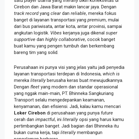
satu
player
utama yang
literally
bikin konektivitas di
Cirebon dan Jawa Barat makin lancar jaya. Dengan
track record
yang
clear
dan
reliable
, mereka fokus
banget di layanan transportasi yang
premium
, mulai
dari bus pariwisata, antar kota, antar provinsi, sampai
angkutan logistik.
Vibes
kerjanya juga dikenal
super
supportive
dan
highly collaborative
, cocok banget
buat kamu yang pengen tumbuh dan berkembang
bareng tim yang solid.
Perusahaan ini punya visi yang jelas yaitu jadi penyedia
layanan transportasi terdepan di Indonesia,
which is
mereka
literally
berusaha keras buat mewujudkannya.
Dengan
fleet
yang modern dan standar operasional
yang nggak main-main, PT. Bhinneka Sangkuriang
Transport selalu mengedepankan keamanan,
kenyamanan, dan efisiensi. Jadi, kalau kamu mencari
Loker Cirebon
di perusahaan yang punya
future
cerah dan
impactful
, ini
literally
opsi yang harus kamu
pertimbangkan banget. Jadi bagian dari Bhinneka itu
bukan cuma kerja, tapi
literally
membangun
pengalaman berharga.