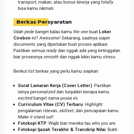
transport, makan, atau bonus kinerja yang
totally
bisa kamu nikmati.
Berkas Persyaratan
Udah
pede
banget kalau kamu
the one
buat
Loker
Cirebon
ini?
Awesome
! Sekarang, saatnya siapin
documents
yang diperlukan buat proses aplikasi.
Pastikan semua
ready
dan nggak ada yang ketinggalan
biar prosesnya
smooth
dan nggak bikin kamu
stress
.
Berikut
list
berkas yang perlu kamu siapkan:
Surat Lamaran Kerja (Cover Letter)
: Pastikan
isinya
personalized
dan tunjukkin kenapa kamu
excited
banget sama posisi ini.
Curriculum Vitae (CV) Terbaru
:
Highlight
pengalaman relevan,
skillset
, dan pencapaian kamu.
Make it stand out
!
Fotokopi KTP
: Wajib biar mereka tau
who you are
.
Fotokopi Ijazah Terakhir & Transkrip Nilai
: Bukti