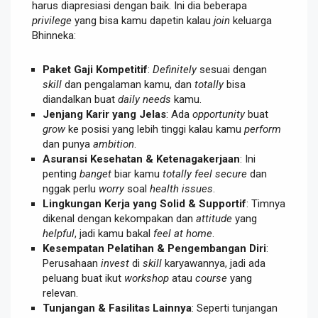
harus diapresiasi dengan baik. Ini dia beberapa
privilege
yang bisa kamu dapetin kalau
join
keluarga
Bhinneka:
Paket Gaji Kompetitif
:
Definitely
sesuai dengan
skill
dan pengalaman kamu, dan
totally
bisa
diandalkan buat
daily needs
kamu.
Jenjang Karir yang Jelas
: Ada
opportunity
buat
grow
ke posisi yang lebih tinggi kalau kamu
perform
dan punya
ambition
.
Asuransi Kesehatan & Ketenagakerjaan
: Ini
penting
banget
biar kamu
totally feel secure
dan
nggak perlu
worry
soal
health issues
.
Lingkungan Kerja yang Solid & Supportif
: Timnya
dikenal dengan kekompakan dan
attitude
yang
helpful
, jadi kamu bakal
feel at home
.
Kesempatan Pelatihan & Pengembangan Diri
:
Perusahaan
invest
di
skill
karyawannya, jadi ada
peluang buat ikut
workshop
atau
course
yang
relevan.
Tunjangan & Fasilitas Lainnya
: Seperti tunjangan