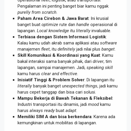
Pengalaman ini penting banget biar kamu nggak
purelly from scratch
.
Paham Area Cirebon & Jawa Barat
: Ini krusial
banget buat
optimize
rute dan
handle
operasional di
lapangan.
Local knowledge
itu
literally
invaluable.
Terbiasa dengan Sistem Informasi Logistik
:
Kalau kamu udah akrab sama aplikasi atau
software
manajemen
fleet
, itu
definitely
jadi nilai plus
banget
.
Skill Komunikasi & Koordinasi yang Kuat
: Kamu
bakal interaksi sama banyak pihak, dari
driver
, tim
lapangan, sampai manajemen. Jadi,
speaking skill
kamu harus
clear and effective
.
Inisiatif Tinggi & Problem Solver
: Di lapangan itu
literally
banyak banget
unexpected things
, jadi kamu
harus cepet tanggap dan bisa cari solusi.
Mampu Bekerja di Bawah Tekanan & Fleksibel
:
Industri transportasi itu dinamis, jadi
mood
kamu
harus
always ready
buat
adapt
.
Memiliki SIM A dan bisa berkendara
: Karena ada
kemungkinan untuk mobilitas di lapangan.