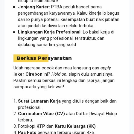
hidup lo lebih
secure
.
Jenjang Karier:
PTBA peduli banget sama
pengembangan karyawannya. Kalau kinerja lo bagus
dan lo punya potensi, kesempatan buat naik jabatan
atau pindah ke divisi lain selalu terbuka.
Lingkungan Kerja Profesional:
Lo bakal kerja di
lingkungan yang profesional, terstruktur, dan
didukung sama tim yang solid.
Berkas Persyaratan
Udah ngerasa cocok dan mau langsung gas
apply
loker Cirebon
ini?
Hold on
, siapin dulu amunisinya.
Pastiin semua berkas ini lengkap dan rapi ya, jangan
sampai ada yang kelewat!
Surat Lamaran Kerja
yang ditulis dengan baik dan
profesional.
Curriculum Vitae (CV)
atau Daftar Riwayat Hidup
terbaru.
Fotokopi
KTP
dan
Kartu Keluarga (KK)
.
Pas Foto
berwarna terbaru ukuran 4×6.