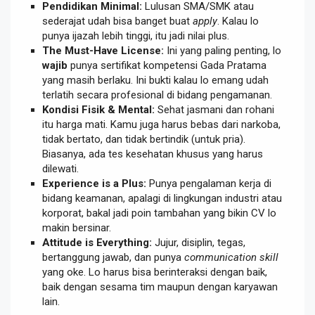
Pendidikan Minimal:
Lulusan SMA/SMK atau
sederajat udah bisa banget buat
apply
. Kalau lo
punya ijazah lebih tinggi, itu jadi nilai plus.
The Must-Have License:
Ini yang paling penting, lo
wajib
punya sertifikat kompetensi Gada Pratama
yang masih berlaku. Ini bukti kalau lo emang udah
terlatih secara profesional di bidang pengamanan.
Kondisi Fisik & Mental:
Sehat jasmani dan rohani
itu harga mati. Kamu juga harus bebas dari narkoba,
tidak bertato, dan tidak bertindik (untuk pria).
Biasanya, ada tes kesehatan khusus yang harus
dilewati.
Experience is a Plus:
Punya pengalaman kerja di
bidang keamanan, apalagi di lingkungan industri atau
korporat, bakal jadi poin tambahan yang bikin CV lo
makin bersinar.
Attitude is Everything:
Jujur, disiplin, tegas,
bertanggung jawab, dan punya
communication skill
yang oke. Lo harus bisa berinteraksi dengan baik,
baik dengan sesama tim maupun dengan karyawan
lain.