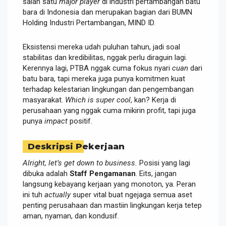
salah satu
major player
di industri pertambangan batu
bara di Indonesia dan merupakan bagian dari BUMN
Holding Industri Pertambangan, MIND ID.
Eksistensi mereka udah puluhan tahun, jadi soal
stabilitas dan kredibilitas, nggak perlu diraguin lagi.
Kerennya lagi, PTBA nggak cuma fokus nyari
cuan
dari
batu bara, tapi mereka juga punya komitmen kuat
terhadap kelestarian lingkungan dan pengembangan
masyarakat.
Which is super cool
, kan? Kerja di
perusahaan yang nggak cuma mikirin profit, tapi juga
punya
impact
positif.
Deskripsi Pekerjaan
Alright, let’s get down to business.
Posisi yang lagi
dibuka adalah
Staff Pengamanan
. Eits, jangan
langsung kebayang kerjaan yang monoton, ya. Peran
ini tuh
actually
super vital buat ngejaga semua aset
penting perusahaan dan mastiin lingkungan kerja tetep
aman, nyaman, dan kondusif.