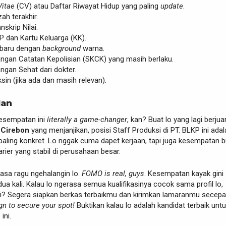
Vitae
(CV) atau Daftar Riwayat Hidup yang paling
update
.
zah terakhir.
nskrip Nilai.
P dan Kartu Keluarga (KK).
rbaru dengan
background
warna.
angan Catatan Kepolisian (SKCK) yang masih berlaku.
ngan Sehat dari dokter.
ksin (jika ada dan masih relevan).
lan
esempatan ini
literally a game-changer
, kan? Buat lo yang lagi berju
 Cirebon
yang menjanjikan, posisi Staff Produksi di PT. BLKP ini adal
aling konkret. Lo nggak cuma dapet kerjaan, tapi juga kesempatan b
er yang stabil di perusahaan besar.
rasa ragu ngehalangin lo.
FOMO is real, guys
. Kesempatan kayak gini
ua kali. Kalau lo ngerasa semua kualifikasinya cocok sama profil lo,
gi? Segera siapkan berkas terbaikmu dan kirimkan lamaranmu secepa
ign to secure your spot!
Buktikan kalau lo adalah kandidat terbaik unt
n
ini.