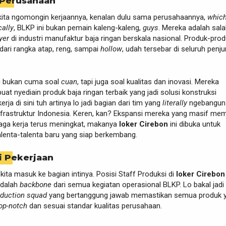
 Perusahaan
kita ngomongin kerjaannya, kenalan dulu sama perusahaannya,
which
cally
, BLKP ini bukan pemain kaleng-kaleng,
guys
. Mereka adalah sal
yer
di industri manufaktur baja ringan berskala nasional. Produk-pro
dari rangka atap, reng, sampai
hollow
, udah tersebar di seluruh penju
tu bukan cuma soal
cuan
, tapi juga soal kualitas dan inovasi. Mereka
at nyediain produk baja ringan terbaik yang jadi solusi konstruksi
erja di sini tuh artinya lo jadi bagian dari tim yang
literally
ngebangun
frastruktur Indonesia. Keren, kan? Ekspansi mereka yang masif me
aga kerja terus meningkat, makanya
loker Cirebon
ini dibuka untuk
enta-talenta baru yang siap berkembang.
i Pekerjaan
kita masuk ke bagian intinya. Posisi Staff Produksi di
loker Cirebon
dalah
backbone
dari semua kegiatan operasional BLKP. Lo bakal jadi
oduction squad
yang bertanggung jawab memastikan semua produk 
op-notch
dan sesuai standar kualitas perusahaan.