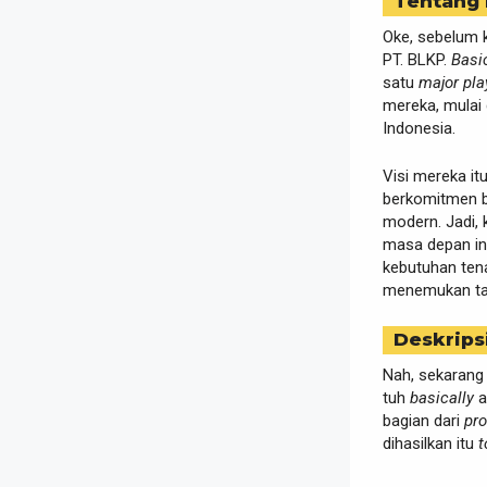
Tentang
Oke, sebelum 
PT. BLKP.
Basi
satu
major pla
mereka, mulai 
Indonesia.
Visi mereka i
berkomitmen bu
modern. Jadi, k
masa depan in
kebutuhan ten
menemukan tal
Deskrips
Nah, sekarang 
tuh
basically
a
bagian dari
pr
dihasilkan itu
t