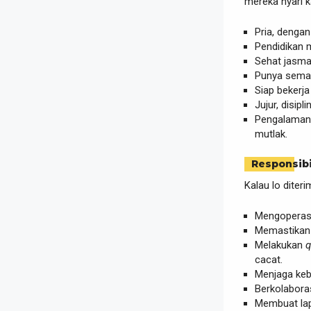
mereka nyari 
Pria, denga
Pendidikan 
Sehat jasma
Punya seman
Siap bekerj
Jujur, disip
Pengalaman d
mutlak.
Responsibi
Kalau lo diter
Mengoperasi
Memastika
Melakukan
q
cacat.
Menjaga keb
Berkolaboras
Membuat lap