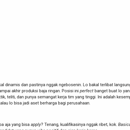
al dinamis dan pastinya nggak ngebosenin. Lo bakal terlibat langsung
mpai akhir produksi baja ringan. Posisi ini
perfect
banget buat lo yan
tik, teliti, dan punya semangat kerja tim yang tinggi. Ini adalah kese
kalau lo bisa jadi aset berharga bagi perusahaan.
pa aja yang bisa
apply
? Tenang, kualifikasinya nggak ribet, kok.
Basica