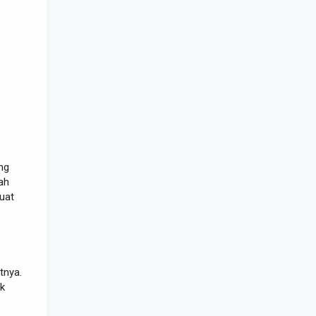
ang
ah
uat
tnya.
uk