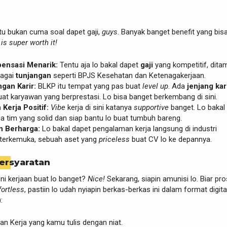
itu bukan cuma soal dapet gaji,
guys
. Banyak banget benefit yang bisa
is super worth it!
ensasi Menarik:
Tentu aja lo bakal dapet
gaji
yang kompetitif, dit
bagai
tunjangan
seperti BPJS Kesehatan dan Ketenagakerjaan.
an Karir:
BLKP itu tempat yang pas buat
level up
. Ada
jenjang kar
uat karyawan yang berprestasi. Lo bisa banget berkembang di sini.
Kerja Positif:
Vibe
kerja di sini katanya
supportive
banget. Lo bakal
 tim yang solid dan siap bantu lo buat tumbuh bareng.
 Berharga:
Lo bakal dapet pengalaman kerja langsung di industri
terkemuka, sebuah aset yang
priceless
buat CV lo ke depannya.
ersyaratan
ni kerjaan buat lo banget?
Nice!
Sekarang, siapin amunisi lo. Biar pr
fortless
, pastiin lo udah nyiapin berkas-berkas ini dalam format digita
:
n Kerja yang kamu tulis dengan niat.