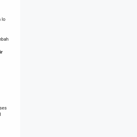
 lo
ambah
ir
oses
l