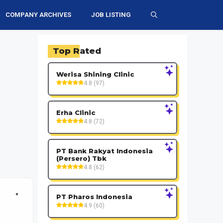
COMPANY ARCHIVES
JOB LISTING
Top Rated
Werisa Shining Clinic
4.8 (97)
Erha Clinic
4.8 (72)
PT Bank Rakyat Indonesia
(Persero) Tbk
4.8 (62)
PT Pharos Indonesia
4.9 (60)