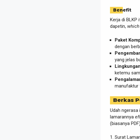
Benefit
Kerja di BLKP 
dapetin,
which 
Paket Komp
dengan ber
Pengembang
yang jelas b
Lingkungan 
ketemu sama
Pengalaman
manufaktur 
Berkas P
Udah ngerasa i
lamarannya
ef
(biasanya PDF)
Surat Lamara