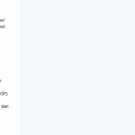
me!
si.
o:
OP).
 dari