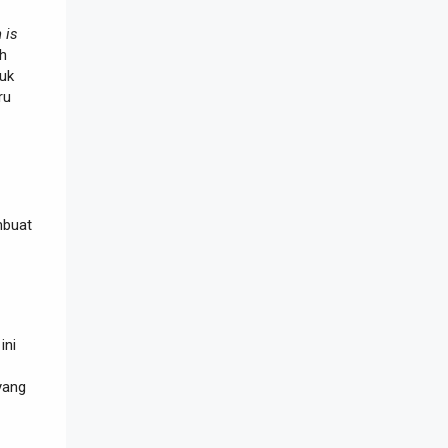
 is
ah
duk
ru
mbuat
ini
yang