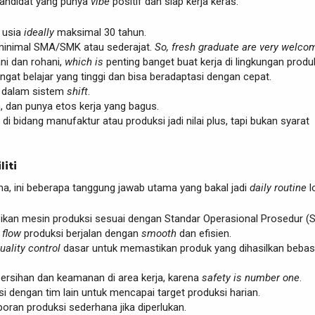
kandidat yang punya
vibe
positif dan siap kerja keras.
n usia
ideally
maksimal 30 tahun.
minimal SMA/SMK atau sederajat.
So, fresh graduate are very welco
ni dan rohani,
which is
penting banget buat kerja di lingkungan produk
gat belajar yang tinggi dan bisa beradaptasi dengan cepat.
a dalam sistem
shift
.
lin, dan punya etos kerja yang bagus.
i bidang manufaktur atau produksi jadi nilai plus, tapi bukan syarat
liti
ima, ini beberapa tanggung jawab utama yang bakal jadi
daily routine
l
kan mesin produksi sesuai dengan Standar Operasional Prosedur (S
n
flow
produksi berjalan dengan
smooth
dan efisien.
uality control
dasar untuk memastikan produk yang dihasilkan bebas
ersihan dan keamanan di area kerja, karena
safety is number one
.
i dengan tim lain untuk mencapai target produksi harian.
oran produksi sederhana jika diperlukan.