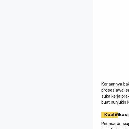
Kerjaannya bak
proses awal sa
suka kerja prak
buat nunjukin 
Kualifikasi
Penasaran sia