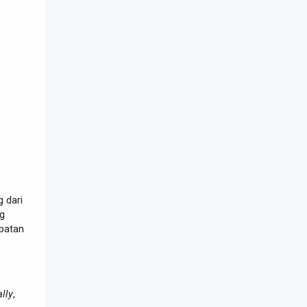
 dari
g
mpatan
lly
,