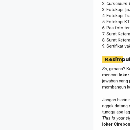
Curriculum 
Fotokopi Ija
Fotokopi Tra
Fotokopi KT
Pas foto te
Surat Keter
Surat Ketera
Sertifikat va
Kesimpu
So
, gimana? K
mencari
loker
jawaban yang p
membangun kari
Jangan biarin 
nggak datang d
tunggu apa la
This is your s
loker Cirebo