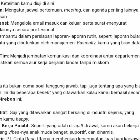
etelitian kamu diuji di sini.
n:
Mengatur jadwal pertemuan,
meeting
, dan agenda penting lainnya
san.
nsi:
Mengelola email masuk dan keluar, serta surat-menyurat
lainnya secara profesional.
mbantu dalam persiapan laporan-laporan rutin, seperti laporan bula
ata yang dibutuhkan oleh manajemen.
Basically
, kamu yang bikin data
Tim:
Menjadi jembatan komunikasi dan koordinasi antar departemen
tikan semua alur kerja berjalan lancar tanpa miskom.
rja itu bukan cuma soal tanggung jawab, tapi juga tentang apa yang bi
. Ini dia beberapa
benefit
yang ditawarkan kalau kamu berhasil
secur
Cirebon
ini:
tif:
Gaji yang ditawarkan sangat bersaing di industri sejenis, yang
kin kamu
happy
.
Kerja Positif:
Seperti yang udah di-
spill
di awal, kamu akan bekerja 
yang
vibes
-nya anak muda banget, suportif, dan dinamis.
ir:
PT Cipta Rasa Utama memberikan kesempatan luas bagi karyaw