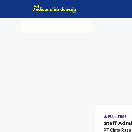
Langsung
ke
isi
FULL TIME
Staff Admi
PT Cipta Rasa