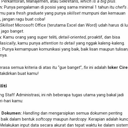
i Perkantoran, Manajemen, atau Sekretaris,
which is a big plus
.
n:
Punya pengalaman di posisi yang sama minimal 1 tahun itu
chef’s
amu para
fresh graduate
yang punya
skillset
mumpuni dan kemauan
gi, jangan ragu buat coba!
Skillset
Microsoft Office (terutama Excel dan Word) udah harus di lu
jago banget.
:
Kamu orang yang super teliti,
detail-oriented
, proaktif, dan bisa
Basically
, kamu punya
attention to detail
yang nggak kaleng-kaleng.
:
Punya kemampuan komunikasi yang baik, baik lisan maupun tulisan,
nya.
asa semua kriteria di atas itu “gue banget”,
fix
ini adalah
loker Cir
takdirkan buat kamu!
liti
g Staff Administrasi, ini nih beberapa tugas utama yang bakal jadi
i-hari kamu:
 Dokumen:
Handling
dan mengarsipkan semua dokumen penting
 baik dalam bentuk
softcopy
maupun
hardcopy
. Kerapian adalah kunc
Melakukan input data secara akurat dan tepat waktu ke dalam siste