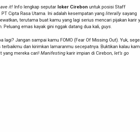
ave it!
Info lengkap seputar
loker Cirebon
untuk posisi Staff
di PT Cipta Rasa Utama. Ini adalah kesempatan yang
literally
sayang
lewatkan, terutama buat kamu yang lagi serius mencari pijakan karir 
on. Peluang emas kayak gini nggak datang dua kali,
guys
.
apa lagi? Jangan sampai kamu FOMO (Fear Of Missing Out). Yuk, sege
s terbaikmu dan kirimkan lamaranmu secepatnya. Buktikan kalau ka
t yang mereka cari!
Manifesting
karir impian di Cirebon,
let’s go