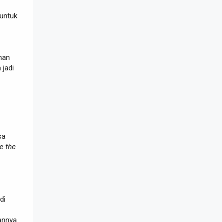
 untuk
nan
 jadi
sa
e the
di
annya