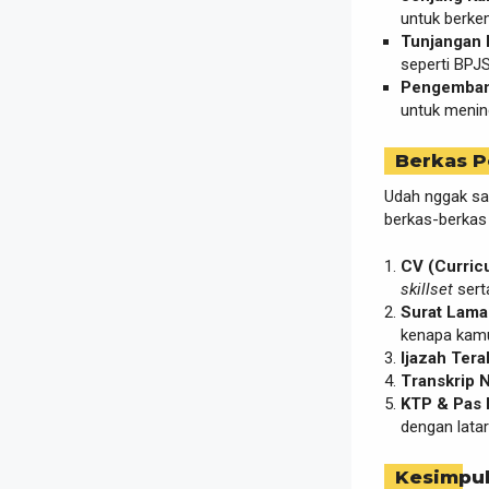
untuk berke
Tunjangan 
seperti BPJ
Pengembang
untuk meni
Berkas P
Udah nggak sa
berkas-berkas 
CV (Curricu
skillset
sert
Surat Lamar
kenapa kamu
Ijazah Tera
Transkrip Ni
KTP & Pas 
dengan latar
Kesimpu