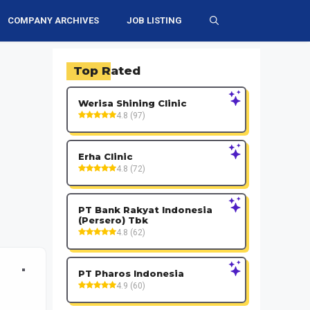
COMPANY ARCHIVES
JOB LISTING
Top Rated
Werisa Shining Clinic
4.8 (97)
Erha Clinic
4.8 (72)
PT Bank Rakyat Indonesia
(Persero) Tbk
4.8 (62)
PT Pharos Indonesia
4.9 (60)