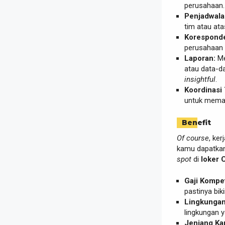
perusahaan. K
Penjadwala
tim atau ata
Koresponde
perusahaan 
Laporan:
Me
atau data-d
insightful
.
Koordinasi 
untuk memas
Benefit
Of course
, ke
kamu dapatkan
spot
di
loker 
Gaji Kompeti
pastinya bi
Lingkungan 
lingkungan 
Jenjang Kar