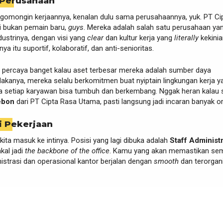
 Perusahaan
ngomongin kerjaannya, kenalan dulu sama perusahaannya, yuk. PT Ci
i bukan pemain baru,
guys
. Mereka adalah salah satu perusahaan yan
ndustrinya, dengan visi yang
clear
dan kultur kerja yang
literally
kekinia
nya itu suportif, kolaboratif, dan anti-senioritas.
i percaya banget kalau aset terbesar mereka adalah sumber daya
akanya, mereka selalu berkomitmen buat nyiptain lingkungan kerja y
na setiap karyawan bisa tumbuh dan berkembang. Nggak heran kalau 
ebon
dari PT Cipta Rasa Utama, pasti langsung jadi incaran banyak o
i Pekerjaan
kita masuk ke intinya. Posisi yang lagi dibuka adalah
Staff Administr
akal jadi
the backbone of the office
. Kamu yang akan memastikan se
istrasi dan operasional kantor berjalan dengan
smooth
dan terorgani