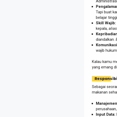
Administras
Pengalama
Tapi buat k
belajar ting
Skill Wajib:
kepala,
alias
Kepribadian
diandalkan.
Komunikasi
wajib hukum
Kalau kamu mer
yang emang di
Responsibi
Sebagai seoran
makanan sehar
Manajemen
perusahaan,
Input Data: