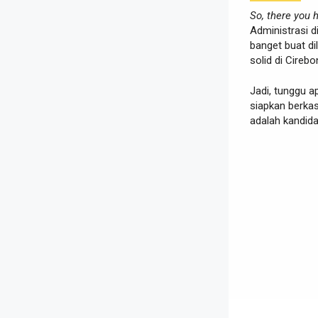
So, there you h
Administrasi 
banget buat di
solid di Cireb
Jadi, tunggu 
siapkan berka
adalah kandida