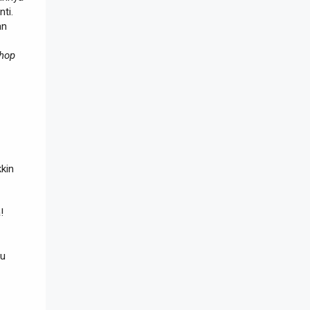
ti.
an
hop
kin
!
ru