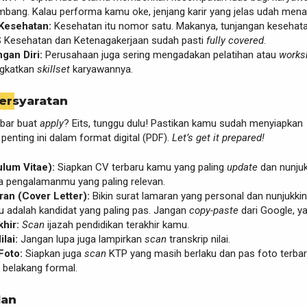
mbang. Kalau performa kamu oke, jenjang karir yang jelas udah menan
Kesehatan:
Kesehatan itu nomor satu. Makanya, tunjangan kesehat
S Kesehatan dan Ketenagakerjaan sudah pasti
fully covered
.
an Diri:
Perusahaan juga sering mengadakan pelatihan atau
works
ngkatkan
skillset
karyawannya.
ersyaratan
bar buat
apply
? Eits, tunggu dulu! Pastikan kamu sudah menyiapkan
penting ini dalam format digital (PDF).
Let’s get it prepared!
lum Vitae):
Siapkan CV terbaru kamu yang paling
update
dan nunjuk
a pengalamanmu yang paling relevan.
an (Cover Letter):
Bikin surat lamaran yang personal dan nunjukkin
 adalah kandidat yang paling pas. Jangan
copy-paste
dari Google, ya
khir:
Scan
ijazah pendidikan terakhir kamu.
lai:
Jangan lupa juga lampirkan
scan
transkrip nilai.
Foto:
Siapkan juga
scan
KTP yang masih berlaku dan pas foto terba
 belakang formal.
lan