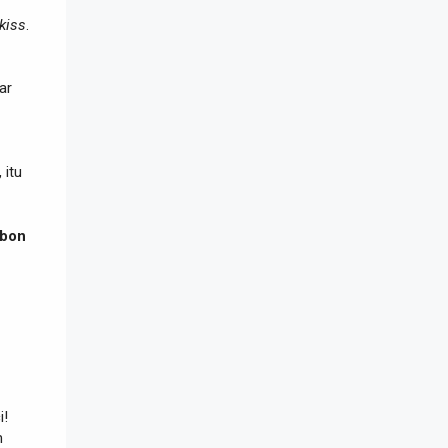
 kiss
.
ar
 itu
ebon
i!
m