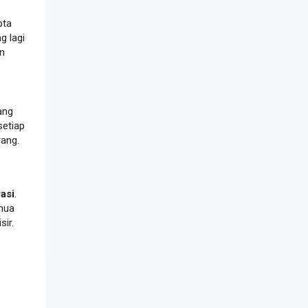
pta
g lagi
n
ang
setiap
rang.
asi
.
mua
sir.