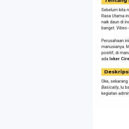
Tentang
Sebelum kita 
Rasa Utama in
naik daun di i
banget.
Vibes
-
Perusahaan in
manusianya. M
positif, di ma
ada
loker Cir
Deskrips
Oke, sekarang 
Basically
, lu b
kegiatan admin