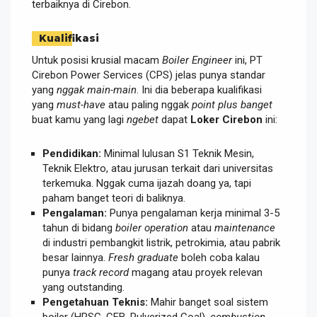
terbaiknya di Cirebon.
Kualifikasi
Untuk posisi krusial macam
Boiler Engineer
ini, PT
Cirebon Power Services (CPS) jelas punya standar
yang
nggak main-main
. Ini dia beberapa kualifikasi
yang
must-have
atau paling nggak
point plus banget
buat kamu yang lagi
ngebet
dapat
Loker Cirebon
ini:
Pendidikan:
Minimal lulusan S1 Teknik Mesin,
Teknik Elektro, atau jurusan terkait dari universitas
terkemuka. Nggak cuma ijazah doang ya, tapi
paham banget teori di baliknya.
Pengalaman:
Punya pengalaman kerja minimal 3-5
tahun di bidang
boiler operation
atau
maintenance
di industri pembangkit listrik, petrokimia, atau pabrik
besar lainnya.
Fresh graduate
boleh coba kalau
punya
track record
magang atau proyek relevan
yang outstanding.
Pengetahuan Teknis:
Mahir banget soal sistem
boiler (HRSG, CFB, Pulverized Coal),
combustion