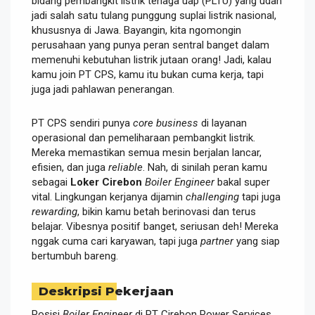
bidang pembangkit listrik tenaga uap (PLTU) yang udah
jadi salah satu tulang punggung suplai listrik nasional,
khususnya di Jawa. Bayangin, kita ngomongin
perusahaan yang punya peran sentral banget dalam
memenuhi kebutuhan listrik jutaan orang! Jadi, kalau
kamu join PT CPS, kamu itu bukan cuma kerja, tapi
juga jadi pahlawan penerangan.
PT CPS sendiri punya
core business
di layanan
operasional dan pemeliharaan pembangkit listrik.
Mereka memastikan semua mesin berjalan lancar,
efisien, dan juga
reliable
. Nah, di sinilah peran kamu
sebagai
Loker Cirebon
Boiler Engineer
bakal super
vital. Lingkungan kerjanya dijamin
challenging
tapi juga
rewarding
, bikin kamu betah berinovasi dan terus
belajar. Vibesnya positif banget, seriusan deh! Mereka
nggak cuma cari karyawan, tapi juga
partner
yang siap
bertumbuh bareng.
Deskripsi Pekerjaan
Posisi
Boiler Engineer
di PT Cirebon Power Services