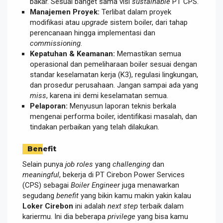
bakar. Sesuai banget sama visi
sustainable
PT CPS.
Manajemen Proyek:
Terlibat dalam proyek
modifikasi atau
upgrade
sistem boiler, dari tahap
perencanaan hingga implementasi dan
commissioning
.
Kepatuhan & Keamanan:
Memastikan semua
operasional dan pemeliharaan boiler sesuai dengan
standar keselamatan kerja (K3), regulasi lingkungan,
dan prosedur perusahaan. Jangan sampai ada yang
miss
, karena ini demi keselamatan semua.
Pelaporan:
Menyusun laporan teknis berkala
mengenai performa boiler, identifikasi masalah, dan
tindakan perbaikan yang telah dilakukan.
Benefit
Selain punya
job roles
yang
challenging
dan
meaningful
, bekerja di PT Cirebon Power Services
(CPS) sebagai
Boiler Engineer
juga menawarkan
segudang
benefit
yang bikin kamu makin yakin kalau
Loker Cirebon
ini adalah
next step
terbaik dalam
kariermu. Ini dia beberapa
privilege
yang bisa kamu