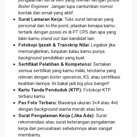
pengalaman serta
skill
yang relevan dengan posisi
Boiler Engineer
. Jangan lupa cantumkan nomor
kontak dan email yang aktif.
Surat Lamaran Kerja:
Tulis surat lamaran yang
personal dan
to-the-point
, jelaskan kenapa kamu
tertarik dengan posisi ini di PT CPS dan apa yang
bikin kamu
stand out
dari kandidat lain.
Fotokopi Ijazah & Transkrip Nilai:
Legalisir jika
memungkinkan, tunjukan kalau kamu punya
background
pendidikan yang kuat.
Sertifikat Pelatihan & Kompetensi:
Sertakan
semua sertifikat yang kamu miliki, terutama yang
relevan dengan
boiler operation
, K3, atau sertifikasi
keahlian lainnya. Ini bakal jadi
big plus
banget!
Kartu Tanda Penduduk (KTP):
Fotokopi KTP
terbaru kamu.
Pas Foto Terbaru:
Biasanya ukuran 3×4 atau 4×6
dengan
background
warna merah atau biru.
Surat Pengalaman Kerja (Jika Ada):
Surat
rekomendasi atau surat keterangan pengalaman
kerja dari perusahaan sebelumnya akan sangat
membantu.