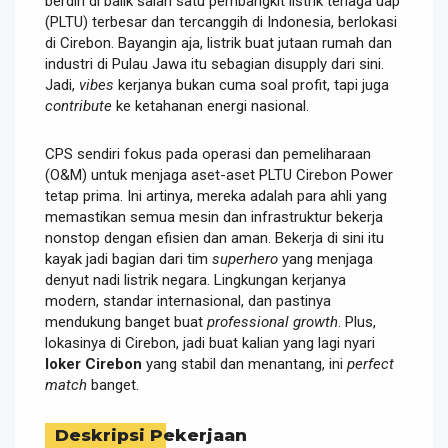
berdiri di balik salah satu pembangkit listrik tenaga uap
(PLTU) terbesar dan tercanggih di Indonesia, berlokasi
di Cirebon. Bayangin aja, listrik buat jutaan rumah dan
industri di Pulau Jawa itu sebagian disupply dari sini.
Jadi,
vibes
kerjanya bukan cuma soal profit, tapi juga
contribute
ke ketahanan energi nasional.
CPS sendiri fokus pada operasi dan pemeliharaan
(O&M) untuk menjaga aset-aset PLTU Cirebon Power
tetap prima. Ini artinya, mereka adalah para ahli yang
memastikan semua mesin dan infrastruktur bekerja
nonstop dengan efisien dan aman. Bekerja di sini itu
kayak jadi bagian dari tim
superhero
yang menjaga
denyut nadi listrik negara. Lingkungan kerjanya
modern, standar internasional, dan pastinya
mendukung banget buat
professional growth
. Plus,
lokasinya di Cirebon, jadi buat kalian yang lagi nyari
loker Cirebon
yang stabil dan menantang, ini
perfect
match
banget.
Deskripsi Pekerjaan