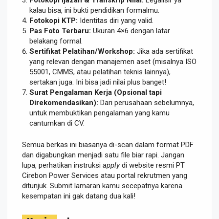
Fotokopi Ijazah & Transkrip Nilai:
Legalisir ya
kalau bisa, ini bukti pendidikan formalmu.
Fotokopi KTP:
Identitas diri yang valid.
Pas Foto Terbaru:
Ukuran 4×6 dengan latar
belakang formal.
Sertifikat Pelatihan/Workshop:
Jika ada sertifikat
yang relevan dengan manajemen aset (misalnya ISO
55001, CMMS, atau pelatihan teknis lainnya),
sertakan juga. Ini bisa jadi nilai plus banget!
Surat Pengalaman Kerja (Opsional tapi
Direkomendasikan):
Dari perusahaan sebelumnya,
untuk membuktikan pengalaman yang kamu
cantumkan di CV.
Semua berkas ini biasanya di-scan dalam format PDF
dan digabungkan menjadi satu file biar rapi. Jangan
lupa, perhatikan instruksi
apply
di website resmi PT
Cirebon Power Services atau portal rekrutmen yang
ditunjuk. Submit lamaran kamu secepatnya karena
kesempatan ini gak datang dua kali!