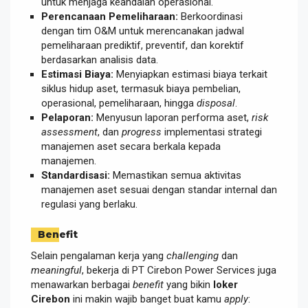
untuk menjaga keandalan operasional.
Perencanaan Pemeliharaan:
Berkoordinasi
dengan tim O&M untuk merencanakan jadwal
pemeliharaan prediktif, preventif, dan korektif
berdasarkan analisis data.
Estimasi Biaya:
Menyiapkan estimasi biaya terkait
siklus hidup aset, termasuk biaya pembelian,
operasional, pemeliharaan, hingga
disposal
.
Pelaporan:
Menyusun laporan performa aset,
risk
assessment
, dan
progress
implementasi strategi
manajemen aset secara berkala kepada
manajemen.
Standardisasi:
Memastikan semua aktivitas
manajemen aset sesuai dengan standar internal dan
regulasi yang berlaku.
Benefit
Selain pengalaman kerja yang
challenging
dan
meaningful
, bekerja di PT Cirebon Power Services juga
menawarkan berbagai
benefit
yang bikin
loker
Cirebon
ini makin wajib banget buat kamu
apply
: