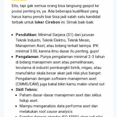
Eits, tapi gak semua orang bisa langsung gaspol ke
posisi penting ini, ya. Ada beberapa kualifikasi yang
harus kamu penuhi biar bisa jadi salah satu kandidat
terbaik untuk
loker Cirebon
ini. Simak baik-baik:
Pendidikan:
Minimal Sarjana (S1) dari jurusan
Teknik Industri, Teknik Elektro, Teknik Mesin,
Manajemen Aset, atau bidang terkait lainnya. IPK
minimal 3.00, karena ilmu dasar itu penting, guys!
Pengalaman:
Punya pengalaman minimal 2-3 tahun
di bidang manajemen aset atau pemeliharaan,
terutama di industri pembangkit listrik, migas, atau
manufaktur skala besar akan jadi nilai plus banget.
Pengalaman dengan
software
manajemen aset
(CMMS/EAM) juga bakal bikin kamu makin
stand out
.
Skill Teknis:
Paham dasar-dasar manajemen aset dan siklus
hidup aset.
Mampu menganalisis data performa aset dan
melakukan
root cause analysis
.
Familiar dengan standar ISO 55001 akan jadi nilai