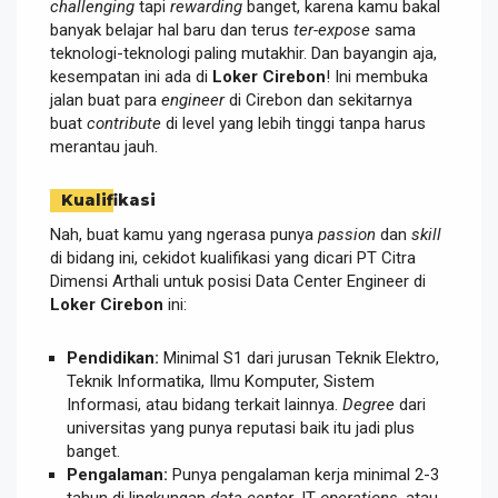
challenging
tapi
rewarding
banget, karena kamu bakal
banyak belajar hal baru dan terus
ter-expose
sama
teknologi-teknologi paling mutakhir. Dan bayangin aja,
kesempatan ini ada di
Loker Cirebon
! Ini membuka
jalan buat para
engineer
di Cirebon dan sekitarnya
buat
contribute
di level yang lebih tinggi tanpa harus
merantau jauh.
Kualifikasi
Nah, buat kamu yang ngerasa punya
passion
dan
skill
di bidang ini, cekidot kualifikasi yang dicari PT Citra
Dimensi Arthali untuk posisi Data Center Engineer di
Loker Cirebon
ini:
Pendidikan:
Minimal S1 dari jurusan Teknik Elektro,
Teknik Informatika, Ilmu Komputer, Sistem
Informasi, atau bidang terkait lainnya.
Degree
dari
universitas yang punya reputasi baik itu jadi plus
banget.
Pengalaman:
Punya pengalaman kerja minimal 2-3
tahun di lingkungan
data center
, IT
operations
, atau