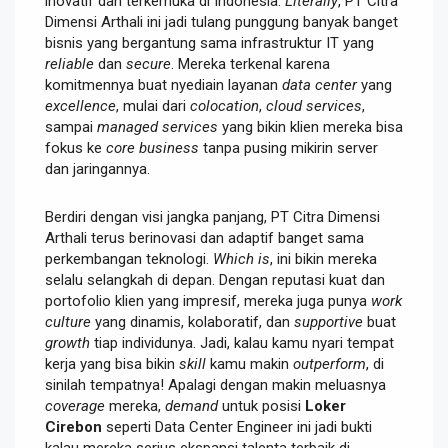
inovatif dan terkemuka di Indonesia.
Literally
, PT Citra
Dimensi Arthali ini jadi tulang punggung banyak banget
bisnis yang bergantung sama infrastruktur IT yang
reliable
dan
secure
. Mereka terkenal karena
komitmennya buat nyediain layanan
data center
yang
excellence
, mulai dari
colocation
,
cloud services
,
sampai
managed services
yang bikin klien mereka bisa
fokus ke
core business
tanpa pusing mikirin server
dan jaringannya.
Berdiri dengan visi jangka panjang, PT Citra Dimensi
Arthali terus berinovasi dan adaptif banget sama
perkembangan teknologi.
Which is
, ini bikin mereka
selalu selangkah di depan. Dengan reputasi kuat dan
portofolio klien yang impresif, mereka juga punya
work
culture
yang dinamis, kolaboratif, dan
supportive
buat
growth
tiap individunya. Jadi, kalau kamu nyari tempat
kerja yang bisa bikin
skill
kamu makin
outperform
, di
sinilah tempatnya! Apalagi dengan makin meluasnya
coverage
mereka,
demand
untuk posisi
Loker
Cirebon
seperti Data Center Engineer ini jadi bukti
kalau mereka serius ekspansi talenta terbaik di