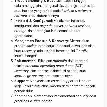
Troubleshooting & Resolusi:
Cepat tanggap
dalam nanggepin, menganalisis, dan nge-
resolve
isu
atau insiden yang terjadi pada
hardware
,
software
,
network
, atau sistem lainnya.
Instalasi & Konfigurasi:
Melakukan instalasi,
konfigurasi, dan
upgrade
server,
network devices
,
storage
, dan perangkat lain sesuai standar
operasional.
Manajemen Backup & Recovery:
Memastikan
proses
backup
data berjalan sesuai jadwal dan siap
buat
recovery
kalau terjadi bencana. Ini
literally
krusial banget!
Dokumentasi:
Bikin dan
maintain
dokumentasi
teknis,
standard operating procedures
(SOP),
inventory
, dan laporan insiden. Ini penting buat
knowledge sharing
dan efisiensi kerja.
Support:
Menyediakan
on-call support
di luar jam
kerja kalau dibutuhkan, karena
data center
itu nggak
pernah tidur.
Keamanan:
Memastikan implementasi
security best
practices
di
data center
.