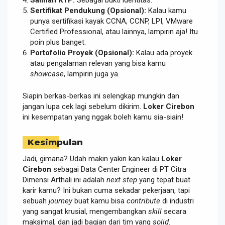
Salinan KTP:
Sebagai bukti identitas.
Sertifikat Pendukung (Opsional):
Kalau kamu
punya sertifikasi kayak CCNA, CCNP, LPI, VMware
Certified Professional, atau lainnya, lampirin aja! Itu
poin plus banget.
Portofolio Proyek (Opsional):
Kalau ada proyek
atau pengalaman relevan yang bisa kamu
showcase
, lampirin juga ya.
Siapin berkas-berkas ini selengkap mungkin dan
jangan lupa cek lagi sebelum dikirim.
Loker Cirebon
ini kesempatan yang nggak boleh kamu sia-siain!
Kesimpulan
Jadi, gimana? Udah makin yakin kan kalau
Loker
Cirebon
sebagai Data Center Engineer di PT Citra
Dimensi Arthali ini adalah
next step
yang tepat buat
karir kamu? Ini bukan cuma sekadar pekerjaan, tapi
sebuah
journey
buat kamu bisa
contribute
di industri
yang sangat krusial, mengembangkan
skill
secara
maksimal, dan jadi bagian dari tim yang
solid
.