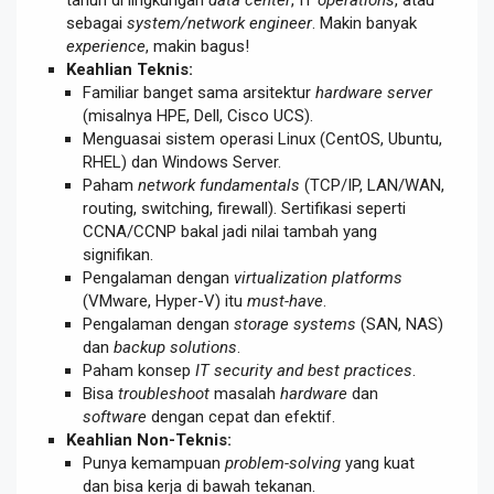
sebagai
system/network engineer
. Makin banyak
experience
, makin bagus!
Keahlian Teknis:
Familiar banget sama arsitektur
hardware server
(misalnya HPE, Dell, Cisco UCS).
Menguasai sistem operasi Linux (CentOS, Ubuntu,
RHEL) dan Windows Server.
Paham
network fundamentals
(TCP/IP, LAN/WAN,
routing, switching, firewall). Sertifikasi seperti
CCNA/CCNP bakal jadi nilai tambah yang
signifikan.
Pengalaman dengan
virtualization platforms
(VMware, Hyper-V) itu
must-have
.
Pengalaman dengan
storage systems
(SAN, NAS)
dan
backup solutions
.
Paham konsep
IT security and best practices
.
Bisa
troubleshoot
masalah
hardware
dan
software
dengan cepat dan efektif.
Keahlian Non-Teknis:
Punya kemampuan
problem-solving
yang kuat
dan bisa kerja di bawah tekanan.