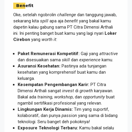
Benefit
Oke, setelah ngobrolin
challenge
dan tanggung jawab,
sekarang kita
spill
apa aja
benefit
yang bakal kamu
dapetin kalau gabung sama PT Citra Dimensi Arthali
ini. Ini penting banget buat kamu yang lagi nyari
Loker
Cirebon
yang
worth it
:
Paket Remunerasi Kompetitif:
Gaji yang
attractive
dan disesuaikan sama
skill
dan
experience
kamu.
Asuransi Kesehatan:
Pastinya ada tunjangan
kesehatan yang komprehensif buat kamu dan
keluarga.
Kesempatan Pengembangan Karir:
PT Citra
Dimensi Arthali sangat
invest
di
growth
karyawan.
Bakal ada
training
,
workshop
, dan
opportunity
buat
ngambil sertifikasi profesional yang relevan.
Lingkungan Kerja Dinamis:
Tim yang suportif,
kolaboratif, dan punya
passion
yang sama di bidang
teknologi. Seru banget deh pokoknya!
Exposure Teknologi Terbaru:
Kamu bakal selalu