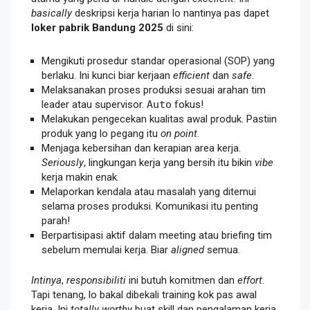
basically
deskripsi kerja harian lo nantinya pas dapet
loker pabrik Bandung 2025
di sini:
Mengikuti prosedur standar operasional (SOP) yang
berlaku. Ini kunci biar kerjaan
efficient
dan
safe
.
Melaksanakan proses produksi sesuai arahan tim
leader atau supervisor.
Auto
fokus!
Melakukan pengecekan kualitas awal produk. Pastiin
produk yang lo pegang itu
on point
.
Menjaga kebersihan dan kerapian area kerja.
Seriously
, lingkungan kerja yang bersih itu bikin
vibe
kerja makin enak.
Melaporkan kendala atau masalah yang ditemui
selama proses produksi. Komunikasi itu penting
parah!
Berpartisipasi aktif dalam meeting atau briefing tim
sebelum memulai kerja. Biar
aligned
semua.
Intinya
,
responsibiliti
ini butuh komitmen dan
effort
.
Tapi tenang, lo bakal dibekali training kok pas awal
kerja. Ini
totally
worthy
buat skill dan pengalaman kerja