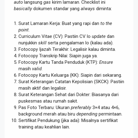
auto
langsung
gas
kirim lamaran. Checklist ini
basically
dokumen standar yang
always
diminta:
Surat Lamaran Kerja: Buat yang rapi dan
to the
point
.
Curriculum Vitae (CV): Pastiin CV lo
update
dan
nunjukkin
skill
serta pengalaman lo (kalau ada).
Fotocopy Ijazah Terakhir: Legalisir kalau diminta.
Fotocopy Transkrip Nilai: Siapin juga ya.
Fotocopy Kartu Tanda Penduduk (KTP):
Ensure
masih
valid
.
Fotocopy Kartu Keluarga (KK): Siapin dari sekarang.
Surat Keterangan Catatan Kepolisian (SKCK): Pastiin
masih aktif dan legalisir.
Surat Keterangan Sehat dari Dokter: Biasanya dari
puskesmas atau rumah sakit.
Pas Foto Terbaru: Ukuran
preferably
3×4 atau 4×6,
background merah atau biru
depending
permintaan.
Sertifikat Pendukung (jika ada): Misalnya sertifikat
training atau keahlian lain.