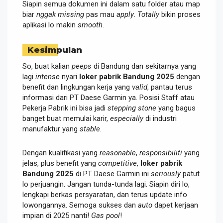
Siapin semua dokumen ini dalam satu folder atau map
biar
nggak missing
pas mau
apply
.
Totally
bikin proses
aplikasi lo makin
smooth
.
Kesimpulan
So, buat kalian
peeps
di Bandung dan sekitarnya yang
lagi
intense
nyari
loker pabrik Bandung 2025
dengan
benefit dan lingkungan kerja yang
valid
, pantau terus
informasi dari PT Daese Garmin ya. Posisi Staff atau
Pekerja Pabrik ini bisa jadi
stepping stone
yang bagus
banget buat memulai karir,
especially
di industri
manufaktur yang
stable
.
Dengan kualifikasi yang
reasonable
,
responsibiliti
yang
jelas, plus benefit yang
competitive
,
loker pabrik
Bandung 2025
di PT Daese Garmin ini
seriously
patut
lo perjuangin. Jangan tunda-tunda lagi. Siapin diri lo,
lengkapi berkas persyaratan, dan terus update info
lowongannya. Semoga sukses dan
auto
dapet kerjaan
impian di 2025 nanti!
Gas pool
!