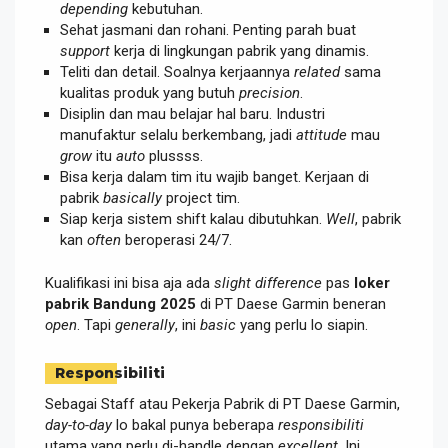
depending
kebutuhan.
Sehat jasmani dan rohani. Penting parah buat
support
kerja di lingkungan pabrik yang dinamis.
Teliti dan detail. Soalnya kerjaannya
related
sama
kualitas produk yang butuh
precision
.
Disiplin dan mau belajar hal baru. Industri
manufaktur selalu berkembang, jadi
attitude
mau
grow
itu
auto
plussss.
Bisa kerja dalam tim itu wajib banget. Kerjaan di
pabrik
basically
project tim.
Siap kerja sistem shift kalau dibutuhkan.
Well
, pabrik
kan
often
beroperasi 24/7.
Kualifikasi ini bisa aja ada
slight difference
pas
loker
pabrik Bandung 2025
di PT Daese Garmin beneran
open
. Tapi
generally
, ini
basic
yang perlu lo siapin.
Responsibiliti
Sebagai Staff atau Pekerja Pabrik di PT Daese Garmin,
day-to-day
lo bakal punya beberapa
responsibiliti
utama yang perlu di-handle dengan
excellent
. Ini