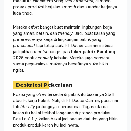
masuk ke ekosistem yang
well-structured
, di mana
proses produksi berjalan
smooth
dan standar kerjanya
juga tinggi.
Mereka
effort
banget buat maintain lingkungan kerja
yang aman, bersih, dan
friendly
. Jadi, buat kalian yang
preference
-nya kerja di lingkungan pabrik yang
profesional
tapi tetap asik, PT Daese Garmin ini bisa
jadi pilihan
mantul
banget pas
loker pabrik Bandung
2025
nanti
seriously
kebuka. Mereka juga
concern
sama pegawainya, makanya benefitnya suka bikin
ngiler.
Deskripsi Pekerjaan
Posisi yang
often
tersedia di pabrik itu biasanya Staff
atau Pekerja Pabrik. Nah, di PT Daese Garmin, posisi ini
tuh
literally
jantungnya operasional. Tugas utama
kalian itu bakal terlibat langsung di proses produksi.
Basically
, kalian bakal jadi bagian dari tim yang bikin
produk-produk keren itu jadi nyata.