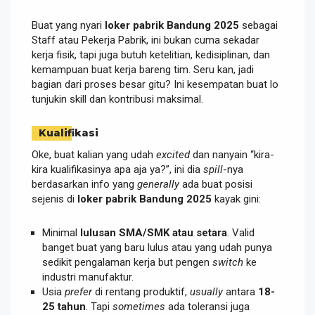
Buat yang nyari
loker pabrik Bandung 2025
sebagai
Staff atau Pekerja Pabrik, ini bukan cuma sekadar
kerja fisik, tapi juga butuh ketelitian, kedisiplinan, dan
kemampuan buat kerja bareng tim. Seru kan, jadi
bagian dari proses besar gitu? Ini kesempatan buat lo
tunjukin skill dan kontribusi maksimal.
Kualifikasi
Oke, buat kalian yang udah
excited
dan nanyain “kira-
kira kualifikasinya apa aja ya?”, ini dia
spill
-nya
berdasarkan info yang
generally
ada buat posisi
sejenis di
loker pabrik Bandung 2025
kayak gini:
Minimal
lulusan SMA/SMK atau setara
. Valid
banget buat yang baru lulus atau yang udah punya
sedikit pengalaman kerja but pengen
switch
ke
industri manufaktur.
Usia
prefer
di rentang produktif,
usually
antara
18-
25 tahun
. Tapi
sometimes
ada toleransi juga