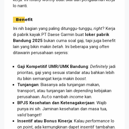
lo nanti.
Benefit
Ini nih bagian yang paling ditunggu-tunggu,
right
? Kerja
di pabrik kayak PT Daese Garmin buat
loker pabrik
Bandung 2025
bukan cuma soal gaji, tapi juga benefit
lain yang bikin makin
betah
. Ini beberapa yang
often
ditawarin perusahaan sejenis:
Gaji Kompetitif UMR/UMK Bandung
:
Definitely
jadi
prioritas, gaji yang sesuai standar atau bahkan lebih
itu bikin semangat kerja makin
boost
.
Tunjangan
: Biasanya ada tunjangan makan,
transport, atau tunjangan lain
depending
kebijakan
perusahaan.
Auto
nambah
income
kan.
BPJS Kesehatan dan Ketenagakerjaan
: Wajib
punya ini sih. Jaminan kesehatan dan masa tua,
valid
banget!
Insentif atau Bonus Kinerja
: Kalau
performance
lo
on point
, ada kemungkinan dapet insentif tambahan.