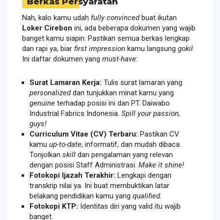
Berkas Persyaratan
Nah, kalo kamu udah
fully convinced
buat ikutan
Loker Cirebon
ini, ada beberapa dokumen yang wajib
banget kamu siapin. Pastikan semua berkas lengkap
dan rapi ya, biar
first impression
kamu langsung
gokil
.
Ini daftar dokumen yang
must-have
:
Surat Lamaran Kerja:
Tulis surat lamaran yang
personalized
dan tunjukkan minat kamu yang
genuine
terhadap posisi ini dan PT. Daiwabo
Industrial Fabrics Indonesia.
Spill your passion,
guys!
Curriculum Vitae (CV) Terbaru:
Pastikan CV
kamu
up-to-date
, informatif, dan mudah dibaca.
Tonjolkan
skill
dan pengalaman yang relevan
dengan posisi Staff Administrasi.
Make it shine!
Fotokopi Ijazah Terakhir:
Lengkapi dengan
transkrip nilai ya. Ini buat membuktikan latar
belakang pendidikan kamu yang
qualified
.
Fotokopi KTP:
Identitas diri yang valid itu wajib
banget.