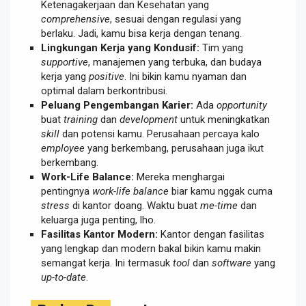
Ketenagakerjaan dan Kesehatan yang
comprehensive
, sesuai dengan regulasi yang
berlaku. Jadi, kamu bisa kerja dengan tenang.
Lingkungan Kerja yang Kondusif:
Tim yang
supportive
, manajemen yang terbuka, dan budaya
kerja yang
positive
. Ini bikin kamu nyaman dan
optimal dalam berkontribusi.
Peluang Pengembangan Karier:
Ada
opportunity
buat
training
dan
development
untuk meningkatkan
skill
dan potensi kamu. Perusahaan percaya kalo
employee
yang berkembang, perusahaan juga ikut
berkembang.
Work-Life Balance:
Mereka menghargai
pentingnya
work-life balance
biar kamu nggak cuma
stress
di kantor doang. Waktu buat
me-time
dan
keluarga juga penting, lho.
Fasilitas Kantor Modern:
Kantor dengan fasilitas
yang lengkap dan modern bakal bikin kamu makin
semangat kerja. Ini termasuk
tool
dan
software
yang
up-to-date
.