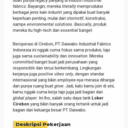
udah punya
legacy
panjang di industri
industrial
fabrics
. Bayangin, mereka
literally
memproduksi
berbagai jenis kain industri yang dipakai buat banyak
keperluan penting, mulai dari otomotif, konstruksi,
sampe
environmental solutions
.
Basically
, produk
mereka itu high-tech dan
essential
banget.
Beroperasi di Cirebon, PT. Daiwabo Industrial Fabrics
Indonesia ini nggak cuma fokus sama produksi, tapi
juga sama
sustainability
dan
innovation
. Mereka
committed
banget buat jadi perusahaan yang
responsible
dan terus berkembang. Lingkungan
kerjanya juga
positive vibes only
, dengan standar
internasional yang bikin
employee-nya
merasa dihargai
dan punya ruang buat
grow
. Jadi, kalo kamu join di sini,
kamu nggak cuma kerja tapi juga jadi bagian dari
global player
. Ini lho, salah satu daya tarik
Loker
Cirebon
yang bikin banyak orang
tertarik
untuk jadi
bagian dari keluarga besar PT. Daiwabo.
Deskripsi Pekerjaan