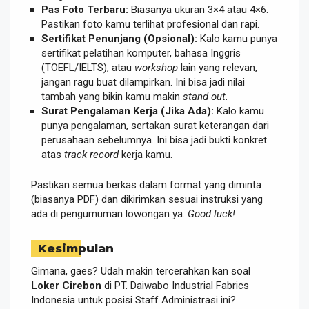
Pas Foto Terbaru:
Biasanya ukuran 3×4 atau 4×6.
Pastikan foto kamu terlihat profesional dan rapi.
Sertifikat Penunjang (Opsional):
Kalo kamu punya
sertifikat pelatihan komputer, bahasa Inggris
(TOEFL/IELTS), atau
workshop
lain yang relevan,
jangan ragu buat dilampirkan. Ini bisa jadi nilai
tambah yang bikin kamu makin
stand out
.
Surat Pengalaman Kerja (Jika Ada):
Kalo kamu
punya pengalaman, sertakan surat keterangan dari
perusahaan sebelumnya. Ini bisa jadi bukti konkret
atas
track record
kerja kamu.
Pastikan semua berkas dalam format yang diminta
(biasanya PDF) dan dikirimkan sesuai instruksi yang
ada di pengumuman lowongan ya.
Good luck!
Kesimpulan
Gimana, gaes? Udah makin tercerahkan kan soal
Loker Cirebon
di PT. Daiwabo Industrial Fabrics
Indonesia untuk posisi Staff Administrasi ini?