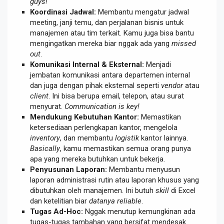
guys!
Koordinasi Jadwal:
Membantu mengatur jadwal
meeting, janji temu, dan perjalanan bisnis untuk
manajemen atau tim terkait. Kamu juga bisa bantu
mengingatkan mereka biar nggak ada yang
missed
out
.
Komunikasi Internal & Eksternal:
Menjadi
jembatan komunikasi antara departemen internal
dan juga dengan pihak eksternal seperti
vendor
atau
client
. Ini bisa berupa email, telepon, atau surat
menyurat.
Communication is key!
Mendukung Kebutuhan Kantor:
Memastikan
ketersediaan perlengkapan kantor, mengelola
inventory
, dan membantu
logistik
kantor lainnya.
Basically
, kamu memastikan semua orang punya
apa yang mereka butuhkan untuk bekerja.
Penyusunan Laporan:
Membantu menyusun
laporan administrasi rutin atau laporan khusus yang
dibutuhkan oleh manajemen. Ini butuh
skill
di Excel
dan ketelitian biar
datanya reliable
.
Tugas Ad-Hoc:
Nggak menutup kemungkinan ada
tugas-tugas tambahan yang bersifat mendesak