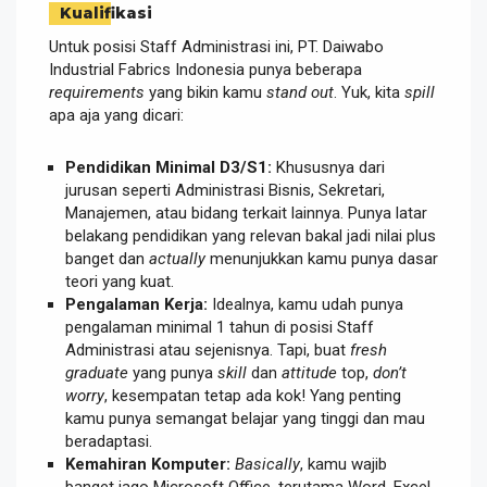
Kualifikasi
Untuk posisi Staff Administrasi ini, PT. Daiwabo
Industrial Fabrics Indonesia punya beberapa
requirements
yang bikin kamu
stand out
. Yuk, kita
spill
apa aja yang dicari:
Pendidikan Minimal D3/S1:
Khususnya dari
jurusan seperti Administrasi Bisnis, Sekretari,
Manajemen, atau bidang terkait lainnya. Punya latar
belakang pendidikan yang relevan bakal jadi nilai plus
banget dan
actually
menunjukkan kamu punya dasar
teori yang kuat.
Pengalaman Kerja:
Idealnya, kamu udah punya
pengalaman minimal 1 tahun di posisi Staff
Administrasi atau sejenisnya. Tapi, buat
fresh
graduate
yang punya
skill
dan
attitude
top,
don’t
worry
, kesempatan tetap ada kok! Yang penting
kamu punya semangat belajar yang tinggi dan mau
beradaptasi.
Kemahiran Komputer:
Basically
, kamu wajib
banget jago Microsoft Office, terutama Word, Excel,