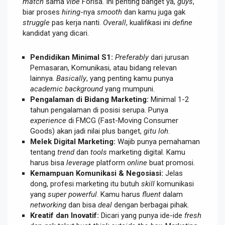
match
sama
vibe
Forisa. Ini penting banget ya,
guys
,
biar proses
hiring
-nya
smooth
dan kamu juga gak
struggle
pas kerja nanti.
Overall
, kualifikasi ini
define
kandidat yang dicari.
Pendidikan Minimal S1:
Preferably
dari jurusan
Pemasaran, Komunikasi, atau bidang relevan
lainnya.
Basically
, yang penting kamu punya
academic background
yang mumpuni.
Pengalaman di Bidang Marketing:
Minimal 1-2
tahun pengalaman di posisi serupa. Punya
experience
di FMCG (Fast-Moving Consumer
Goods) akan jadi nilai plus banget,
gitu loh
.
Melek Digital Marketing:
Wajib punya pemahaman
tentang
trend
dan
tools
marketing digital. Kamu
harus bisa
leverage
platform
online
buat promosi.
Kemampuan Komunikasi & Negosiasi:
Jelas
dong, profesi marketing itu butuh
skill
komunikasi
yang
super powerful
. Kamu harus
fluent
dalam
networking
dan bisa
deal
dengan berbagai pihak.
Kreatif dan Inovatif:
Dicari yang punya ide-ide
fresh