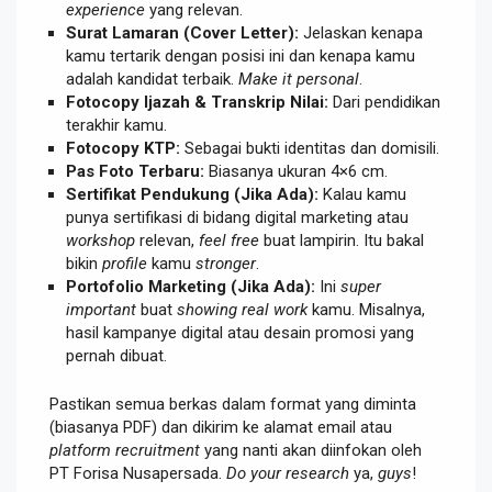
experience
yang relevan.
Surat Lamaran (Cover Letter):
Jelaskan kenapa
kamu tertarik dengan posisi ini dan kenapa kamu
adalah kandidat terbaik.
Make it personal
.
Fotocopy Ijazah & Transkrip Nilai:
Dari pendidikan
terakhir kamu.
Fotocopy KTP:
Sebagai bukti identitas dan domisili.
Pas Foto Terbaru:
Biasanya ukuran 4×6 cm.
Sertifikat Pendukung (Jika Ada):
Kalau kamu
punya sertifikasi di bidang digital marketing atau
workshop
relevan,
feel free
buat lampirin. Itu bakal
bikin
profile
kamu
stronger
.
Portofolio Marketing (Jika Ada):
Ini
super
important
buat
showing
real work
kamu. Misalnya,
hasil kampanye digital atau desain promosi yang
pernah dibuat.
Pastikan semua berkas dalam format yang diminta
(biasanya PDF) dan dikirim ke alamat email atau
platform recruitment
yang nanti akan diinfokan oleh
PT Forisa Nusapersada.
Do your research
ya,
guys
!