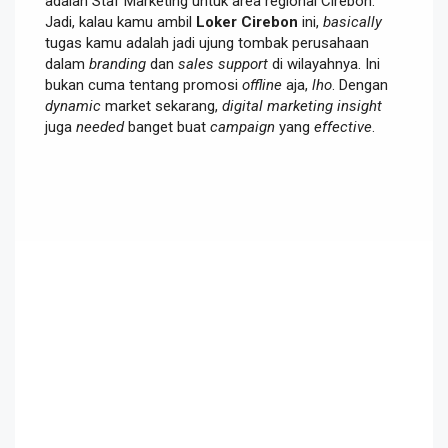
adalah Staf Marketing untuk area regional Cirebon.
Jadi, kalau kamu ambil
Loker Cirebon
ini,
basically
tugas kamu adalah jadi ujung tombak perusahaan
dalam
branding
dan
sales support
di wilayahnya. Ini
bukan cuma tentang promosi
offline
aja,
lho
. Dengan
dynamic
market sekarang,
digital marketing insight
juga
needed
banget buat
campaign
yang
effective
.