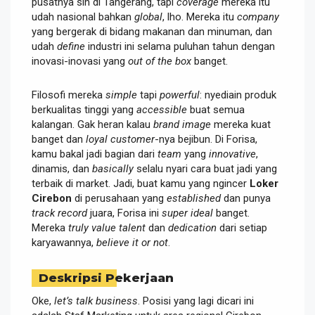
pusatnya sih di Tangerang, tapi
coverage
mereka itu
udah nasional bahkan
global
, lho. Mereka itu
company
yang bergerak di bidang makanan dan minuman, dan
udah
define
industri ini selama puluhan tahun dengan
inovasi-inovasi yang
out of the box
banget.
Filosofi mereka
simple
tapi
powerful
: nyediain produk
berkualitas tinggi yang
accessible
buat semua
kalangan. Gak heran kalau
brand image
mereka kuat
banget dan
loyal customer
-nya bejibun. Di Forisa,
kamu bakal jadi bagian dari
team
yang
innovative
,
dinamis, dan
basically
selalu nyari cara buat jadi yang
terbaik di market. Jadi, buat kamu yang ngincer
Loker
Cirebon
di perusahaan yang
established
dan punya
track record
juara, Forisa ini
super ideal
banget.
Mereka
truly value
talent
dan
dedication
dari setiap
karyawannya,
believe it or not
.
Deskripsi Pekerjaan
Oke,
let’s talk business
. Posisi yang lagi dicari ini