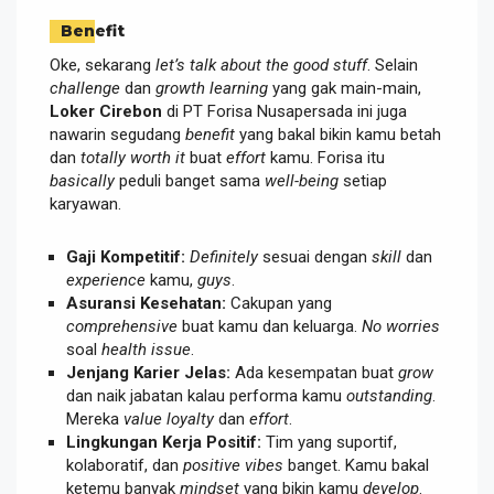
Benefit
Oke, sekarang
let’s talk about the good stuff
. Selain
challenge
dan
growth learning
yang gak main-main,
Loker Cirebon
di PT Forisa Nusapersada ini juga
nawarin segudang
benefit
yang bakal bikin kamu betah
dan
totally worth it
buat
effort
kamu. Forisa itu
basically
peduli banget sama
well-being
setiap
karyawan.
Gaji Kompetitif:
Definitely
sesuai dengan
skill
dan
experience
kamu,
guys
.
Asuransi Kesehatan:
Cakupan yang
comprehensive
buat kamu dan keluarga.
No worries
soal
health issue
.
Jenjang Karier Jelas:
Ada kesempatan buat
grow
dan naik jabatan kalau performa kamu
outstanding
.
Mereka
value loyalty
dan
effort
.
Lingkungan Kerja Positif:
Tim yang suportif,
kolaboratif, dan
positive vibes
banget. Kamu bakal
ketemu banyak
mindset
yang bikin kamu
develop
.