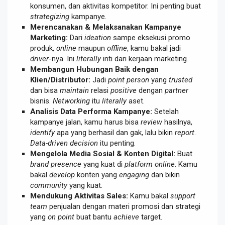
konsumen, dan aktivitas kompetitor. Ini penting buat
strategizing
kampanye.
Merencanakan & Melaksanakan Kampanye
Marketing:
Dari
ideation
sampe eksekusi promo
produk,
online
maupun
offline
, kamu bakal jadi
driver
-nya. Ini
literally
inti dari kerjaan marketing.
Membangun Hubungan Baik dengan
Klien/Distributor:
Jadi
point person
yang
trusted
dan bisa
maintain
relasi
positive
dengan
partner
bisnis.
Networking
itu
literally
aset.
Analisis Data Performa Kampanye:
Setelah
kampanye jalan, kamu harus bisa
review
hasilnya,
identify
apa yang berhasil dan gak, lalu bikin
report
.
Data-driven decision
itu penting.
Mengelola Media Sosial & Konten Digital:
Buat
brand presence
yang kuat di
platform online
. Kamu
bakal
develop
konten yang
engaging
dan bikin
community
yang kuat.
Mendukung Aktivitas Sales:
Kamu bakal
support
team
penjualan dengan materi promosi dan strategi
yang
on point
buat bantu
achieve
target.