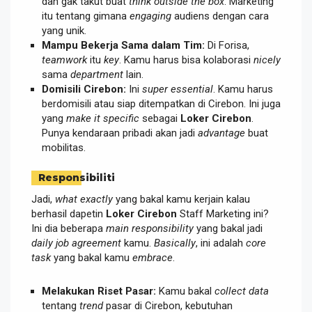
dan gak takut buat
think outside the box
. Marketing
itu tentang gimana
engaging
audiens dengan cara
yang unik.
Mampu Bekerja Sama dalam Tim:
Di Forisa,
teamwork
itu
key
. Kamu harus bisa kolaborasi
nicely
sama
department
lain.
Domisili Cirebon:
Ini
super essential
. Kamu harus
berdomisili atau siap ditempatkan di Cirebon. Ini juga
yang
make it specific
sebagai
Loker Cirebon
.
Punya kendaraan pribadi akan jadi
advantage
buat
mobilitas.
Responsibiliti
Jadi,
what exactly
yang bakal kamu kerjain kalau
berhasil dapetin
Loker Cirebon
Staff Marketing ini?
Ini dia beberapa
main responsibility
yang bakal jadi
daily job agreement
kamu.
Basically
, ini adalah
core
task
yang bakal kamu
embrace
.
Melakukan Riset Pasar:
Kamu bakal
collect data
tentang
trend
pasar di Cirebon, kebutuhan