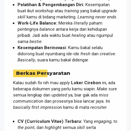
Pelatihan & Pengembangan Diri:
Kesempatan
buat ikut
workshop
atau
training
yang bakal
upgrade
skill
kamu di bidang marketing.
Learning never ends
.
Work-Life Balance:
Mereka
literally
paham
pentingnya
balance
antara kerja dan kehidupan
pribadi. Jadi ada waktu buat
healing
atau ngumpul
sama
bestie
.
Kesempatan Berinovasi:
Kamu bakal selalu
didorong buat nyumbang ide-ide
fresh
dan
creative
.
Basically
, suara kamu bakal didengar.
Berkas Persyaratan
Kalau sudah
fix
nih mau
apply
Loker Cirebon
ini, ada
beberapa dokumen yang perlu kamu siapin.
Make sure
semua lengkap dan
updated
ya, biar gak ada
miss
communication
dan prosesnya bisa lancar jaya. Ini
basically
first impression
kamu di mata
recruiter
.
CV (Curriculum Vitae) Terbaru:
Yang
engaging
,
to
the point
, dan
highlight
semua
skill
serta