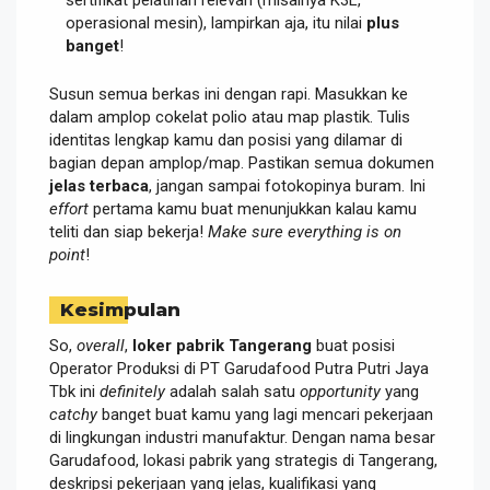
sertifikat pelatihan relevan (misalnya K3L,
operasional mesin), lampirkan aja, itu nilai
plus
banget
!
Susun semua berkas ini dengan rapi. Masukkan ke
dalam amplop cokelat polio atau map plastik. Tulis
identitas lengkap kamu dan posisi yang dilamar di
bagian depan amplop/map. Pastikan semua dokumen
jelas terbaca
, jangan sampai fotokopinya buram. Ini
effort
pertama kamu buat menunjukkan kalau kamu
teliti dan siap bekerja!
Make sure everything is on
point
!
Kesimpulan
So,
overall
,
loker pabrik Tangerang
buat posisi
Operator Produksi di PT Garudafood Putra Putri Jaya
Tbk ini
definitely
adalah salah satu
opportunity
yang
catchy
banget buat kamu yang lagi mencari pekerjaan
di lingkungan industri manufaktur. Dengan nama besar
Garudafood, lokasi pabrik yang strategis di Tangerang,
deskripsi pekerjaan yang jelas, kualifikasi yang