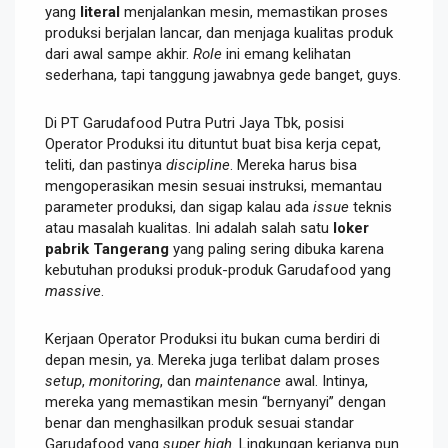
yang
literal
menjalankan mesin, memastikan proses
produksi berjalan lancar, dan menjaga kualitas produk
dari awal sampe akhir.
Role
ini emang kelihatan
sederhana, tapi tanggung jawabnya gede banget, guys.
Di PT Garudafood Putra Putri Jaya Tbk, posisi
Operator Produksi itu dituntut buat bisa kerja cepat,
teliti, dan pastinya
discipline
. Mereka harus bisa
mengoperasikan mesin sesuai instruksi, memantau
parameter produksi, dan sigap kalau ada
issue
teknis
atau masalah kualitas. Ini adalah salah satu
loker
pabrik Tangerang
yang paling sering dibuka karena
kebutuhan produksi produk-produk Garudafood yang
massive
.
Kerjaan Operator Produksi itu bukan cuma berdiri di
depan mesin, ya. Mereka juga terlibat dalam proses
setup
,
monitoring
, dan
maintenance
awal. Intinya,
mereka yang memastikan mesin “bernyanyi” dengan
benar dan menghasilkan produk sesuai standar
Garudafood yang
super high
. Lingkungan kerjanya pun