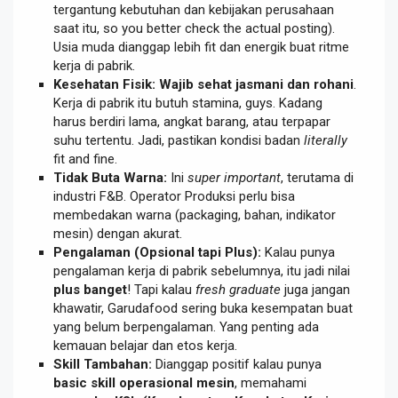
tergantung kebutuhan dan kebijakan perusahaan
saat itu, so you better check the actual posting).
Usia muda dianggap lebih fit dan energik buat ritme
kerja di pabrik.
Kesehatan Fisik:
Wajib sehat jasmani dan rohani
.
Kerja di pabrik itu butuh stamina, guys. Kadang
harus berdiri lama, angkat barang, atau terpapar
suhu tertentu. Jadi, pastikan kondisi badan
literally
fit and fine.
Tidak Buta Warna:
Ini
super important
, terutama di
industri F&B. Operator Produksi perlu bisa
membedakan warna (packaging, bahan, indikator
mesin) dengan akurat.
Pengalaman (Opsional tapi Plus):
Kalau punya
pengalaman kerja di pabrik sebelumnya, itu jadi nilai
plus banget
! Tapi kalau
fresh graduate
juga jangan
khawatir, Garudafood sering buka kesempatan buat
yang belum berpengalaman. Yang penting ada
kemauan belajar dan etos kerja.
Skill Tambahan:
Dianggap positif kalau punya
basic skill operasional mesin
, memahami