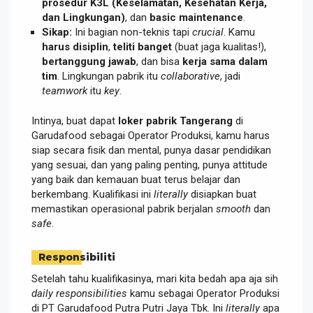
prosedur K3L (Keselamatan, Kesehatan Kerja,
dan Lingkungan)
, dan
basic maintenance
.
Sikap:
Ini bagian non-teknis tapi
crucial
. Kamu
harus disiplin
,
teliti banget
(buat jaga kualitas!),
bertanggung jawab
, dan bisa
kerja sama dalam
tim
. Lingkungan pabrik itu
collaborative
, jadi
teamwork
itu
key
.
Intinya, buat dapat
loker pabrik Tangerang
di
Garudafood sebagai Operator Produksi, kamu harus
siap secara fisik dan mental, punya dasar pendidikan
yang sesuai, dan yang paling penting, punya attitude
yang baik dan kemauan buat terus belajar dan
berkembang. Kualifikasi ini
literally
disiapkan buat
memastikan operasional pabrik berjalan
smooth
dan
safe
.
Responsibiliti
Setelah tahu kualifikasinya, mari kita bedah apa aja sih
daily responsibilities
kamu sebagai Operator Produksi
di PT Garudafood Putra Putri Jaya Tbk. Ini
literally
apa