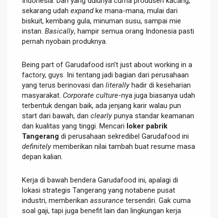
Indonesia. Dari yang dulunya cuma produsen kacang,
sekarang udah
expand
ke mana-mana, mulai dari
biskuit, kembang gula, minuman susu, sampai mie
instan.
Basically
, hampir semua orang Indonesia pasti
pernah nyobain produknya.
Being part of Garudafood isn’t just about working in a
factory, guys. Ini tentang jadi bagian dari perusahaan
yang terus berinovasi dan
literally
hadir di keseharian
masyarakat.
Corporate culture
-nya juga biasanya udah
terbentuk dengan baik, ada jenjang karir walau pun
start dari bawah, dan
clearly
punya standar keamanan
dan kualitas yang tinggi. Mencari
loker pabrik
Tangerang
di perusahaan sekredibel Garudafood ini
definitely
memberikan nilai tambah buat resume masa
depan kalian.
Kerja di bawah bendera Garudafood ini, apalagi di
lokasi strategis Tangerang yang notabene pusat
industri, memberikan
assurance
tersendiri. Gak cuma
soal gaji, tapi juga benefit lain dan lingkungan kerja