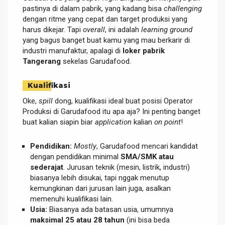
pastinya di dalam pabrik, yang kadang bisa
challenging
dengan ritme yang cepat dan target produksi yang
harus dikejar. Tapi
overall
, ini adalah
learning ground
yang bagus banget buat kamu yang mau berkarir di
industri manufaktur, apalagi di
loker pabrik
Tangerang
sekelas Garudafood.
Kualifikasi
Oke,
spill
dong, kualifikasi ideal buat posisi Operator
Produksi di Garudafood itu apa aja? Ini penting banget
buat kalian siapin biar
application
kalian
on point
!
Pendidikan:
Mostly
, Garudafood mencari kandidat
dengan pendidikan minimal
SMA/SMK atau
sederajat
. Jurusan teknik (mesin, listrik, industri)
biasanya lebih disukai, tapi nggak menutup
kemungkinan dari jurusan lain juga, asalkan
memenuhi kualifikasi lain.
Usia:
Biasanya ada batasan usia, umumnya
maksimal 25 atau 28 tahun
(ini bisa beda