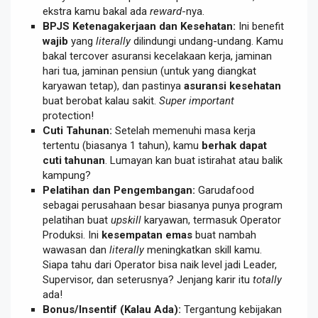
ekstra kamu bakal ada
reward
-nya.
BPJS Ketenagakerjaan dan Kesehatan:
Ini benefit
wajib
yang
literally
dilindungi undang-undang. Kamu
bakal tercover asuransi kecelakaan kerja, jaminan
hari tua, jaminan pensiun (untuk yang diangkat
karyawan tetap), dan pastinya
asuransi kesehatan
buat berobat kalau sakit.
Super important
protection!
Cuti Tahunan:
Setelah memenuhi masa kerja
tertentu (biasanya 1 tahun), kamu
berhak dapat
cuti tahunan
. Lumayan kan buat istirahat atau balik
kampung?
Pelatihan dan Pengembangan:
Garudafood
sebagai perusahaan besar biasanya punya program
pelatihan buat
upskill
karyawan, termasuk Operator
Produksi. Ini
kesempatan emas
buat nambah
wawasan dan
literally
meningkatkan skill kamu.
Siapa tahu dari Operator bisa naik level jadi Leader,
Supervisor, dan seterusnya? Jenjang karir itu
totally
ada!
Bonus/Insentif (Kalau Ada):
Tergantung kebijakan