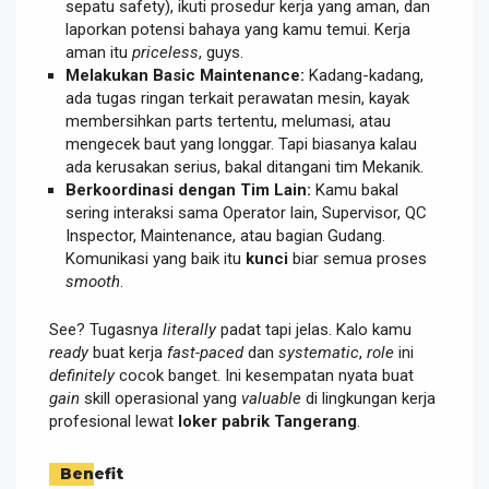
sepatu safety), ikuti prosedur kerja yang aman, dan
laporkan potensi bahaya yang kamu temui. Kerja
aman itu
priceless
, guys.
Melakukan Basic Maintenance:
Kadang-kadang,
ada tugas ringan terkait perawatan mesin, kayak
membersihkan parts tertentu, melumasi, atau
mengecek baut yang longgar. Tapi biasanya kalau
ada kerusakan serius, bakal ditangani tim Mekanik.
Berkoordinasi dengan Tim Lain:
Kamu bakal
sering interaksi sama Operator lain, Supervisor, QC
Inspector, Maintenance, atau bagian Gudang.
Komunikasi yang baik itu
kunci
biar semua proses
smooth
.
See? Tugasnya
literally
padat tapi jelas. Kalo kamu
ready
buat kerja
fast-paced
dan
systematic
,
role
ini
definitely
cocok banget. Ini kesempatan nyata buat
gain
skill operasional yang
valuable
di lingkungan kerja
profesional lewat
loker pabrik Tangerang
.
Benefit