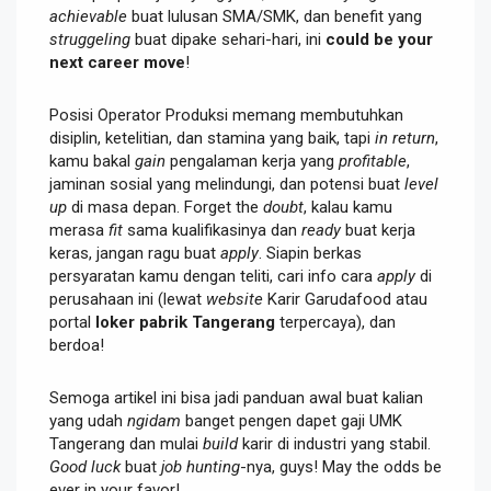
achievable
buat lulusan SMA/SMK, dan benefit yang
struggeling
buat dipake sehari-hari, ini
could be your
next career move
!
Posisi Operator Produksi memang membutuhkan
disiplin, ketelitian, dan stamina yang baik, tapi
in return
,
kamu bakal
gain
pengalaman kerja yang
profitable
,
jaminan sosial yang melindungi, dan potensi buat
level
up
di masa depan. Forget the
doubt
, kalau kamu
merasa
fit
sama kualifikasinya dan
ready
buat kerja
keras, jangan ragu buat
apply
. Siapin berkas
persyaratan kamu dengan teliti, cari info cara
apply
di
perusahaan ini (lewat
website
Karir Garudafood atau
portal
loker pabrik Tangerang
terpercaya), dan
berdoa!
Semoga artikel ini bisa jadi panduan awal buat kalian
yang udah
ngidam
banget pengen dapet gaji UMK
Tangerang dan mulai
build
karir di industri yang stabil.
Good luck
buat
job hunting
-nya, guys! May the odds be
ever in your favor!