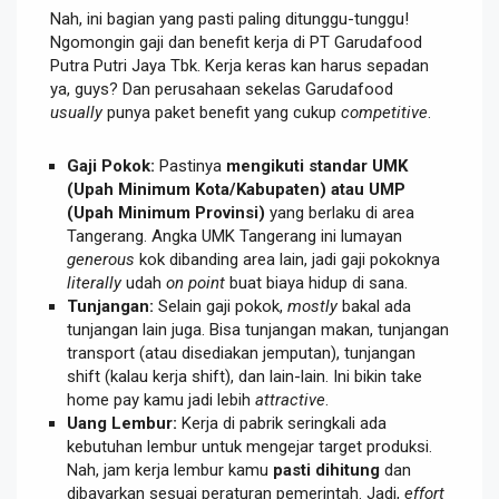
Nah, ini bagian yang pasti paling ditunggu-tunggu!
Ngomongin gaji dan benefit kerja di PT Garudafood
Putra Putri Jaya Tbk. Kerja keras kan harus sepadan
ya, guys? Dan perusahaan sekelas Garudafood
usually
punya paket benefit yang cukup
competitive
.
Gaji Pokok:
Pastinya
mengikuti standar UMK
(Upah Minimum Kota/Kabupaten) atau UMP
(Upah Minimum Provinsi)
yang berlaku di area
Tangerang. Angka UMK Tangerang ini lumayan
generous
kok dibanding area lain, jadi gaji pokoknya
literally
udah
on point
buat biaya hidup di sana.
Tunjangan:
Selain gaji pokok,
mostly
bakal ada
tunjangan lain juga. Bisa tunjangan makan, tunjangan
transport (atau disediakan jemputan), tunjangan
shift (kalau kerja shift), dan lain-lain. Ini bikin take
home pay kamu jadi lebih
attractive
.
Uang Lembur:
Kerja di pabrik seringkali ada
kebutuhan lembur untuk mengejar target produksi.
Nah, jam kerja lembur kamu
pasti dihitung
dan
dibayarkan sesuai peraturan pemerintah. Jadi,
effort