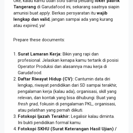
Oke, kalau kamu udah
sold
sama peluang
loker pabrik
Tangerang
di Garudafood ini, sekarang saatnya siapin
amunisi buat
apply
. Berkas persyaratan itu
wajib
lengkap dan valid
, jangan sampai ada yang kurang
atau
expired
, ya!
Prepare these documents:
Surat Lamaran Kerja:
Bikin yang rapi dan
profesional. Jelaskan kenapa kamu tertarik di posisi
Operator Produksi dan alasannya mau kerja di
Garudafood.
Daftar Riwayat Hidup (CV):
Cantumin data diri
lengkap, riwayat pendidikan dari SD sampai terakhir,
pengalaman kerja (kalau ada), organisasi, skill yang
relevan, dan kontak yang bisa dihubungi. Buat yang
fresh grad
, fokusin di pengalaman PKL, organisasi,
atau pelatihan yang pernah diikuti.
Fotokopi Ijazah Terakhir:
Legalisir kalau diminta.
Ini bukti pendidikan formal kamu.
Fotokopi SKHU (Surat Keterangan Hasil Ujian) /