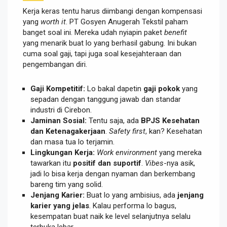
Kerja keras tentu harus diimbangi dengan kompensasi
yang
worth it
. PT Gosyen Anugerah Tekstil paham
banget soal ini. Mereka udah nyiapin paket
benefit
yang menarik buat lo yang berhasil gabung. Ini bukan
cuma soal gaji, tapi juga soal kesejahteraan dan
pengembangan diri.
Gaji Kompetitif:
Lo bakal dapetin
gaji pokok
yang
sepadan dengan tanggung jawab dan standar
industri di Cirebon.
Jaminan Sosial:
Tentu saja, ada
BPJS Kesehatan
dan Ketenagakerjaan
.
Safety first
, kan? Kesehatan
dan masa tua lo terjamin.
Lingkungan Kerja:
Work environment
yang mereka
tawarkan itu
positif dan suportif
.
Vibes
-nya asik,
jadi lo bisa kerja dengan nyaman dan berkembang
bareng tim yang solid.
Jenjang Karier:
Buat lo yang ambisius, ada
jenjang
karier yang jelas
. Kalau performa lo bagus,
kesempatan buat naik ke level selanjutnya selalu
terbuka lebar.