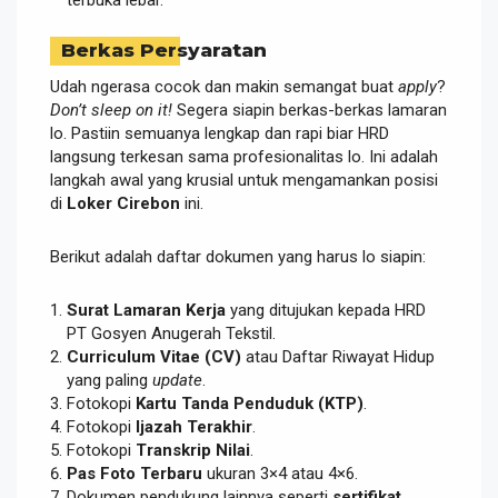
Berkas Persyaratan
Udah ngerasa cocok dan makin semangat buat
apply
?
Don’t sleep on it!
Segera siapin berkas-berkas lamaran
lo. Pastiin semuanya lengkap dan rapi biar HRD
langsung terkesan sama profesionalitas lo. Ini adalah
langkah awal yang krusial untuk mengamankan posisi
di
Loker Cirebon
ini.
Berikut adalah daftar dokumen yang harus lo siapin:
Surat Lamaran Kerja
yang ditujukan kepada HRD
PT Gosyen Anugerah Tekstil.
Curriculum Vitae (CV)
atau Daftar Riwayat Hidup
yang paling
update
.
Fotokopi
Kartu Tanda Penduduk (KTP)
.
Fotokopi
Ijazah Terakhir
.
Fotokopi
Transkrip Nilai
.
Pas Foto Terbaru
ukuran 3×4 atau 4×6.
Dokumen pendukung lainnya seperti
sertifikat