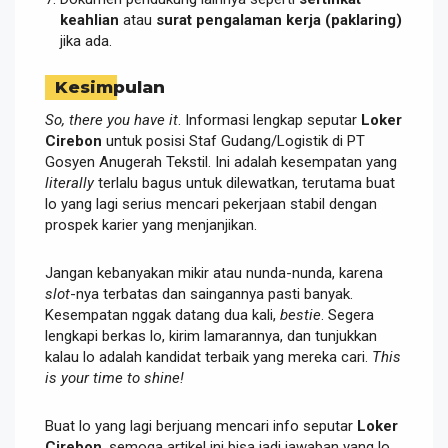
keahlian
atau
surat pengalaman kerja (paklaring)
jika ada.
Kesimpulan
So, there you have it
. Informasi lengkap seputar
Loker
Cirebon
untuk posisi Staf Gudang/Logistik di PT
Gosyen Anugerah Tekstil. Ini adalah kesempatan yang
literally
terlalu bagus untuk dilewatkan, terutama buat
lo yang lagi serius mencari pekerjaan stabil dengan
prospek karier yang menjanjikan.
Jangan kebanyakan mikir atau nunda-nunda, karena
slot
-nya terbatas dan saingannya pasti banyak.
Kesempatan nggak datang dua kali,
bestie
. Segera
lengkapi berkas lo, kirim lamarannya, dan tunjukkan
kalau lo adalah kandidat terbaik yang mereka cari.
This
is your time to shine!
Buat lo yang lagi berjuang mencari info seputar
Loker
Cirebon
, semoga artikel ini bisa jadi jawaban yang lo