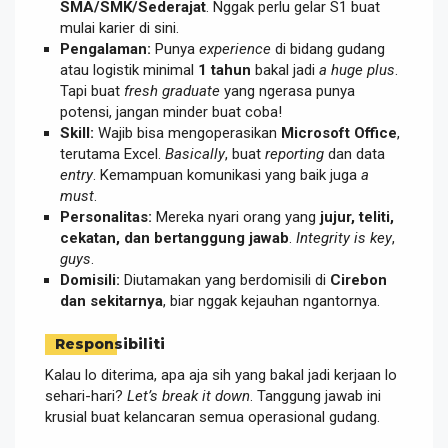
SMA/SMK/Sederajat
. Nggak perlu gelar S1 buat
mulai karier di sini.
Pengalaman:
Punya
experience
di bidang gudang
atau logistik minimal
1 tahun
bakal jadi
a huge plus
.
Tapi buat
fresh graduate
yang ngerasa punya
potensi, jangan minder buat coba!
Skill:
Wajib bisa mengoperasikan
Microsoft Office
,
terutama Excel.
Basically
, buat
reporting
dan data
entry
. Kemampuan komunikasi yang baik juga
a
must
.
Personalitas:
Mereka nyari orang yang
jujur, teliti,
cekatan, dan bertanggung jawab
.
Integrity is key
,
guys
.
Domisili:
Diutamakan yang berdomisili di
Cirebon
dan sekitarnya
, biar nggak kejauhan ngantornya.
Responsibiliti
Kalau lo diterima, apa aja sih yang bakal jadi kerjaan lo
sehari-hari?
Let’s break it down
. Tanggung jawab ini
krusial buat kelancaran semua operasional gudang.