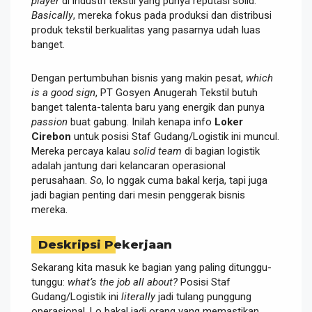
player
di industri tekstil yang punya reputasi solid.
Basically
, mereka fokus pada produksi dan distribusi
produk tekstil berkualitas yang pasarnya udah luas
banget.
Dengan pertumbuhan bisnis yang makin pesat,
which
is a good sign
, PT Gosyen Anugerah Tekstil butuh
banget talenta-talenta baru yang energik dan punya
passion
buat gabung. Inilah kenapa info
Loker
Cirebon
untuk posisi Staf Gudang/Logistik ini muncul.
Mereka percaya kalau
solid team
di bagian logistik
adalah jantung dari kelancaran operasional
perusahaan.
So
, lo nggak cuma bakal kerja, tapi juga
jadi bagian penting dari mesin penggerak bisnis
mereka.
Deskripsi Pekerjaan
Sekarang kita masuk ke bagian yang paling ditunggu-
tunggu:
what’s the job all about?
Posisi Staf
Gudang/Logistik ini
literally
jadi tulang punggung
operasional. Lo bakal jadi orang yang memastikan