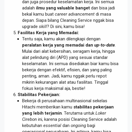
dan juga prosedur keselamatan kerja. Ini semua
adalah
ilmu yang valuable banget
dan bisa jadi
bekal kamu buat
career advancement
di masa
depan. Siapa bilang Cleaning Service nggak bisa
upgrade
skill
? Di sini, kamu bisa!
Fasilitas Kerja yang Memadai:
Tentu saja, kamu akan dilengkapi dengan
peralatan kerja yang memadai dan
up-to-date
.
Mulai dari alat kebersihan, seragam kerja, hingga
alat pelindung diri (APD) yang sesuai standar
keselamatan. Ini semua disediakan biar kamu bisa
bekerja dengan efektif, efisien, dan yang paling
penting, aman. Jadi, kamu nggak perlu repot
mikirin kekurangan alat atau fasilitas. Tinggal
fokus kerja maksimal aja, bestie!
Stabilitas Pekerjaan:
Bekerja di perusahaan multinasional sekelas
Hitachi memberikan kamu
stabilitas pekerjaan
yang lebih terjamin
. Terutama untuk
Loker
Cirebon
ini, karena posisi Cleaning Service adalah
kebutuhan
essential
dan
ongoing
bagi
operasional perusahaan. Ini artinya, kamu bisa