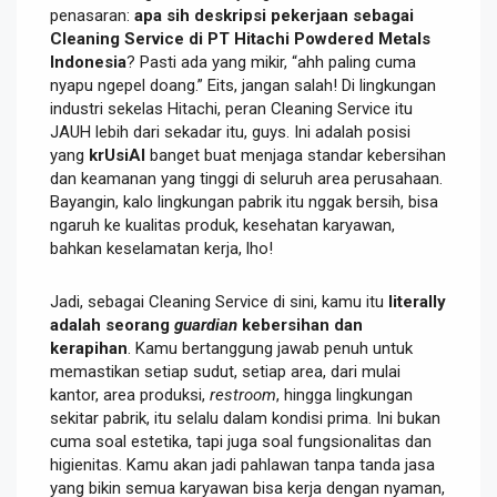
penasaran:
apa sih deskripsi pekerjaan sebagai
Cleaning Service di PT Hitachi Powdered Metals
Indonesia
? Pasti ada yang mikir, “ahh paling cuma
nyapu ngepel doang.” Eits, jangan salah! Di lingkungan
industri sekelas Hitachi, peran Cleaning Service itu
JAUH lebih dari sekadar itu, guys. Ini adalah posisi
yang
krUsiAl
banget buat menjaga standar kebersihan
dan keamanan yang tinggi di seluruh area perusahaan.
Bayangin, kalo lingkungan pabrik itu nggak bersih, bisa
ngaruh ke kualitas produk, kesehatan karyawan,
bahkan keselamatan kerja, lho!
Jadi, sebagai Cleaning Service di sini, kamu itu
literally
adalah seorang
guardian
kebersihan dan
kerapihan
. Kamu bertanggung jawab penuh untuk
memastikan setiap sudut, setiap area, dari mulai
kantor, area produksi,
restroom
, hingga lingkungan
sekitar pabrik, itu selalu dalam kondisi prima. Ini bukan
cuma soal estetika, tapi juga soal fungsionalitas dan
higienitas. Kamu akan jadi pahlawan tanpa tanda jasa
yang bikin semua karyawan bisa kerja dengan nyaman,