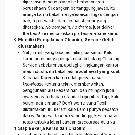
dipercaya dengan akses ke berbagai area
perusahaan. Sedangkan bertanggung jawab, itu
artinya kamu bakal menyelesaikan tugas dengan
baik, tepat waktu, dan sesuai standar yang
ditetapkan.
No complain, no drama
, just deliver
the best! Ini menunjukkan profesionalisme kamu.
Memiliki Pengalaman Cleaning Service (lebih
diutamakan):
Nah, ini nih yang bisa jadi nilai plus kamu! Kalo
kamu udah punya pengalaman di bidang Cleaning
Service sebelumnya, apalagi di lingkungan kantor
atau industri, itu bakal jadi
modal awal yang kuat
.
Kenapa? Karena kamu udah punya
basic
knowledge
tentang teknik membersihkan,
penggunaan alat kebersihan, dan mungkin juga
awareness
terhadap standar higienitas. Tapi, kalo
belum ada gimana? Don’t worry, yang “lebih
diutamakan” itu berarti kalo kamu punya
passion
dan
willingness to learn
yang tinggi, kesempatan
tetap terbuka lebar! Jangan
discourage
dulu ya.
Siap Bekerja Keras dan Disiplin:
Last but not least, ini adalah kualifikasi
attitude