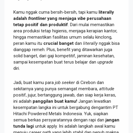
Kamu nggak cuma bersih-bersih, tapi kamu
literally
adalah
frontliner
yang menjaga
vibe
perusahaan
tetap positif dan produktif
. Dari mulai memastikan
area produksi tetap higienis, menjaga kerapian kantor,
hingga memastikan fasilitas umum selalu kinclong,
peran kamu itu
crucial banget
dan
literally
nggak bisa
dianggap remeh. Plus, benefit yang ditawarkan juga
solid banget, dari gaji kompetitif, jaminan kesehatan,
sampai kesempatan buat terus belajar dan
upgrade
diri.
Jadi, buat kamu para
job seeker
di Cirebon dan
sekitarnya yang punya semangat membara,
attitude
positif, jujur, bertanggung jawab, dan siap kerja keras,
ini adalah
panggilan buat kamu!
Jangan lewatkan
kesempatan langka ini untuk bergabung dengantim PT
Hitachi Powdered Metals Indonesia. Yuk, siapkan
semua berkas persyaratannya dengan rapi dan
jangan
tunda lagi
untuk apply. Ini adalah langkah awal kamu
menuju
career path
yang lebih stabil dan penuh makna.