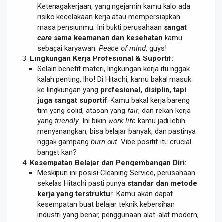
Ketenagakerjaan, yang ngejamin kamu kalo ada
risiko kecelakaan kerja atau mempersiapkan
masa pensiunmu. Ini bukti perusahaan
sangat
care
sama keamanan dan kesehatan
kamu
sebagai karyawan.
Peace of mind
, guys!
Lingkungan Kerja Profesional & Suportif:
Selain benefit materi, lingkungan kerja itu nggak
kalah penting, lho! Di Hitachi, kamu bakal masuk
ke lingkungan yang
profesional, disiplin, tapi
juga sangat suportif
. Kamu bakal kerja bareng
tim yang solid, atasan yang
fair
, dan rekan kerja
yang
friendly
. Ini bikin
work life
kamu jadi lebih
menyenangkan, bisa belajar banyak, dan pastinya
nggak gampang
burn out
. Vibe positif itu crucial
banget kan?
Kesempatan Belajar dan Pengembangan Diri:
Meskipun ini posisi Cleaning Service, perusahaan
sekelas Hitachi pasti punya
standar dan metode
kerja yang terstruktur
. Kamu akan dapat
kesempatan buat belajar teknik kebersihan
industri yang benar, penggunaan alat-alat modern,