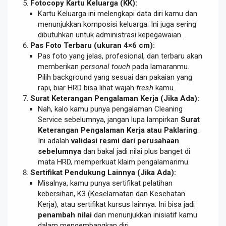
Fotocopy Kartu Keluarga (KK):
Kartu Keluarga ini melengkapi data diri kamu dan
menunjukkan komposisi keluarga. Ini juga sering
dibutuhkan untuk administrasi kepegawaian.
Pas Foto Terbaru (ukuran 4×6 cm):
Pas foto yang jelas, profesional, dan terbaru akan
memberikan
personal touch
pada lamaranmu.
Pilih background yang sesuai dan pakaian yang
rapi, biar HRD bisa lihat wajah
fresh
kamu.
Surat Keterangan Pengalaman Kerja (Jika Ada):
Nah, kalo kamu punya pengalaman Cleaning
Service sebelumnya, jangan lupa lampirkan
Surat
Keterangan Pengalaman Kerja atau Paklaring
.
Ini adalah
validasi resmi dari perusahaan
sebelumnya
dan bakal jadi nilai plus banget di
mata HRD, memperkuat klaim pengalamanmu.
Sertifikat Pendukung Lainnya (Jika Ada):
Misalnya, kamu punya sertifikat pelatihan
kebersihan, K3 (Keselamatan dan Kesehatan
Kerja), atau sertifikat kursus lainnya. Ini bisa jadi
penambah nilai
dan menunjukkan inisiatif kamu
dalam mengembangkan diri.