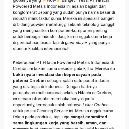
globalnya yang
wow
banget? Yess, PT Hitachi
Powdered Metals Indonesia ini adalah bagian dari
konglomerat Jepang yang sudah punya nama besar di
industri manufaktur dunia. Mereka ini spesialis banget
di bidang powder metallurgy, sebuah teknologi canggih
yang menghasilkan komponen-komponen penting
untuk berbagai industri. Jadi, kamu nggak cuma kerja
di perusahaan biasa, tapi di
giant player
yang punya
standar kualitas internasional!
Keberadaan PT Hitachi Powdered Metals Indonesia di
Cirebon ini bukan cuma sekadar pabrik, lho. Mereka itu
bukti nyata investasi dan kepercayaan pada
potensi Cirebon
sebagai salah satu pusat industri
yang strategis di Indonesia. Dengan hadirnya
perusahaan multinasional sekelas Hitachi di Cirebon,
ini secara otomatis membuka banyak pintu
opportunity, termasuk salah satunya
Loker Cirebon
untuk posisi Cleaning Service ini. Mereka nggak cuma
fokus pada produksi, tapi juga
sangat committed
sama lingkungan kerja yang bersih, aman, dan
nyaman
buat semua karyawannya. Ini valid banget sih,