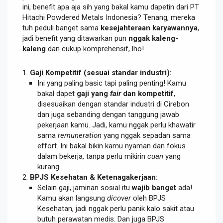
ini, benefit apa aja sih yang bakal kamu dapetin dari PT
Hitachi Powdered Metals Indonesia? Tenang, mereka
tuh peduli banget sama
kesejahteraan karyawannya
,
jadi benefit yang ditawarkan pun
nggak kaleng-
kaleng
dan cukup komprehensif, lho!
Gaji Kompetitif (sesuai standar industri):
Ini yang paling basic tapi paling penting! Kamu
bakal dapet
gaji yang
fair
dan kompetitif
,
disesuaikan dengan standar industri di Cirebon
dan juga sebanding dengan tanggung jawab
pekerjaan kamu. Jadi, kamu nggak perlu khawatir
sama
remuneration
yang nggak sepadan sama
effort. Ini bakal bikin kamu nyaman dan fokus
dalam bekerja, tanpa perlu mikirin
cuan
yang
kurang.
BPJS Kesehatan & Ketenagakerjaan:
Selain gaji, jaminan sosial itu
wajib banget
ada!
Kamu akan langsung
dicover
oleh BPJS
Kesehatan, jadi nggak perlu panik kalo sakit atau
butuh perawatan medis. Dan juga BPJS