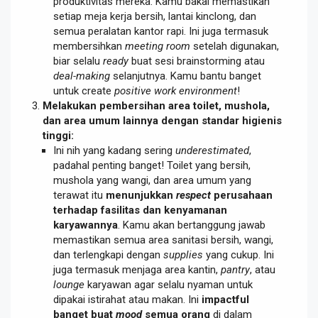
produktivitas mereka. Kamu bakal memastikan
setiap meja kerja bersih, lantai kinclong, dan
semua peralatan kantor rapi. Ini juga termasuk
membersihkan
meeting room
setelah digunakan,
biar selalu
ready
buat sesi brainstorming atau
deal-making
selanjutnya. Kamu bantu banget
untuk create
positive work environment
!
Melakukan pembersihan area toilet, mushola,
dan area umum lainnya dengan standar higienis
tinggi:
Ini nih yang kadang sering
underestimated
,
padahal penting banget! Toilet yang bersih,
mushola yang wangi, dan area umum yang
terawat itu
menunjukkan
respect
perusahaan
terhadap fasilitas dan kenyamanan
karyawannya
. Kamu akan bertanggung jawab
memastikan semua area sanitasi bersih, wangi,
dan terlengkapi dengan
supplies
yang cukup. Ini
juga termasuk menjaga area kantin,
pantry
, atau
lounge
karyawan agar selalu nyaman untuk
dipakai istirahat atau makan. Ini
impactful
banget buat
mood
semua orang
di dalam