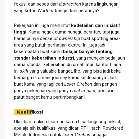
fokus, dan bebas dari
distraction
karena lingkungan
yang kotor.
Worth it
banget kan perannya?
Pekerjaan ini juga menuntut
kedetailan dan inisiatif
tinggi
. Kamu nggak cuma nunggu perintah, tapi juga
harus punya
sense of ownership
buat spotting area-
area yang butuh perhatian ekstra. Ini juga jadi
kesempatan buat kamu
belajar banyak tentang
standar kebersihan industri
, yang mungkin beda jauh
sama standar kebersihan di rumah atau kantor biasa.
Ini
skill
yang valuable banget, lho, yang bisa jadi bekal
berharga di career journey kamu ke depannya. Jadi,
buat kamu yang lagi cari
Loker Cirebon
dan pengen
punya pekerjaan yang punya
real impact
, posisi ini
patut banget kamu pertimbangkan!
Kualifikasi
Oke, biar makin clear dan kamu bisa langsung ceklist,
apa aja sih kualifikasi yang dicari PT Hitachi Powdered
Metals Indonesia untuk
Loker Cirebon
sebagai