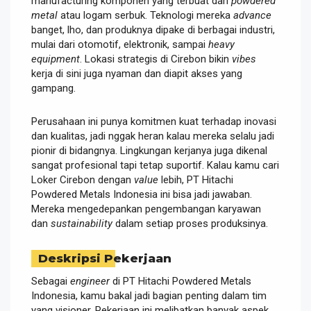
manufacturing komponen yang terbuat dari
powdered
metal
atau logam serbuk. Teknologi mereka
advance
banget, lho, dan produknya dipake di berbagai industri,
mulai dari otomotif, elektronik, sampai
heavy
equipment
. Lokasi strategis di Cirebon bikin
vibes
kerja di sini juga nyaman dan diapit akses yang
gampang.
Perusahaan ini punya komitmen kuat terhadap inovasi
dan kualitas, jadi nggak heran kalau mereka selalu jadi
pionir di bidangnya. Lingkungan kerjanya juga dikenal
sangat profesional tapi tetap suportif. Kalau kamu cari
Loker Cirebon dengan
value
lebih, PT Hitachi
Powdered Metals Indonesia ini bisa jadi jawaban.
Mereka mengedepankan pengembangan karyawan
dan
sustainability
dalam setiap proses produksinya.
Deskripsi Pekerjaan
Sebagai
engineer
di PT Hitachi Powdered Metals
Indonesia, kamu bakal jadi bagian penting dalam tim
yang visioner. Pekerjaan ini melibatkan banyak aspek