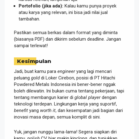
Portofolio (jika ada):
Kalau kamu punya proyek
atau karya yang relevan, ini bisa jadi nilai jual
tambahan.
Pastikan semua berkas dalam format yang diminta
(biasanya PDF) dan dikirim sebelum deadline. Jangan
sampai terlewat!
Kesimpulan
Jadi, buat kamu para
engineer
yang lagi mencari
peluang
gold
di Loker Cirebon, posisi di PT Hitachi
Powdered Metals Indonesia ini bener-bener nggak
boleh dilewatin. Ini bukan cuma tentang pekerjaan, tapi
tentang membangun karier di
global player
dengan
teknologi terdepan. Lingkungan kerja yang suportif,
benefit
yang
worth it
, dan kesempatan jadi bagian dari
inovasi masa depan, semua komplit di sini.
Yuk, jangan nunggu lama-lama! Segera siapkan diri
kamu,
polish
CV biar makin kinclong, dan tunjukkan