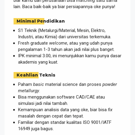
biar kamu dan perusahaan bisa
matching
satu sama
lain. Baca baik-baik ya biar persiapannya oke punya!
Minimal Pendidikan
S1 Teknik (Metalurgi/Material, Mesin, Elektro,
Industri, atau Kimia) dari universitas terkemuka.
Fresh graduate
welcome
, atau yang udah punya
pengalaman 1-3 tahun akan jadi nilai plus banget.
IPK minimal 3.00, ini menunjukkan kamu punya dasar
akademis yang kuat.
Keahlian Teknis
Paham
basic
material science dan proses
powder
metallurgy
.
Bisa menggunakan software CAD/CAE atau
simulasi jadi nilai tambah.
Kemampuan analisis data yang oke, biar bisa
fix
masalah dengan cepat dan tepat.
Familiar dengan standar kualitas ISO 9001/IATF
16949 juga bagus.