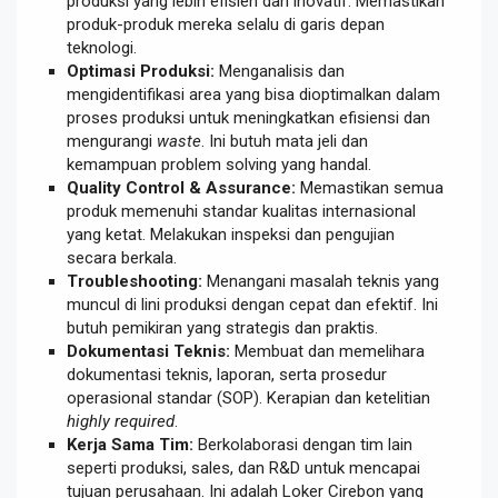
produksi yang lebih efisien dan inovatif. Memastikan
produk-produk mereka selalu di garis depan
teknologi.
Optimasi Produksi:
Menganalisis dan
mengidentifikasi area yang bisa dioptimalkan dalam
proses produksi untuk meningkatkan efisiensi dan
mengurangi
waste
. Ini butuh mata jeli dan
kemampuan problem solving yang handal.
Quality Control & Assurance:
Memastikan semua
produk memenuhi standar kualitas internasional
yang ketat. Melakukan inspeksi dan pengujian
secara berkala.
Troubleshooting:
Menangani masalah teknis yang
muncul di lini produksi dengan cepat dan efektif. Ini
butuh pemikiran yang strategis dan praktis.
Dokumentasi Teknis:
Membuat dan memelihara
dokumentasi teknis, laporan, serta prosedur
operasional standar (SOP). Kerapian dan ketelitian
highly required
.
Kerja Sama Tim:
Berkolaborasi dengan tim lain
seperti produksi, sales, dan R&D untuk mencapai
tujuan perusahaan. Ini adalah Loker Cirebon yang