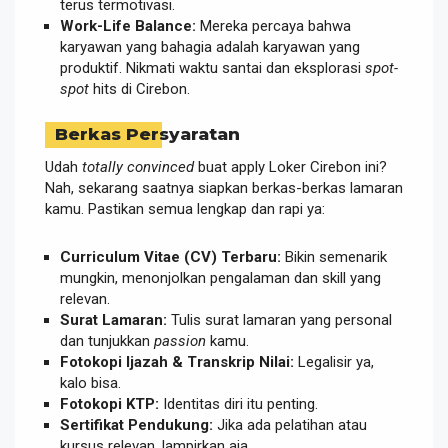
terus termotivasi.
Work-Life Balance:
Mereka percaya bahwa
karyawan yang bahagia adalah karyawan yang
produktif. Nikmati waktu santai dan eksplorasi
spot-
spot
hits di Cirebon.
Berkas Persyaratan
Udah
totally convinced
buat apply Loker Cirebon ini?
Nah, sekarang saatnya siapkan berkas-berkas lamaran
kamu. Pastikan semua lengkap dan rapi ya:
Curriculum Vitae (CV) Terbaru:
Bikin semenarik
mungkin, menonjolkan pengalaman dan skill yang
relevan.
Surat Lamaran:
Tulis surat lamaran yang personal
dan tunjukkan
passion
kamu.
Fotokopi Ijazah & Transkrip Nilai:
Legalisir ya,
kalo bisa.
Fotokopi KTP:
Identitas diri itu penting.
Sertifikat Pendukung:
Jika ada pelatihan atau
kursus relevan, lampirkan aja.