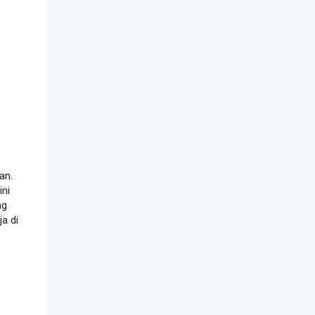
an.
ini
ng
a di