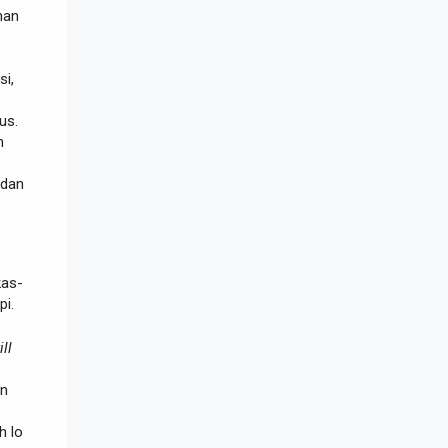
man
si,
us.
h
 dan
kas-
pi.
ill
an
h lo