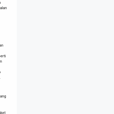
n
jalan
an
erti
an
o
.
ang
aket