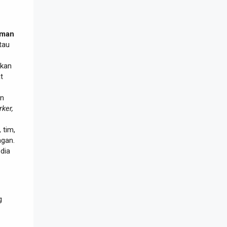
aman
tau
akan
t
an
rker,
 tim,
ngan.
edia
g