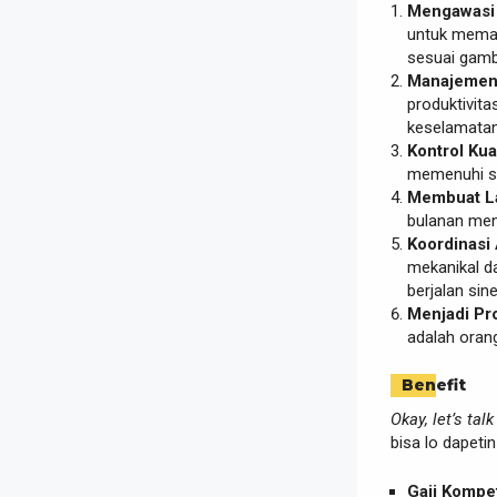
Mengawasi 
untuk memast
sesuai gamba
Manajemen
produktivita
keselamatan
Kontrol Kua
memenuhi st
Membuat La
bulanan men
Koordinasi 
mekanikal d
berjalan sine
Menjadi Pr
adalah oran
Benefit
Okay, let’s tal
bisa lo dapeti
Gaji Kompeti