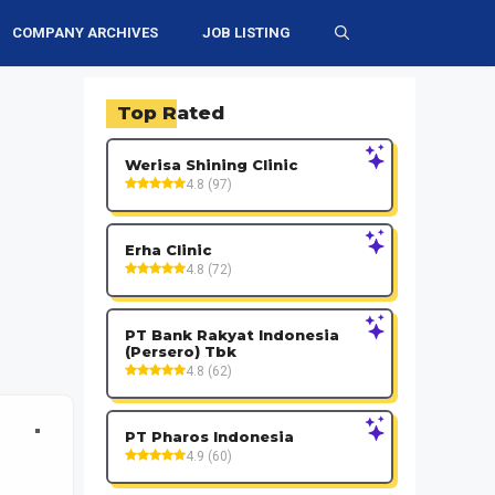
COMPANY ARCHIVES
JOB LISTING
Top Rated
Werisa Shining Clinic
4.8 (97)
Erha Clinic
4.8 (72)
PT Bank Rakyat Indonesia
(Persero) Tbk
4.8 (62)
PT Pharos Indonesia
4.9 (60)