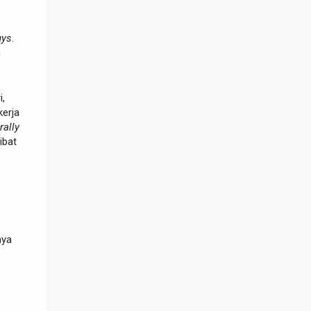
uys
.
h
i,
kerja
erally
ibat
nya