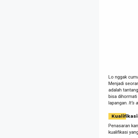
Lo nggak cuma 
Menjadi seoran
adalah tantang
bisa dihormat
lapangan.
It’s 
Kualifikasi
Penasaran ka
kualifikasi ya