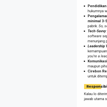
Pendidikan
hukumnya waj
Pengalaman
minimal 3-
pabrik.
So, s
Tech-Savvy
software
sep
menunjang p
Leadership 
kemampuan 
you’re a lea
Komunikasi
maupun pihak
Cirebon Re
untuk ditem
Responsibi
Kalau lo diteri
jawab utama se