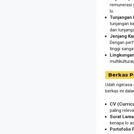
remunerasi 
lo.
Tunjangan 
tunjangan k
dan tunjanga
Jenjang Kar
Dengan perf
tinggi sanga
Lingkungan 
multikultural
Berkas P
Udah ngerasa
berkas ini dal
CV (Curric
paling relev
Surat Lamar
kenapa lo ad
Portofolio 