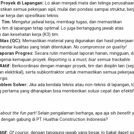
Proyek di Lapangan:
Lo akan menjadi mata dan telinga perusahaa
ikan semua pekerjaan sipil, mulai dari pondasi sampai struktur, ber
r kerja dan spesifikasi teknis.
 Tim:
Mengatur jadwal kerja, membagi tugas, dan memastikan
s tim di lapangan tetap optimal. Lo juga bertanggung jawab atas
 dan kesehatan kerja (K3) tim.
litas (QC):
Memastikan material yang digunakan dan hasil pekerjaan
andar kualitas yang telah ditentukan.
No compromise on quality!
poran Progres:
Secara rutin membuat laporan harian, mingguan, d
genai kemajuan proyek.
Reporting is a must, biar semua trackable
.
Aktif:
Berkoordinasi dengan manajer proyek, tim dari disiplin lain (sep
an elektrikal), serta subkontraktor untuk memastikan semua pekerja
rgis.
oblem Solver:
Jika ada kendala teknis atau non-teknis di lapangan, l
g pertama yang diharapkan bisa memberikan solusi cepat dan efektif
k about the fun part!
Selain pengalaman berharga, apa aja sih
benefit
y
n dengan gabung di PT. Huathai Construction Indonesia?
tif:
Of course
, dengan tanggung jawab yang besar, lo bakal dapet p