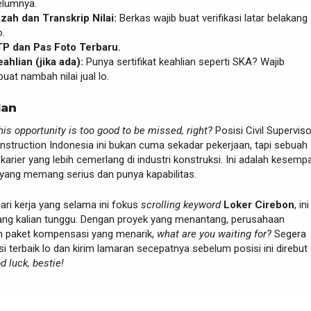
elumnya.
azah dan Transkrip Nilai:
Berkas wajib buat verifikasi latar belakang
o.
TP dan Pas Foto Terbaru.
eahlian (jika ada):
Punya sertifikat keahlian seperti SKA? Wajib
buat nambah nilai jual lo.
lan
his opportunity is too good to be missed, right?
Posisi Civil Superviso
nstruction Indonesia ini bukan cuma sekadar pekerjaan, tapi sebuah
karier yang lebih cemerlang di industri konstruksi. Ini adalah kesemp
 yang memang serius dan punya kapabilitas.
ari kerja yang selama ini fokus
scrolling keyword
Loker Cirebon
, in
yang kalian tunggu. Dengan proyek yang menantang, perusahaan
an paket kompensasi yang menarik,
what are you waiting for?
Segera
i terbaik lo dan kirim lamaran secepatnya sebelum posisi ini direbut
d luck, bestie!