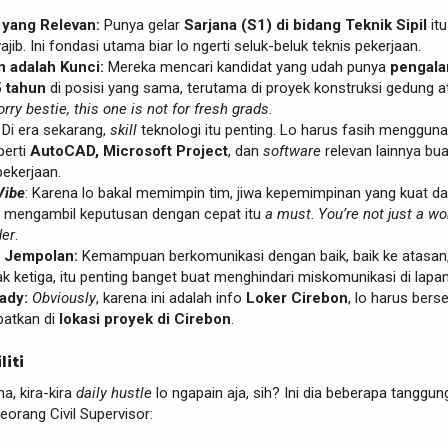
 yang Relevan:
Punya gelar
Sarjana (S1) di bidang Teknik Sipil
itu
ib. Ini fondasi utama biar lo ngerti seluk-beluk teknis pekerjaan.
 adalah Kunci:
Mereka mencari kandidat yang udah punya
pengal
5 tahun
di posisi yang sama, terutama di proyek konstruksi gedung a
orry bestie, this one is not for fresh grads
.
: Di era sekarang,
skill
teknologi itu penting. Lo harus fasih menggun
erti
AutoCAD, Microsoft Project
, dan
software
relevan lainnya bua
ekerjaan.
Vibe
: Karena lo bakal memimpin tim, jiwa kepemimpinan yang kuat d
mengambil keputusan dengan cepat itu
a must
.
You’re not just a wo
der
.
 Jempolan:
Kemampuan berkomunikasi dengan baik, baik ke atasan,
 ketiga, itu penting banget buat menghindari miskomunikasi di lapa
ady:
Obviously
, karena ini adalah info
Loker Cirebon
, lo harus bers
patkan di
lokasi proyek di Cirebon
.
liti
ma, kira-kira
daily hustle
lo ngapain aja, sih? Ini dia beberapa tanggun
orang Civil Supervisor: