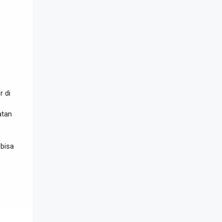
r di
atan
i bisa