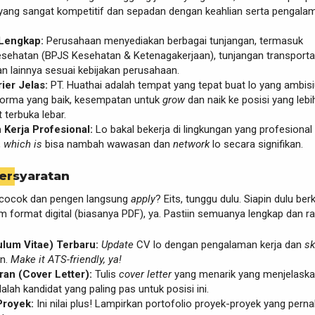
yang sangat kompetitif dan sepadan dengan keahlian serta pengala
Lengkap:
Perusahaan menyediakan berbagai tunjangan, termasuk
esehatan (BPJS Kesehatan & Ketenagakerjaan), tunjangan transporta
n lainnya sesuai kebijakan perusahaan.
ier Jelas:
PT. Huathai adalah tempat yang tepat buat lo yang ambisi
orma yang baik, kesempatan untuk
grow
dan naik ke posisi yang lebi
t terbuka lebar.
Kerja Profesional:
Lo bakal bekerja di lingkungan yang profesional
,
which is
bisa nambah wawasan dan
network
lo secara signifikan.
ersyaratan
 cocok dan pengen langsung
apply
? Eits, tunggu dulu. Siapin dulu ber
am format digital (biasanya PDF), ya. Pastiin semuanya lengkap dan ra
ulum Vitae) Terbaru:
Update
CV lo dengan pengalaman kerja dan
sk
an.
Make it ATS-friendly, ya!
an (Cover Letter):
Tulis
cover letter
yang menarik yang menjelask
alah kandidat yang paling pas untuk posisi ini.
Proyek:
Ini nilai plus! Lampirkan portofolio proyek-proyek yang perna