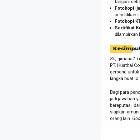
tangani seb
Fotokopi Ij
pendidikan l
Fotokopi K
Sertifikat K
dilampirkan 
Kesimpu
So
, gimana?
T
PT. Huathai Co
gerbang untuk 
langka buat lo
Bagi para penc
jadi jawaban 
bereputasi, d
siapkan amunis
orang lain.
Goo