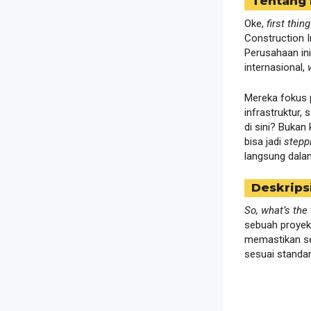
Tentang
Oke,
first thing
Construction 
Perusahaan ini
internasional,
Mereka fokus p
infrastruktur,
di sini? Bukan
bisa jadi
stepp
langsung dala
Deskrips
So, what’s the 
sebuah proyek
memastikan sem
sesuai standar