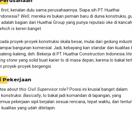
 Perusahaan
 first
, kenalan dulu sama perusahaannya. Siapa sih PT. Huathai
Indonesia?
Well
, mereka ini bukan pemain baru di dunia konstruksi,
g
 adalah bagian dari Huathai Group yang punya reputasi oke di kanca
which is
keren banget.
ada proyek-proyek konstruksi skala besar, mulai dari gedung industr
 sampai bangunan komersial. Jadi, kebayang kan standar dan kualitas 
 kaleng-kaleng, deh. Bekerja di PT. Huathai Construction Indonesia
lit
ing stone
yang solid buat karier lo di masa depan, karena lo bakal terl
m proyek-proyek bergengsi.
i Pekerjaan
tea about this Civil Supervisor role?
Posisi ini krusial banget dalam
 konstruksi.
Basically
, lo bakal jadi komandan di lapangan, yang
ua pekerjaan sipil berjalan sesuai rencana, tepat waktu, dan tentu
 kualitas yang udah ditetapin.