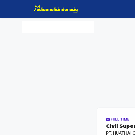
Langsung
ke
isi
FULL TIME
Civil Sup
PT. HUATHAI