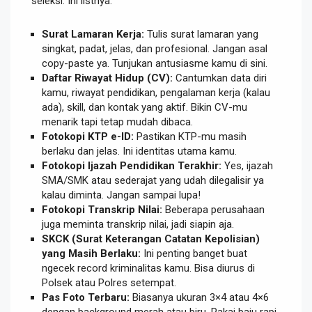
seleksi. Ini listnya:
Surat Lamaran Kerja:
Tulis surat lamaran yang
singkat, padat, jelas, dan profesional. Jangan asal
copy-paste ya. Tunjukan antusiasme kamu di sini.
Daftar Riwayat Hidup (CV):
Cantumkan data diri
kamu, riwayat pendidikan, pengalaman kerja (kalau
ada), skill, dan kontak yang aktif. Bikin CV-mu
menarik tapi tetap mudah dibaca.
Fotokopi KTP e-ID:
Pastikan KTP-mu masih
berlaku dan jelas. Ini identitas utama kamu.
Fotokopi Ijazah Pendidikan Terakhir:
Yes, ijazah
SMA/SMK atau sederajat yang udah dilegalisir ya
kalau diminta. Jangan sampai lupa!
Fotokopi Transkrip Nilai:
Beberapa perusahaan
juga meminta transkrip nilai, jadi siapin aja.
SKCK (Surat Keterangan Catatan Kepolisian)
yang Masih Berlaku:
Ini penting banget buat
ngecek record kriminalitas kamu. Bisa diurus di
Polsek atau Polres setempat.
Pas Foto Terbaru:
Biasanya ukuran 3×4 atau 4×6