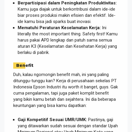
Berpartisipasi dalam Peningkatan Produktivitas:
Kamu juga diajak untuk berkontribusi dalam ide-ide
biar proses produksi makin efisien dan efektif. Ide-
ide kamu bisa jadi sparks buat inovasi.
Mematuhi Peraturan Keselamatan Kerja:
Ini
literally the most important thing. Safety first! Kamu
harus pakai APD lengkap dan patuh sama semua
aturan K3 (Keselamatan dan Kesehatan Kerja) yang
berlaku di pabrik.
Benefit
Duh, kalau ngomongin benefit mah, ini yang paling
ditunggu-tunggu kan? Kerja di perusahaan sekelas PT
Indonesia Epson Industri itu worth it banget, guys. Gak
cuma pengalaman, tapi juga paket komplit benefit
yang bikin kamu betah dan sejahtera. Ini dia beberapa
keuntungan yang bisa kamu dapatkan:
Gaji Kompetitif Sesuai UMR/UMK:
Pastinya, gaji
yang ditawarkan sudah sesuai dengan standar Upah
Minimum Regional atau Upah Minimum Kota yang