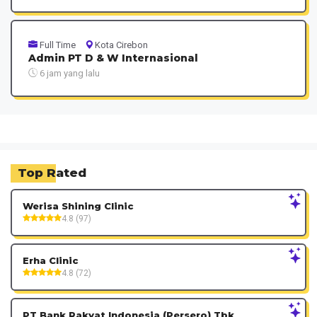
Full Time
Kota Cirebon
Admin PT D & W Internasional
6 jam yang lalu
Top Rated
Werisa Shining Clinic
4.8 (97)
Erha Clinic
4.8 (72)
PT Bank Rakyat Indonesia (Persero) Tbk