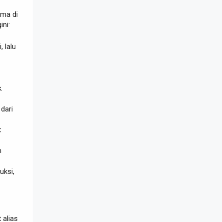
ima di
ini:
 lalu
k
dari
k
n
uksi,
t
alias