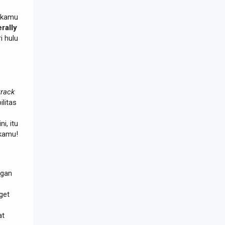
t kamu
erally
i hulu
track
ilitas
i, itu
kamu!
ngan
get
at