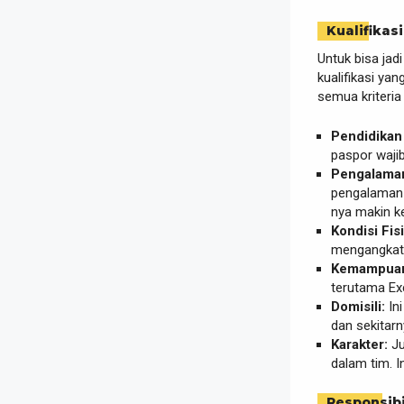
Kualifikasi
Untuk bisa jad
kualifikasi ya
semua kriteria
Pendidikan
paspor wajib
Pengalaman
pengalaman s
nya makin ke
Kondisi Fisi
mengangkat b
Kemampuan 
terutama Exc
Domisili:
Ini
dan sekitarn
Karakter:
Ju
dalam tim. In
Responsibi