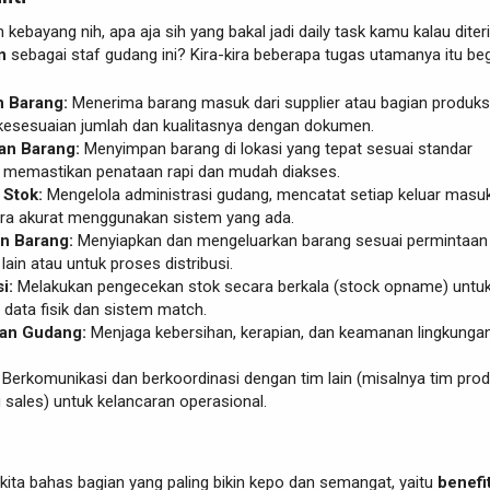
 kebayang nih, apa aja sih yang bakal jadi daily task kamu kalau diter
n
sebagai staf gudang ini? Kira-kira beberapa tugas utamanya itu beg
 Barang:
Menerima barang masuk dari supplier atau bagian produksi,
esesuaian jumlah dan kualitasnya dengan dokumen.
an Barang:
Menyimpan barang di lokasi yang tepat sesuai standar
 memastikan penataan rapi dan mudah diakses.
 Stok:
Mengelola administrasi gudang, mencatat setiap keluar masu
ra akurat menggunakan sistem yang ada.
n Barang:
Menyiapkan dan mengeluarkan barang sesuai permintaan 
ain atau untuk proses distribusi.
i:
Melakukan pengecekan stok secara berkala (stock opname) untu
data fisik dan sistem match.
an Gudang:
Menjaga kebersihan, kerapian, dan keamanan lingkunga
Berkomunikasi dan berkoordinasi dengan tim lain (misalnya tim prod
au sales) untuk kelancaran operasional.
kita bahas bagian yang paling bikin kepo dan semangat, yaitu
benefi