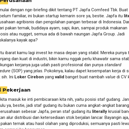
 Perusahaan
 mulai dengan nge-briefing dikit tentang PT Japfa Comfeed Tbk. Bua
elum familiar, ini bukan startup kemarin sore ya, bestie. Japfa itu
lit
usahaan agribisnis dan pengolahan pangan terbesar di Indonesia. Dar
i dari pakan ternak, budidaya ayam, sapi, ikan, sampai produk makanan
sosis atau nugget, semua ada di bawah naungan Japfa Group. Jadi
skalanya kayak apa?
 itu ibarat kamu lagi invest ke masa depan yang stabil. Mereka punya
jang dan kuat di industri, bikin kamu nggak perlu khawatir sama stab
gkungan kerjanya juga udah pasti profesional dan punya
standard
cedure
(SOP) yang jelas. Pokoknya, kalau dapet kesempatan kerja di sin
sih. Ini
Loker Cirebon
yang
valid
banget buat nambah
value
di CV 
i Pekerjaan
kita masuk ke inti pembicaraan kita nih, yaitu posisi staf gudang. Ja
lu ya, bestie, jadi staf gudang itu bukan cuma angkat-angkat barang
perusahaan sebesar Japfa, peran staf gudang itu
literally
krusial ban
n alur distribusi dan ketersediaan stok berjalan lancar. Bayangin aja,
akan ternak atau hasil olahan yang diproduksi, semuanya pasti lew