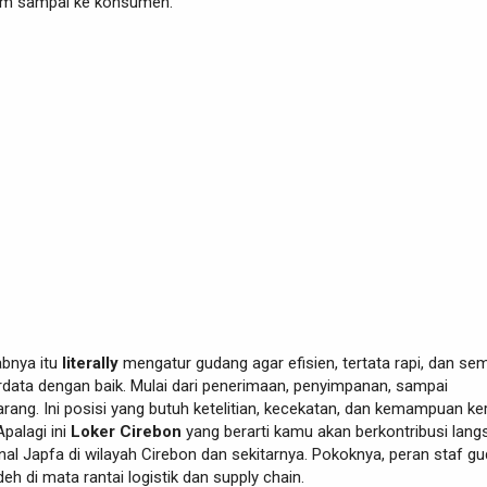
um sampai ke konsumen.
bnya itu
literally
mengatur gudang agar efisien, tertata rapi, dan se
rdata dengan baik. Mulai dari penerimaan, penyimpanan, sampai
rang. Ini posisi yang butuh ketelitian, kecekatan, dan kemampuan ker
Apalagi ini
Loker Cirebon
yang berarti kamu akan berkontribusi lang
al Japfa di wilayah Cirebon dan sekitarnya. Pokoknya, peran staf g
 deh di mata rantai logistik dan supply chain.