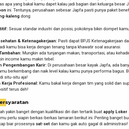
as apa yang bakal kamu dapet kalau jadi bagian dari keluarga besar 
bon
ini. Tentunya, perusahaan sebesar Japfa pasti punya paket benef
ng-kaleng
dong:
tif:
Sesuai standar industri dan posisi, pokoknya bikin dompet kam
sehatan & Ketenagakerjaan:
Pasti dapat BPJS Ketenagakerjaan da
adi kamu bisa kerja dengan tenang tanpa khawatir soal asuransi.
 Tambahan:
Mungkin ada tunjangan makan, transportasi, atau kehadi
kin income kamu makin tebel.
 Pengembangan Karir:
Di perusahaan besar kayak Japfa, ada ban
kamu berkembang dan naik level kalau kamu punya performa bagus. 
i situ-situ aja!
Kerja Profesional:
Kamu bakal kerja dengan tim yang solid dan supo
sitif terus deh!
ersyaratan
h yakin banget dengan kualifikasi diri dan tertarik buat
apply
Loker
amu perlu siapin berkas-berkas lamaran berikut ini. Penting banget bu
gkap biar prosesnya
sat-set
dan kamu gak auto gagal di administrasi!