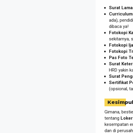
Surat Lamar
Curriculum 
ada), pendid
dibaca ya!
Fotokopi K
sekitarnya, 
Fotokopi Ij
Fotokopi Tr
Pas Foto T
Surat Kete
HRD yakin k
Surat Peng
Sertifikat 
(opsional, t
Kesimpu
Gimana, bestie
tentang
Loker
kesempatan ema
dan di perusa