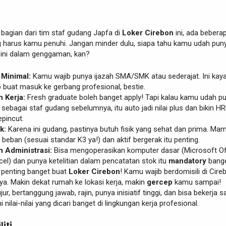
i bagian dari tim staf gudang Japfa di
Loker Cirebon
ini, ada bebera
ng harus kamu penuhi. Jangan minder dulu, siapa tahu kamu udah pun
 ini dalam genggaman, kan?
 Minimal:
Kamu wajib punya ijazah SMA/SMK atau sederajat. Ini kay
 buat masuk ke gerbang profesional, bestie.
 Kerja:
Fresh graduate boleh banget apply! Tapi kalau kamu udah p
ebagai staf gudang sebelumnya, itu auto jadi nilai plus dan bikin H
pincut.
k:
Karena ini gudang, pastinya butuh fisik yang sehat dan prima. Ma
eban (sesuai standar K3 ya!) dan aktif bergerak itu penting.
Administrasi:
Bisa mengoperasikan komputer dasar (Microsoft Off
el) dan punya ketelitian dalam pencatatan stok itu
mandatory
bange
 penting banget buat
Loker Cirebon
! Kamu wajib berdomisili di Cire
ya. Makin dekat rumah ke lokasi kerja, makin
gercep
kamu sampai!
jur, bertanggung jawab, rajin, punya inisiatif tinggi, dan bisa bekerja 
i nilai-nilai yang dicari banget di lingkungan kerja profesional.
liti