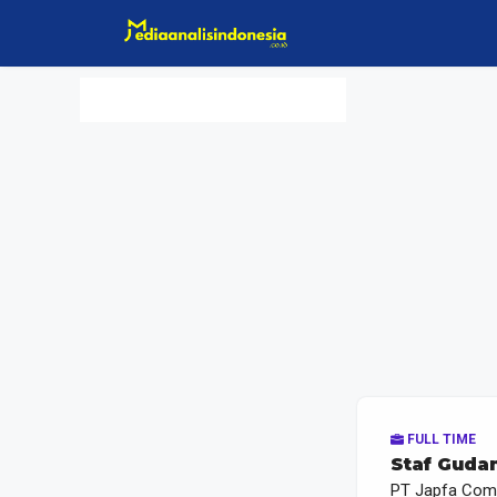
Langsung
ke
isi
FULL TIME
Staf Guda
PT Japfa Com