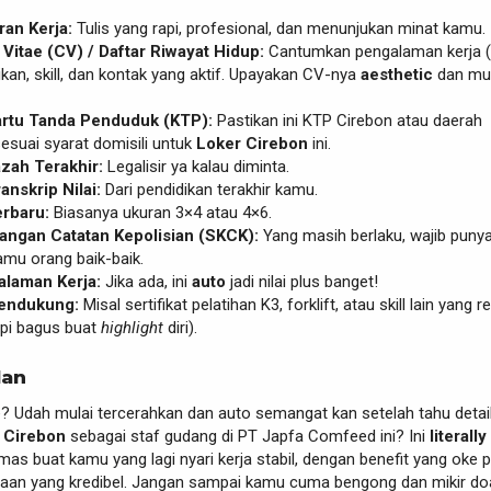
an Kerja:
Tulis yang rapi, profesional, dan menunjukan minat kamu.
Vitae (CV) / Daftar Riwayat Hidup:
Cantumkan pengalaman kerja (
ikan, skill, dan kontak yang aktif. Upayakan CV-nya
aesthetic
dan mu
artu Tanda Penduduk (KTP):
Pastikan ini KTP Cirebon atau daerah
sesuai syarat domisili untuk
Loker Cirebon
ini.
azah Terakhir:
Legalisir ya kalau diminta.
anskrip Nilai:
Dari pendidikan terakhir kamu.
erbaru:
Biasanya ukuran 3×4 atau 4×6.
rangan Catatan Kepolisian (SKCK):
Yang masih berlaku, wajib punya
amu orang baik-baik.
alaman Kerja:
Jika ada, ini
auto
jadi nilai plus banget!
Pendukung:
Misal sertifikat pelatihan K3, forklift, atau skill lain yang r
api bagus buat
highlight
diri).
lan
? Udah mulai tercerahkan dan auto semangat kan setelah tahu detai
 Cirebon
sebagai staf gudang di PT Japfa Comfeed ini? Ini
literally
s buat kamu yang lagi nyari kerja stabil, dengan benefit yang oke 
haan yang kredibel. Jangan sampai kamu cuma bengong dan mikir do