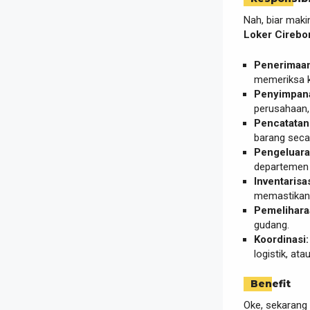
Nah, biar makin
Loker Cirebo
Penerimaan
memeriksa k
Penyimpan
perusahaan,
Pencatatan
barang seca
Pengeluara
departemen l
Inventarisas
memastikan 
Pemelihara
gudang.
Koordinasi:
logistik, at
Benefit
Oke, sekarang 