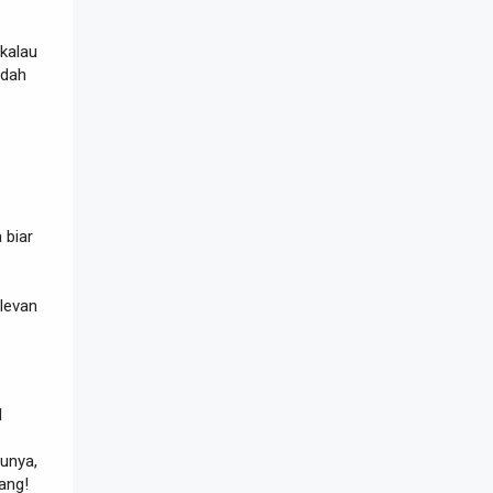
kalau
dah
 biar
elevan
l
punya,
ang!