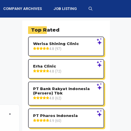
COMPANY ARCHIVES
JOB LISTING
Top Rated
Werisa Shining Clinic
4.8 (97)
Erha Clinic
4.8 (72)
PT Bank Rakyat Indonesia
(Persero) Tbk
4.8 (62)
PT Pharos Indonesia
4.9 (60)