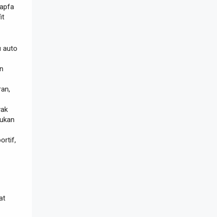
Japfa
it
u auto
n
ran,
yak
Bukan
rtif,
at