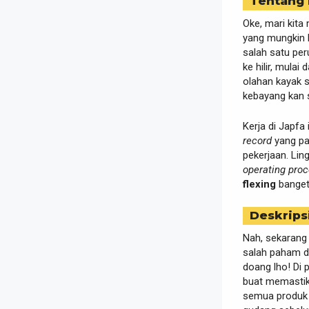
Tentang
Oke, mari kita
yang mungkin b
salah satu per
ke hilir, mula
olahan kayak 
kebayang kan 
Kerja di Japfa
record
yang pan
pekerjaan. Lin
operating pro
flexing
banget 
Deskrips
Nah, sekarang 
salah paham du
doang lho! Di 
buat memastika
semua produk p