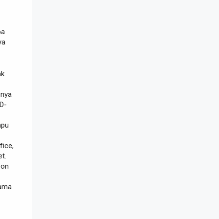
pa
ya
ak
unya
RD-
mpu
ice,
t.
bon
sama