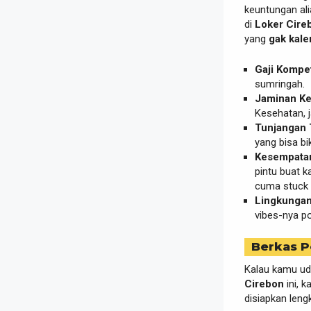
keuntungan ali
di
Loker Cire
yang
gak kale
Gaji Kompeti
sumringah.
Jaminan Ke
Kesehatan, j
Tunjangan
yang bisa bi
Kesempatan
pintu buat 
cuma stuck d
Lingkungan 
vibes-nya po
Berkas P
Kalau kamu uda
Cirebon
ini, k
disiapkan len