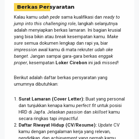
Berkas Persyaratan
Kalau kamu
udah pede
sama kualifikasi dan
ready to
jump into this challenging role
, langkah selanjutnya
adalah menyiapkan berkas lamaran. Ini bagian krusial
yang bisa bikin atau
break
kesempatan kamu.
Make
sure
semua dokumen lengkap dan rapi ya, biar
impression
awal kamu di mata rekruter
udah oke
banget
. Jangan sampai gara-gara berkas
enggak
proper
, kesempatan
Loker Cirebon
ini jadi
missed
!
Berikut adalah daftar berkas persyaratan yang
umumnya dibutuhkan:
Surat Lamaran (Cover Letter):
Buat yang personal
dan tunjukkan kenapa kamu
perfect fit
untuk posisi
HRD di Japfa. Jelaskan
passion
dan
skillset
kamu
secara ringkas tapi
impactful
.
Daftar Riwayat Hidup (CV/Resume):
Update
CV
kamu dengan pengalaman kerja yang relevan,
pendidikan, dan
achievement
yang pernah kamu