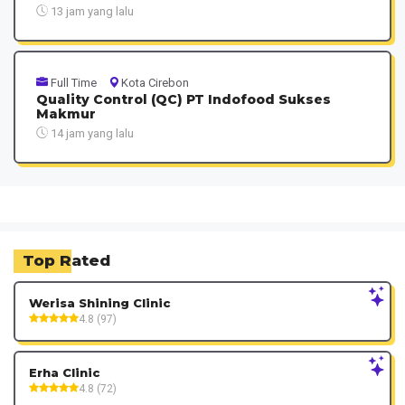
13 jam yang lalu
Full Time
Kota Cirebon
Quality Control (QC) PT Indofood Sukses
Makmur
14 jam yang lalu
Top Rated
Werisa Shining Clinic
4.8 (97)
Erha Clinic
4.8 (72)