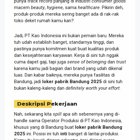
punya
track record
panjang di industri
consumer goods
macem
beauty
,
hygiene
, sama
healthcare
. Pikirin deh,
produk-produk mereka sering banget ada di rak-rak
toko deket rumah kamu kan?
Jadi, PT Kao Indonesia ini bukan pemain baru. Mereka
tuh udah establish banget, standarnya tinggi, dan
pastinya punya komitmen kuat buat kualitas produk
dan kesejahteraan karyawan. Kerja di sini tuh nggak
cuma dapet gaji, tapi juga
sense of belonging
dan
trust
karena kamu jadi bagian dari brand yang udah dikenal
luas. Dan kabar baiknya, mereka punya fasilitas di
Bandung, jadi
loker pabrik Bandung 2025
di sini tuh
bukan kaleng-kaleng dan
definitely
worth your effort
.
Deskripsi Pekerjaan
Nah, sekarang kita
spill
apa sih sebenernya yang di-
handle sama Operator Produksi di PT Kao Indonesia,
khusus yang di Bandung buat
loker pabrik Bandung
2025
ini. Posisi ini tuh
inti
banget di lantai produksi.