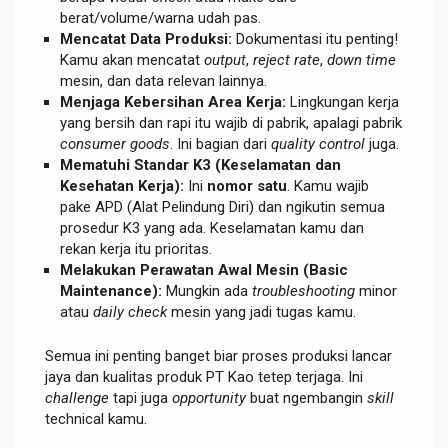
berat/volume/warna udah pas.
Mencatat Data Produksi:
Dokumentasi itu penting!
Kamu akan mencatat
output
,
reject rate
,
down time
mesin, dan data relevan lainnya.
Menjaga Kebersihan Area Kerja:
Lingkungan kerja
yang bersih dan rapi itu wajib di pabrik, apalagi pabrik
consumer goods
. Ini bagian dari
quality control
juga.
Mematuhi Standar K3 (Keselamatan dan
Kesehatan Kerja):
Ini
nomor satu
. Kamu wajib
pake APD (Alat Pelindung Diri) dan ngikutin semua
prosedur K3 yang ada. Keselamatan kamu dan
rekan kerja itu prioritas.
Melakukan Perawatan Awal Mesin (Basic
Maintenance):
Mungkin ada
troubleshooting
minor
atau
daily check
mesin yang jadi tugas kamu.
Semua ini penting banget biar proses produksi lancar
jaya dan kualitas produk PT Kao tetep terjaga. Ini
challenge
tapi juga
opportunity
buat ngembangin
skill
technical kamu.