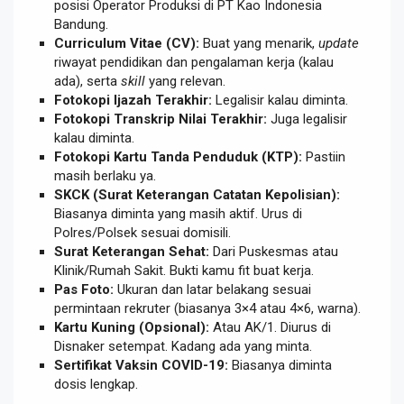
posisi Operator Produksi di PT Kao Indonesia
Bandung.
Curriculum Vitae (CV):
Buat yang menarik,
update
riwayat pendidikan dan pengalaman kerja (kalau
ada), serta
skill
yang relevan.
Fotokopi Ijazah Terakhir:
Legalisir kalau diminta.
Fotokopi Transkrip Nilai Terakhir:
Juga legalisir
kalau diminta.
Fotokopi Kartu Tanda Penduduk (KTP):
Pastiin
masih berlaku ya.
SKCK (Surat Keterangan Catatan Kepolisian):
Biasanya diminta yang masih aktif. Urus di
Polres/Polsek sesuai domisili.
Surat Keterangan Sehat:
Dari Puskesmas atau
Klinik/Rumah Sakit. Bukti kamu fit buat kerja.
Pas Foto:
Ukuran dan latar belakang sesuai
permintaan rekruter (biasanya 3×4 atau 4×6, warna).
Kartu Kuning (Opsional):
Atau AK/1. Diurus di
Disnaker setempat. Kadang ada yang minta.
Sertifikat Vaksin COVID-19:
Biasanya diminta
dosis lengkap.