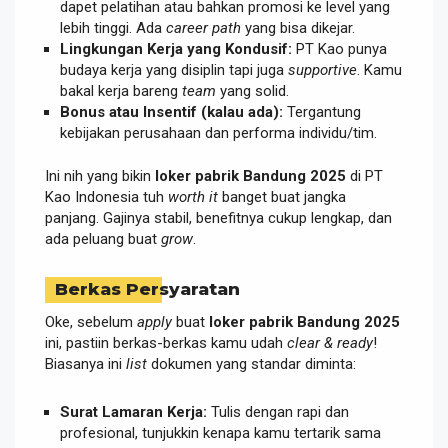
dapet pelatihan atau bahkan promosi ke level yang
lebih tinggi. Ada
career path
yang bisa dikejar.
Lingkungan Kerja yang Kondusif:
PT Kao punya
budaya kerja yang disiplin tapi juga
supportive
. Kamu
bakal kerja bareng
team
yang solid.
Bonus atau Insentif (kalau ada):
Tergantung
kebijakan perusahaan dan performa individu/tim.
Ini nih yang bikin
loker pabrik Bandung 2025
di PT
Kao Indonesia tuh
worth it
banget buat jangka
panjang. Gajinya stabil, benefitnya cukup lengkap, dan
ada peluang buat
grow
.
Berkas Persyaratan
Oke, sebelum
apply
buat
loker pabrik Bandung 2025
ini, pastiin berkas-berkas kamu udah
clear & ready
!
Biasanya ini
list
dokumen yang standar diminta:
Surat Lamaran Kerja:
Tulis dengan rapi dan
profesional, tunjukkin kenapa kamu tertarik sama