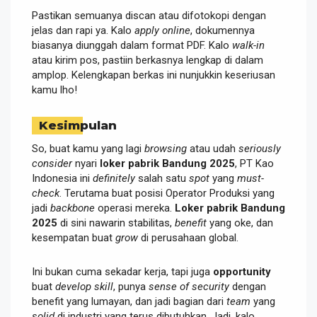
Pastikan semuanya discan atau difotokopi dengan
jelas dan rapi ya. Kalo
apply online
, dokumennya
biasanya diunggah dalam format PDF. Kalo
walk-in
atau kirim pos, pastiin berkasnya lengkap di dalam
amplop. Kelengkapan berkas ini nunjukkin keseriusan
kamu lho!
Kesimpulan
So, buat kamu yang lagi
browsing
atau udah
seriously
consider
nyari
loker pabrik Bandung 2025
, PT Kao
Indonesia ini
definitely
salah satu
spot
yang
must-
check
. Terutama buat posisi Operator Produksi yang
jadi
backbone
operasi mereka.
Loker pabrik Bandung
2025
di sini nawarin stabilitas,
benefit
yang oke, dan
kesempatan buat
grow
di perusahaan global.
Ini bukan cuma sekadar kerja, tapi juga
opportunity
buat
develop skill
, punya
sense of security
dengan
benefit yang lumayan, dan jadi bagian dari
team
yang
solid
di industri yang terus dibutuhkan. Jadi, kalo