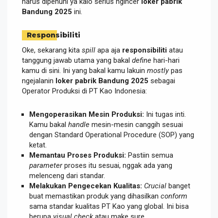
harus dipenuhi ya kalo serius ngincer
loker pabrik
Bandung 2025
ini.
Responsibiliti
Oke, sekarang kita
spill
apa aja
responsibiliti
atau
tanggung jawab utama yang bakal
define
hari-hari
kamu di sini. Ini yang bakal kamu lakuin
mostly
pas
ngejalanin
loker pabrik Bandung 2025
sebagai
Operator Produksi di PT Kao Indonesia:
Mengoperasikan Mesin Produksi:
Ini tugas inti.
Kamu bakal
handle
mesin-mesin canggih sesuai
dengan Standard Operational Procedure (SOP) yang
ketat.
Memantau Proses Produksi:
Pastiin semua
parameter
proses itu sesuai, nggak ada yang
melenceng dari standar.
Melakukan Pengecekan Kualitas:
Crucial
banget
buat memastikan produk yang dihasilkan
conform
sama standar kualitas PT Kao yang global. Ini bisa
berupa
visual check
atau make sure