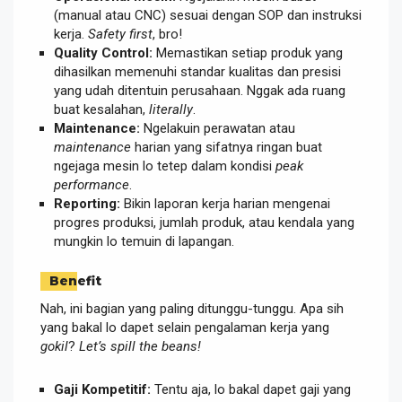
(manual atau CNC) sesuai dengan SOP dan instruksi
kerja.
Safety first
, bro!
Quality Control:
Memastikan setiap produk yang
dihasilkan memenuhi standar kualitas dan presisi
yang udah ditentuin perusahaan. Nggak ada ruang
buat kesalahan,
literally
.
Maintenance:
Ngelakuin perawatan atau
maintenance
harian yang sifatnya ringan buat
ngejaga mesin lo tetep dalam kondisi
peak
performance
.
Reporting:
Bikin laporan kerja harian mengenai
progres produksi, jumlah produk, atau kendala yang
mungkin lo temuin di lapangan.
Benefit
Nah, ini bagian yang paling ditunggu-tunggu. Apa sih
yang bakal lo dapet selain pengalaman kerja yang
gokil
?
Let’s spill the beans!
Gaji Kompetitif:
Tentu aja, lo bakal dapet gaji yang