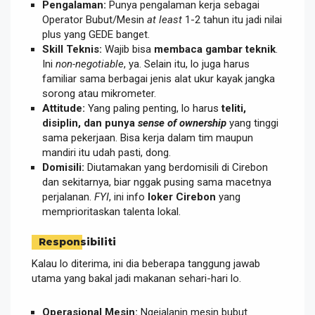
Pengalaman:
Punya pengalaman kerja sebagai
Operator Bubut/Mesin
at least
1-2 tahun itu jadi nilai
plus yang GEDE banget.
Skill Teknis:
Wajib bisa
membaca gambar teknik
.
Ini
non-negotiable
, ya. Selain itu, lo juga harus
familiar sama berbagai jenis alat ukur kayak jangka
sorong atau mikrometer.
Attitude:
Yang paling penting, lo harus
teliti,
disiplin, dan punya
sense of ownership
yang tinggi
sama pekerjaan. Bisa kerja dalam tim maupun
mandiri itu udah pasti, dong.
Domisili:
Diutamakan yang berdomisili di Cirebon
dan sekitarnya, biar nggak pusing sama macetnya
perjalanan.
FYI
, ini info
loker Cirebon
yang
memprioritaskan talenta lokal.
Responsibiliti
Kalau lo diterima, ini dia beberapa tanggung jawab
utama yang bakal jadi makanan sehari-hari lo.
Operasional Mesin:
Ngejalanin mesin bubut