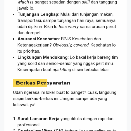
which is
sangat sepadan dengan
skill
dan tanggung
jawab lo.
Tunjangan Lengkap:
Mulai dari tunjangan makan,
transportasi, sampe tunjangan hari raya, semuanya
udah dipikirin. Bikin lo
less worry
sama urusan perut
dan dompet.
Asuransi Kesehatan:
BPJS Kesehatan dan
Ketenagakerjaan?
Obviously, covered
. Kesehatan lo
itu prioritas.
Lingkungan Mendukung:
Lo bakal kerja bareng tim
yang solid dan senior-senior yang nggak pelit ilmu.
Kesempatan buat
upskilling
di sini terbuka lebar.
Berkas Persyaratan
Udah ngerasa ini loker buat lo banget?
Cuss
, langsung
siapin berkas-berkas ini. Jangan sampe ada yang
kelewat, ya!
Surat Lamaran Kerja
yang ditulis dengan rapi dan
profesional.