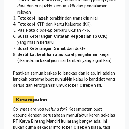
Curriculum Vitae (CV)
terbaru lo yang paling
up-to-
date
dan nunjukkin semua
skill
dan pengalaman
relevan.
Fotokopi Ijazah
terakhir dan transkrip nilai.
Fotokopi KTP
dan Kartu Keluarga (KK).
Pas Foto
close-up
terbaru ukuran 4×6.
Surat Keterangan Catatan Kepolisian (SKCK)
yang masih berlaku.
Surat Keterangan Sehat
dari dokter.
Sertifikat keahlian
atau surat pengalaman kerja
(jika ada, ini bakal jadi nilai tambah yang signifikan).
Pastikan semua berkas lo lengkap dan jelas. Ini adalah
langkah pertama buat nunjukkin kalau lo kandidat yang
serius dan terorganisir untuk
loker Cirebon
ini.
Kesimpulan
So, what are you waiting for?
Kesempatan buat
gabung dengan perusahaan manufaktur keren sekelas
PT Karya Bintang Mandiri itu jarang banget ada. Ini
bukan cuma sekadar info
loker Cirebon
biasa, tapi