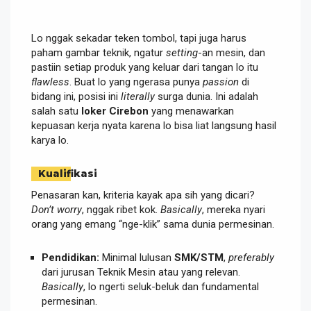
Lo nggak sekadar teken tombol, tapi juga harus
paham gambar teknik, ngatur
setting
-an mesin, dan
pastiin setiap produk yang keluar dari tangan lo itu
flawless
. Buat lo yang ngerasa punya
passion
di
bidang ini, posisi ini
literally
surga dunia. Ini adalah
salah satu
loker Cirebon
yang menawarkan
kepuasan kerja nyata karena lo bisa liat langsung hasil
karya lo.
Kualifikasi
Penasaran kan, kriteria kayak apa sih yang dicari?
Don’t worry
, nggak ribet kok.
Basically
, mereka nyari
orang yang emang “nge-klik” sama dunia permesinan.
Pendidikan:
Minimal lulusan
SMK/STM
,
preferably
dari jurusan Teknik Mesin atau yang relevan.
Basically
, lo ngerti seluk-beluk dan fundamental
permesinan.