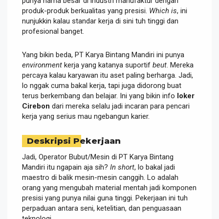
punya nama besar di industri manufaktur dengan
produk-produk berkualitas yang presisi.
Which is
, ini
nunjukkin kalau standar kerja di sini tuh tinggi dan
profesional banget.
Yang bikin beda, PT Karya Bintang Mandiri ini punya
environment
kerja yang katanya suportif
beut
. Mereka
percaya kalau karyawan itu aset paling berharga. Jadi,
lo nggak cuma bakal kerja, tapi juga didorong buat
terus berkembang dan belajar. Ini yang bikin info
loker
Cirebon
dari mereka selalu jadi incaran para pencari
kerja yang serius mau ngebangun karier.
Deskripsi Pekerjaan
Jadi, Operator Bubut/Mesin di PT Karya Bintang
Mandiri itu ngapain aja sih?
In short
, lo bakal jadi
maestro di balik mesin-mesin canggih. Lo adalah
orang yang mengubah material mentah jadi komponen
presisi yang punya nilai guna tinggi. Pekerjaan ini tuh
perpaduan antara seni, ketelitian, dan penguasaan
teknologi.