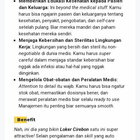
Memberikan Edukasi Kesehatan kepada Pasien
dan Keluarga:
Ini
beyond the medical stuff
. Kamu
harus bisa ngajarin pasien dan keluarganya tentang
kesehatan, penyakit, pengobatan, dan
self-care
setelah pulang. Biar mereka mandiri dan paham
kesehatan mereka sendiri.
Menjaga Kebersihan dan Sterilitas Lingkungan
Kerja:
Lingkungan yang bersih dan steril itu
non-
negotiable
di dunia medis. Kamu harus
super
careful
dalam menjaga standar kebersihan biar
nggak ada infeksi atau hal-hal yang nggak
diinginkan.
Mengelola Obat-obatan dan Peralatan Medis:
Attention to detail
itu wajib. Kamu harus bisa ngatur
stok obat, memastikan dosisnya bener, dan
merawat peralatan medis biar selalu
ready to use
.
Manajemen itu penting biar semuanya
smooth
.
Benefit
Nah, ini dia yang bikin
Loker Cirebon
satu ini
super
attractive
!
Selain pengalaman dan
skill
yang auto