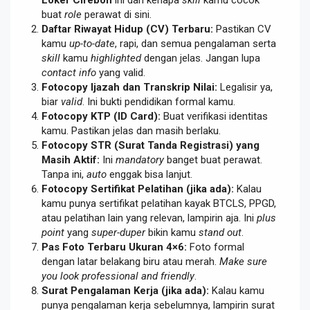
Loker Cirebon
ini dan kenapa
skill
kamu cocok
buat
role
perawat di sini.
Daftar Riwayat Hidup (CV) Terbaru:
Pastikan CV
kamu
up-to-date
, rapi, dan semua pengalaman serta
skill
kamu
highlighted
dengan jelas. Jangan lupa
contact info
yang valid.
Fotocopy Ijazah dan Transkrip Nilai:
Legalisir ya,
biar
valid
. Ini bukti pendidikan formal kamu.
Fotocopy KTP (ID Card):
Buat verifikasi identitas
kamu. Pastikan jelas dan masih berlaku.
Fotocopy STR (Surat Tanda Registrasi) yang
Masih Aktif:
Ini
mandatory
banget buat perawat.
Tanpa ini,
auto
enggak bisa lanjut.
Fotocopy Sertifikat Pelatihan (jika ada):
Kalau
kamu punya sertifikat pelatihan kayak BTCLS, PPGD,
atau pelatihan lain yang relevan, lampirin aja. Ini
plus
point
yang
super-duper
bikin kamu
stand out
.
Pas Foto Terbaru Ukuran 4×6:
Foto formal
dengan latar belakang biru atau merah.
Make sure
you look professional and friendly
.
Surat Pengalaman Kerja (jika ada):
Kalau kamu
punya pengalaman kerja sebelumnya, lampirin surat