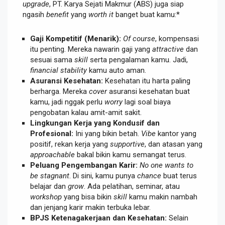
upgrade
, PT. Karya Sejati Makmur (ABS) juga siap
ngasih
benefit
yang
worth it
banget buat kamu:*
Gaji Kompetitif (Menarik):
Of course
, kompensasi
itu penting. Mereka nawarin gaji yang
attractive
dan
sesuai sama
skill
serta pengalaman kamu. Jadi,
financial stability
kamu auto aman.
Asuransi Kesehatan:
Kesehatan itu harta paling
berharga. Mereka
cover
asuransi kesehatan buat
kamu, jadi nggak perlu
worry
lagi soal biaya
pengobatan kalau amit-amit sakit.
Lingkungan Kerja yang Kondusif dan
Profesional:
Ini yang bikin betah.
Vibe
kantor yang
positif, rekan kerja yang
supportive
, dan atasan yang
approachable
bakal bikin kamu semangat terus.
Peluang Pengembangan Karir:
No one wants to
be stagnant
. Di sini, kamu punya
chance
buat terus
belajar dan
grow
. Ada pelatihan, seminar, atau
workshop
yang bisa bikin
skill
kamu makin nambah
dan jenjang karir makin terbuka lebar.
BPJS Ketenagakerjaan dan Kesehatan:
Selain