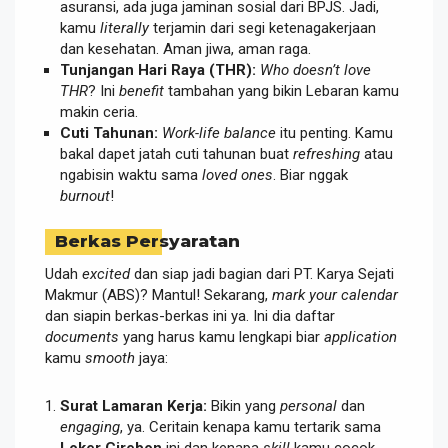
asuransi, ada juga jaminan sosial dari BPJS. Jadi,
kamu
literally
terjamin dari segi ketenagakerjaan
dan kesehatan. Aman jiwa, aman raga.
Tunjangan Hari Raya (THR):
Who doesn’t love
THR
? Ini
benefit
tambahan yang bikin Lebaran kamu
makin ceria.
Cuti Tahunan:
Work-life balance
itu penting. Kamu
bakal dapet jatah cuti tahunan buat
refreshing
atau
ngabisin waktu sama
loved ones
. Biar nggak
burnout
!
Berkas Persyaratan
Udah
excited
dan siap jadi bagian dari PT. Karya Sejati
Makmur (ABS)? Mantul! Sekarang,
mark your calendar
dan siapin berkas-berkas ini ya. Ini dia daftar
documents
yang harus kamu lengkapi biar
application
kamu
smooth
jaya:
Surat Lamaran Kerja:
Bikin yang
personal
dan
engaging
, ya. Ceritain kenapa kamu tertarik sama