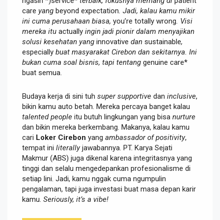
ngasih *)service*
terbaik, fokusnya memang di
patient
care
yang
beyond expectation
. Jadi, kalau kamu mikir
ini cuma perusahaan biasa,
you’re totally wrong
. Visi
mereka itu
actually
ingin jadi pionir dalam menyajikan
solusi kesehatan yang
innovative
dan
sustainable
,
especially
buat masyarakat Cirebon dan sekitarnya. Ini
bukan cuma soal bisnis, tapi tentang
genuine care*
buat semua.
Budaya kerja di sini tuh
super supportive
dan
inclusive
,
bikin kamu auto betah. Mereka percaya banget kalau
talented people
itu butuh lingkungan yang bisa
nurture
dan bikin mereka berkembang. Makanya, kalau kamu
cari
Loker Cirebon
yang
ambassador of positivity
,
tempat ini
literally
jawabannya. PT. Karya Sejati
Makmur (ABS) juga dikenal karena integritasnya yang
tinggi dan selalu mengedepankan profesionalisme di
setiap lini. Jadi, kamu nggak cuma ngumpulin
pengalaman, tapi juga investasi buat masa depan karir
kamu.
Seriously, it’s a vibe!