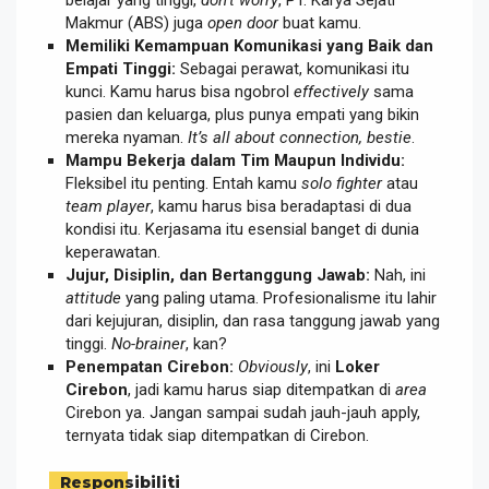
Makmur (ABS) juga
open door
buat kamu.
Memiliki Kemampuan Komunikasi yang Baik dan
Empati Tinggi:
Sebagai perawat, komunikasi itu
kunci. Kamu harus bisa ngobrol
effectively
sama
pasien dan keluarga, plus punya empati yang bikin
mereka nyaman.
It’s all about connection, bestie
.
Mampu Bekerja dalam Tim Maupun Individu:
Fleksibel itu penting. Entah kamu
solo fighter
atau
team player
, kamu harus bisa beradaptasi di dua
kondisi itu. Kerjasama itu esensial banget di dunia
keperawatan.
Jujur, Disiplin, dan Bertanggung Jawab:
Nah, ini
attitude
yang paling utama. Profesionalisme itu lahir
dari kejujuran, disiplin, dan rasa tanggung jawab yang
tinggi.
No-brainer
, kan?
Penempatan Cirebon:
Obviously
, ini
Loker
Cirebon
, jadi kamu harus siap ditempatkan di
area
Cirebon ya. Jangan sampai sudah jauh-jauh apply,
ternyata tidak siap ditempatkan di Cirebon.
Responsibiliti