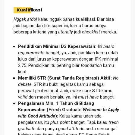
Kualifikasi
Nggak afdol
kalau nggak bahas kualifikasi. Biar bisa
jadi bagian dari tim super ini, kamu harus punya
beberapa kriteria yang
literally
jadi
checklist
mereka:
Pendidikan Minimal D3 Keperawatan:
Ini
basic
requirements
banget, ya. Jadi, pastikan kamu udah
lulus dari jurusan keperawatan dengan IPK minimal
2.75. Pendidikan itu penting biar
foundation
kamu
kuat.
Memiliki STR (Surat Tanda Registrasi) Aktif:
No
debate
, STR itu bukti legalitas kamu sebagai
perawat profesional. Jadi, make sure STR kamu
valid
dan masih berlaku ya. Ini
must-have
banget.
Pengalaman Min. 1 Tahun di Bidang
Keperawatan (Fresh Graduate
Welcome to Apply
with Good Attitude
):
Kalau kamu udah ada
pengalaman, itu
plus point
banget. Tapi, kalau
fresh
graduate
dan punya
good attitude
serta semangat
belajar yang tinggi,
don’t worry
, PT. Karya Sejati