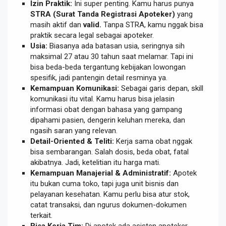
Izin Praktik:
Ini super penting. Kamu harus punya
STRA (Surat Tanda Registrasi Apoteker)
yang
masih aktif dan
valid.
Tanpa STRA, kamu nggak bisa
praktik secara legal sebagai apoteker.
Usia:
Biasanya ada batasan usia, seringnya sih
maksimal 27 atau 30 tahun saat melamar. Tapi ini
bisa beda-beda tergantung kebijakan lowongan
spesifik, jadi pantengin detail resminya ya.
Kemampuan Komunikasi:
Sebagai garis depan, skill
komunikasi itu vital. Kamu harus bisa jelasin
informasi obat dengan bahasa yang gampang
dipahami pasien, dengerin keluhan mereka, dan
ngasih saran yang relevan.
Detail-Oriented & Teliti:
Kerja sama obat nggak
bisa sembarangan. Salah dosis, beda obat, fatal
akibatnya. Jadi, ketelitian itu harga mati.
Kemampuan Manajerial & Administratif:
Apotek
itu bukan cuma toko, tapi juga unit bisnis dan
pelayanan kesehatan. Kamu perlu bisa atur stok,
catat transaksi, dan ngurus dokumen-dokumen
terkait.
Bisa Kerja Tim:
Di apotek ada asisten apoteker,