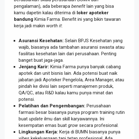
pengalaman), ada beberapa
benefit
lain yang bisa
kamu dapetin kalau diterima di
loker apoteker
bandung
Kimia Farma. Benefit ini yang bikin tawaran
kerja jadi makin
worth it
:
Asuransi Kesehatan:
Selain BPJS Kesehatan yang
wajib, biasanya ada tambahan asuransi swasta atau
fasilitas kesehatan lain dari perusahaan. Penting
banget buat jaga-jaga.
Jenjang Karir:
Kimia Farma punya banyak cabang
apotek dan unit bisnis lain. Ada potensi buat naik
jabatan jadi Apoteker Pengelola, Area Manager, atau
pindah ke divisi lain seperti manajemen produk,
QA/QC, atau R&D kalau kamu punya minat dan
potensi.
Pelatihan dan Pengembangan:
Perusahaan
farmasi besar biasanya punya program training rutin
buat
update
ilmu dan skill karyawannya. Ini
kesempatan emas buat
grow
secara profesional.
Lingkungan Kerja:
Kerja di BUMN biasanya punya
vibes
kekeluargaan tapi tetap profesional. Ada