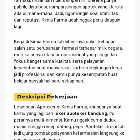
farmasi, mulai dari hulu sampai hilir. Mereka punya
pabrik, distribusi, sampai jaringan apotek yang literally
ada di mana-mana. Jadi, ngomongin soal stabilitas
dan reputasi, Kimia Farma udah nggak perlu diraguin
lagi.
Kerja di Kimia Farma tuh vibes-nya solid. Sebagai
salah satu perusahaan farmasi terbesar milik negara,
mereka punya standar operasional yang tinggi dan
fokus banget sama kualitas serta pelayanan
kesehatan buat masyarakat. Ini bikin lingkungan kerja
jadi profesional dan kamu punya kesempatan buat
belajar banyak hal baru setiap hari.
Deskripsi Pekerjaan
Lowongan Apoteker di Kimia Farma, khususnya buat
kamu yang lagi cari
loker apoteker bandung
, itu
perannya multi-dimensi. Kamu nggak cuma duduk
manis nunggu resep datang,
peps
. Apoteker di sini tuh
jadi ujung tombak pelayanan kefarmasian langsung ke
pasien atau pelanggan.