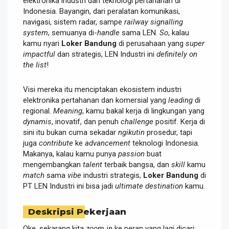
elektronika industri dan teknologi pertahanan di
Indonesia. Bayangin, dari peralatan komunikasi,
navigasi, sistem radar, sampe
railway signalling
system
, semuanya di-
handle
sama LEN.
So
, kalau
kamu nyari
Loker Bandung
di perusahaan yang
super
impactful
dan strategis, LEN Industri ini
definitely on
the list
!
Visi mereka itu menciptakan ekosistem industri
elektronika pertahanan dan komersial yang
leading
di
regional.
Meaning
, kamu bakal kerja di lingkungan yang
dynamis
, inovatif, dan penuh
challenge
positif. Kerja di
sini itu bukan cuma sekadar
ngikutin
prosedur, tapi
juga
contribute
ke
advancement
teknologi Indonesia.
Makanya, kalau kamu punya
passion
buat
mengembangkan
talent
terbaik bangsa, dan
skill
kamu
match
sama
vibe
industri strategis,
Loker Bandung
di
PT LEN Industri ini bisa jadi
ultimate destination
kamu.
Deskripsi Pekerjaan
Oke, sekarang kita
zoom in
ke peran yang lagi dicari: