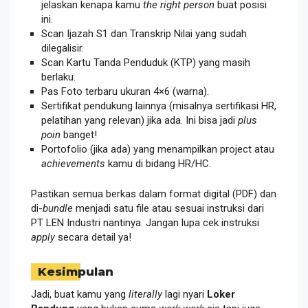
jelaskan kenapa kamu
the right person
buat posisi
ini.
Scan Ijazah S1 dan Transkrip Nilai yang sudah
dilegalisir.
Scan Kartu Tanda Penduduk (KTP) yang masih
berlaku.
Pas Foto terbaru ukuran 4×6 (warna).
Sertifikat pendukung lainnya (misalnya sertifikasi HR,
pelatihan yang relevan) jika ada. Ini bisa jadi
plus
poin
banget!
Portofolio (jika ada) yang menampilkan project atau
achievements
kamu di bidang HR/HC.
Pastikan semua berkas dalam format digital (PDF) dan
di-
bundle
menjadi satu file atau sesuai instruksi dari
PT LEN Industri nantinya. Jangan lupa cek instruksi
apply
secara detail ya!
Kesimpulan
Jadi, buat kamu yang
literally
lagi nyari
Loker