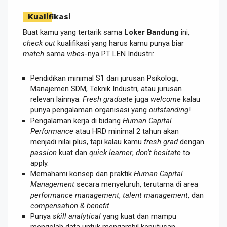
Kualifikasi
Buat kamu yang tertarik sama
Loker Bandung
ini,
check out
kualifikasi yang harus kamu punya biar
match
sama
vibes
-nya PT LEN Industri:
Pendidikan minimal S1 dari jurusan Psikologi,
Manajemen SDM, Teknik Industri, atau jurusan
relevan lainnya.
Fresh graduate
juga
welcome
kalau
punya pengalaman organisasi yang
outstanding
!
Pengalaman kerja di bidang
Human Capital
Performance
atau HRD minimal 2 tahun akan
menjadi nilai plus, tapi kalau kamu
fresh grad
dengan
passion
kuat dan
quick learner
,
don’t hesitate
to
apply.
Memahami konsep dan praktik
Human Capital
Management
secara menyeluruh, terutama di area
performance management
,
talent management
, dan
compensation & benefit
.
Punya
skill analytical
yang kuat dan mampu
mengolah data untuk mengambil keputusan