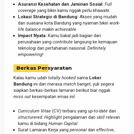
Asuransi Kesehatan dan Jaminan Sosial:
Full
coverage
yang bikin kamu nggak perlu khawatir.
Lokasi Strategis di Bandung:
Akses yang mudah
dan suasana kota Bandung yang nyaman bikin
work-
life balance
makin
achievable
.
Impact Nyata:
Kamu bakal jadi bagian dari
perusahaan yang
contribute
langsung ke kemajuan
teknologi dan pertahanan nasional.
Definitely
empowering!
Berkas Persyaratan
Kalau kamu udah
totally hooked
sama
Loker
Bandung
ini dan merasa
match
banget, yuk segera
siapkan berkas-berkas lamaran berikut biar nggak
miss out
kesempatan emas ini!
Curriculum Vitae
(CV) terbaru yang
up-to-date
dan
structurered
.
Highlight
pengalaman dan
skill
relevan
kamu di bidang
Human Capital
.
Surat Lamaran Kerja yang
personal
dan
effective
,