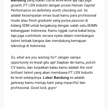
Bandung
yang bukan cuma
work-work
aja tapi juga
growth
, PT LEN Industri dengan posisi
Human Capital
Performance
ini
definitely worth checking out
. Ini
adalah kesempatan emas buat kamu para profesional
muda atau
fresh graduate
yang punya
passion
di
bidang SDM untuk bergabung dengan salah satu BUMN
kebanggaan Indonesia. Kamu nggak cuma bakal kerja,
tapi juga
contribute
secara nyata dalam membangun
talent
terbaik bangsa dan mendukung kemajuan
teknologi di Indonesia.
So, what are you waiting for?
Jangan sampe
opportunity
ini lewat gitu aja! Siapkan diri kamu,
polish
CV kamu, dan tunjukkan kalau kamu adalah
the next
brilliant talent
yang akan membawa PT LEN Industri
ke level selanjutnya.
Loker Bandung
ini adalah
gateway
kamu menuju karir yang
impactful
dan
profesional.
Good luck, guys!