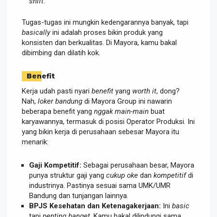
shift
.
Tugas-tugas ini mungkin kedengarannya banyak, tapi
basically
ini adalah proses bikin produk yang
konsisten dan berkualitas. Di Mayora, kamu bakal
dibimbing dan dilatih kok.
Benefit
Kerja udah pasti nyari
benefit
yang
worth it
, dong?
Nah,
loker bandung
di Mayora Group ini nawarin
beberapa benefit yang
nggak main-main
buat
karyawannya, termasuk di posisi Operator Produksi. Ini
yang bikin kerja di perusahaan sebesar Mayora itu
menarik:
Gaji Kompetitif:
Sebagai perusahaan besar, Mayora
punya struktur gaji yang
cukup oke
dan
kompetitif
di
industrinya. Pastinya sesuai sama UMK/UMR
Bandung dan tunjangan lainnya.
BPJS Kesehatan dan Ketenagakerjaan:
Ini
basic
tapi
penting banget
. Kamu bakal dilindungi sama