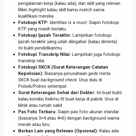
pengalaman kerja (kalau ada), dan skill yang relevan.
Bikin
highlight
kalau skill kamu
match
sama
kualifikasi mereka.
Fotokopi KTP:
Identitas
is a must
. Siapin fotokopi
KTP yang masih berlaku.
Fotokopi Ijazah Terakhir:
Lampirkan fotokopi
ijazah terakhir yang udah dilegalisir (kalau diminta).
Ini bukti pendidikanmu.
Fotokopi Transkrip Nilai:
Lampirkan juga fotokopi
transkrip nilai.
Fotokopi SKCK (Surat Keterangan Catatan
Kepolisian):
Biasanya perusahaan
gede
minta
SKCK buat
background check
. Urus dulu di
Polsek/Polres setempat.
Surat Keterangan Sehat dari Dokter:
Ini buat bukti
kalau kondisi fisikmu
fit
buat kerja di pabrik. Urus di
klinik atau rumah sakit.
Pas Foto Terbaru:
Siapin pas foto ukuran standar
(biasanya 3×4 atau 4×6) dengan
background
warna
merah atau biru.
Berkas Lain yang Relevan (Opsional):
Kalau ada