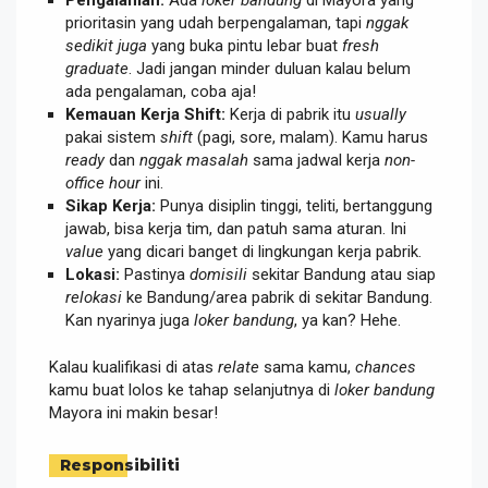
prioritasin yang udah berpengalaman, tapi
nggak
sedikit juga
yang buka pintu lebar buat
fresh
graduate
. Jadi jangan minder duluan kalau belum
ada pengalaman, coba aja!
Kemauan Kerja Shift:
Kerja di pabrik itu
usually
pakai sistem
shift
(pagi, sore, malam). Kamu harus
ready
dan
nggak masalah
sama jadwal kerja
non-
office hour
ini.
Sikap Kerja:
Punya disiplin tinggi, teliti, bertanggung
jawab, bisa kerja tim, dan patuh sama aturan. Ini
value
yang dicari banget di lingkungan kerja pabrik.
Lokasi:
Pastinya
domisili
sekitar Bandung atau siap
relokasi
ke Bandung/area pabrik di sekitar Bandung.
Kan nyarinya juga
loker bandung
, ya kan? Hehe.
Kalau kualifikasi di atas
relate
sama kamu,
chances
kamu buat lolos ke tahap selanjutnya di
loker bandung
Mayora ini makin besar!
Responsibiliti