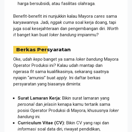
harga bersubsidi, atau fasilitas olahraga.
Benefit-benefit ini nunjukkin kalau Mayora
cares
sama
karyawannya. Jadi,
nggak cuma
soal kerja doang, tapi
juga soal kesejahteraan dan pengembangan diri.
Worth
it
banget kan buat
loker bandung
impianmu?
Berkas Persyaratan
Oke, udah
kepo
banget ya sama
loker bandung
Mayora
Operator Produksi ini? Kalau udah mantap dan
ngerasa
fit
sama kualifikasinya, sekarang saatnya
nyiapin “amunisi” buat
apply
. Ini daftar berkas
persyaratan yang biasanya diminta:
Surat Lamaran Kerja:
Bikin surat lamaran yang
personal
dan
jelasin
kenapa kamu tertarik sama
posisi Operator Produksi di Mayora, khususnya
loker
bandung
ini.
Curriculum Vitae (CV):
Bikin CV yang rapi dan
informasi
soal data diri, riwayat pendidikan,