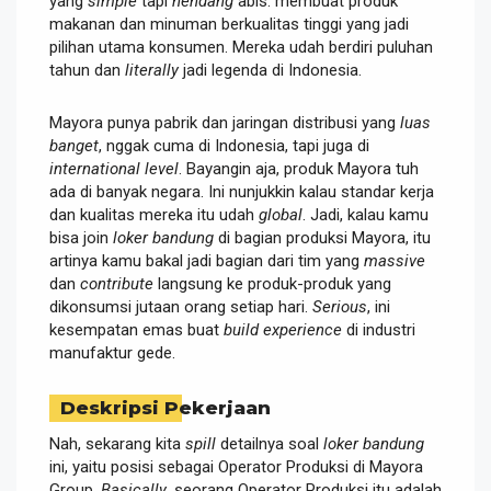
yang
simple
tapi
nendang
abis: membuat produk
makanan dan minuman berkualitas tinggi yang jadi
pilihan utama konsumen. Mereka udah berdiri puluhan
tahun dan
literally
jadi legenda di Indonesia.
Mayora punya pabrik dan jaringan distribusi yang
luas
banget
, nggak cuma di Indonesia, tapi juga di
international level
. Bayangin aja, produk Mayora tuh
ada di banyak negara. Ini nunjukkin kalau standar kerja
dan kualitas mereka itu udah
global
. Jadi, kalau kamu
bisa join
loker bandung
di bagian produksi Mayora, itu
artinya kamu bakal jadi bagian dari tim yang
massive
dan
contribute
langsung ke produk-produk yang
dikonsumsi jutaan orang setiap hari.
Serious
, ini
kesempatan emas buat
build experience
di industri
manufaktur gede.
Deskripsi Pekerjaan
Nah, sekarang kita
spill
detailnya soal
loker bandung
ini, yaitu posisi sebagai Operator Produksi di Mayora
Group.
Basically
, seorang Operator Produksi itu adalah