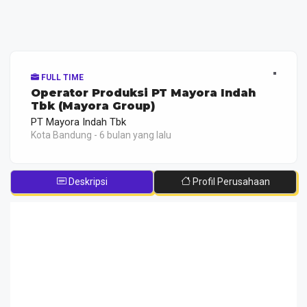
FULL TIME
Oреrаtоr Prоdukѕі PT Mayora Indah
Tbk (Mayora Group)
PT Mayora Indah Tbk
Kota Bandung - 6 bulan yang lalu
Deskripsi
Profil Perusahaan