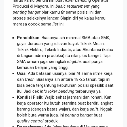
harus kamu penuhi nih buat
loker bandung
Operator
Produksi di Mayora. Ini
basic requirement
yang
penting banget
biar kamu
fit
sama posisi ini dan
proses seleksinya lancar. Siapin diri ya kalau kamu
merasa cocok sama
list
ini:
Pendidikan:
Biasanya sih minimal SMA atau SMK,
guys
. Jurusan yang relevan kayak Teknik Mesin,
Teknik Elektro, Teknik Industri, atau Akuntansi (kalau
di bagian admin produksi) itu nilai plus banget. Tapi
SMA umum juga seringkali
eligible
, asal punya
kemauan belajar yang tinggi.
Usia:
Ada batasan usianya, biar
fit
sama ritme kerja
dan
fresh
. Biasanya sih antara 18-25 tahun, tapi ini
bisa beda tergantung kebutuhan posisi spesifik saat
itu. Jadi cek
info loker bandung
terbarunya ya.
Kondisi Fisik:
Wajib sehat jasmani dan rohani. Kan
kerja operator itu butuh stamina buat berdiri, angkat
barang (dengan batas wajar), dan kerja
shift
. Nggak
boleh buta warna juga, ini
penting banget
buat
quality control
produk.
Pengalaman:
Ada
loker bandung
di Mayora yang