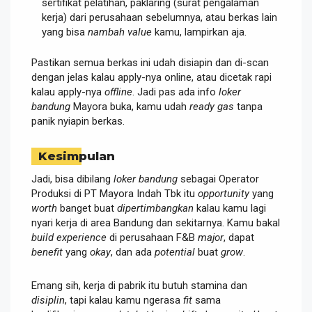
sertifikat pelatihan, paklaring (surat pengalaman
kerja) dari perusahaan sebelumnya, atau berkas lain
yang bisa
nambah value
kamu, lampirkan aja.
Pastikan semua berkas ini udah disiapin dan di-scan
dengan jelas kalau apply-nya online, atau dicetak rapi
kalau apply-nya
offline
. Jadi pas ada info
loker
bandung
Mayora buka, kamu udah
ready gas
tanpa
panik nyiapin berkas.
Kesimpulan
Jadi, bisa dibilang
loker bandung
sebagai Operator
Produksi di PT Mayora Indah Tbk itu
opportunity
yang
worth
banget buat
dipertimbangkan
kalau kamu lagi
nyari kerja di area Bandung dan sekitarnya. Kamu bakal
build experience
di perusahaan F&B
major
, dapat
benefit
yang
okay
, dan ada
potential
buat
grow
.
Emang sih, kerja di pabrik itu butuh stamina dan
disiplin
, tapi kalau kamu ngerasa
fit
sama