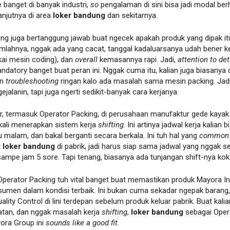
 banget di banyak industri,
so
pengalaman di sini bisa jadi modal ber
lanjutnya di area
loker bandung
dan sekitarnya.
ing juga bertanggung jawab buat ngecek apakah produk yang dipak it
mlahnya, nggak ada yang cacat, tanggal kadaluarsanya udah bener k
akai mesin coding), dan
overall
kemasannya rapi. Jadi,
attention to det
datory banget buat peran ini. Nggak cuma itu, kalian juga biasanya d
an
troubleshooting
ringan kalo ada masalah sama mesin packing. Jadi
jalanin, tapi juga ngerti sedikit-banyak cara kerjanya.
or, termasuk Operator Packing, di perusahaan manufaktur gede kayak
kali menerapkan sistem kerja
shifting
. Ini artinya jadwal kerja kalian b
au malam, dan bakal berganti secara berkala. Ini tuh hal yang
common
t
loker bandung
di pabrik, jadi harus siap sama jadwal yang nggak se
 sampe jam 5 sore. Tapi tenang, biasanya ada tunjangan shift-nya kok
 Operator Packing tuh vital banget buat memastikan produk Mayora I
umen dalam kondisi terbaik. Ini bukan cuma sekadar ngepak barang,
uality Control di lini terdepan sebelum produk keluar pabrik. Buat kalia
ekatan, dan nggak masalah kerja
shifting
,
loker bandung
sebagai Oper
ora Group ini
sounds like a good fit
.