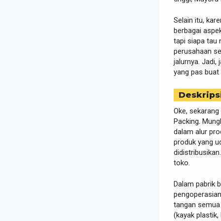
Selain itu, ka
berbagai aspek
tapi siapa tau
perusahaan se
jalurnya. Jadi
yang pas buat k
Deskrips
Oke, sekarang 
Packing. Mungk
dalam alur pro
produk yang ud
didistribusika
toko.
Dalam pabrik b
pengoperasian
tangan semua y
(kayak plastik,