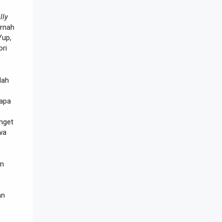
lly
ernah
Yup,
ori
dah
rapa
anget
awa
an
an