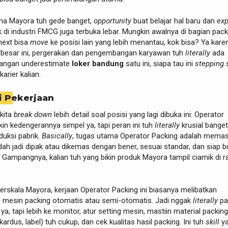
rena Mayora tuh gede banget,
opportunity
buat belajar hal baru dan
exp
 di industri FMCG juga terbuka lebar. Mungkin awalnya di bagian pack
 next bisa
move
ke posisi lain yang lebih menantau, kok bisa? Ya karen
besar ini, pergerakan dan pengembangan karyawan tuh
literally
ada
, jangan underestimate
loker bandung
satu ini, siapa tau ini
stepping 
arier kalian.
i Pekerjaan
kita
break down
lebih detail soal posisi yang lagi dibuka ini: Operator
in kedengerannya simpel ya, tapi peran ini tuh
literally
krusial banget
duksi pabrik.
Basically
, tugas utama Operator Packing adalah memas
ah jadi dipak atau dikemas dengan bener, sesuai standar, dan siap b
n. Gampangnya, kalian tuh yang bikin produk Mayora tampil ciamik di r
erskala Mayora, kerjaan Operator Packing ini biasanya melibatkan
 mesin packing otomatis atau semi-otomatis. Jadi nggak
literally
pa
a, tapi lebih ke monitor, atur setting mesin, mastiin material packing
 kardus, label) tuh cukup, dan cek kualitas hasil packing. Ini tuh
skill
y