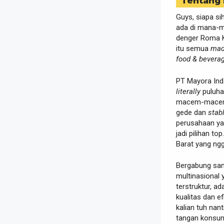
Tentang
Guys, siapa s
ada di mana-m
denger Roma K
itu semua
mad
food & bevera
PT Mayora Inda
literally
puluha
macem-macem b
gede dan
stab
perusahaan yan
jadi pilihan t
Barat yang ngg
Bergabung sam
multinasional
terstruktur, a
kualitas dan ef
kalian tuh nant
tangan konsu