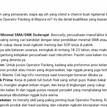
an yang penasaran, siapa aja sih yang
stand a chance
buat ngelamar
i Operator Packing di Mayora ini? Ini dia detail kualifikasi yang biasa
 Minimal SMA/SMK Sederajat:
Basically
, perusahaan manufaktur 
aling sering cari kandidat dengan latar pendidikan minimal SMA ata
udah cukup dasar buat ngikutin
training
dan SOP kerja di pabrik.
ya ada batasan usianya, seringkali di rentang 18-25 tahun, atau mak
rgantung kebijakan perusahaan saat rekrutmen. Pastiin usia kalian m
 yang diminta ya.
in:
Untuk posisi Operator Packing, kadang ada preferensi jenis kela
enis produk atau mesin yang dioperasikan, tapi nggak jarang juga ter
n Wanita. Cek lagi info resminya saat lowongan beneran dibuka ya.
ik Prima:
Kerja di pabrik tuh butuh fisik yang sehat guys. Kalian bakal
ri, mungkin angkat beban ringan, dan kerja di lingkungan yang cukup
tiin kalian fit dan nggak punya riwayat penyakit yang menghalangi ker
biasanya dibutuhkan nggak buta warna.
Cekatan:
Ini
literally
skill yang paling penting buat Operator Packing. K
 ngecek produk dan hasil packing, dan cekatan ngikutin kecepatan mes