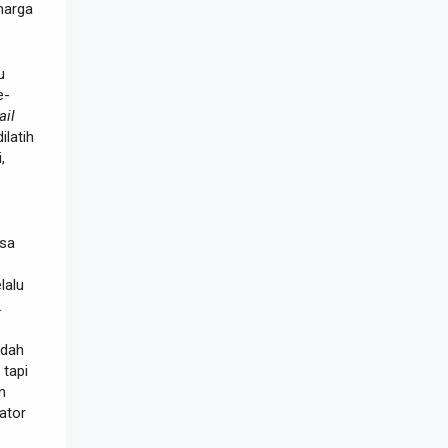
harga
u
e-
ail
ilatih
,
isa
lalu
.
ndah
 tapi
n
ator