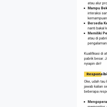
atau alur pr
Mampu Beke
interaksi s
kemampuan k
Bersedia Ke
nanti bakal 
Memiliki P
atau di pabri
pengalaman t
Kualifikasi di
pabrik besar. 
nyiapin diri!
Responsibi
Oke, udah tau 
jawab kalian s
beberapa
resp
Mengoperas
memonitor, 