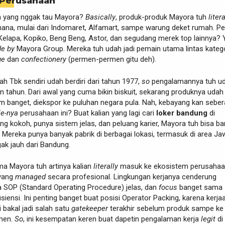
 Perusahaan
ih yang nggak tau Mayora?
Basically
, produk-produk Mayora tuh
litera
ana, mulai dari Indomaret, Alfamart, sampe warung deket rumah. P
elapa, Kopiko, Beng Beng, Astor, dan segudang merek top lainnya? 
e by
Mayora Group. Mereka tuh udah jadi pemain utama lintas kateg
ge
dan
confectionery
(permen-permen gitu deh).
h Tbk sendiri udah berdiri dari tahun 1977,
so
pengalamannya tuh u
n tahun. Dari awal yang cuma bikin biskuit, sekarang produknya udah
anget, diekspor ke puluhan negara pula. Nah, kebayang kan sebe
le-nya
perusahaan ini? Buat kalian yang lagi cari
loker bandung
di
g kokoh, punya sistem jelas, dan peluang karier, Mayora tuh bisa b
op. Mereka punya banyak pabrik di berbagai lokasi, termasuk di area J
ak jauh dari Bandung.
a Mayora tuh artinya kalian
literally
masuk ke ekosistem perusaha
 yang
managed
secara profesional. Lingkungan kerjanya cenderung
da SOP (Standard Operating Procedure) jelas, dan
focus
banget sama
isiensi. Ini penting banget buat posisi Operator Packing, karena kerja
i bakal jadi salah satu
gatekeeper
terakhir sebelum produk sampe ke
men.
So
, ini kesempatan keren buat dapetin pengalaman kerja
legit
di