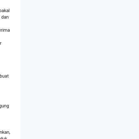
bakal
i dan
erima
r
-
buat
ggung
nkan,
oduk