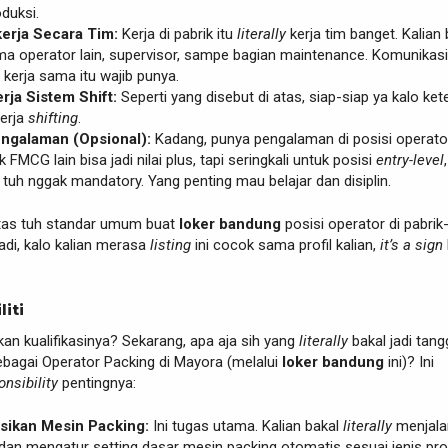
oduksi.
rja Secara Tim:
Kerja di pabrik itu
literally
kerja tim banget. Kalian 
ama operator lain, supervisor, sampe bagian maintenance. Komunikas
erja sama itu wajib punya.
rja Sistem Shift:
Seperti yang disebut di atas, siap-siap ya kalo ket
kerja
shifting
.
engalaman (Opsional):
Kadang, punya pengalaman di posisi operato
k FMCG lain bisa jadi nilai plus, tapi seringkali untuk posisi
entry-level
,
uh nggak mandatory. Yang penting mau belajar dan disiplin.
 atas tuh standar umum buat
loker bandung
posisi operator di pabrik
Jadi, kalo kalian merasa
listing
ini cocok sama profil kalian,
it’s a sign
liti
kan kualifikasinya? Sekarang, apa aja sih yang
literally
bakal jadi tan
ebagai Operator Packing di Mayora (melalui
loker bandung
ini)? Ini
onsibility
pentingnya:
ikan Mesin Packing:
Ini tugas utama. Kalian bakal
literally
menjala
dan mengatur setting dasar mesin packing otomatis sesuai jenis pr