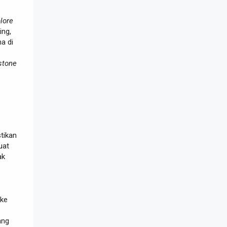
lore
ing,
a di
stone
tikan
uat
ak
ke
ang