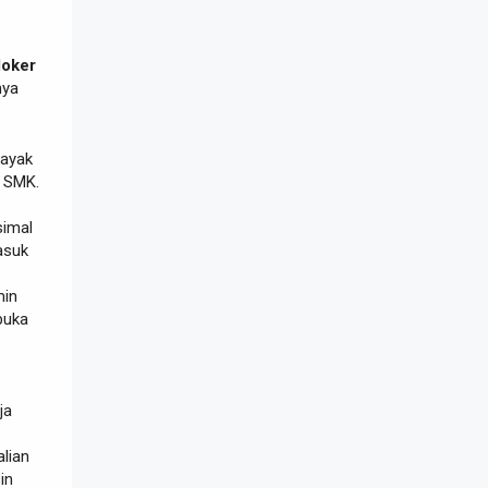
loker
nya
kayak
u SMK.
simal
asuk
min
buka
ja
alian
in