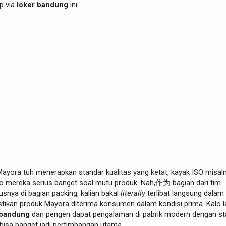
p via
loker bandung
ini.
Mayora tuh menerapkan standar kualitas yang ketat, kayak ISO misaln
alo mereka serius banget soal mutu produk. Nah,作为 bagian dari tim
usnya di bagian packing, kalian bakal
literally
terlibat langsung dalam
ikan produk Mayora diterima konsumen dalam kondisi prima. Kalo l
 bandung
dan pengen dapat pengalaman di pabrik modern dengan st
 bisa banget jadi pertimbangan utama.