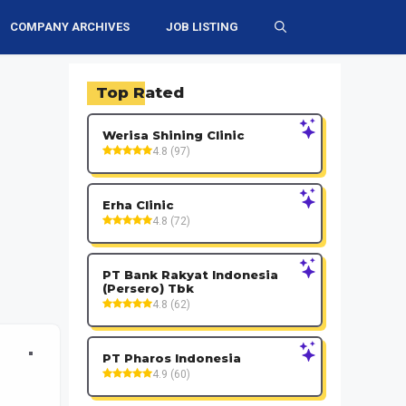
COMPANY ARCHIVES
JOB LISTING
Top Rated
Werisa Shining Clinic
4.8 (97)
Erha Clinic
4.8 (72)
PT Bank Rakyat Indonesia
(Persero) Tbk
4.8 (62)
PT Pharos Indonesia
4.9 (60)