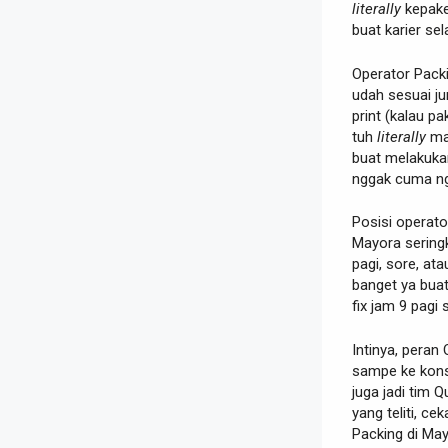
literally
kepake
buat karier se
Operator Pack
udah sesuai ju
print (kalau p
tuh
literally
man
buat melakuk
nggak cuma nge
Posisi operat
Mayora sering
pagi, sore, at
banget ya bua
fix jam 9 pagi
Intinya, peran
sampe ke kons
juga jadi tim Q
yang teliti, c
Packing di May