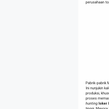
perusahaan to
Pabrik-pabrik 
Ini nunjukin k
produksi, khus
proses memast
hunting
loker
tinggi, Mayora