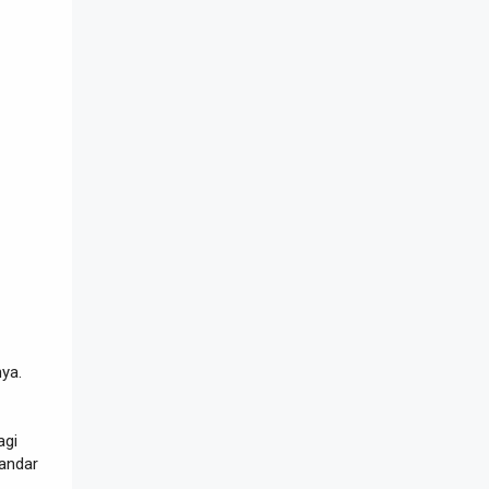
ya.
agi
andar