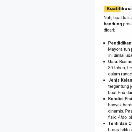
Kualifikasi
Nah, buat kali
bandung
posis
dicari:
Pendidikan
Mayora tuh p
Ini dinilai 
Usia:
Biasan
30 tahun, te
dalam range
Jenis Kelam
tergantung j
buat Pria da
Kondisi Fis
banyak berdi
dinamis. Pas
fisik.
Also
, 
Teliti dan 
harus teliti