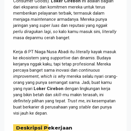
Consumer Goods).
Loker Cirebon
ini adalah bagian
dari ekspansi dan komitmen mereka untuk terus
memberikan pelayanan terbaik, termasuk dalam
menjaga
maintenance
armadanya. Mereka punya
jaringan yang
super luas
dan reputasi yang
nggak
perlu diragukan lagi
,
so
kalo kamu masuk sini,
literally
masa depanmu cerah banget.
Kerja di PT Niaga Nusa Abadi itu
literally
kayak masuk
ke ekosistem yang
supportive
dan dinamis. Budaya
kerjanya nggak kaku, tapi tetap profesional. Mereka
percaya banget sama inovasi dan
continuous
improvement
,
which is why
mereka selalu nyari orang-
orang yang punya semangat sama. Jadi, buat kamu
yang nyari
Loker Cirebon
dengan lingkungan kerja
yang bikin betah dan
skill
-mu makin terasah, ini
definitely
pilihan yang tepat.
Trust me
, ini kesempatan
buat berkarier di perusahaan yang
stable
dan punya
visi jauh ke depan.
Deskripsi Pekerjaan