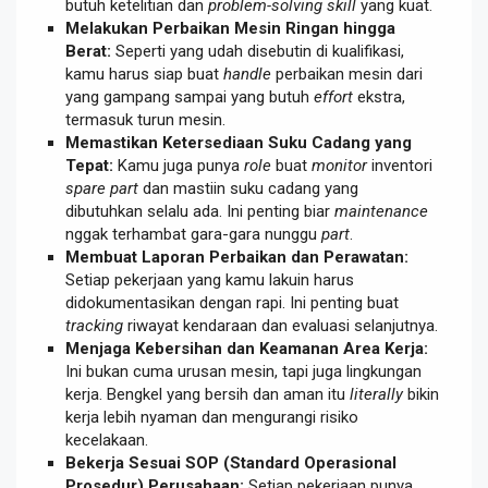
butuh ketelitian dan
problem-solving skill
yang kuat.
Melakukan Perbaikan Mesin Ringan hingga
Berat:
Seperti yang udah disebutin di kualifikasi,
kamu harus siap buat
handle
perbaikan mesin dari
yang gampang sampai yang butuh
effort
ekstra,
termasuk turun mesin.
Memastikan Ketersediaan Suku Cadang yang
Tepat:
Kamu juga punya
role
buat
monitor
inventori
spare part
dan mastiin suku cadang yang
dibutuhkan selalu ada. Ini penting biar
maintenance
nggak terhambat gara-gara nunggu
part
.
Membuat Laporan Perbaikan dan Perawatan:
Setiap pekerjaan yang kamu lakuin harus
didokumentasikan dengan rapi. Ini penting buat
tracking
riwayat kendaraan dan evaluasi selanjutnya.
Menjaga Kebersihan dan Keamanan Area Kerja:
Ini bukan cuma urusan mesin, tapi juga lingkungan
kerja. Bengkel yang bersih dan aman itu
literally
bikin
kerja lebih nyaman dan mengurangi risiko
kecelakaan.
Bekerja Sesuai SOP (Standard Operasional
Prosedur) Perusahaan:
Setiap pekerjaan punya