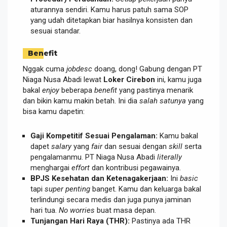
aturannya sendiri. Kamu harus patuh sama SOP
yang udah ditetapkan biar hasilnya konsisten dan
sesuai standar.
Benefit
Nggak cuma
jobdesc
doang, dong! Gabung dengan PT
Niaga Nusa Abadi lewat
Loker Cirebon
ini, kamu juga
bakal
enjoy
beberapa
benefit
yang pastinya menarik
dan bikin kamu makin betah. Ini dia
salah satunya
yang
bisa kamu dapetin:
Gaji Kompetitif Sesuai Pengalaman:
Kamu bakal
dapet
salary
yang
fair
dan sesuai dengan
skill
serta
pengalamanmu. PT Niaga Nusa Abadi
literally
menghargai
effort
dan kontribusi pegawainya.
BPJS Kesehatan dan Ketenagakerjaan:
Ini
basic
tapi
super penting
banget. Kamu dan keluarga bakal
terlindungi secara medis dan juga punya jaminan
hari tua.
No worries
buat masa depan.
Tunjangan Hari Raya (THR):
Pastinya ada THR