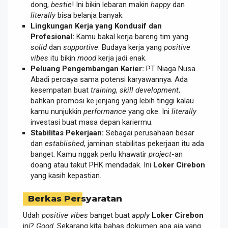
dong,
bestie
! Ini bikin lebaran makin
happy
dan
literally
bisa belanja banyak.
Lingkungan Kerja yang Kondusif dan
Profesional:
Kamu bakal kerja bareng tim yang
solid
dan
supportive
. Budaya kerja yang
positive
vibes
itu bikin
mood
kerja jadi enak.
Peluang Pengembangan Karier:
PT Niaga Nusa
Abadi percaya sama potensi karyawannya. Ada
kesempatan buat
training
,
skill development
,
bahkan promosi ke jenjang yang lebih tinggi kalau
kamu nunjukkin
performance
yang oke. Ini
literally
investasi buat masa depan kariermu.
Stabilitas Pekerjaan:
Sebagai perusahaan besar
dan
established
, jaminan stabilitas pekerjaan itu ada
banget. Kamu nggak perlu khawatir
project
-an
doang atau takut PHK mendadak. Ini
Loker Cirebon
yang kasih kepastian.
Berkas Persyaratan
Udah
positive vibes
banget buat
apply
Loker Cirebon
ini?
Good
. Sekarang kita bahas dokumen apa aja yang