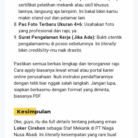
sertifikat pelatihan mekanik atau
skill
khusus
lainnya, langsung aja lampirin. Ini bakal bikin kamu
makin
stand out
dari pelamar lain.
Pas Foto Terbaru Ukuran 4×6:
Usahakan foto
yang profesional dan rapi, ya.
Surat Pengalaman Kerja (Jika Ada):
Bukti otentik
pengalamanmu di posisi sebelumnya. Ini
literally
bikin
credibility
-mu naik drastis.
Pastikan semua berkas lengkap dan terorganisir rapi.
Cara
apply
biasanya lewat email atau portal karier
online
perusahaan. Ikuti instruksi pendaftarannya
dengan teliti biar nggak salah langkah. Jangan lupa,
siapkan berkasmu dengan format yang diminta,
biasanya PDF.
Kesimpulan
Oke,
guys
, itu dia
full details
tentang peluang emas
Loker Cirebon
sebagai Staf Mekanik di PT Niaga
Nusa Abadi. Ini
literally
kesempatan yang
rare
buat