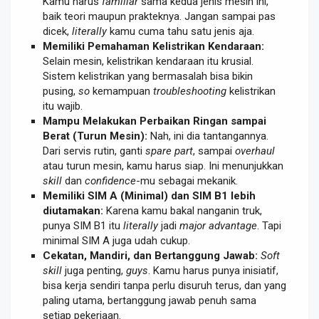
Kamu harus
familiar
sama kedua jenis mesin ini,
baik teori maupun prakteknya. Jangan sampai pas
dicek,
literally
kamu cuma tahu satu jenis aja.
Memiliki Pemahaman Kelistrikan Kendaraan:
Selain mesin, kelistrikan kendaraan itu krusial.
Sistem kelistrikan yang bermasalah bisa bikin
pusing,
so
kemampuan
troubleshooting
kelistrikan
itu wajib.
Mampu Melakukan Perbaikan Ringan sampai
Berat (Turun Mesin):
Nah, ini dia tantangannya.
Dari servis rutin, ganti
spare part
, sampai
overhaul
atau turun mesin, kamu harus siap. Ini menunjukkan
skill
dan
confidence
-mu sebagai mekanik.
Memiliki SIM A (Minimal) dan SIM B1 lebih
diutamakan:
Karena kamu bakal nanganin truk,
punya SIM B1 itu
literally
jadi
major advantage
. Tapi
minimal SIM A juga udah cukup.
Cekatan, Mandiri, dan Bertanggung Jawab:
Soft
skill
juga penting,
guys
. Kamu harus punya inisiatif,
bisa kerja sendiri tanpa perlu disuruh terus, dan yang
paling utama, bertanggung jawab penuh sama
setiap pekerjaan.