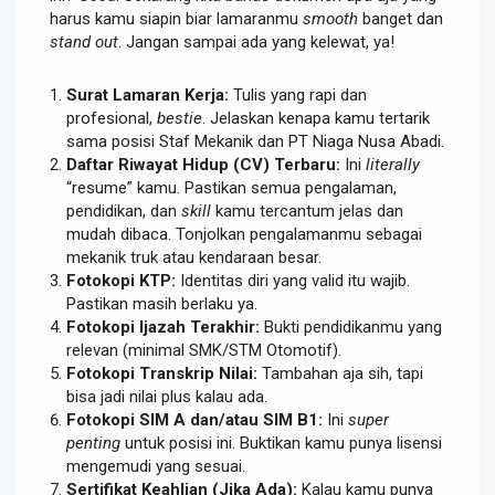
harus kamu siapin biar lamaranmu
smooth
banget dan
stand out
. Jangan sampai ada yang kelewat, ya!
Surat Lamaran Kerja:
Tulis yang rapi dan
profesional,
bestie
. Jelaskan kenapa kamu tertarik
sama posisi Staf Mekanik dan PT Niaga Nusa Abadi.
Daftar Riwayat Hidup (CV) Terbaru:
Ini
literally
“resume” kamu. Pastikan semua pengalaman,
pendidikan, dan
skill
kamu tercantum jelas dan
mudah dibaca. Tonjolkan pengalamanmu sebagai
mekanik truk atau kendaraan besar.
Fotokopi KTP:
Identitas diri yang valid itu wajib.
Pastikan masih berlaku ya.
Fotokopi Ijazah Terakhir:
Bukti pendidikanmu yang
relevan (minimal SMK/STM Otomotif).
Fotokopi Transkrip Nilai:
Tambahan aja sih, tapi
bisa jadi nilai plus kalau ada.
Fotokopi SIM A dan/atau SIM B1:
Ini
super
penting
untuk posisi ini. Buktikan kamu punya lisensi
mengemudi yang sesuai.
Sertifikat Keahlian (Jika Ada):
Kalau kamu punya