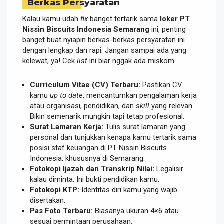
Berkas Persyaratan
Kalau kamu udah
fix
banget tertarik sama
loker PT
Nissin Biscuits Indonesia Semarang
ini, penting
banget buat nyiapin berkas-berkas persyaratan ini
dengan lengkap dan rapi. Jangan sampai ada yang
kelewat, ya! Cek
list
ini biar nggak ada miskom:
Curriculum Vitae (CV) Terbaru:
Pastikan CV
kamu
up to date
, mencantumkan pengalaman kerja
atau organisasi, pendidikan, dan
skill
yang relevan.
Bikin semenarik mungkin tapi tetap profesional.
Surat Lamaran Kerja:
Tulis surat lamaran yang
personal dan tunjukkan kenapa kamu tertarik sama
posisi staf keuangan di PT Nissin Biscuits
Indonesia, khususnya di Semarang.
Fotokopi Ijazah dan Transkrip Nilai:
Legalisir
kalau diminta. Ini bukti pendidikan kamu.
Fotokopi KTP:
Identitas diri kamu yang wajib
disertakan.
Pas Foto Terbaru:
Biasanya ukuran 4×6 atau
sesuai permintaan perusahaan.