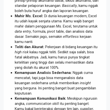
prinsip-prinsip akuntansi dasar, siklus akuntansi, dan
standar pelaporan keuangan.
Basically
, kamu nggak
boleh buta huruf angka dan laporan keuangan.
Mahir Ms. Excel:
Di dunia keuangan modern, Excel
itu udah kayak senjata utama. Kamu wajib banget
mahir dalam penggunaan Ms. Excel, terutama untuk
data entry
, formula, pivot table, dan analisis data
dasar. Semakin jago, semakin
effortless
kerjaan
kamu nanti.
Teliti dan Akurat:
Pekerjaan di bidang keuangan itu
high risk
kalau nggak teliti. Sedikit saja salah, bisa
fatal akibatnya. Jadi, kamu harus punya tingkat
ketelitian yang tinggi dan selalu memastikan data
yang diolah itu akurat 100%.
Kemampuan Analisis Sederhana:
Nggak cuma
mencatat, tapi juga bisa menganalisis data
keuangan sederhana untuk memberikan
insight
yang berguna. Ini penting banget buat pengambilan
keputusan.
Kemampuan Komunikasi Baik:
Meskipun ngurusin
angka,
communication skill
itu penting banget.
Kamu bakal berinteraksi dengan tim lain,
supplier
,