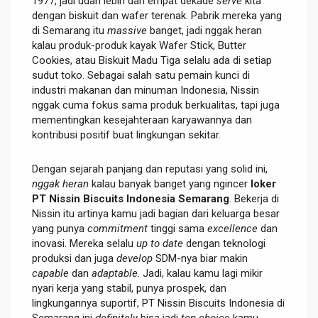
1977, jadi udah lebih dari empat dekade
serve
kita
dengan biskuit dan wafer terenak. Pabrik mereka yang
di Semarang itu
massive
banget, jadi nggak heran
kalau produk-produk kayak Wafer Stick, Butter
Cookies, atau Biskuit Madu Tiga selalu ada di setiap
sudut toko. Sebagai salah satu pemain kunci di
industri makanan dan minuman Indonesia, Nissin
nggak cuma fokus sama produk berkualitas, tapi juga
mementingkan kesejahteraan karyawannya dan
kontribusi positif buat lingkungan sekitar.
Dengan sejarah panjang dan reputasi yang solid ini,
nggak heran
kalau banyak banget yang ngincer
loker
PT Nissin Biscuits Indonesia Semarang
. Bekerja di
Nissin itu artinya kamu jadi bagian dari keluarga besar
yang punya
commitment
tinggi sama
excellence
dan
inovasi. Mereka selalu
up to date
dengan teknologi
produksi dan juga
develop
SDM-nya biar makin
capable
dan
adaptable
. Jadi, kalau kamu lagi mikir
nyari kerja yang stabil, punya prospek, dan
lingkungannya suportif, PT Nissin Biscuits Indonesia di
Semarang ini
definitely
bisa jadi
top choice
kamu.