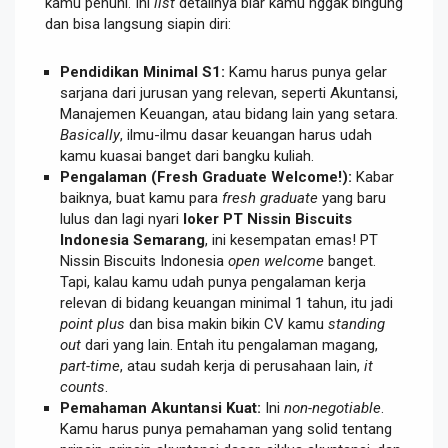
kamu penuhi. Ini
list
detailnya biar kamu nggak bingung
dan bisa langsung siapin diri:
Pendidikan Minimal S1:
Kamu harus punya gelar
sarjana dari jurusan yang relevan, seperti Akuntansi,
Manajemen Keuangan, atau bidang lain yang setara.
Basically
, ilmu-ilmu dasar keuangan harus udah
kamu kuasai banget dari bangku kuliah.
Pengalaman (Fresh Graduate Welcome!):
Kabar
baiknya, buat kamu para
fresh graduate
yang baru
lulus dan lagi nyari
loker PT Nissin Biscuits
Indonesia Semarang
, ini kesempatan emas! PT
Nissin Biscuits Indonesia
open welcome
banget.
Tapi, kalau kamu udah punya pengalaman kerja
relevan di bidang keuangan minimal 1 tahun, itu jadi
point plus
dan bisa makin bikin CV kamu
standing
out
dari yang lain. Entah itu pengalaman magang,
part-time
, atau sudah kerja di perusahaan lain,
it
counts
.
Pemahaman Akuntansi Kuat:
Ini
non-negotiable
.
Kamu harus punya pemahaman yang solid tentang