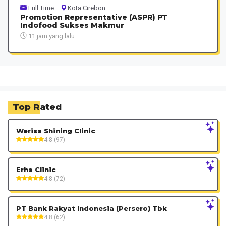
Full Time
Kota Cirebon
Promotion Representative (ASPR) PT
Indofood Sukses Makmur
11 jam yang lalu
Top Rated
Werisa Shining Clinic
4.8 (97)
Erha Clinic
4.8 (72)
PT Bank Rakyat Indonesia (Persero) Tbk
4.8 (62)