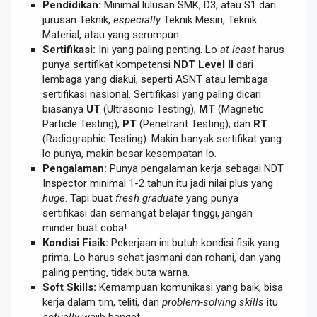
Pendidikan:
Minimal lulusan SMK, D3, atau S1 dari
jurusan Teknik,
especially
Teknik Mesin, Teknik
Material, atau yang serumpun.
Sertifikasi:
Ini yang paling penting. Lo
at least
harus
punya sertifikat kompetensi
NDT Level II
dari
lembaga yang diakui, seperti ASNT atau lembaga
sertifikasi nasional. Sertifikasi yang paling dicari
biasanya
UT
(Ultrasonic Testing),
MT
(Magnetic
Particle Testing),
PT
(Penetrant Testing), dan
RT
(Radiographic Testing). Makin banyak sertifikat yang
lo punya, makin besar kesempatan lo.
Pengalaman:
Punya pengalaman kerja sebagai NDT
Inspector minimal 1-2 tahun itu jadi nilai plus yang
huge
. Tapi buat
fresh graduate
yang punya
sertifikasi dan semangat belajar tinggi, jangan
minder buat coba!
Kondisi Fisik:
Pekerjaan ini butuh kondisi fisik yang
prima. Lo harus sehat jasmani dan rohani, dan yang
paling penting, tidak buta warna.
Soft Skills:
Kemampuan komunikasi yang baik, bisa
kerja dalam tim, teliti, dan
problem-solving skills
itu
actually
wajib banget.