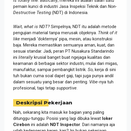
is totally fine
.
Basically
, mereka ini adalah salah satu
pemain kunci di industri Jasa Inspeksi Teknik dan
Non-
Destructive Testing
(NDT) di Indonesia.
Wait, what is NDT?
Simpelnya, NDT itu adalah metode
pengujian material tanpa merusak objeknya.
Think of it
like
menjadi ‘dokternya’ pipa, mesin, atau konstruksi
baja. Mereka memastikan semuanya aman, kuat, dan
sesuai standar. Jadi, peran PT Nusakura Standarindo
ini
literally
krusial banget buat ngejaga kualitas dan
keamanan di berbagai sektor industri, mulai dari migas,
manufaktur, sampai pembangkit listrik.
So
, kerja di sini
tuh bukan cuma soal dapet gaji, tapi juga punya andil
dalam sesuatu yang besar dan penting.
Vibe
-nya tuh
profesional, tapi tetap
supportive
.
Deskripsi Pekerjaan
Nah, sekarang kita masuk ke bagian yang paling
ditunggu-tunggu. Posisi yang lagi dibuka lewat
loker
Cirebon
ini adalah
NDT Inspector
. Dari namanya aja
udah kedengeran keren, kan? Ini bukan pekerjaan