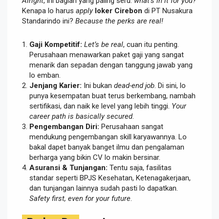
Alright
, ini bagian yang paling seru:
what’s in it for you?
Kenapa lo harus
apply
loker Cirebon
di PT Nusakura
Standarindo ini?
Because the perks are real!
Gaji Kompetitif:
Let’s be real
, cuan itu penting.
Perusahaan menawarkan paket gaji yang sangat
menarik dan sepadan dengan tanggung jawab yang
lo emban.
Jenjang Karier:
Ini bukan
dead-end job
. Di sini, lo
punya kesempatan buat terus berkembang, nambah
sertifikasi, dan naik ke level yang lebih tinggi.
Your
career path is basically secured
.
Pengembangan Diri:
Perusahaan sangat
mendukung pengembangan skill karyawannya. Lo
bakal dapet banyak banget ilmu dan pengalaman
berharga yang bikin CV lo makin bersinar.
Asuransi & Tunjangan:
Tentu saja, fasilitas
standar seperti BPJS Kesehatan, Ketenagakerjaan,
dan tunjangan lainnya sudah pasti lo dapatkan.
Safety first, even for your future
.