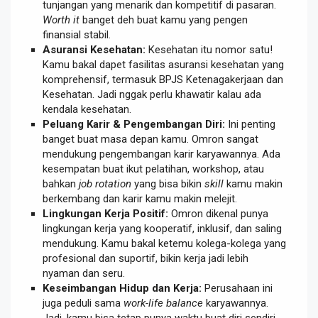
tunjangan yang menarik dan kompetitif di pasaran.
Worth it
banget deh buat kamu yang pengen
finansial stabil.
Asuransi Kesehatan:
Kesehatan itu nomor satu!
Kamu bakal dapet fasilitas asuransi kesehatan yang
komprehensif, termasuk BPJS Ketenagakerjaan dan
Kesehatan. Jadi nggak perlu khawatir kalau ada
kendala kesehatan.
Peluang Karir & Pengembangan Diri:
Ini penting
banget buat masa depan kamu. Omron sangat
mendukung pengembangan karir karyawannya. Ada
kesempatan buat ikut pelatihan, workshop, atau
bahkan
job rotation
yang bisa bikin
skill
kamu makin
berkembang dan karir kamu makin melejit.
Lingkungan Kerja Positif:
Omron dikenal punya
lingkungan kerja yang kooperatif, inklusif, dan saling
mendukung. Kamu bakal ketemu kolega-kolega yang
profesional dan suportif, bikin kerja jadi lebih
nyaman dan seru.
Keseimbangan Hidup dan Kerja:
Perusahaan ini
juga peduli sama
work-life balance
karyawannya.
Jadi, kamu bisa tetap punya waktu buat diri sendiri