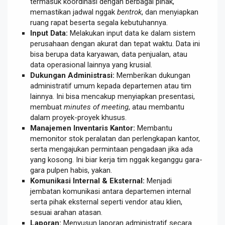
termasuk koordinasi dengan berbagai pihak,
memastikan jadwal nggak
bentrok
, dan menyiapkan
ruang rapat beserta segala kebutuhannya.
Input Data:
Melakukan input data ke dalam sistem
perusahaan dengan akurat dan tepat waktu. Data ini
bisa berupa data karyawan, data penjualan, atau
data operasional lainnya yang krusial.
Dukungan Administrasi:
Memberikan dukungan
administratif umum kepada departemen atau tim
lainnya. Ini bisa mencakup menyiapkan presentasi,
membuat
minutes of meeting
, atau membantu
dalam proyek-proyek khusus.
Manajemen Inventaris Kantor:
Membantu
memonitor stok peralatan dan perlengkapan kantor,
serta mengajukan permintaan pengadaan jika ada
yang kosong. Ini biar kerja tim nggak keganggu gara-
gara pulpen habis, yakan.
Komunikasi Internal & Eksternal:
Menjadi
jembatan komunikasi antara departemen internal
serta pihak eksternal seperti vendor atau klien,
sesuai arahan atasan.
Laporan:
Menyusun laporan administratif secara