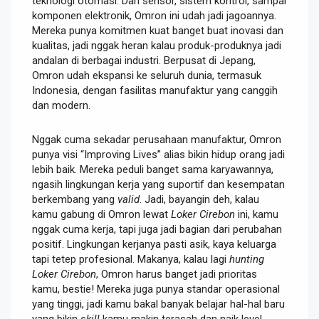
teknologi otomasi. Dari sensor, sistem kontrol, sampai
komponen elektronik, Omron ini udah jadi jagoannya.
Mereka punya komitmen kuat banget buat inovasi dan
kualitas, jadi nggak heran kalau produk-produknya jadi
andalan di berbagai industri. Berpusat di Jepang,
Omron udah ekspansi ke seluruh dunia, termasuk
Indonesia, dengan fasilitas manufaktur yang canggih
dan modern.
Nggak cuma sekadar perusahaan manufaktur, Omron
punya visi “Improving Lives” alias bikin hidup orang jadi
lebih baik. Mereka peduli banget sama karyawannya,
ngasih lingkungan kerja yang suportif dan kesempatan
berkembang yang
valid
. Jadi, bayangin deh, kalau
kamu gabung di Omron lewat
Loker Cirebon
ini, kamu
nggak cuma kerja, tapi juga jadi bagian dari perubahan
positif. Lingkungan kerjanya pasti asik, kaya keluarga
tapi tetep profesional. Makanya, kalau lagi
hunting
Loker Cirebon
, Omron harus banget jadi prioritas
kamu, bestie! Mereka juga punya standar operasional
yang tinggi, jadi kamu bakal banyak belajar hal-hal baru
yang bikin
skill
kamu makin terasah dan naik level.