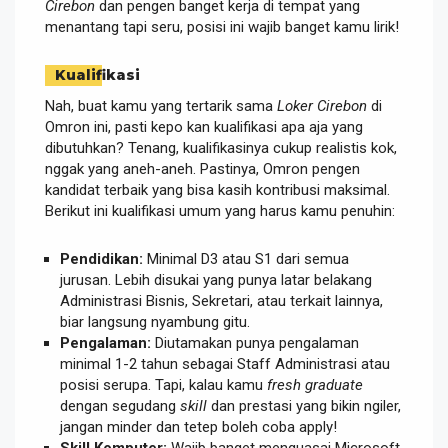
Cirebon
dan pengen banget kerja di tempat yang
menantang tapi seru, posisi ini wajib banget kamu lirik!
Kualifikasi
Nah, buat kamu yang tertarik sama
Loker Cirebon
di
Omron ini, pasti kepo kan kualifikasi apa aja yang
dibutuhkan? Tenang, kualifikasinya cukup realistis kok,
nggak yang aneh-aneh. Pastinya, Omron pengen
kandidat terbaik yang bisa kasih kontribusi maksimal.
Berikut ini kualifikasi umum yang harus kamu penuhin:
Pendidikan:
Minimal D3 atau S1 dari semua
jurusan. Lebih disukai yang punya latar belakang
Administrasi Bisnis, Sekretari, atau terkait lainnya,
biar langsung nyambung gitu.
Pengalaman:
Diutamakan punya pengalaman
minimal 1-2 tahun sebagai Staff Administrasi atau
posisi serupa. Tapi, kalau kamu
fresh graduate
dengan segudang
skill
dan prestasi yang bikin ngiler,
jangan minder dan tetep boleh coba apply!
Skill Komputer:
Wajib banget menguasai Microsoft