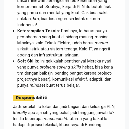
bakal melewati serangkaian tes kesehatan yang
komprehensif. Soalnya, kerja di PLN itu butuh fisik
yang prima dan mental yang kuat. Gak bisa sakit-
sakitan,
bro
, biar bisa ngurusin listrik seluruh
Indonesia!
Keterampilan Teknis:
Pastinya, lo harus punya
pemahaman yang kuat di bidang masing-masing.
Misalnya, kalo Teknik Elektro, udah harus
master
sirkuit listrik atau sistem tenaga. Kalo IT, ya ngerti
coding dan infrastruktur jaringan.
Soft Skills:
Ini gak kalah pentingnya! Mereka nyari
yang punya
problem-solving skills
hebat, bisa kerja
tim dengan baik (ini penting banget karena project-
projectnya besar), komunikasi efektif, adaptif, dan
punya
mindset
buat terus belajar.
Responsibiliti
Jadi, setelah lo lolos dan jadi bagian dari keluarga PLN,
literally
apa aja sih yang bakal jadi tanggung jawab lo?
Ini dia beberapa
responsibiliti
utama yang bakal lo
hadapi di posisi teknikal, khususnya di Bandung: