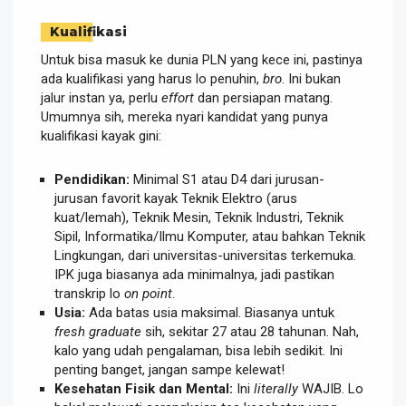
Kualifikasi
Untuk bisa masuk ke dunia PLN yang kece ini, pastinya
ada kualifikasi yang harus lo penuhin,
bro
. Ini bukan
jalur instan ya, perlu
effort
dan persiapan matang.
Umumnya sih, mereka nyari kandidat yang punya
kualifikasi kayak gini:
Pendidikan:
Minimal S1 atau D4 dari jurusan-
jurusan favorit kayak Teknik Elektro (arus
kuat/lemah), Teknik Mesin, Teknik Industri, Teknik
Sipil, Informatika/Ilmu Komputer, atau bahkan Teknik
Lingkungan, dari universitas-universitas terkemuka.
IPK juga biasanya ada minimalnya, jadi pastikan
transkrip lo
on point
.
Usia:
Ada batas usia maksimal. Biasanya untuk
fresh graduate
sih, sekitar 27 atau 28 tahunan. Nah,
kalo yang udah pengalaman, bisa lebih sedikit. Ini
penting banget, jangan sampe kelewat!
Kesehatan Fisik dan Mental:
Ini
literally
WAJIB. Lo