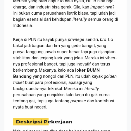
Mereka yang bikin dapur lo bisa nyala, HP lo bisa nge-
charge, dan industri bisa gerak. Gila, kan
impact
-nya?
Ini bukan cuma perusahaan listrik biasa, tapi udah jadi
bagian esensial dari kehidupan
literally
semua orang di
Indonesia.
Kerja di PLN itu kayak punya
privilege
sendiri,
bro
. Lo
bakal jadi bagian dari tim yang gede banget, yang
punya tanggung jawab super besar tapi juga dijanjikan
stabilitas dan jenjang karir yang jelas. Mereka ini vibes-
nya profesional banget, tapi juga inovatif dan terus
berkembang. Makanya, kalo ada
loker BUMN
Bandung
yang nongol dari PLN, itu udah kayak
golden
ticket
buat para profesional, apalagi yang
backgrounds-nya teknikal. Mereka ini
literally
perusahaan yang nunjukkin kalo kerja itu gak cuma
tentang gaji, tapi juga tentang
purpose
dan kontribusi
nyata buat negeri.
Deskripsi Pekerjaan