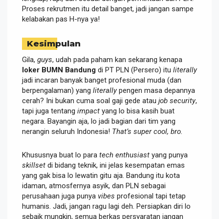
Proses rekrutmen itu detail banget, jadi jangan sampe
kelabakan pas H-nya ya!
Kesimpulan
Gila,
guys
, udah pada paham kan sekarang kenapa
loker BUMN Bandung
di PT PLN (Persero) itu
literally
jadi incaran banyak banget profesional muda (dan
berpengalaman) yang
literally
pengen masa depannya
cerah? Ini bukan cuma soal gaji gede atau
job security
,
tapi juga tentang
impact
yang lo bisa kasih buat
negara. Bayangin aja, lo jadi bagian dari tim yang
nerangin seluruh Indonesia!
That’s super cool, bro.
Khususnya buat lo para
tech enthusiast
yang punya
skillset
di bidang teknik, ini jelas kesempatan emas
yang gak bisa lo lewatin gitu aja. Bandung itu kota
idaman, atmosfernya asyik, dan PLN sebagai
perusahaan juga punya
vibes
profesional tapi tetap
humanis. Jadi, jangan ragu lagi deh. Persiapkan diri lo
sebaik mungkin, semua berkas persyaratan jangan