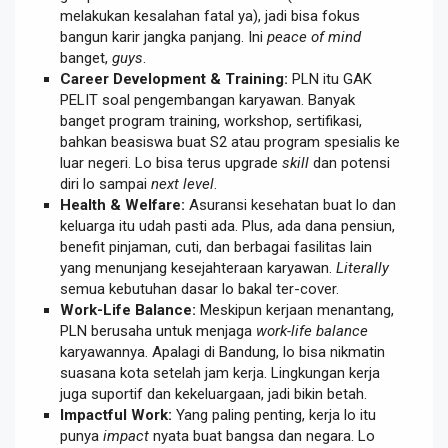
melakukan kesalahan fatal ya), jadi bisa fokus
bangun karir jangka panjang. Ini
peace of mind
banget,
guys
.
Career Development & Training:
PLN itu GAK
PELIT soal pengembangan karyawan. Banyak
banget program training, workshop, sertifikasi,
bahkan beasiswa buat S2 atau program spesialis ke
luar negeri. Lo bisa terus upgrade
skill
dan potensi
diri lo sampai
next level
.
Health & Welfare:
Asuransi kesehatan buat lo dan
keluarga itu udah pasti ada. Plus, ada dana pensiun,
benefit pinjaman, cuti, dan berbagai fasilitas lain
yang menunjang kesejahteraan karyawan.
Literally
semua kebutuhan dasar lo bakal ter-cover.
Work-Life Balance:
Meskipun kerjaan menantang,
PLN berusaha untuk menjaga
work-life balance
karyawannya. Apalagi di Bandung, lo bisa nikmatin
suasana kota setelah jam kerja. Lingkungan kerja
juga suportif dan kekeluargaan, jadi bikin betah.
Impactful Work:
Yang paling penting, kerja lo itu
punya
impact
nyata buat bangsa dan negara. Lo