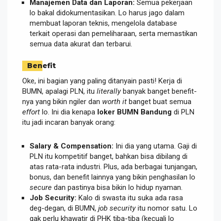
Manajemen Data dan Laporan:
Semua pekerjaan
lo bakal didokumentasikan. Lo harus jago dalam
membuat laporan teknis, mengelola database
terkait operasi dan pemeliharaan, serta memastikan
semua data akurat dan terbarui.
Benefit
Oke, ini bagian yang paling ditanyain pasti! Kerja di
BUMN, apalagi PLN, itu
literally
banyak banget benefit-
nya yang bikin ngiler dan
worth it
banget buat semua
effort
lo. Ini dia kenapa
loker BUMN Bandung
di PLN
itu jadi incaran banyak orang:
Salary & Compensation:
Ini dia yang utama. Gaji di
PLN itu kompetitif banget, bahkan bisa dibilang di
atas rata-rata industri. Plus, ada berbagai tunjangan,
bonus, dan benefit lainnya yang bikin penghasilan lo
secure
dan pastinya bisa bikin lo hidup nyaman.
Job Security:
Kalo di swasta itu suka ada rasa
deg-degan, di BUMN,
job security
itu nomor satu. Lo
gak perlu khawatir di PHK tiba-tiba (kecuali lo