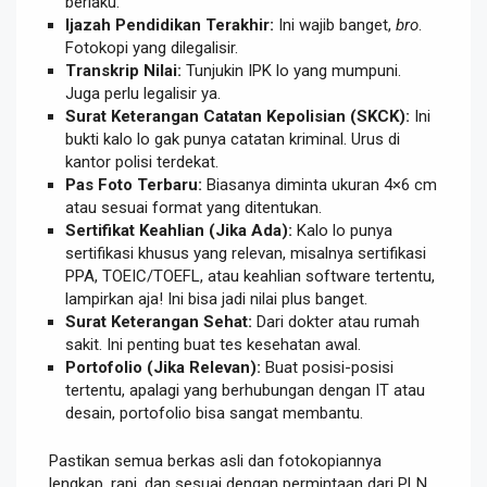
berlaku.
Ijazah Pendidikan Terakhir:
Ini wajib banget,
bro
.
Fotokopi yang dilegalisir.
Transkrip Nilai:
Tunjukin IPK lo yang mumpuni.
Juga perlu legalisir ya.
Surat Keterangan Catatan Kepolisian (SKCK):
Ini
bukti kalo lo gak punya catatan kriminal. Urus di
kantor polisi terdekat.
Pas Foto Terbaru:
Biasanya diminta ukuran 4×6 cm
atau sesuai format yang ditentukan.
Sertifikat Keahlian (Jika Ada):
Kalo lo punya
sertifikasi khusus yang relevan, misalnya sertifikasi
PPA, TOEIC/TOEFL, atau keahlian software tertentu,
lampirkan aja! Ini bisa jadi nilai plus banget.
Surat Keterangan Sehat:
Dari dokter atau rumah
sakit. Ini penting buat tes kesehatan awal.
Portofolio (Jika Relevan):
Buat posisi-posisi
tertentu, apalagi yang berhubungan dengan IT atau
desain, portofolio bisa sangat membantu.
Pastikan semua berkas asli dan fotokopiannya
lengkap, rapi, dan sesuai dengan permintaan dari PLN.