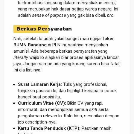
berkontribusi langsung dalam menyediakan energi,
yang merupakan hak dasar setiap warga negara. Ini
adalah
sense of purpose
yang gak bisa dibeli,
bro
.
Berkas Persyaratan
Nah, setelah lo udah yakin banget mau ngejar
loker
BUMN Bandung
di PLN ini, saatnya menyiapkan
amunisi. Ada beberapa berkas persyaratan yang
literally
wajib lo siapkan biar proses aplikasinya lancar
jaya. Jangan sampe ada yang kurang karena bisa fatal!
Ini dia list-nya:
Surat Lamaran Kerja:
Tulis yang profesional,
tunjukkin passion lo, dan highlight kenapa lo cocok
banget buat posisi itu.
Curriculum Vitae (CV):
Bikin CV yang rapi,
informatif, dan menonjolkan semua
skill
serta
pengalaman relevan lo. Kalo bisa, sesuaikan dengan
job description-nya.
Kartu Tanda Penduduk (KTP):
Pastikan masih