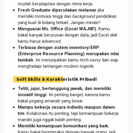
mudah beradaptasi dengan ritme kerja.
Fresh Graduate dipersilakan melamar
jika
memiliki motivasi tinggi dan
background
pendidikan
yang kuat di bidang terkait. Jangan minder!
Menguasai Ms. Office (Excel WAJIB!).
Kamu
bakal banyak berurusan dengan data, jadi Excel skill
kamu harus
advanced
.
Terbiasa dengan sistem inventory/ERP
(Enterprise Resource Planning) merupakan nilai
tambah.
Ini menunjukkan kamu
tech-savvy
dan siap
menghadapi tantangan modern logistik.
Soft Skills & Karakteristik Pribadi
Teliti, jujur, bertanggung jawab, dan memiliki
inisiatif tinggi.
Ini penting banget, karena kamu
bakal pegang amanah yang besar.
Mampu bekerja secara individu maupun dalam
tim.
Kolaborasi itu penting, tapi kemampuan bekerja
mandiri juga nggak kalah penting.
Memiliki kemampuan komunikasi yang baik.
Kamu bakal berinteraksi dengan banyak orang, jadi