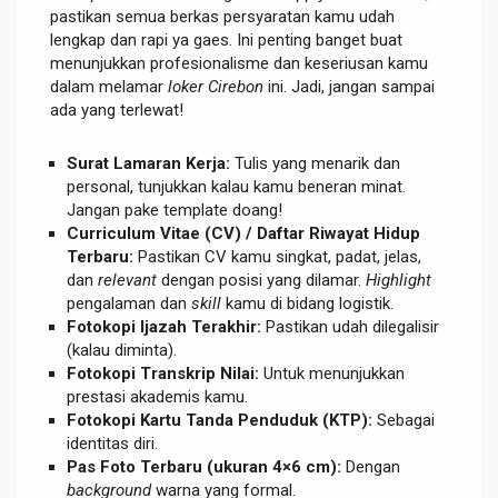
pastikan semua berkas persyaratan kamu udah
lengkap dan rapi ya gaes. Ini penting banget buat
menunjukkan profesionalisme dan keseriusan kamu
dalam melamar
loker Cirebon
ini. Jadi, jangan sampai
ada yang terlewat!
Surat Lamaran Kerja:
Tulis yang menarik dan
personal, tunjukkan kalau kamu beneran minat.
Jangan pake template doang!
Curriculum Vitae (CV) / Daftar Riwayat Hidup
Terbaru:
Pastikan CV kamu singkat, padat, jelas,
dan
relevant
dengan posisi yang dilamar.
Highlight
pengalaman dan
skill
kamu di bidang logistik.
Fotokopi Ijazah Terakhir:
Pastikan udah dilegalisir
(kalau diminta).
Fotokopi Transkrip Nilai:
Untuk menunjukkan
prestasi akademis kamu.
Fotokopi Kartu Tanda Penduduk (KTP):
Sebagai
identitas diri.
Pas Foto Terbaru (ukuran 4×6 cm):
Dengan
background
warna yang formal.