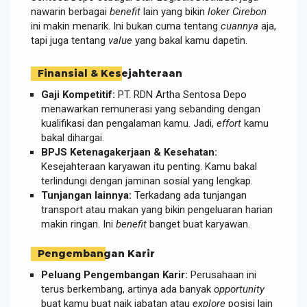
nawarin berbagai
benefit
lain yang bikin
loker Cirebon
ini makin menarik. Ini bukan cuma tentang
cuannya
aja,
tapi juga tentang
value
yang bakal kamu dapetin.
Finansial & Kesejahteraan
Gaji Kompetitif:
PT. RDN Artha Sentosa Depo
menawarkan remunerasi yang sebanding dengan
kualifikasi dan pengalaman kamu. Jadi,
effort
kamu
bakal dihargai.
BPJS Ketenagakerjaan & Kesehatan:
Kesejahteraan karyawan itu penting. Kamu bakal
terlindungi dengan jaminan sosial yang lengkap.
Tunjangan lainnya:
Terkadang ada tunjangan
transport atau makan yang bikin pengeluaran harian
makin ringan. Ini
benefit
banget buat karyawan.
Pengembangan Karir
Peluang Pengembangan Karir:
Perusahaan ini
terus berkembang, artinya ada banyak
opportunity
buat kamu buat naik jabatan atau
explore
posisi lain