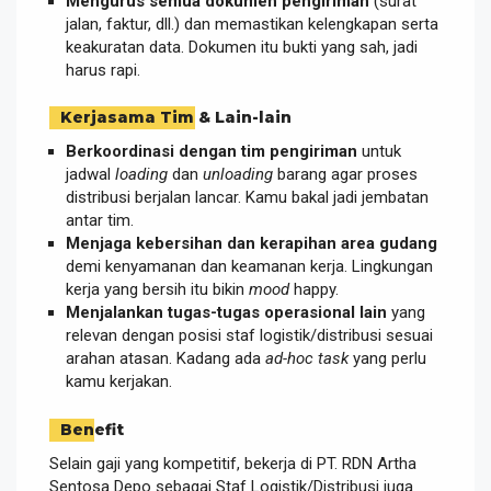
Mengurus semua dokumen pengiriman
(surat
jalan, faktur, dll.) dan memastikan kelengkapan serta
keakuratan data. Dokumen itu bukti yang sah, jadi
harus rapi.
Kerjasama Tim & Lain-lain
Berkoordinasi dengan tim pengiriman
untuk
jadwal
loading
dan
unloading
barang agar proses
distribusi berjalan lancar. Kamu bakal jadi jembatan
antar tim.
Menjaga kebersihan dan kerapihan area gudang
demi kenyamanan dan keamanan kerja. Lingkungan
kerja yang bersih itu bikin
mood
happy.
Menjalankan tugas-tugas operasional lain
yang
relevan dengan posisi staf logistik/distribusi sesuai
arahan atasan. Kadang ada
ad-hoc task
yang perlu
kamu kerjakan.
Benefit
Selain gaji yang kompetitif, bekerja di PT. RDN Artha
Sentosa Depo sebagai Staf Logistik/Distribusi juga