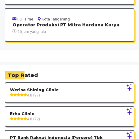
Full Time
Kota Tangerang
Operator Produksi PT Mitra Hardana Karya
15 jam yang lalu
Top Rated
Werisa Shining Clinic
4.8 (97)
Erha Clinic
4.8 (72)
PT Bank Rakyat Indonesia (Persero) Tbk