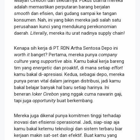
wilayah Cirebon dan sekitarnya. Fokus utama mereka
adalah memastikan perputaran barang berjalan
smooth
dan efisien, dari gudang sampai ke tangan
konsumen. Nah, ini yang bikin mereka jadi salah satu
perusahaan kunci yang mendukung perekonomian
daerah.
Literally
, mereka itu urat nadinya supply chain!
Kenapa sih kerja di PT. RDN Artha Sentosa Depo ini
worth it
banget? Pertama, mereka punya
company
culture
yang
supportive
abis. Kamu bakal kerja bareng
tim yang
energetic
dan proaktif, di mana setiap
effort
kamu bakal di-apresiasi. Kedua, sebagai depo, mereka
punya peran vital dalam jaringan distribusi, jadi kamu
bakal belajar banyak hal baru setiap harinya. Ini
beneran
loker Cirebon
yang nggak cuma nawarin gaji,
tapi juga
opportunity
buat berkembang.
Mereka juga dikenal punya komitmen tinggi terhadap
inovasi dan efisiensi operasional. Jadi, siap-siap aja
kamu bakal ketemu teknologi dan sistem terbaru biar
kerjaan makin sat-set dan efektif. Buat kamu yang