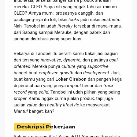
Indonesia, terkenal banget sama produk andalan
mereka: CLEO. Siapa sih yang nggak tahu air minum
CLEO? Airnya murni, prosesnya canggih, dan
packaging-nya itu loh, bikin
looks
jadi makin
aesthetic
.
Nah, Tanobel ini udah
literally
tersebar di mana-mana,
dari Sabang sampai Merauke, dengan pabrik dan
jaringan distribusi yang super luas.
Bekarya di Tanobel itu berarti kamu bakal jadi bagian
dari tim yang
innovative
,
dynamic
, dan pastinya
goal-
oriented
. Mereka punya
culture
yang
supportive
banget buat
employee growth
dan
development
. Jadi,
buat kamu yang cari
Loker Cirebon
dan pengen kerja
di perusahaan yang punya
impact
besar dan
track
record
yang
solid
, Tanobel ini udah pilihan yang paling
proper
. Kamu nggak cuma jualan produk, tapi juga
jualan
value
dan
healthy lifestyle
ke masyarakat.
Mantul
banget, kan?
Deskripsi Pekerjaan
Sebagai seorang Staf Sales di PT Sariguna Primatirta