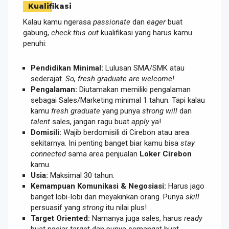
Kualifikasi
Kalau kamu ngerasa
passionate
dan
eager
buat
gabung,
check this out
kualifikasi yang harus kamu
penuhi:
Pendidikan Minimal:
Lulusan SMA/SMK atau
sederajat.
So, fresh graduate are welcome!
Pengalaman:
Diutamakan memiliki pengalaman
sebagai Sales/Marketing minimal 1 tahun. Tapi kalau
kamu
fresh graduate
yang punya
strong will
dan
talent
sales, jangan ragu buat
apply
ya!
Domisili:
Wajib berdomisili di Cirebon atau area
sekitarnya. Ini penting banget biar kamu bisa
stay
connected
sama area penjualan
Loker Cirebon
kamu.
Usia:
Maksimal 30 tahun.
Kemampuan Komunikasi & Negosiasi:
Harus jago
banget lobi-lobi dan meyakinkan orang. Punya
skill
persuasif yang
strong
itu nilai plus!
Target Oriented:
Namanya juga sales, harus
ready
buat ngejar target dan punya semangat buat