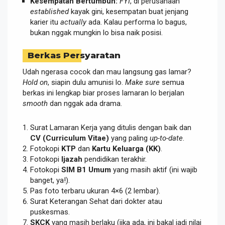
Kesempatan Bertumbuh:
FYI
, di perusahaan
established
kayak gini, kesempatan buat jenjang
karier itu
actually
ada. Kalau performa lo bagus,
bukan nggak mungkin lo bisa naik posisi.
Berkas Persyaratan
Udah ngerasa cocok dan mau langsung gas lamar?
Hold on
, siapin dulu amunisi lo.
Make sure
semua
berkas ini lengkap biar proses lamaran lo berjalan
smooth
dan nggak ada drama.
Surat Lamaran Kerja yang ditulis dengan baik dan
CV (Curriculum Vitae)
yang paling
up-to-date
.
Fotokopi
KTP
dan
Kartu Keluarga (KK)
.
Fotokopi
Ijazah
pendidikan terakhir.
Fotokopi
SIM B1 Umum
yang masih aktif (ini wajib
banget, ya!).
Pas foto terbaru ukuran 4×6 (2 lembar).
Surat Keterangan Sehat dari dokter atau
puskesmas.
SKCK
yang masih berlaku (jika ada, ini bakal jadi nilai