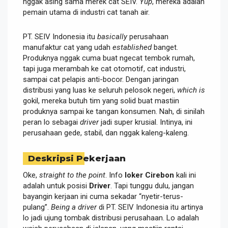
nggak asing sama merek cat SEIV.
Yup
, mereka adalah
pemain utama di industri cat tanah air.
PT. SEIV Indonesia itu
basically
perusahaan
manufaktur cat yang udah
established
banget.
Produknya nggak cuma buat ngecat tembok rumah,
tapi juga merambah ke cat otomotif, cat industri,
sampai cat pelapis anti-bocor. Dengan jaringan
distribusi yang luas ke seluruh pelosok negeri,
which is
gokil, mereka butuh tim yang solid buat mastiin
produknya sampai ke tangan konsumen. Nah, di sinilah
peran lo sebagai
driver
jadi super krusial. Intinya, ini
perusahaan gede, stabil, dan nggak kaleng-kaleng.
Deskripsi Pekerjaan
Oke,
straight to the point
. Info
loker Cirebon
kali ini
adalah untuk posisi
Driver
. Tapi tunggu dulu, jangan
bayangin kerjaan ini cuma sekadar “nyetir-terus-
pulang”.
Being a driver
di PT. SEIV Indonesia itu artinya
lo jadi ujung tombak distribusi perusahaan. Lo adalah