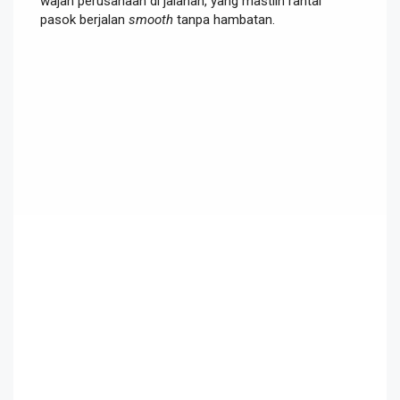
wajah perusahaan di jalanan, yang mastiin rantai
pasok berjalan
smooth
tanpa hambatan.