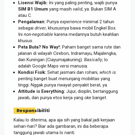
Lisensi Wajib:
Ini yang paling penting, wajib punya
SIM B1 Umum
yang masih
valid
, ya. Bukan SIM A
atau C.
Pengalaman:
Punya
experience
minimal 2 tahun
sebagai
driver
, khususnya bawa mobil Engkel Box.
Ini
non-negotiable
karena medannya butuh keahlian
khusus.
Peta Buta? No Way!:
Paham banget sama rute dan
jalanan di wilayah Cirebon, Indramayu, Majalengka,
dan Kuningan (Ciayumajakuning).
Basically
, lo
adalah Google Maps versi manusia.
Kondisi Fisik:
Sehat jasmani dan rohani,
which is
penting banget buat menunjang mobilitas yang
tinggi. Nggak punya riwayat penyakit berat, ya.
Attitude is Everything:
Jujur, disiplin, bertanggung
jawab, dan punya etos kerja yang
oke
banget.
Responsibiliti
Kalau lo diterima, apa aja sih yang bakal jadi kerjaan
sehari-hari? Biar ada gambaran, ini dia beberapa
tanggung jawab utama lo nanti: