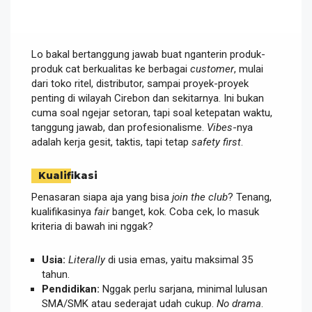
Lo bakal bertanggung jawab buat nganterin produk-
produk cat berkualitas ke berbagai
customer
, mulai
dari toko ritel, distributor, sampai proyek-proyek
penting di wilayah Cirebon dan sekitarnya. Ini bukan
cuma soal ngejar setoran, tapi soal ketepatan waktu,
tanggung jawab, dan profesionalisme.
Vibes
-nya
adalah kerja gesit, taktis, tapi tetap
safety first
.
Kualifikasi
Penasaran siapa aja yang bisa
join the club
? Tenang,
kualifikasinya
fair
banget, kok. Coba cek, lo masuk
kriteria di bawah ini nggak?
Usia:
Literally
di usia emas, yaitu maksimal 35
tahun.
Pendidikan:
Nggak perlu sarjana, minimal lulusan
SMA/SMK atau sederajat udah cukup.
No drama
.