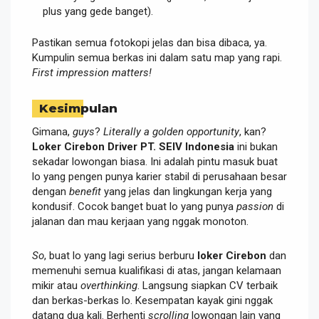
plus yang gede banget).
Pastikan semua fotokopi jelas dan bisa dibaca, ya.
Kumpulin semua berkas ini dalam satu map yang rapi.
First impression matters!
Kesimpulan
Gimana,
guys
?
Literally a golden opportunity
, kan?
Loker Cirebon Driver PT. SEIV Indonesia
ini bukan
sekadar lowongan biasa. Ini adalah pintu masuk buat
lo yang pengen punya karier stabil di perusahaan besar
dengan
benefit
yang jelas dan lingkungan kerja yang
kondusif. Cocok banget buat lo yang punya
passion
di
jalanan dan mau kerjaan yang nggak monoton.
So
, buat lo yang lagi serius berburu
loker Cirebon
dan
memenuhi semua kualifikasi di atas, jangan kelamaan
mikir atau
overthinking
. Langsung siapkan CV terbaik
dan berkas-berkas lo. Kesempatan kayak gini nggak
datang dua kali. Berhenti
scrolling
lowongan lain yang