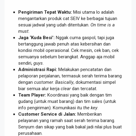
Pengiriman Tepat Waktu:
Misi utama lo adalah
mengantarkan produk cat SEIV ke berbagai tujuan
sesuai jadwal yang udah ditentukan.
On time is a
must
.
Jaga ‘Kuda Besi’:
Nggak cuma gaspol, tapi juga
bertanggung jawab penuh atas kebersihan dan
kondisi mobil operasional. Cek mesin, cek ban, cek
semuanya sebelum berangkat. Anggap aja mobil
sendiri,
guys
.
Administrasi Rapi:
Melakukan pencatatan dan
pelaporan perjalanan, termasuk serah terima barang
dengan
customer
.
Basically
, dokumentasi simpel
biar semua alur kerja
clear
dan tercatat.
Team Player:
Koordinasi yang baik dengan tim
gudang (untuk muat barang) dan tim sales (untuk
info pengiriman). Komunikasi itu
the key
.
Customer Service di Jalan:
Memberikan
pelayanan yang ramah saat serah terima barang.
Senyum dan sikap yang baik bakal jadi nilai plus buat
perusahaan.