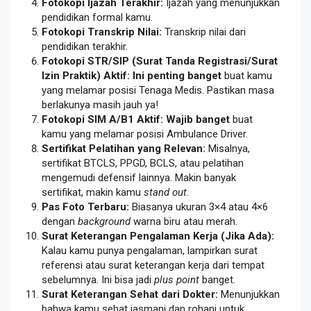
Fotokopi Ijazah Terakhir:
Ijazah yang menunjukkan
pendidikan formal kamu.
Fotokopi Transkrip Nilai:
Transkrip nilai dari
pendidikan terakhir.
Fotokopi STR/SIP (Surat Tanda Registrasi/Surat
Izin Praktik) Aktif:
Ini penting banget
buat kamu
yang melamar posisi Tenaga Medis. Pastikan masa
berlakunya masih jauh ya!
Fotokopi SIM A/B1 Aktif:
Wajib banget
buat
kamu yang melamar posisi Ambulance Driver.
Sertifikat Pelatihan yang Relevan:
Misalnya,
sertifikat BTCLS, PPGD, BCLS, atau pelatihan
mengemudi defensif lainnya. Makin banyak
sertifikat, makin kamu
stand out
.
Pas Foto Terbaru:
Biasanya ukuran 3×4 atau 4×6
dengan
background
warna biru atau merah.
Surat Keterangan Pengalaman Kerja (Jika Ada):
Kalau kamu punya pengalaman, lampirkan surat
referensi atau surat keterangan kerja dari tempat
sebelumnya. Ini bisa jadi
plus point
banget.
Surat Keterangan Sehat dari Dokter:
Menunjukkan
bahwa kamu sehat jasmani dan rohani untuk