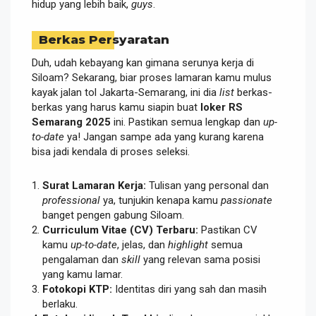
hidup yang lebih baik,
guys
.
Berkas Persyaratan
Duh, udah kebayang kan gimana serunya kerja di
Siloam? Sekarang, biar proses lamaran kamu mulus
kayak jalan tol Jakarta-Semarang, ini dia
list
berkas-
berkas yang harus kamu siapin buat
loker RS
Semarang 2025
ini. Pastikan semua lengkap dan
up-
to-date
ya! Jangan sampe ada yang kurang karena
bisa jadi kendala di proses seleksi.
Surat Lamaran Kerja:
Tulisan yang personal dan
professional
ya, tunjukin kenapa kamu
passionate
banget pengen gabung Siloam.
Curriculum Vitae (CV) Terbaru:
Pastikan CV
kamu
up-to-date
, jelas, dan
highlight
semua
pengalaman dan
skill
yang relevan sama posisi
yang kamu lamar.
Fotokopi KTP:
Identitas diri yang sah dan masih
berlaku.