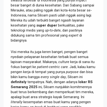
swasta terbesar di Indonesia yang punya
impact
besar banget di dunia kesehatan. Dari Sabang sampai
Merauke, atau paling nggak dari kota-kota besar se-
Indonesia, nama Siloam pasti udah nggak asing lagi.
Mereka itu udah terbukti banget ngasih layanan
kesehatan yang
super duper
berkualitas, pake
teknologi medis yang
up-to-date
, dan pastinya
didukung sama tim profesional yang
expert
di
bidangnya.
Visi mereka itu juga keren banget, pengen banget
nyediain pelayanan kesehatan terbaik buat semua
lapisan masyarakat. Makanya,
culture
kerja di sana itu
fokus banget ke
patient-centric care
. Jadi, kalau kamu
pengen kerja di tempat yang punya
purpose
dan bisa
bikin kamu bangga
every single day
, Siloam ini
definitely
tempatnya. Nah, dengan adanya
loker RS
Semarang 2025
ini, Siloam nunjukkin komitmennya
buat terus berkembang dan memperkuat tim mereka,
apalagi buat area strategis kayak Semarang. Ini
literally
kesempatan emas buat kamu yang pengen
karier kamu
on track
di Institusi yang
credible
.