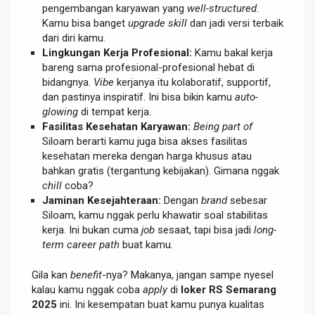
pengembangan karyawan yang
well-structured
.
Kamu bisa banget
upgrade skill
dan jadi versi terbaik
dari diri kamu.
Lingkungan Kerja Profesional:
Kamu bakal kerja
bareng sama profesional-profesional hebat di
bidangnya.
Vibe
kerjanya itu kolaboratif, supportif,
dan pastinya inspiratif. Ini bisa bikin kamu
auto-
glowing
di tempat kerja.
Fasilitas Kesehatan Karyawan:
Being part of
Siloam berarti kamu juga bisa akses fasilitas
kesehatan mereka dengan harga khusus atau
bahkan gratis (tergantung kebijakan). Gimana nggak
chill
coba?
Jaminan Kesejahteraan:
Dengan
brand
sebesar
Siloam, kamu nggak perlu khawatir soal stabilitas
kerja. Ini bukan cuma
job
sesaat, tapi bisa jadi
long-
term career path
buat kamu.
Gila kan
benefit
-nya? Makanya, jangan sampe nyesel
kalau kamu nggak coba
apply
di
loker RS Semarang
2025
ini. Ini kesempatan buat kamu punya kualitas