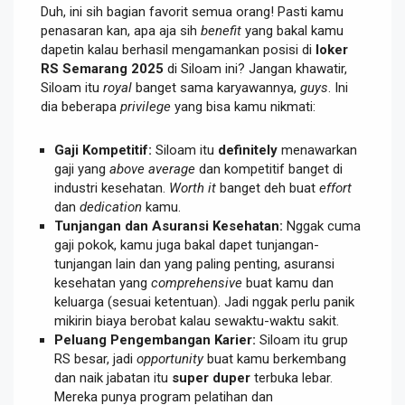
Duh, ini sih bagian favorit semua orang! Pasti kamu
penasaran kan, apa aja sih
benefit
yang bakal kamu
dapetin kalau berhasil mengamankan posisi di
loker
RS Semarang 2025
di Siloam ini? Jangan khawatir,
Siloam itu
royal
banget sama karyawannya,
guys
. Ini
dia beberapa
privilege
yang bisa kamu nikmati:
Gaji Kompetitif:
Siloam itu
definitely
menawarkan
gaji yang
above average
dan kompetitif banget di
industri kesehatan.
Worth it
banget deh buat
effort
dan
dedication
kamu.
Tunjangan dan Asuransi Kesehatan:
Nggak cuma
gaji pokok, kamu juga bakal dapet tunjangan-
tunjangan lain dan yang paling penting, asuransi
kesehatan yang
comprehensive
buat kamu dan
keluarga (sesuai ketentuan). Jadi nggak perlu panik
mikirin biaya berobat kalau sewaktu-waktu sakit.
Peluang Pengembangan Karier:
Siloam itu grup
RS besar, jadi
opportunity
buat kamu berkembang
dan naik jabatan itu
super duper
terbuka lebar.
Mereka punya program pelatihan dan