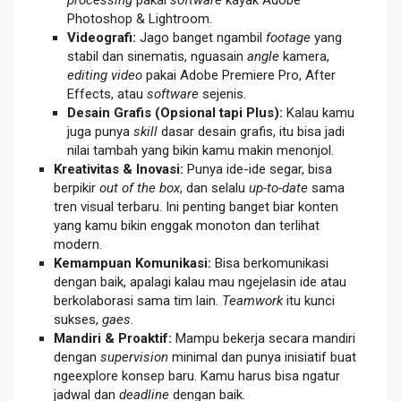
Photoshop & Lightroom.
Videografi:
Jago banget ngambil
footage
yang
stabil dan sinematis, nguasain
angle
kamera,
editing video
pakai Adobe Premiere Pro, After
Effects, atau
software
sejenis.
Desain Grafis (Opsional tapi Plus):
Kalau kamu
juga punya
skill
dasar desain grafis, itu bisa jadi
nilai tambah yang bikin kamu makin menonjol.
Kreativitas & Inovasi:
Punya ide-ide segar, bisa
berpikir
out of the box
, dan selalu
up-to-date
sama
tren visual terbaru. Ini penting banget biar konten
yang kamu bikin enggak monoton dan terlihat
modern.
Kemampuan Komunikasi:
Bisa berkomunikasi
dengan baik, apalagi kalau mau ngejelasin ide atau
berkolaborasi sama tim lain.
Teamwork
itu kunci
sukses,
gaes
.
Mandiri & Proaktif:
Mampu bekerja secara mandiri
dengan
supervision
minimal dan punya inisiatif buat
ngeexplore konsep baru. Kamu harus bisa ngatur
jadwal dan
deadline
dengan baik.