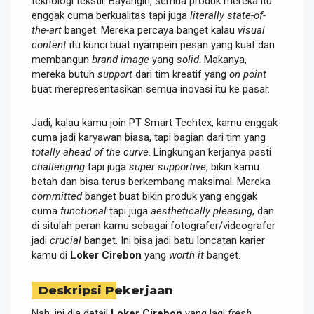
teknologi tekstil. Bayangin, semua produk mereka itu
enggak cuma berkualitas tapi juga
literally
state-of-
the-art
banget. Mereka percaya banget kalau
visual
content
itu kunci buat nyampein pesan yang kuat dan
membangun
brand image
yang
solid
. Makanya,
mereka butuh
support
dari tim kreatif yang
on point
buat merepresentasikan semua inovasi itu ke pasar.
Jadi, kalau kamu join PT Smart Techtex, kamu enggak
cuma jadi karyawan biasa, tapi bagian dari tim yang
totally
ahead of the curve
. Lingkungan kerjanya pasti
challenging
tapi juga
super supportive
, bikin kamu
betah dan bisa terus berkembang maksimal. Mereka
committed
banget buat bikin produk yang enggak
cuma
functional
tapi juga
aesthetically pleasing
, dan
di situlah peran kamu sebagai fotografer/videografer
jadi
crucial
banget. Ini bisa jadi batu loncatan karier
kamu di
Loker Cirebon
yang
worth it
banget.
Deskripsi Pekerjaan
Nah, ini dia detail
Loker Cirebon
yang lagi
fresh