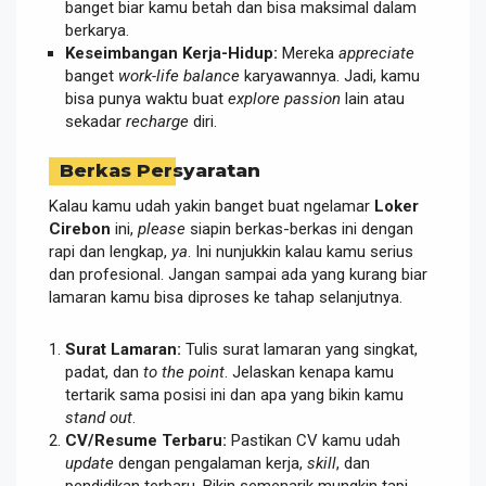
banget biar kamu betah dan bisa maksimal dalam
berkarya.
Keseimbangan Kerja-Hidup:
Mereka
appreciate
banget
work-life balance
karyawannya. Jadi, kamu
bisa punya waktu buat
explore passion
lain atau
sekadar
recharge
diri.
Berkas Persyaratan
Kalau kamu udah yakin banget buat ngelamar
Loker
Cirebon
ini,
please
siapin berkas-berkas ini dengan
rapi dan lengkap,
ya
. Ini nunjukkin kalau kamu serius
dan profesional. Jangan sampai ada yang kurang biar
lamaran kamu bisa diproses ke tahap selanjutnya.
Surat Lamaran:
Tulis surat lamaran yang singkat,
padat, dan
to the point
. Jelaskan kenapa kamu
tertarik sama posisi ini dan apa yang bikin kamu
stand out
.
CV/Resume Terbaru:
Pastikan CV kamu udah
update
dengan pengalaman kerja,
skill
, dan