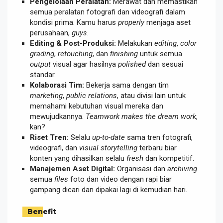
Pengelolaan Peralatan:
Merawat dan memastikan
semua peralatan fotografi dan videografi dalam
kondisi prima. Kamu harus
properly
menjaga aset
perusahaan,
guys
.
Editing & Post-Produksi:
Melakukan
editing
,
color
grading
,
retouching
, dan
finishing
untuk semua
output
visual agar hasilnya
polished
dan sesuai
standar.
Kolaborasi Tim:
Bekerja sama dengan tim
marketing
,
public relations
, atau divisi lain untuk
memahami kebutuhan visual mereka dan
mewujudkannya.
Teamwork makes the dream work
,
kan?
Riset Tren:
Selalu
up-to-date
sama tren fotografi,
videografi, dan
visual storytelling
terbaru biar
konten yang dihasilkan selalu
fresh
dan kompetitif.
Manajemen Aset Digital:
Organisasi dan
archiving
semua
files
foto dan video dengan rapi biar
gampang dicari dan dipakai lagi di kemudian hari.
Benefit