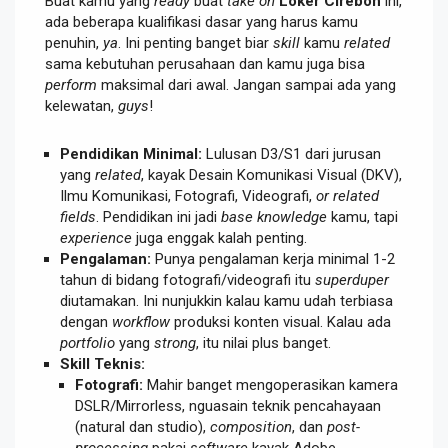
Buat kamu yang
ready
buat
take on
Loker Cirebon
ini,
ada beberapa kualifikasi dasar yang harus kamu
penuhin,
ya
. Ini penting banget biar
skill
kamu
related
sama kebutuhan perusahaan dan kamu juga bisa
perform
maksimal dari awal. Jangan sampai ada yang
kelewatan,
guys
!
Pendidikan Minimal:
Lulusan D3/S1 dari jurusan
yang
related
, kayak Desain Komunikasi Visual (DKV),
Ilmu Komunikasi, Fotografi, Videografi,
or related
fields
. Pendidikan ini jadi
base
knowledge
kamu, tapi
experience
juga enggak kalah penting.
Pengalaman:
Punya pengalaman kerja minimal 1-2
tahun di bidang fotografi/videografi itu
superduper
diutamakan. Ini nunjukkin kalau kamu udah terbiasa
dengan
workflow
produksi konten visual. Kalau ada
portfolio
yang
strong
, itu nilai plus banget.
Skill Teknis:
Fotografi:
Mahir banget mengoperasikan kamera
DSLR/Mirrorless, nguasain teknik pencahayaan
(natural dan studio),
composition
, dan
post-
processing
pakai
software
kayak Adobe