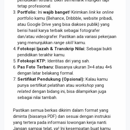
pendidikan terbaru. Bikin semenarik mungkin tapi
tetap profesional.
Portfolio:
Ini
wajib banget
! Kirimkan
link
ke
online
portfolio
kamu (Behance, Dribbble, website pribadi,
atau Google Drive yang bisa diakses publik) yang
berisi hasil karya terbaik sebagai fotografer
dan/atau videografer. Pastikan ada variasi pekerjaan
yang menunjukkan
range
skill
kamu.
Fotokopi Ijazah & Transkrip Nilai:
Sebagai bukti
pendidikan terakhir kamu.
Fotokopi KTP:
Identitas diri yang sah.
Pas Foto Terbaru:
Biasanya ukuran 3×4 atau 4×6
dengan latar belakang formal.
Sertifikat Pendukung (Opsional):
Kalau kamu
punya sertifikat pelatihan atau
workshop
yang
related
dengan bidang ini, bisa dilampirkan juga
sebagai nilai tambah.
Pastikan semua berkas dikirim dalam format yang
diminta (biasanya PDF) dan sesuai dengan instruksi
yang tertera pada informasi lowongan kerja nanti.
Jangan sampai telat,
ya
! Ini kesempatan buat kamu