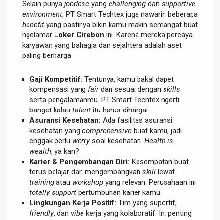
Selain punya
jobdesc
yang
challenging
dan
supportive
environment
, PT Smart Techtex juga nawarin beberapa
benefit
yang pastinya bikin kamu makin semangat buat
ngelamar
Loker Cirebon
ini. Karena mereka percaya,
karyawan yang bahagia dan sejahtera adalah aset
paling berharga.
Gaji Kompetitif:
Tentunya, kamu bakal dapet
kompensasi yang
fair
dan sesuai dengan
skills
serta pengalamanmu. PT Smart Techtex ngerti
banget kalau
talent
itu harus dihargai.
Asuransi Kesehatan:
Ada fasilitas asuransi
kesehatan yang
comprehensive
buat kamu, jadi
enggak perlu
worry
soal kesehatan.
Health is
wealth
, ya kan?
Karier & Pengembangan Diri:
Kesempatan buat
terus belajar dan mengembangkan
skill
lewat
training
atau
workshop
yang relevan. Perusahaan ini
totally
support
pertumbuhan karier kamu.
Lingkungan Kerja Positif:
Tim yang suportif,
friendly
, dan
vibe
kerja yang kolaboratif. Ini penting