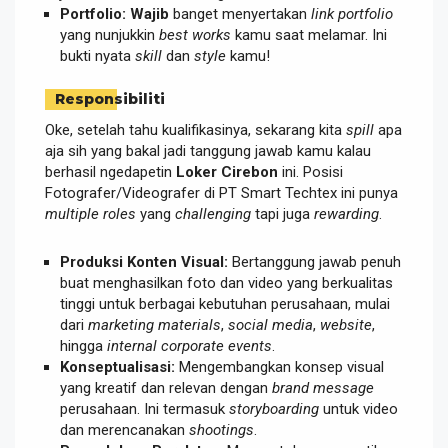
Portfolio:
Wajib
banget menyertakan
link portfolio
yang nunjukkin
best works
kamu saat melamar. Ini
bukti nyata
skill
dan
style
kamu!
Responsibiliti
Oke, setelah tahu kualifikasinya, sekarang kita
spill
apa
aja sih yang bakal jadi tanggung jawab kamu kalau
berhasil ngedapetin
Loker Cirebon
ini. Posisi
Fotografer/Videografer di PT Smart Techtex ini punya
multiple roles
yang
challenging
tapi juga
rewarding
.
Produksi Konten Visual:
Bertanggung jawab penuh
buat menghasilkan foto dan video yang berkualitas
tinggi untuk berbagai kebutuhan perusahaan, mulai
dari
marketing materials
,
social media
,
website
,
hingga
internal corporate events
.
Konseptualisasi:
Mengembangkan konsep visual
yang kreatif dan relevan dengan
brand message
perusahaan. Ini termasuk
storyboarding
untuk video
dan merencanakan
shootings
.