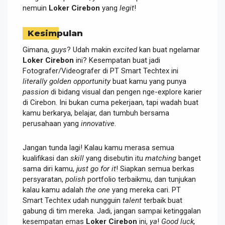
nemuin
Loker Cirebon
yang
legit
!
Kesimpulan
Gimana,
guys
? Udah makin
excited
kan buat ngelamar
Loker Cirebon
ini? Kesempatan buat jadi
Fotografer/Videografer di PT Smart Techtex ini
literally
golden opportunity
buat kamu yang punya
passion
di bidang visual dan pengen nge-explore karier
di Cirebon. Ini bukan cuma pekerjaan, tapi wadah buat
kamu berkarya, belajar, dan tumbuh bersama
perusahaan yang
innovative
.
Jangan tunda lagi! Kalau kamu merasa semua
kualifikasi dan
skill
yang disebutin itu
matching
banget
sama diri kamu,
just go for it
! Siapkan semua berkas
persyaratan,
polish
portfolio terbaikmu, dan tunjukan
kalau kamu adalah
the one
yang mereka cari. PT
Smart Techtex udah nungguin
talent
terbaik buat
gabung di tim mereka. Jadi, jangan sampai ketinggalan
kesempatan emas
Loker Cirebon
ini,
ya
!
Good luck,