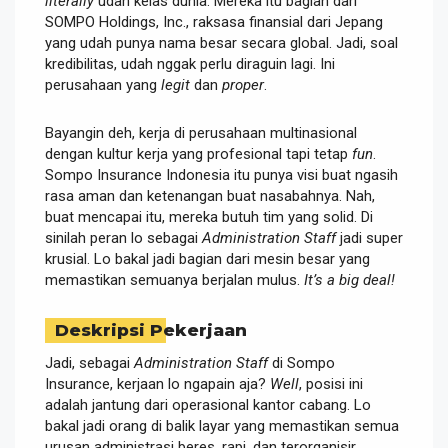
literally
udah kelas dunia. Mereka itu bagian dari
SOMPO Holdings, Inc., raksasa finansial dari Jepang
yang udah punya nama besar secara global. Jadi, soal
kredibilitas, udah nggak perlu diraguin lagi. Ini
perusahaan yang
legit
dan
proper
.
Bayangin deh, kerja di perusahaan multinasional
dengan kultur kerja yang profesional tapi tetap
fun
.
Sompo Insurance Indonesia itu punya visi buat ngasih
rasa aman dan ketenangan buat nasabahnya. Nah,
buat mencapai itu, mereka butuh tim yang solid. Di
sinilah peran lo sebagai
Administration Staff
jadi super
krusial. Lo bakal jadi bagian dari mesin besar yang
memastikan semuanya berjalan mulus.
It’s a big deal!
Deskripsi Pekerjaan
Jadi, sebagai
Administration Staff
di Sompo
Insurance, kerjaan lo ngapain aja?
Well
, posisi ini
adalah jantung dari operasional kantor cabang. Lo
bakal jadi orang di balik layar yang memastikan semua
urusan administrasi beres, rapi, dan terorganisir