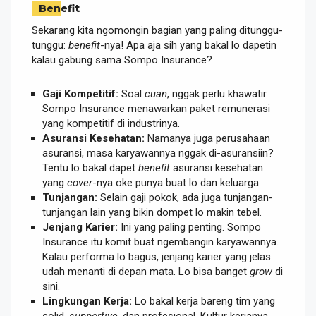
Benefit
Sekarang kita ngomongin bagian yang paling ditunggu-
tunggu:
benefit
-nya! Apa aja sih yang bakal lo dapetin
kalau gabung sama Sompo Insurance?
Gaji Kompetitif:
Soal
cuan
, nggak perlu khawatir.
Sompo Insurance menawarkan paket remunerasi
yang kompetitif di industrinya.
Asuransi Kesehatan:
Namanya juga perusahaan
asuransi, masa karyawannya nggak di-asuransiin?
Tentu lo bakal dapet
benefit
asuransi kesehatan
yang
cover
-nya oke punya buat lo dan keluarga.
Tunjangan:
Selain gaji pokok, ada juga tunjangan-
tunjangan lain yang bikin dompet lo makin tebel.
Jenjang Karier:
Ini yang paling penting. Sompo
Insurance itu komit buat ngembangin karyawannya.
Kalau performa lo bagus, jenjang karier yang jelas
udah menanti di depan mata. Lo bisa banget
grow
di
sini.
Lingkungan Kerja:
Lo bakal kerja bareng tim yang
solid,
supportive
, dan profesional. Kultur kerjanya