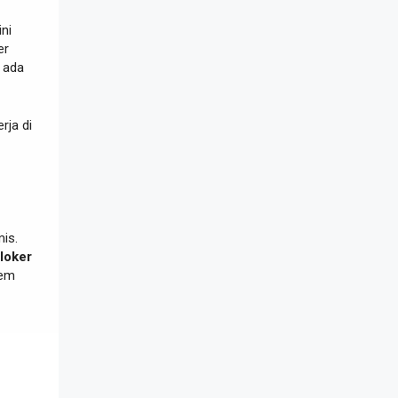
ini
er
ada
rja di
is.
loker
tem