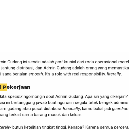
min Gudang ini sendiri adalah
part
krusial dari roda operasional mere
 jantung distribusi, dan Admin Gudang adalah orang yang memastik
di sana berjalan
smooth
. It’s a role with real responsibility,
literally
.
i Pekerjaan
kita
specifik
ngomongin soal Admin Gudang. Apa sih yang dikerjain?
isi ini bertanggung jawab buat ngurusin segala tetek bengek adminis
lam gudang atau pusat distribusi.
Basically
, kamu bakal jadi
guardian
ang terkait sama barang masuk dan keluar.
iterally
butuh ketelitian tingkat tinggi. Kenapa? Karena semua
pergera