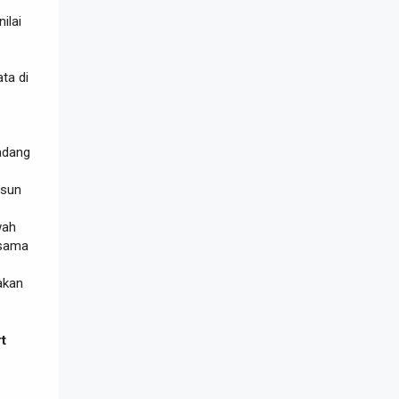
ilai
ta di
adang
usun
wah
 sama
jakan
t