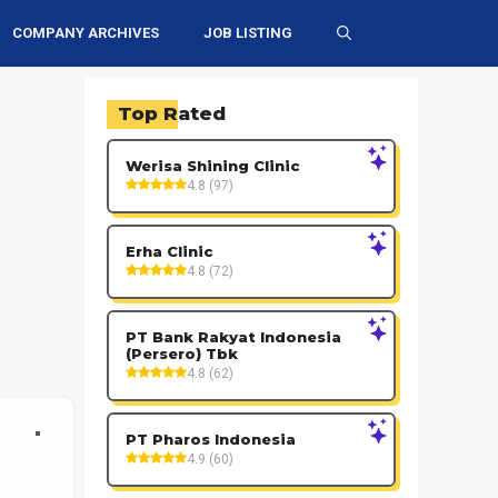
COMPANY ARCHIVES
JOB LISTING
Top Rated
Werisa Shining Clinic
4.8 (97)
Erha Clinic
4.8 (72)
PT Bank Rakyat Indonesia
(Persero) Tbk
4.8 (62)
PT Pharos Indonesia
4.9 (60)