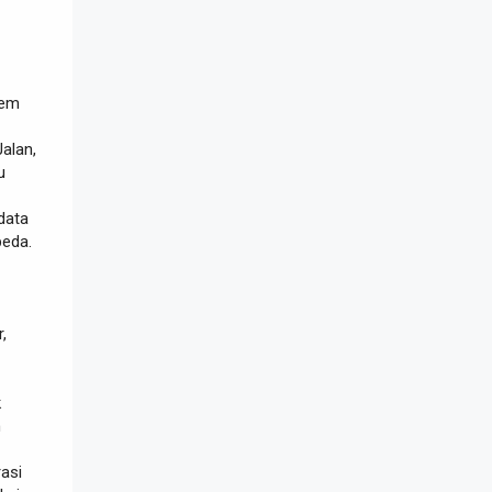
tem
alan,
u
data
beda.
,
k
n
asi