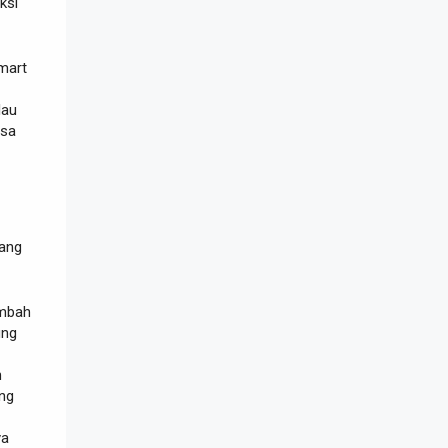
ksi
mart
lau
isa
ang
ambah
ung
n
ng
ya