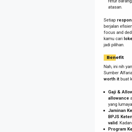
retur barang
atasan.
Setiap
respons
berjalan efisi
focus and ded
kamu cari
lok
jadi pilihan.
Benefit
Nah, ini nih y
Sumber Alfari
worth it
buat 
Gaji & Allo
allowance
a
yang lumaya
Jaminan Ke
BPJS Keten
valid
. Kadan
Program Ke