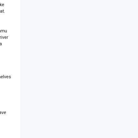
 ke
at.
kamu
river
a
helves
ave