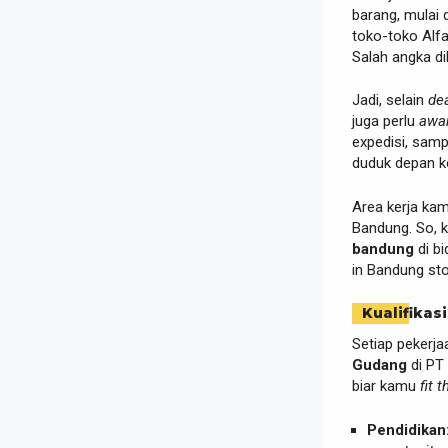
barang, mulai d
toko-toko Alfa
Salah angka di
Jadi, selain
de
juga perlu
awa
expedisi, samp
duduk depan k
Area kerja kam
Bandung. So,
bandung
di bi
in Bandung st
Kualifikasi
Setiap pekerja
Gudang
di PT 
biar kamu
fit t
Pendidikan