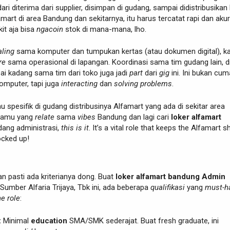
ari diterima dari supplier, disimpan di gudang, sampai didistribusikan
mart di area Bandung dan sekitarnya, itu harus tercatat rapi dan akur
kit aja bisa
ngacoin
stok di mana-mana, lho.
aling
sama komputer dan tumpukan kertas (atau dokumen digital), 
re
sama operasional di lapangan. Koordinasi sama tim gudang lain, d
ai kadang sama tim dari toko juga jadi
part
dari
gig
ini. Ini bukan cum
omputer, tapi juga
interacting
dan
solving problems
.
u spesifik di gudang distribusinya Alfamart yang ada di sekitar area
 kamu yang
relate
sama
vibes
Bandung dan lagi cari
loker alfamart
dang administrasi,
this is it
. It’s a vital role that keeps the Alfamart s
ocked up!
an pasti ada kriterianya dong. Buat
loker alfamart bandung Admin
Sumber Alfaria Trijaya, Tbk ini, ada beberapa
qualifikasi
yang
must-h
he role
:
:
Minimal
education
SMA/SMK sederajat. Buat fresh graduate, ini