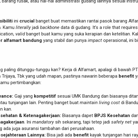
, barang rusak, atau hal-hal administrasi gudang lainnya sesuai instru
ibiliti
ini
crucial
banget buat memastikan rantai pasok barang Alfa
en. Kamu
literally
jadi
backbone
data di gudang. It’s a role that requires
ication,
valid
banget buat kamu yang suka kerapian dan ketelitian. Ka
er alfamart bandung
yang stabil dan punya
impact
operasional, ini b
ang paling ditunggu-tunggu kan? Kerja di Alfamart, apalagi di bawah PT
a Trijaya, Tbk yang udah mapan, pastinya nawarin beberapa
benefit
y
kamu pertimbangkan:
wance:
Gaji yang
kompetitif
sesuai UMK Bandung dan biasanya dit
tau tunjangan lain. Penting banget buat
maintain
living cost
di Band
n kan.
sehatan & Ketenagakerjaan:
Biasanya dapet
BPJS Kesehatan
da
agakerjaan
. Ini
mandatory
sih sekarang, tapi tetep jadi
safety net
ya
g ada juga asuransi tambahan dari perusahaan.
sejahteraan Lainnya:
Bisa jadi ada
benefit
kayak tunjangan hari ra