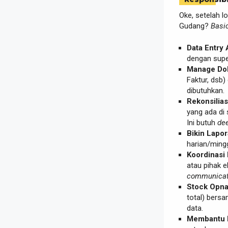
Oke, setelah lo
Gudang?
Basic
Data Entry 
dengan super
Manage Do
Faktur, dsb)
dibutuhkan.
Rekonsilias
yang ada di 
Ini butuh
dee
Bikin Lapor
harian/ming
Koordinasi 
atau pihak e
communicat
Stock Opn
total) bersa
data.
Membantu P