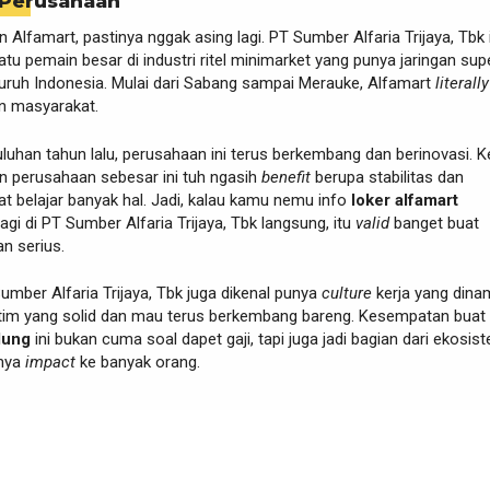
 Perusahaan
 Alfamart, pastinya nggak asing lagi. PT Sumber Alfaria Trijaya, Tbk 
atu pemain besar di industri ritel minimarket yang punya jaringan sup
luruh Indonesia. Mulai dari Sabang sampai Merauke, Alfamart
literally
in masyarakat.
puluhan tahun lalu, perusahaan ini terus berkembang dan berinovasi. Ke
 perusahaan sebesar ini tuh ngasih
benefit
berupa stabilitas dan
t belajar banyak hal. Jadi, kalau kamu nemu info
loker alfamart
lagi di PT Sumber Alfaria Trijaya, Tbk langsung, itu
valid
banget buat
n serius.
Sumber Alfaria Trijaya, Tbk juga dikenal punya
culture
kerja yang dinam
tim yang solid dan mau terus berkembang bareng. Kesempatan buat
dung
ini bukan cuma soal dapet gaji, tapi juga jadi bagian dari ekosis
unya
impact
ke banyak orang.