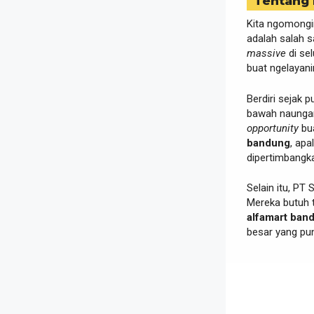
Tentang
Kita ngomongin
adalah salah s
massive
di se
buat ngelayan
Berdiri sejak 
bawah naungan
opportunity
bua
bandung
, apa
dipertimbangka
Selain itu, PT 
Mereka butuh 
alfamart ban
besar yang p