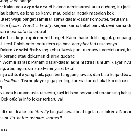
yang
valid
banget.
n:
Kalau ada
experience
di bidang administrasi atau gudang, itu jadi n
alau belum, as long as kamu mau belajar, nggak masalah kok.
uter:
Wajib banget
familiar
sama dasar-dasar komputer, terutama
fice (Excel, Word).
Literally
, kerjaan kamu bakal banyak
deal
sama da
tian
input data
itu crucial.
nted:
Ini
key requirement
banget. Kamu harus teliti, nggak gampang
il kecil. Salah catat satu item aja bisa
complicated
urusannya.
Dalam
kondisi fisik
yang sehat. Meskipun utamanya administrasi, k
sik barang atau dokumen di area gudang.
Administrasi:
Paham dasar-dasar
administrasi umum
. Kayak ny
ing, atau ngurusin surat-menyurat kecil.
nya
attitude
yang baik, jujur, bertanggung jawab, dan bisa kerja diba
au
deadline
.
Team player
juga penting karena kamu bakal koordinasi
g.
a ada batasan usia tertentu, tapi ini bisa bervariasi tergantung kebi
. Cek
official
info loker terbaru ya!
lifikasi
di atas itu
literally
langkah awal buat ngelamar
loker alfamar
i ini.
So, better prepare yourself!
liti