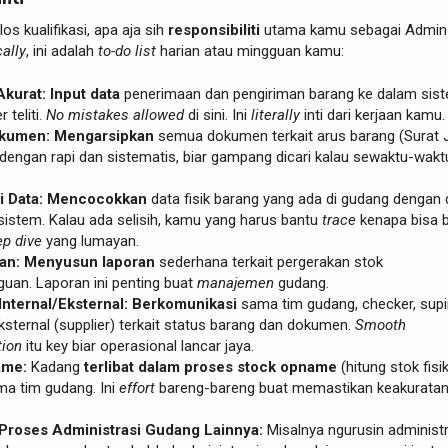
los kualifikasi, apa aja sih
responsibiliti
utama kamu sebagai Admin
ally
, ini adalah
to-do list
harian atau mingguan kamu:
Akurat:
Input data
penerimaan dan pengiriman barang ke dalam sis
 teliti.
No mistakes allowed
di sini. Ini
literally
inti dari kerjaan kamu.
kumen:
Mengarsipkan
semua dokumen terkait arus barang (Surat J
 dengan rapi dan sistematis, biar gampang dicari kalau sewaktu-wakt
i Data:
Mencocokkan
data fisik barang yang ada di gudang dengan 
sistem. Kalau ada selisih, kamu yang harus bantu
trace
kenapa bisa 
p dive
yang lumayan.
an:
Menyusun laporan
sederhana terkait pergerakan stok
guan. Laporan ini penting buat
manajemen
gudang.
Internal/Eksternal:
Berkomunikasi
sama tim gudang, checker, supir
ksternal (supplier) terkait status barang dan dokumen.
Smooth
ion
itu key biar operasional lancar jaya.
ame:
Kadang
terlibat dalam proses stock opname
(hitung stok fisi
ma tim gudang. Ini
effort
bareng-bareng buat memastikan keakurata
roses Administrasi Gudang Lainnya:
Misalnya ngurusin administr