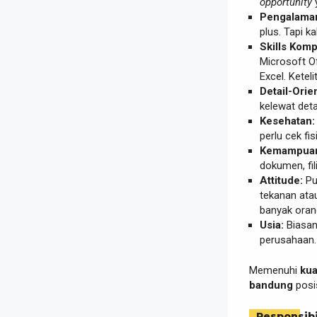
opportunity
Pengalama
plus. Tapi k
Skills Komp
Microsoft Of
Excel. Keteli
Detail-Orie
kelewat deta
Kesehatan:
perlu cek fi
Kemampuan 
dokumen, fil
Attitude:
Pu
tekanan at
banyak oran
Usia:
Biasany
perusahaan
Memenuhi
kua
bandung
posis
Responsibi