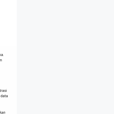
ka.
an
trasi
data
kan