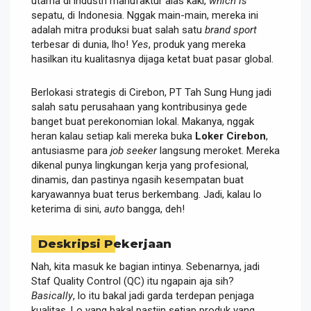
utama di industri manufaktur alas kaki,
which is
sepatu, di Indonesia. Nggak main-main, mereka ini
adalah mitra produksi buat salah satu
brand sport
terbesar di dunia, lho!
Yes
, produk yang mereka
hasilkan itu kualitasnya dijaga ketat buat pasar global.
Berlokasi strategis di Cirebon, PT Tah Sung Hung jadi
salah satu perusahaan yang kontribusinya gede
banget buat perekonomian lokal. Makanya, nggak
heran kalau setiap kali mereka buka
Loker Cirebon
,
antusiasme para
job seeker
langsung meroket. Mereka
dikenal punya lingkungan kerja yang profesional,
dinamis, dan pastinya ngasih kesempatan buat
karyawannya buat terus berkembang. Jadi, kalau lo
keterima di sini,
auto
bangga, deh!
Deskripsi Pekerjaan
Nah, kita masuk ke bagian intinya. Sebenarnya, jadi
Staf Quality Control (QC) itu ngapain aja sih?
Basically
, lo itu bakal jadi garda terdepan penjaga
kualitas. Lo yang bakal pastiin setiap produk yang