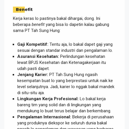
Benefit
Kerja keras lo pastinya bakal dihargai, dong. Ini
beberapa
benefit
yang bisa lo dapetin kalau gabung
sama PT Tah Sung Hung:
Gaji Kompetitif:
Tentu aja, lo bakal dapet gaji yang
sesuai dengan standar industri dan pengalaman lo.
Asuransi Kesehatan:
Perlindungan kesehatan
lewat BPJS Kesehatan dan Ketenagakerjaan itu
udah pasti dapet.
Jenjang Karier:
PT Tah Sung Hung ngasih
kesempatan buat lo yang berprestasi untuk naik ke
level selanjutnya. Jadi, karier lo nggak bakal mandek
di situ-situ aja.
Lingkungan Kerja Profesional:
Lo bakal kerja
bareng tim yang solid dan di lingkungan yang
mendukung lo buat terus belajar dan berkembang.
Pengalaman Internasional:
Bekerja di perusahaan
yang produknya diekspor ke seluruh dunia bakal
ngasih lo pengalaman dan wawasan yang berharga