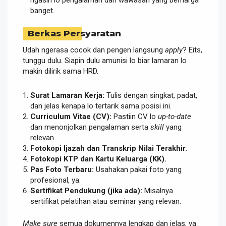
banget.
Berkas Persyaratan
Udah ngerasa cocok dan pengen langsung
apply
? Eits,
tunggu dulu. Siapin dulu amunisi lo biar lamaran lo
makin dilirik sama HRD.
Surat Lamaran Kerja:
Tulis dengan singkat, padat,
dan jelas kenapa lo tertarik sama posisi ini.
Curriculum Vitae (CV):
Pastiin CV lo
up-to-date
dan menonjolkan pengalaman serta
skill
yang
relevan.
Fotokopi Ijazah dan Transkrip Nilai Terakhir.
Fotokopi KTP dan Kartu Keluarga (KK).
Pas Foto Terbaru:
Usahakan pakai foto yang
profesional, ya.
Sertifikat Pendukung (jika ada):
Misalnya
sertifikat pelatihan atau seminar yang relevan.
Make sure
semua dokumennya lengkap dan jelas, ya.