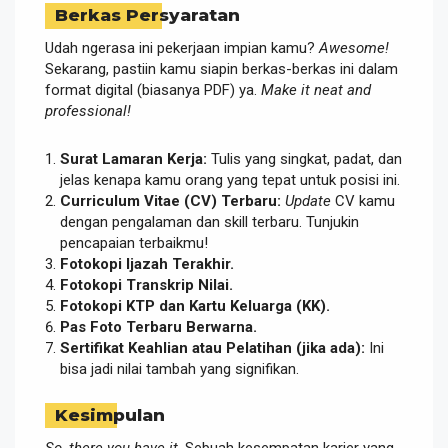
Berkas Persyaratan
Udah ngerasa ini pekerjaan impian kamu?
Awesome!
Sekarang, pastiin kamu siapin berkas-berkas ini dalam
format digital (biasanya PDF) ya.
Make it neat and
professional!
Surat Lamaran Kerja:
Tulis yang singkat, padat, dan
jelas kenapa kamu orang yang tepat untuk posisi ini.
Curriculum Vitae (CV) Terbaru:
Update
CV kamu
dengan pengalaman dan skill terbaru. Tunjukin
pencapaian terbaikmu!
Fotokopi Ijazah Terakhir.
Fotokopi Transkrip Nilai.
Fotokopi KTP dan Kartu Keluarga (KK).
Pas Foto Terbaru Berwarna.
Sertifikat Keahlian atau Pelatihan (jika ada):
Ini
bisa jadi nilai tambah yang signifikan.
Kesimpulan
So, there you have it
. Sebuah kesempatan karier yang