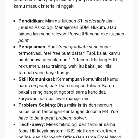
kamu masuk kriteria ini nggak:
Pendidikan:
Minimal lulusan S1,
preferably
dari
jurusan Psikologi, Manajemen SDM, Hukum, atau
bidang lain yang relevan. Punya IPK yang oke itu
plus
point
.
Pengalaman:
Buat
fresh graduate
yang super
termotivasi,
feel free
buat daftar! Tapi, kalau kamu
udah punya pengalaman 1-2 tahun di bidang HRD,
rekrutmen, atau training, wah, itu bakal jadi nilai
tambah yang
huge
banget.
Skill Komunikasi:
Kemampuan komunikasi kamu
harus
on point
, baik lisan maupun tulisan. Kamu
bakal sering banget ngobrol sama kandidat,
karyawan, sampai level manajemen.
Problem-Solving:
Bisa mikir kritis dan nemuin
solusi buat tantangan-tantangan di dunia HR.
You
have to be a great problem solver
.
Tech-Savvy:
Melek teknologi dan familiar sama
tools
HR kayak sistem HRIS, platform rekrutmen
online
, dan Microsoft Office (terutama Excel, Word,