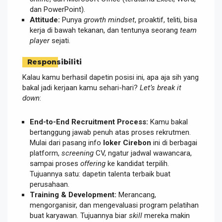
dan PowerPoint).
Attitude:
Punya
growth mindset
, proaktif, teliti, bisa
kerja di bawah tekanan, dan tentunya seorang
team
player
sejati.
Responsibiliti
Kalau kamu berhasil dapetin posisi ini, apa aja sih yang
bakal jadi kerjaan kamu sehari-hari?
Let’s break it
down
:
End-to-End Recruitment Process:
Kamu bakal
bertanggung jawab penuh atas proses rekrutmen.
Mulai dari pasang info
loker Cirebon
ini di berbagai
platform,
screening
CV, ngatur jadwal wawancara,
sampai proses
offering
ke kandidat terpilih.
Tujuannya satu: dapetin talenta terbaik buat
perusahaan.
Training & Development:
Merancang,
mengorganisir, dan mengevaluasi program pelatihan
buat karyawan. Tujuannya biar
skill
mereka makin