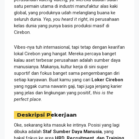
satu pemain utama di industri manufaktur alas kaki
global, yang produknya udah melanglang buana ke
seluruh dunia.
Yep, you heard it right
, ini perusahaan
kelas dunia yang punya basis produksi masif di
Cirebon.
Vibes-nya tuh internasional, tapi tetap dengan kearifan
lokal Cirebon yang hangat. Mereka percaya banget
kalau aset terbesar perusahaan adalah sumber daya
manusianya. Makanya, kultur kerja di sini super
suportif dan fokus banget sama pengembangan diri
setiap karyawan. Buat kamu yang cari
Loker Cirebon
yang nggak cuma nawarin gaji, tapi juga jenjang karier
yang jelas dan lingkungan yang positif,
this is the
perfect place
.
Deskripsi Pekerjaan
Oke, sekarang kita masuk ke intinya. Posisi yang lagi
dibuka adalah
Staf Sumber Daya Manusia
, yang
bakal fokus ke area
HRD, Recruitment, dan Training
.