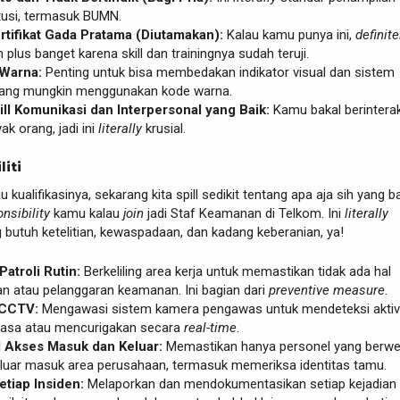
itusi, termasuk BUMN.
rtifikat Gada Pratama (Diutamakan):
Kalau kamu punya ini,
definite
plus banget karena skill dan trainingnya sudah teruji.
 Warna:
Penting untuk bisa membedakan indikator visual dan sistem
ang mungkin menggunakan kode warna.
ill Komunikasi dan Interpersonal yang Baik:
Kamu bakal berintera
k orang, jadi ini
literally
krusial.
liti
u kualifikasinya, sekarang kita spill sedikit tentang apa aja sih yang b
nsibility
kamu kalau
join
jadi Staf Keamanan di Telkom. Ini
literally
 butuh ketelitian, kewaspadaan, dan kadang keberanian, ya!
atroli Rutin:
Berkeliling area kerja untuk memastikan tidak ada hal
n atau pelanggaran keamanan. Ini bagian dari
preventive measure
.
CCTV:
Mengawasi sistem kamera pengawas untuk mendeteksi aktiv
biasa atau mencurigakan secara
real-time
.
 Akses Masuk dan Keluar:
Memastikan hanya personel yang berw
eluar masuk area perusahaan, termasuk memeriksa identitas tamu.
tiap Insiden:
Melaporkan dan mendokumentasikan setiap kejadian