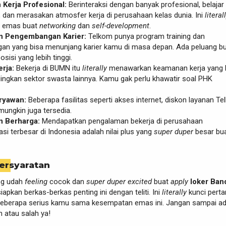
Kerja Profesional:
Berinteraksi dengan banyak profesional, belajar 
, dan merasakan atmosfer kerja di perusahaan kelas dunia. Ini
literal
 emas buat
networking
dan
self-development
.
n Pengembangan Karier:
Telkom punya program training dan
n yang bisa menunjang karier kamu di masa depan. Ada peluang b
osisi yang lebih tinggi.
erja:
Bekerja di BUMN itu
literally
menawarkan keamanan kerja yang l
dingkan sektor swasta lainnya. Kamu gak perlu khawatir soal PHK
aryawan:
Beberapa fasilitas seperti akses internet, diskon layanan Te
mungkin juga tersedia.
 Berharga:
Mendapatkan pengalaman bekerja di perusahaan
si terbesar di Indonesia adalah nilai plus yang
super duper
besar bu
ersyaratan
ng udah
feeling
cocok dan
super duper excited
buat
apply
loker Ba
iapkan berkas-berkas penting ini dengan teliti. Ini
literally
kunci pert
 seberapa serius kamu sama kesempatan emas ini. Jangan sampai a
 atau salah ya!