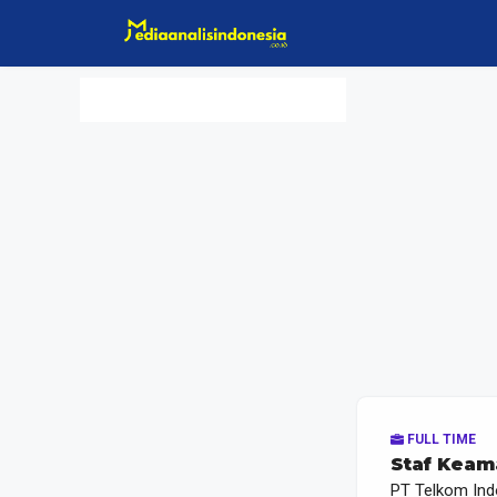
Langsung
ke
isi
FULL TIME
Staf Keam
PT Telkom Ind