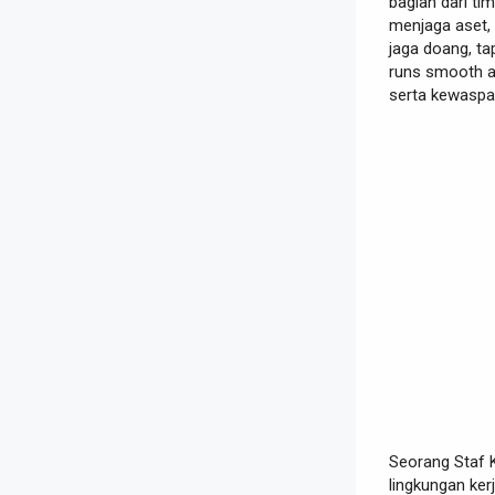
bagian dari t
menjaga aset, 
jaga doang, tap
runs smooth an
serta kewaspad
Seorang Staf 
lingkungan ke