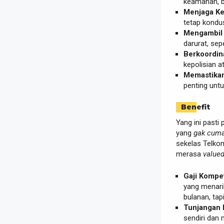
keamanan, ba
Menjaga Ke
tetap kondu
Mengambil 
darurat, sep
Berkoordin
kepolisian a
Memastikan
penting unt
Benefit
Yang ini pasti
yang
gak cum
sekelas Telko
merasa
value
Gaji Kompeti
yang menarik
bulanan, tap
Tunjangan 
sendiri dan