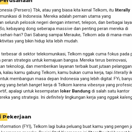
 Perusahaan
nesia (Persero) Tbk, atau yang biasa kita kenal Telkom, itu
literally
omunikasi di Indonesia. Mereka adalah pemain utama yang
seluruh pelosok negeri dengan internet, telepon, dan berbagai lay
So
, kebayang dong seberapa
massive
dan penting peran mereka di
a sehari-hari? Dari Sabang sampai Merauke, Telkom ada di mana-man
tivitas yang bikin hidup kita lebih mudah.
terbesar di sektor telekomunikasi, Telkom nggak cuma fokus pada pr
a peran strategis untuk kemajuan bangsa. Mereka terus berinovasi,
 teknologi, dan memberikan layanan terbaik buat jutaan pelanggan.
a, kalau kamu gabung Telkom, kamu bukan cuma kerja, tapi
literally
i
untuk membangun masa depan Indonesia yang lebih digital. FYi, bany
ang yang
betah banget
kerja di Telkom karena
vibesnya
yang profesio
ortif, apalagi untuk kesempatan
loker Bandung
di salah satu kantor
reka yang strategis. Ini
definitely
lingkungan kerja yang
nggak kaleng
i Pekerjaan
information (FYI), Telkom lagi buka peluang buat kamu yang pengen j