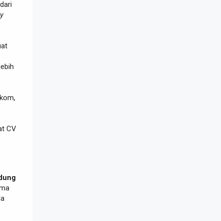
dari
ly
uat
ebih
lkom,
at CV
ndung
ama
da