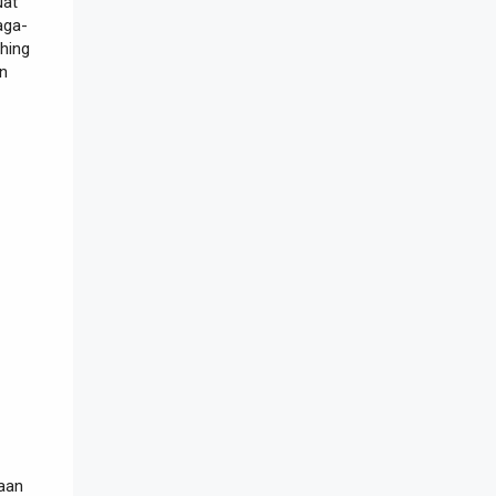
uat
aga-
hing
an
haan