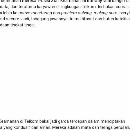
im keamanan mereka. Posisi Staf Keamanan ini
literally
vital banget b
data, dan terutama karyawan di lingkungan Telkom. Ini bukan cuma j
i lebih ke
active monitoring
dan
problem solving
,
making sure
everyt
d secure. Jadi, tanggung jawabnya itu multifaset dan butuh keteliti
aan tingkat tinggi.
Keamanan di Telkom bakal jadi garda terdepan dalam menciptakan
rja yang kondusif dan aman. Mereka adalah mata dan telinga perusa