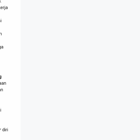
.
erja
i
n
ga
g
aan
an
i
r
diri