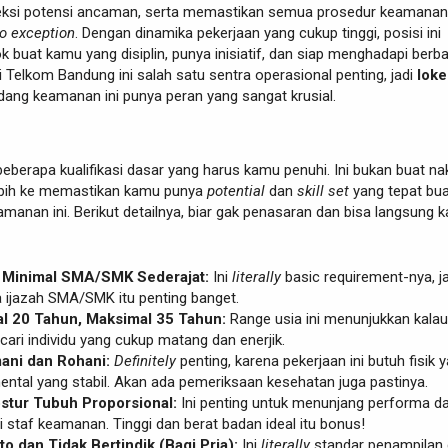
ksi potensi ancaman, serta memastikan semua prosedur keamanan
o exception
. Dengan dinamika pekerjaan yang cukup tinggi, posisi ini
 buat kamu yang disiplin, punya inisiatif, dan siap menghadapi berb
gi Telkom Bandung ini salah satu sentra operasional penting, jadi
loke
idang keamanan ini punya peran yang sangat krusial.
beberapa kualifikasi dasar yang harus kamu penuhi. Ini bukan buat na
 lebih ke memastikan kamu punya
potential
dan
skill set
yang tepat bua
amanan ini. Berikut detailnya, biar gak penasaran dan bisa langsung 
 Minimal SMA/SMK Sederajat:
Ini
literally
basic requirement-nya, ja
 ijazah SMA/SMK itu penting banget.
al 20 Tahun, Maksimal 35 Tahun:
Range usia ini menunjukkan kalau
ari individu yang cukup matang dan enerjik.
ani dan Rohani:
Definitely
penting, karena pekerjaan ini butuh fisik 
ental yang stabil. Akan ada pemeriksaan kesehatan juga pastinya.
ostur Tubuh Proporsional:
Ini penting untuk menunjang performa d
i staf keamanan. Tinggi dan berat badan ideal itu bonus!
to dan Tidak Bertindik (Bagi Pria):
Ini
literally
standar penampilan 