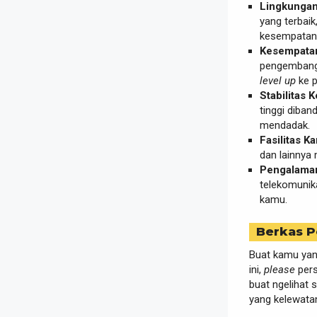
Lingkungan 
yang terbaik
kesempatan
Kesempata
pengembanga
level up
ke p
Stabilitas K
tinggi diban
mendadak.
Fasilitas K
dan lainnya 
Pengalaman
telekomunika
kamu.
Berkas P
Buat kamu ya
ini,
please
pers
buat ngelihat
yang kelewatan