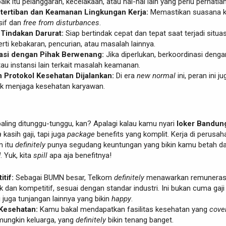
ik itu pelanggaran, kecelakaan, atau hal-hal lain yang perlu perhatian
tertiban dan Keamanan Lingkungan Kerja:
Memastikan suasana k
sif dan
free from disturbances
.
Tindakan Darurat:
Siap bertindak cepat dan tepat saat terjadi situas
erti kebakaran, pencurian, atau masalah lainnya.
asi dengan Pihak Berwenang:
Jika diperlukan, berkoordinasi denga
tau instansi lain terkait masalah keamanan.
 Protokol Kesehatan Dijalankan:
Di era
new normal
ini, peran ini ju
uk menjaga kesehatan karyawan.
 paling ditunggu-tunggu, kan? Apalagi kalau kamu nyari
loker Bandun
a
kasih gaji, tapi juga
package
benefits yang komplit. Kerja di perusah
m itu
definitely
punya segudang keuntungan yang bikin kamu betah d
d
. Yuk, kita
spill
apa aja benefitnya!
tif:
Sebagai BUMN besar, Telkom
definitely
menawarkan remuneras
 dan kompetitif, sesuai dengan standar industri. Ini bukan cuma gaji
i juga tunjangan lainnya yang bikin
happy
.
Kesehatan:
Kamu bakal mendapatkan fasilitas kesehatan yang
cove
 mungkin keluarga, yang
definitely
bikin tenang banget.