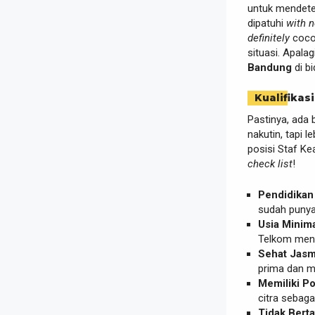
untuk mendete
dipatuhi
with n
definitely
cocok
situasi. Apala
Bandung
di b
Kualifikasi
Pastinya, ada 
nakutin, tapi
posisi Staf Ke
check list
!
Pendidikan
sudah punya
Usia Minim
Telkom menc
Sehat Jasm
prima dan m
Memiliki P
citra sebaga
Tidak Berta