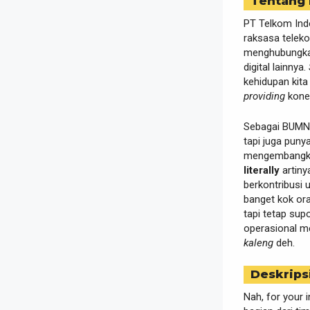
Tentang
PT Telkom Indo
raksasa telek
menghubungkan 
digital lainnya.
kehidupan kit
providing
konek
Sebagai BUMN 
tapi juga puny
mengembangkan
literally
artiny
berkontribusi 
banget kok or
tapi tetap sup
operasional me
kaleng
deh.
Deskrips
Nah, for your 