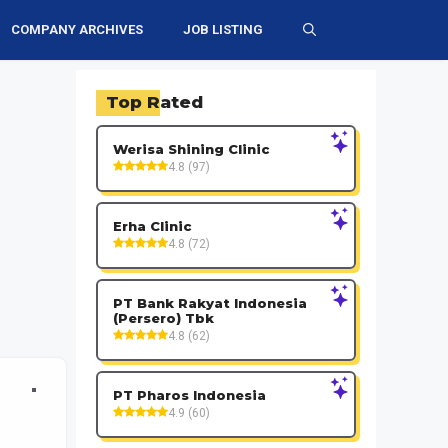
COMPANY ARCHIVES
JOB LISTING
Top Rated
Werisa Shining Clinic
4.8 (97)
Erha Clinic
4.8 (72)
PT Bank Rakyat Indonesia
(Persero) Tbk
4.8 (62)
PT Pharos Indonesia
4.9 (60)