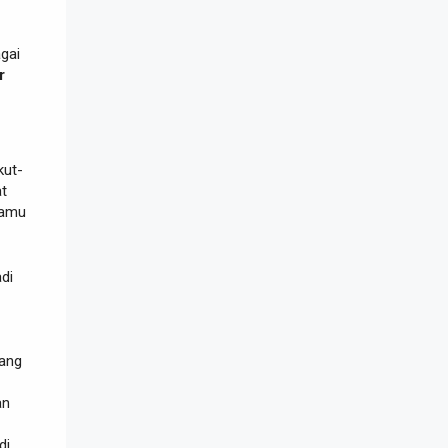
agai
r
kut-
t
kamu
di
yang
an
di