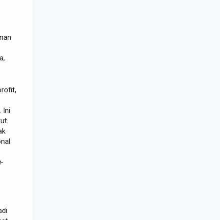
anan
a,
ofit,
 Ini
kut
ak
nal
-
adi