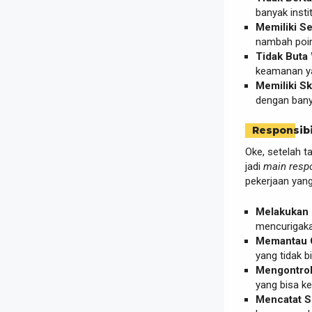
banyak inst
Memiliki Se
nambah poin 
Tidak Buta
keamanan y
Memiliki Sk
dengan banya
Responsibi
Oke, setelah ta
jadi
main respo
pekerjaan yang
Melakukan P
mencurigaka
Memantau 
yang tidak 
Mengontrol
yang bisa k
Mencatat Se