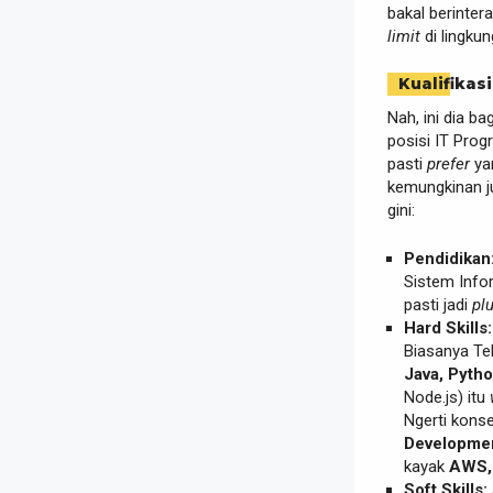
bakal berinter
limit
di lingku
Kualifikasi
Nah, ini dia b
posisi IT Pro
pasti
prefer
ya
kemungkinan j
gini:
Pendidikan
Sistem Infor
pasti jadi
pl
Hard Skills:
Biasanya Te
Java, Pyth
Node.js) itu
Ngerti kons
Developmen
kayak
AWS,
Soft Skills: