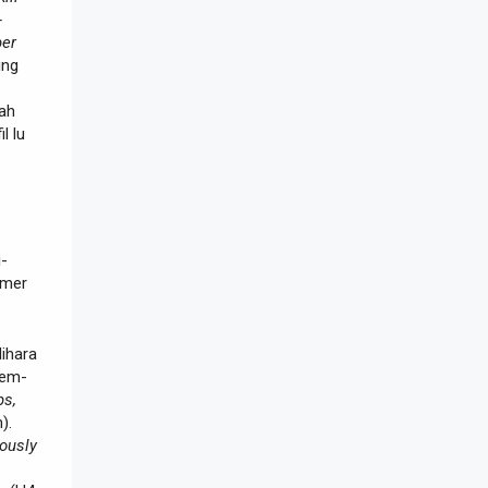
-
per
ing
dah
l lu
i-
mmer
ihara
cem-
ps,
).
iously