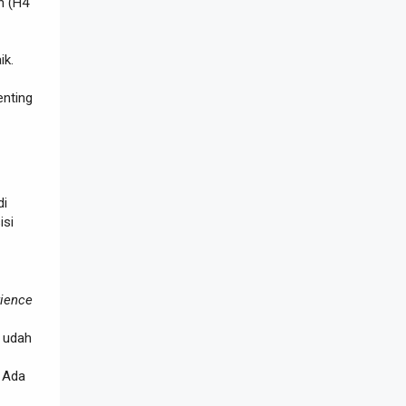
h (H4
ik.
enting
di
isi
ience
u udah
. Ada