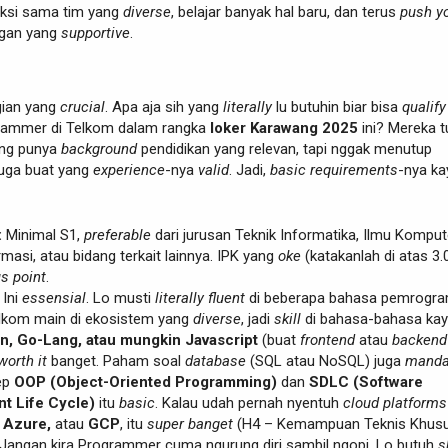
aksi sama tim yang
diverse
, belajar banyak hal baru, dan terus
push y
ngan yang
supportive
.
agian yang
crucial
. Apa aja sih yang
literally
lu butuhin biar bisa
qualify
grammer di Telkom dalam rangka
loker Karawang 2025
ini? Mereka t
ng punya
background
pendidikan yang relevan, tapi nggak menutup
uga buat yang
experience
-nya
valid
. Jadi,
basic requirements
-nya ka
:
Minimal S1,
preferable
dari jurusan Teknik Informatika, Ilmu Komput
masi, atau bidang terkait lainnya. IPK yang
oke
(katakanlah di atas 3.
us point
.
Ini
essensial
. Lo musti
literally
fluent
di beberapa bahasa pemrogra
lkom main di ekosistem yang
diverse
, jadi
skill
di bahasa-bahasa ka
on, Go-Lang, atau mungkin Javascript
(buat
frontend
atau
backend
worth it
banget. Paham soal
database
(SQL atau NoSQL) juga
manda
ep
OOP (Object-Oriented Programming)
dan
SDLC (Software
t Life Cycle)
itu
basic
. Kalau udah pernah nyentuh
cloud platforms
 Azure,
atau
GCP
, itu
super banget
(H4 – Kemampuan Teknis Khusu
Jangan kira Programmer cuma ngurung diri sambil ngopi. Lo butuh
s