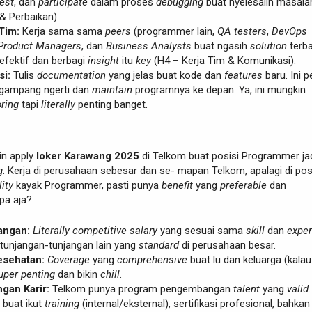
test
, dan
participate
dalam proses
debugging
buat nyelesaiin masala
& Perbaikan).
Tim:
Kerja sama sama
peers
(programmer lain,
QA testers
,
DevOps
Product Managers
, dan
Business Analysts
buat ngasih
solution
terba
efektif dan berbagi
insight
itu
key
(H4 – Kerja Tim & Komunikasi).
i:
Tulis
documentation
yang jelas buat kode dan
features
baru. Ini p
n gampang ngerti dan
maintain
programnya ke depan. Ya, ini mungkin
ring
tapi
literally
penting banget.
kin apply
loker Karawang 2025
di Telkom buat posisi Programmer ja
g
. Kerja di perusahaan sebesar dan se- mapan Telkom, apalagi di pos
ity
kayak Programmer, pasti punya
benefit
yang
preferable
dan
Apa aja?
angan:
Literally
competitive salary
yang sesuai sama
skill
dan
exper
a tunjangan-tunjangan lain yang
standard
di perusahaan besar.
esehatan:
Coverage
yang
comprehensive
buat lu dan keluarga (kala
uper penting
dan bikin
chill
.
an Karir:
Telkom punya program pengembangan
talent
yang
valid
buat ikut
training
(internal/eksternal), sertifikasi profesional, bahkan