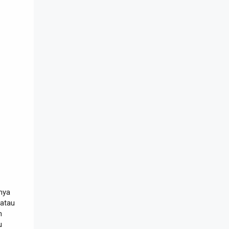
nya
atau
h
u