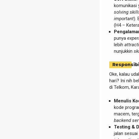
komunikasi
solving skill
important
).
(H4 – Keter
Pengalama
punya
exper
lebih
attract
nunjukkin
ski
Responsibi
Oke, kalau ud
hari? Ini nih 
di Telkom, Ka
Menulis Ko
kode program
macem, terg
backend ser
Testing & 
jalan sesua