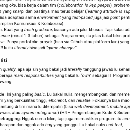
 yang
oke
, bisa kerja dalam tim (
collaboration is key, peeps!
),
problem
s
yang
sharp
, dan pastinya mau terus belajar (
learning attitude is su
 Bisa adaptasi sama
environment
yang
fast-paced
juga jadi
point
pent
ampilan Komunikasi & Kolaborasi).
n:
Buat yang
fresh graduate
, biasanya ada jalur khusus. Tapi kalau u
ience
(misal 1-3 tahun) sebagai Programmer, itu jelas bakal bikin profi
ive
. Punya portofolio proyek (bisa via Github atau platform lain) yang
ll
lu itu
literally
bisa jadi
“game changer”
.
liti
ah
qualify
, apa aja sih yang bakal jadi
literally
tanggung jawab lu sehar
beberapa
main responsibilities
yang bakal lu
“own”
sebagai IT Progra
rawang:
de:
Ini yang paling
basic
. Lu bakal nulis, mengembangkan, dan memel
 yang berkualitas tinggi,
efficienct
, dan
reliable
. Fokusnya bisa ma
antung di tim mana lu ditempatin (bisa
web development, mobile ap
vices
, atau
system integration
) (H4 – Pengembangan Kode & Sistem
Debugging:
Nggak cuma bikin, tapi juga memastikan program itu
ser
i harapan dan nggak ada
bug
yang ganggu. Lu bakal nulis
unit test
,