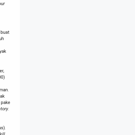
our
buat
uh
yak
er,
00)
man.
yak
pake
tory
.
s).
kill