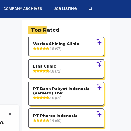
COMPANY ARCHIVES
JOB LISTING
Top Rated
Werisa Shining Clinic
4.8 (97)
Erha Clinic
4.8 (72)
PT Bank Rakyat Indonesia
(Persero) Tbk
4.8 (62)
PT Pharos Indonesia
4.9 (60)
IA