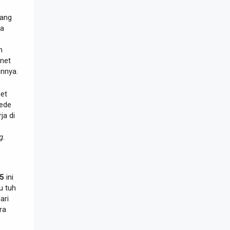
lang
a
n
rnet
innya.
et
gede
ja di
g
.
25
ini
u tuh
ari
ra