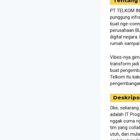
Tentang
PT TELKOM IND
punggung infra
buat nge-conn
perusahaan BUM
digital negar
rumah sampai
Vibes-nya gi
transform jadi
buat pengem
Telkom itu ka
pengembang
Deskrips
Oke, sekarang 
adalah IT Prog
nggak cuma ng
tim yang
colla
utuh, dari mul