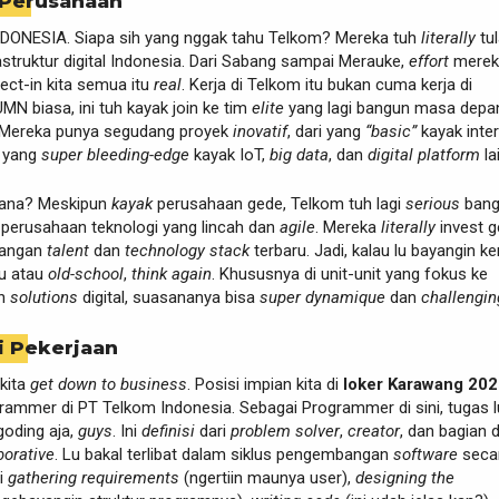
 Perusahaan
ONESIA. Siapa sih yang nggak tahu Telkom? Mereka tuh
literally
tu
struktur digital Indonesia. Dari Sabang sampai Merauke,
effort
merek
ect-in kita semua itu
real
. Kerja di Telkom itu bukan cuma kerja di
N biasa, ini tuh kayak join ke tim
elite
yang lagi bangun masa depa
a. Mereka punya segudang proyek
inovatif
, dari yang
“basic”
kayak inte
 yang
super bleeding-edge
kayak IoT,
big data
, dan
digital platform
la
mana? Meskipun
kayak
perusahaan gede, Telkom tuh lagi
serious
bang
 perusahaan teknologi yang lincah dan
agile
. Mereka
literally
invest 
bangan
talent
dan
technology stack
terbaru. Jadi, kalau lu bayangin ker
ku atau
old-school
,
think again
. Khususnya di unit-unit yang fokus ke
an
solutions
digital, suasananya bisa
super dynamique
dan
challengin
i Pekerjaan
kita
get down to business
. Posisi impian kita di
loker Karawang 20
rammer di PT Telkom Indonesia. Sebagai Programmer di sini, tugas l
oding aja,
guys
. Ini
definisi
dari
problem solver
,
creator
, dan bagian d
borative
. Lu bakal terlibat dalam siklus pengembangan
software
seca
ai
gathering requirements
(ngertiin maunya user),
designing the