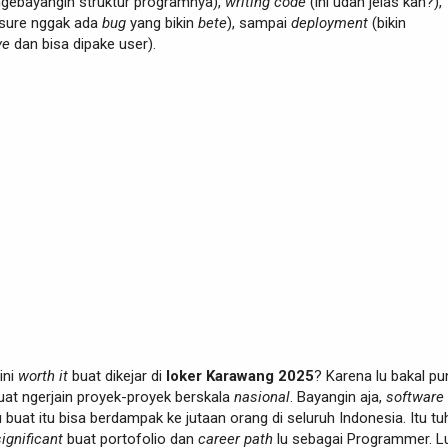
gebayangin struktur programnya),
writing code
(ini udah jelas kan?),
 sure nggak ada
bug
yang bikin
bete
), sampai
deployment
(bikin
ve
dan bisa dipake user).
ini
worth it
buat dikejar di
loker Karawang 2025
? Karena lu bakal pu
at ngerjain proyek-proyek berskala
nasional
. Bayangin aja,
software
u buat itu bisa berdampak ke jutaan orang di seluruh Indonesia. Itu tu
significant
buat portofolio dan
career path
lu sebagai Programmer. L