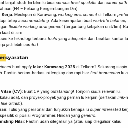
t lanjut studi. Ini bikin lu bisa
serious
level up
skills
dan
career path
ahaan (H4 – Peluang Pengembangan Diri).
 Kerja:
Meskipun di Karawang,
working environment
di Telkom
prefe
tapi tetep
accommodating
. Ada kesempatan buat
work-life balance
,
ngan
flexible working arrangement
(tergantung kebijakan unit/tim). B
 kuat di sini.
ses ke teknologi terbaru,
tools
yang
adequate
, dan fasilitas kantor l
rja jadi lebih
comfort
.
ersyaratan
vinced
buat
apply
loker Karawang 2025
di Telkom? Sekarang siapin
h. Pastiin berkas-berkas ini lengkap dan rapi biar
first impression
lu
o
Vitae (CV):
Buat CV yang
outstanding
! Tonjolin
skills
relevan lu,
kalau ada), dan proyek-proyek yang pernah lu kerjain (sertakan
link
-
,
like
Github).
ran:
Tulis yang personal dan tunjukkin kenapa lu
super interested
kerj
spesifik di posisi Programmer. Hindari yang
generic
.
nskrip Nilai:
Pastiin udah dilegalisir ya (atau siap dilegalisir kalau