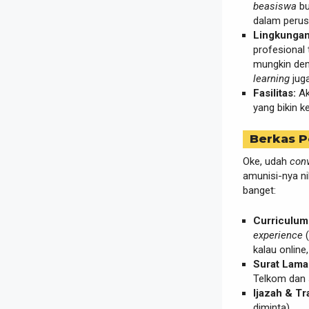
beasiswa
bua
dalam perus
Lingkungan
profesional 
mungkin de
learning
juga
Fasilitas:
Ak
yang bikin ke
Berkas P
Oke, udah
con
amunisi-nya ni
banget:
Curriculum 
experience
(
kalau online
Surat Lama
Telkom dan 
Ijazah & Tra
diminta).