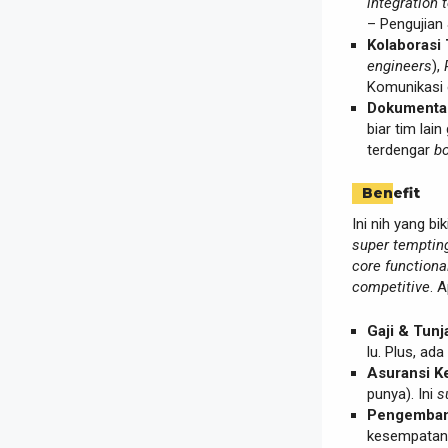
integration 
– Pengujian 
Kolaborasi 
engineers
),
Komunikasi 
Dokumentas
biar tim lai
terdengar
bo
Benefit
Ini nih yang bi
super temptin
core functional
competitive
. 
Gaji & Tunj
lu. Plus, ad
Asuransi K
punya). Ini
s
Pengembang
kesempatan 