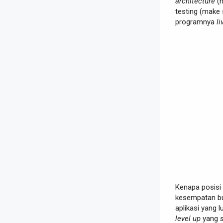
architecture
(n
testing (make
programnya
li
Kenapa posisi 
kesempatan bu
aplikasi yang l
level up
yang