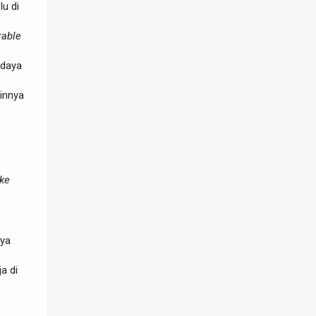
lu di
rable
udaya
ainnya
ke
nya
a di