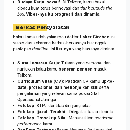
Budaya Kerja Inovatif:
Di Telkom, kamu bakal
dipacu buat terus berinovasi dan
think outside the
box
.
Vibes-nya itu progresif dan dinamis
.
Berkas Persyaratan
Kalau kamu udah yakin mau daftar
Loker Cirebon
ini,
siapin dari sekarang berkas-berkasnya biar nggak
panik pas
deadline
. Ini
list-nya
yang biasanya diminta:
Surat Lamaran Kerja:
Tulisan yang
personal
dan
nunjukkin kalau kamu
beneran pengen
masuk
Telkom.
Curriculum Vitae (CV):
Pastikan CV kamu
up-to-
date, profesional, dan menonjolkan
skill serta
pengalaman yang relevan sama posisi Staf
Operasional Jaringan.
Fotokopi KTP:
Identitas diri yang jelas.
Fotokopi Ijazah Terakhir:
Dilegalisir kalau diminta.
Fotokopi Transkrip Nilai:
Menunjukkan
academic
performance
kamu.