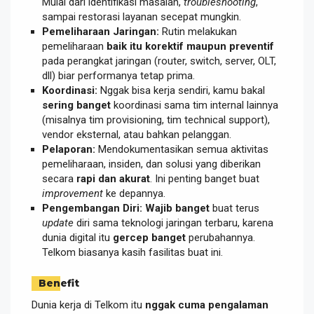
Mulai dari identifikasi masalah,
troubleshooting
,
sampai restorasi layanan secepat mungkin.
Pemeliharaan Jaringan:
Rutin melakukan
pemeliharaan
baik itu korektif maupun preventif
pada perangkat jaringan (router, switch, server, OLT,
dll) biar performanya tetap prima.
Koordinasi:
Nggak bisa kerja sendiri, kamu bakal
sering banget
koordinasi sama tim internal lainnya
(misalnya tim provisioning, tim technical support),
vendor eksternal, atau bahkan pelanggan.
Pelaporan:
Mendokumentasikan semua aktivitas
pemeliharaan, insiden, dan solusi yang diberikan
secara
rapi dan akurat
. Ini penting banget buat
improvement
ke depannya.
Pengembangan Diri:
Wajib banget
buat terus
update
diri sama teknologi jaringan terbaru, karena
dunia digital itu
gercep banget
perubahannya.
Telkom biasanya kasih fasilitas buat ini.
Benefit
Dunia kerja di Telkom itu
nggak cuma pengalaman