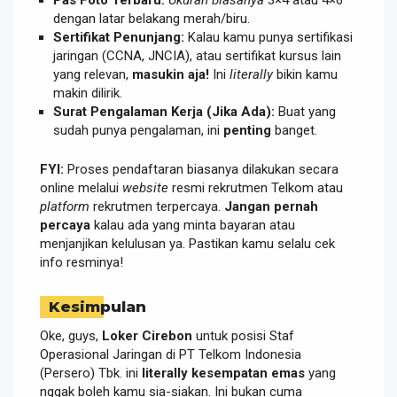
Pas Foto Terbaru:
Ukuran biasanya
3×4 atau 4×6
dengan latar belakang merah/biru.
Sertifikat Penunjang:
Kalau kamu punya sertifikasi
jaringan (CCNA, JNCIA), atau sertifikat kursus lain
yang relevan,
masukin aja!
Ini
literally
bikin kamu
makin dilirik.
Surat Pengalaman Kerja (Jika Ada):
Buat yang
sudah punya pengalaman, ini
penting
banget.
FYI:
Proses pendaftaran biasanya dilakukan secara
online melalui
website
resmi rekrutmen Telkom atau
platform
rekrutmen terpercaya.
Jangan pernah
percaya
kalau ada yang minta bayaran atau
menjanjikan kelulusan ya. Pastikan kamu selalu cek
info resminya!
Kesimpulan
Oke, guys,
Loker Cirebon
untuk posisi Staf
Operasional Jaringan di PT Telkom Indonesia
(Persero) Tbk. ini
literally kesempatan emas
yang
nggak boleh kamu sia-siakan. Ini bukan cuma