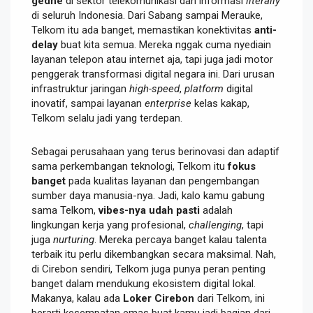
gedhe
di sektor telekomunikasi dan informasi
literally
di seluruh Indonesia. Dari Sabang sampai Merauke,
Telkom itu ada banget, memastikan konektivitas
anti-
delay
buat kita semua. Mereka nggak cuma nyediain
layanan telepon atau internet aja, tapi juga jadi motor
penggerak transformasi digital negara ini. Dari urusan
infrastruktur jaringan
high-speed
,
platform
digital
inovatif, sampai layanan
enterprise
kelas kakap,
Telkom selalu jadi yang terdepan.
Sebagai perusahaan yang terus berinovasi dan adaptif
sama perkembangan teknologi, Telkom itu
fokus
banget
pada kualitas layanan dan pengembangan
sumber daya manusia-nya. Jadi, kalo kamu gabung
sama Telkom,
vibes-nya udah pasti
adalah
lingkungan kerja yang profesional,
challenging
, tapi
juga
nurturing
. Mereka percaya banget kalau talenta
terbaik itu perlu dikembangkan secara maksimal. Nah,
di Cirebon sendiri, Telkom juga punya peran penting
banget dalam mendukung ekosistem digital lokal.
Makanya, kalau ada
Loker Cirebon
dari Telkom, ini
berarti kesempatan emas buat kamu jadi bagian dari