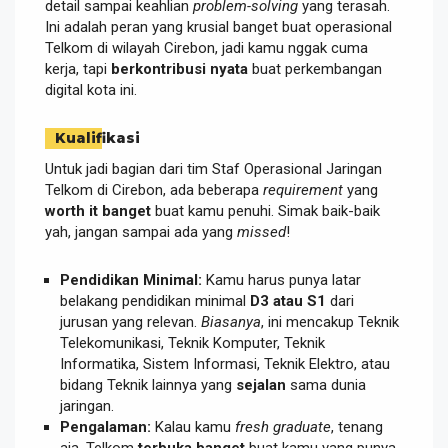
detail sampai keahlian
problem-solving
yang terasah.
Ini adalah peran yang krusial banget buat operasional
Telkom di wilayah Cirebon, jadi kamu nggak cuma
kerja, tapi
berkontribusi nyata
buat perkembangan
digital kota ini.
Kualifikasi
Untuk jadi bagian dari tim Staf Operasional Jaringan
Telkom di Cirebon, ada beberapa
requirement
yang
worth it banget
buat kamu penuhi. Simak baik-baik
yah, jangan sampai ada yang
missed
!
Pendidikan Minimal:
Kamu harus punya latar
belakang pendidikan minimal
D3 atau S1
dari
jurusan yang relevan.
Biasanya
, ini mencakup Teknik
Telekomunikasi, Teknik Komputer, Teknik
Informatika, Sistem Informasi, Teknik Elektro, atau
bidang Teknik lainnya yang
sejalan
sama dunia
jaringan.
Pengalaman:
Kalau kamu
fresh graduate
, tenang
aja, Telkom
terbuka banget
buat kamu yang punya