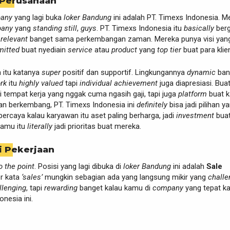
 Perusahaan
any
yang lagi buka
loker Bandung
ini adalah PT. Timexs Indonesia. M
any
yang
standing still
,
guys
. PT. Timexs Indonesia itu
basically
berg
g
relevant
banget sama perkembangan zaman. Mereka punya visi yan
itted
buat nyediain
service
atau
product
yang
top tier
buat para klie
 itu katanya
super
positif dan supportif. Lingkungannya
dynamic
ban
rk
itu
highly valued
tapi
individual achievement
juga diapresiasi. Bua
 tempat kerja yang nggak cuma ngasih gaji, tapi juga
platform
buat 
dan berkembang, PT. Timexs Indonesia ini
definitely
bisa jadi pilihan y
percaya kalau karyawan itu aset paling berharga, jadi
investment
bua
amu itu
literally
jadi prioritas buat mereka.
i Pekerjaan
to the point
. Posisi yang lagi dibuka di
loker Bandung
ini adalah
Sale
er kata
‘sales’
mungkin sebagian ada yang langsung mikir yang
challe
llenging
, tapi
rewarding
banget kalau kamu di
company
yang tepat k
nesia ini.