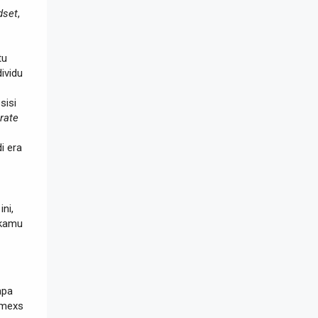
dset
,
tu
dividu
sisi
rate
i era
ni,
 kamu
apa
imexs