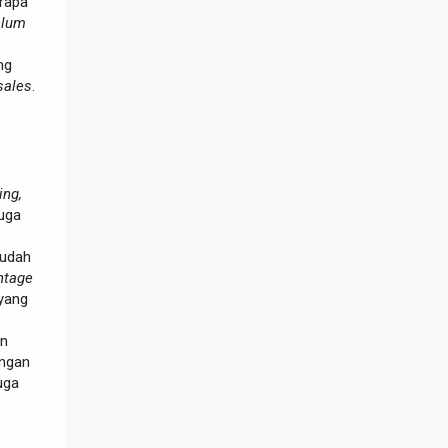
erapa
elum
ng
sales
.
ing,
uga
 udah
ntage
yang
n
ngan
juga