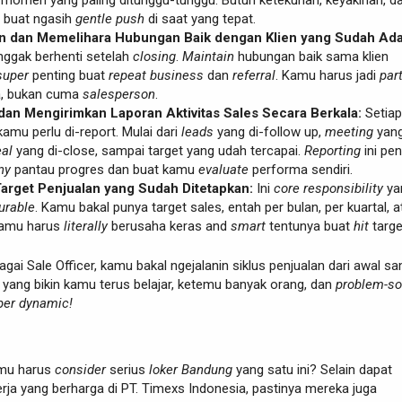
 momen yang paling ditunggu-tunggu. Butuh ketekunan, keyakinan, d
buat ngasih
gentle push
di saat yang tepat.
dan Memelihara Hubungan Baik dengan Klien yang Sudah Ada
ggak berhenti setelah
closing
.
Maintain
hubungan baik sama klien
super
penting buat
repeat business
dan
referral
. Kamu harus jadi
par
a, bukan cuma
salesperson
.
an Mengirimkan Laporan Aktivitas Sales Secara Berkala:
Setiap
amu perlu di-report. Mulai dari
leads
yang di-follow up,
meeting
yan
al
yang di-close, sampai target yang udah tercapai.
Reporting
ini pen
ny
pantau progres dan buat kamu
evaluate
performa sendiri.
arget Penjualan yang Sudah Ditetapkan:
Ini
core responsibility
ya
rable
. Kamu bakal punya target sales, entah per bulan, per kuartal, a
Kamu harus
literally
berusaha keras and
smart
tentunya buat
hit
target
gai Sale Officer, kamu bakal ngejalanin siklus penjualan dari awal s
isi yang bikin kamu terus belajar, ketemu banyak orang, dan
problem-so
per dynamic!
amu harus
consider
serius
loker Bandung
yang satu ini? Selain dapat
ja yang berharga di PT. Timexs Indonesia, pastinya mereka juga