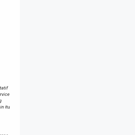
atif
rvice
g
in
itu