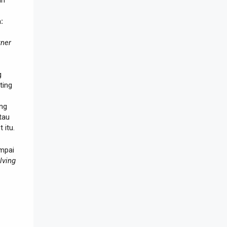
an
:
tner
g
ting
ng
tau
 itu.
ampai
lving