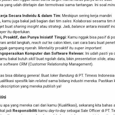
a yang udah ditetapin dan termotivasi sama tantangan. Ini soal
min
rja Secara Individu & dalam Tim:
Meskipun sering kerja mandiri
, kamu juga bakal jadi bagian dari tim
sales
. Kolaborasi sesama tim i
get buat
sharing insight
atau strategi. Jadi,
balance
antara inisiatif in
ayer
itu diperlukan.
, Proaktif, dan Punya Inisiatif Tinggi:
Kamu nggak bisa
pasif
di po
erani ambil langkah,
reach out
ke calon klien, cari cara baru buat
penet
nggak gampang nyerah.
Mentality
proaktif itu
super important
.
operasikan Komputer dan Software Relevan:
Ini
udah pasti
ya d
. Kamu bakal butuh
skill
buat ngolah data, bikin
presentation slide
, atau
ke
software CRM
(Customer Relationship Management).
atas bisa dibilang
general
. Buat
loker Bandung
di PT. Timexs Indonesia i
lifikasi spesifik lain
related
sama bidang industri mereka. Pastikan
 description
yang mereka
publish
ya!
liti
au apa yang mereka cari dari kamu (Kualifikasi), sekarang kita bahas 
kal jadi
Responsibiliti
kamu
day-to-day
sebagai Sale Officer di PT. T