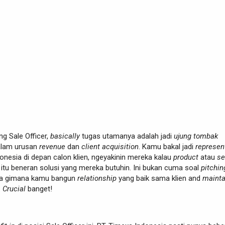
g Sale Officer,
basically
tugas utamanya adalah jadi
ujung tombak
alam urusan
revenue
dan
client acquisition
. Kamu bakal jadi
represent
onesia di depan calon klien, ngeyakinin mereka kalau
product
atau
se
 itu beneran solusi yang mereka butuhin. Ini bukan cuma soal
pitchin
uga gimana kamu bangun
relationship
yang baik sama klien and
mainta
.
Crucial
banget!