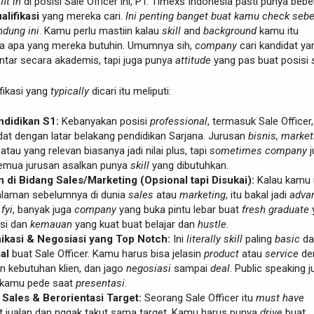
a
fit in
di posisi Sale Officer ini, PT. Timexs Indonesia pasti punya beb
alifikasi
yang mereka cari.
Ini penting banget buat kamu check seb
ndung ini
. Kamu perlu mastiin kalau
skill
and
background
kamu itu
 apa yang mereka butuhin. Umumnya sih,
company
cari kandidat ya
ntar secara akademis, tapi juga punya
attitude
yang pas buat posisi
fikasi yang
typically
dicari itu meliputi:
ndidikan S1:
Kebanyakan posisi
professional
, termasuk Sale Officer,
at dengan latar belakang pendidikan Sarjana. Jurusan
bisnis, market
, atau yang relevan biasanya jadi nilai plus, tapi
sometimes company
j
emua jurusan asalkan punya
skill
yang dibutuhkan.
di Bidang Sales/Marketing (Opsional tapi Disukai):
Kalau kamu
laman sebelumnya di dunia
sales
atau
marketing
, itu bakal jadi
adva
i
fyi
, banyak juga
company
yang buka pintu lebar buat
fresh graduate
si dan
kemauan
yang kuat buat belajar dan
hustle
.
ikasi & Negosiasi yang Top Notch:
Ini
literally
skill
paling
basic
da
al
buat Sale Officer. Kamu harus bisa jelasin
product
atau
service
de
in kebutuhan klien, dan jago
negosiasi
sampai
deal
. Public speaking 
r kamu pede saat
presentasi
.
Sales & Berorientasi Target:
Seorang Sale Officer itu
must have
 jualan dan nggak takut sama target. Kamu harus punya
drive
buat