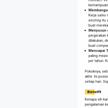
contract!
Ini
kemampuan 
Membangun 
Kerja
sales
n
existing
itu
buat merek
Menyusun d
pergerakan k
dilakukan,
de
buat
compa
Mencapai T
paling
measu
per tahun. 
Pokoknya, seba
akhir. Ini pos
setiap hari.
Su
Benefit
Kenapa sih k
pengalaman ker