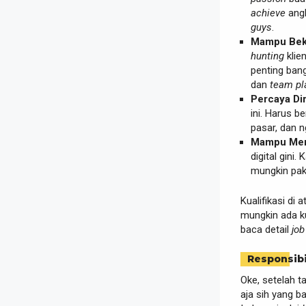
achieve
angk
guys
.
Mampu Beke
hunting
klien
penting ban
dan
team pl
Percaya Diri
ini. Harus b
pasar, dan 
Mampu Meng
digital gini
mungkin pa
Kualifikasi di 
mungkin ada kua
baca detail
job
Responsibi
Oke, setelah t
aja sih yang ba