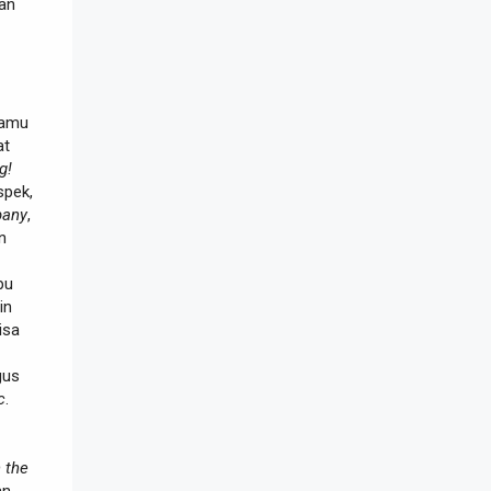
dan
Kamu
at
g!
spek,
any
,
n
pu
in
isa
gus
c
.
n the