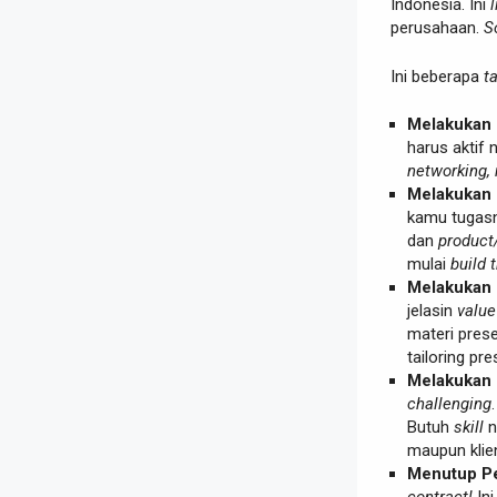
Indonesia. Ini
l
perusahaan.
S
Ini beberapa
t
Melakukan P
harus aktif 
networking, 
Melakukan
kamu tugas
dan
product
mulai
build 
Melakukan 
jelasin
value
materi pres
tailoring p
Melakukan 
challenging
Butuh
skill
n
maupun klie
Menutup Pe