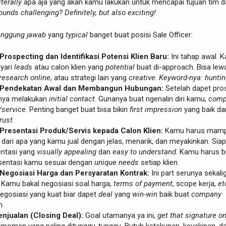
iterally
apa aja yang akan kamu lakukan untuk mencapai tujuan tim 
ounds challenging? Definitely, but also exciting!
anggung jawab
yang
typical
banget buat posisi Sale Officer:
rospecting dan Identifikasi Potensi Klien Baru:
Ini tahap awal. 
nyari
leads
atau calon klien yang
potential
buat di-approach. Bisa lew
research online
, atau strategi lain yang
creative
.
Keyword-nya: huntin
 Pendekatan Awal dan Membangun Hubungan:
Setelah dapet pro
nya melakukan
initial contact
. Gunanya buat ngenalin diri kamu,
comp
/service
. Penting banget buat bisa bikin
first impression
yang baik da
trust
.
Presentasi Produk/Servis kepada Calon Klien:
Kamu harus mam
dari apa yang kamu jual dengan jelas, menarik, dan meyakinkan. Siap
entasi yang
visually appealing
dan
easy to understand
. Kamu harus b
resentasi kamu sesuai dengan
unique needs
setiap klien.
Negosiasi Harga dan Persyaratan Kontrak:
Ini part serunya sekali
. Kamu bakal negosiasi soal harga,
terms of payment
, scope kerja,
et
egosiasi yang kuat biar dapet
deal
yang
win-win
baik buat
company
n.
njualan (Closing Deal):
Goal utamanya ya ini,
get that signature o