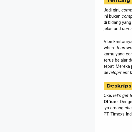
Tentang
Jadi gini,
comp
ini bukan
comp
di bidang yan
jelas and
comm
Vibe kantornya
where
teamwo
kamu yang cari
terus belajar 
tepat. Mereka 
development
k
Deskrips
Oke,
let’s get 
Officer
. Deng
iya emang
cha
PT. Timexs Indo