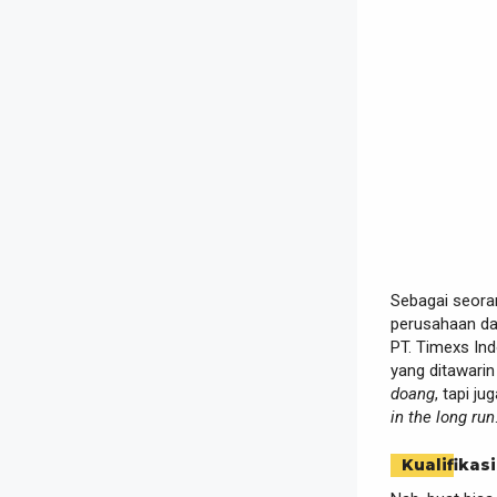
Sebagai seoran
perusahaan d
PT. Timexs Ind
yang ditawarin
doang
, tapi j
in the long run
Kualifikasi