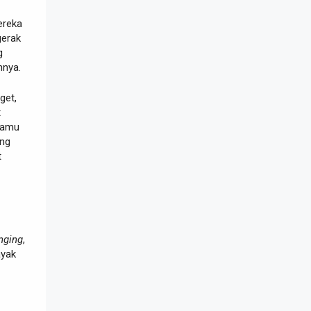
ereka
erak
g
nnya.
get,
t
kamu
ang
t
nging
,
ayak