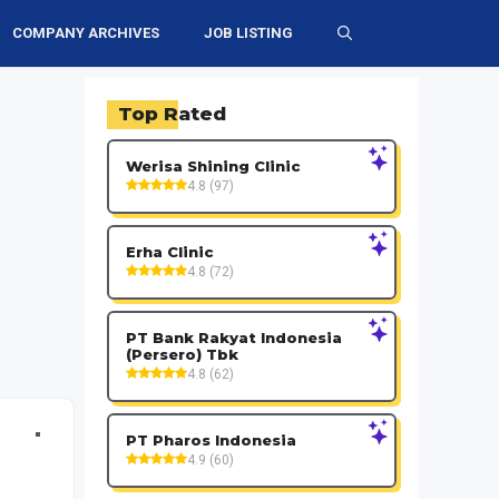
COMPANY ARCHIVES
JOB LISTING
Top Rated
Werisa Shining Clinic
4.8 (97)
Erha Clinic
4.8 (72)
PT Bank Rakyat Indonesia
(Persero) Tbk
4.8 (62)
PT Pharos Indonesia
4.9 (60)