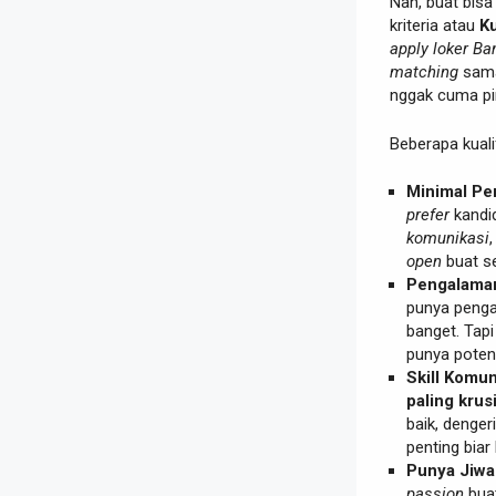
Nah, buat bis
kriteria atau
Ku
apply loker Ba
matching
sama
nggak cuma pi
Beberapa kuali
Minimal Pe
prefer
kandid
komunikasi
open
buat s
Pengalaman 
punya penga
banget. Tap
punya poten
Skill Komun
paling krusi
baik, denger
penting bia
Punya Jiwa 
passion
buat