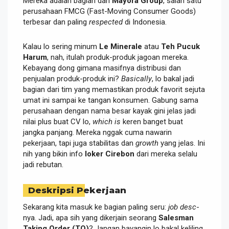
Mereka adalah bagian dari
Mayora Group
, salah satu
perusahaan FMCG (Fast-Moving Consumer Goods)
terbesar dan paling
respected
di Indonesia.
Kalau lo sering minum
Le Minerale
atau
Teh Pucuk
Harum
, nah, itulah produk-produk jagoan mereka.
Kebayang dong gimana masifnya distribusi dan
penjualan produk-produk ini?
Basically
, lo bakal jadi
bagian dari tim yang memastikan produk favorit sejuta
umat ini sampai ke tangan konsumen. Gabung sama
perusahaan dengan nama besar kayak gini jelas jadi
nilai plus buat CV lo,
which is
keren banget buat
jangka panjang. Mereka nggak cuma nawarin
pekerjaan, tapi juga stabilitas dan
growth
yang jelas. Ini
nih yang bikin info
loker Cirebon
dari mereka selalu
jadi rebutan.
Deskripsi Pekerjaan
Sekarang kita masuk ke bagian paling seru:
job desc
-
nya. Jadi, apa sih yang dikerjain seorang
Salesman
Taking Order (TO)
? Jangan bayangin lo bakal keliling