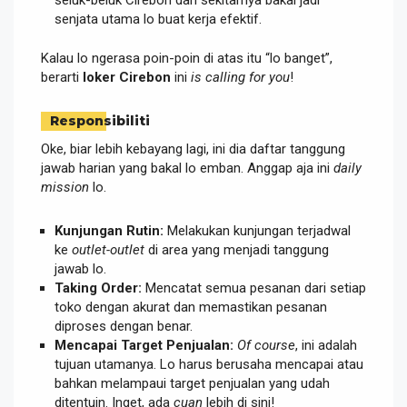
senjata utama lo buat kerja efektif.
Kalau lo ngerasa poin-poin di atas itu “lo banget”,
berarti
loker Cirebon
ini
is calling for you
!
Responsibiliti
Oke, biar lebih kebayang lagi, ini dia daftar tanggung
jawab harian yang bakal lo emban. Anggap aja ini
daily
mission
lo.
Kunjungan Rutin:
Melakukan kunjungan terjadwal
ke
outlet-outlet
di area yang menjadi tanggung
jawab lo.
Taking Order:
Mencatat semua pesanan dari setiap
toko dengan akurat dan memastikan pesanan
diproses dengan benar.
Mencapai Target Penjualan:
Of course
, ini adalah
tujuan utamanya. Lo harus berusaha mencapai atau
bahkan melampaui target penjualan yang udah
ditentuin. Inget, ada
cuan
lebih di sini!