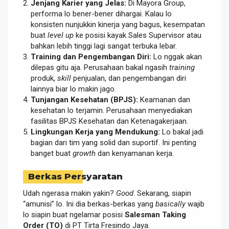
Jenjang Karier yang Jelas:
Di Mayora Group,
performa lo bener-bener dihargai. Kalau lo
konsisten nunjukkin kinerja yang bagus, kesempatan
buat
level up
ke posisi kayak Sales Supervisor atau
bahkan lebih tinggi lagi sangat terbuka lebar.
Training dan Pengembangan Diri:
Lo nggak akan
dilepas gitu aja. Perusahaan bakal ngasih
training
produk,
skill
penjualan, dan pengembangan diri
lainnya biar lo makin jago.
Tunjangan Kesehatan (BPJS):
Keamanan dan
kesehatan lo terjamin. Perusahaan menyediakan
fasilitas BPJS Kesehatan dan Ketenagakerjaan.
Lingkungan Kerja yang Mendukung:
Lo bakal jadi
bagian dari tim yang solid dan suportif. Ini penting
banget buat
growth
dan kenyamanan kerja.
Berkas Persyaratan
Udah ngerasa makin yakin?
Good
. Sekarang, siapin
“amunisi” lo. Ini dia berkas-berkas yang
basically
wajib
lo siapin buat ngelamar posisi
Salesman Taking
Order (TO)
di PT Tirta Fresindo Jaya.