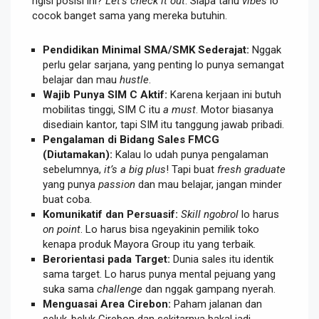
ngisi posisi ini?
Let’s check it out
. Siapa tahu
vibes
lo
cocok banget sama yang mereka butuhin.
Pendidikan Minimal SMA/SMK Sederajat:
Nggak
perlu gelar sarjana, yang penting lo punya semangat
belajar dan mau
hustle
.
Wajib Punya SIM C Aktif:
Karena kerjaan ini butuh
mobilitas tinggi, SIM C itu
a must
. Motor biasanya
disediain kantor, tapi SIM itu tanggung jawab pribadi.
Pengalaman di Bidang Sales FMCG
(Diutamakan):
Kalau lo udah punya pengalaman
sebelumnya,
it’s a big plus
! Tapi buat
fresh graduate
yang punya
passion
dan mau belajar, jangan minder
buat coba.
Komunikatif dan Persuasif:
Skill ngobrol
lo harus
on point
. Lo harus bisa ngeyakinin pemilik toko
kenapa produk Mayora Group itu yang terbaik.
Berorientasi pada Target:
Dunia sales itu identik
sama target. Lo harus punya mental pejuang yang
suka sama
challenge
dan nggak gampang nyerah.
Menguasai Area Cirebon:
Paham jalanan dan
seluk-beluk Cirebon dan sekitarnya bakal jadi