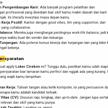
a.
 Pengembangan Karir:
Ada banyak program pelatihan dan
n profesional yang disediain biar
skill
kamu makin diasah dan kari
jak. Ini
literally
investasi masa depan kamu.
Kerja Positif:
Kantor dengan
good vibes
, tim yang
supportive
, dan
a yang
collaborative
.
Balance:
Mereka juga menghargai pentingnya
work-life balance
, jadi
unya waktu buat diri sendiri dan keluarga.
Tunjangan:
Ada potensi bonus kinerja dan tunjangan lain yang bikin
gat bekerja.
ersyaratan
uat apply
Loker Cirebon
ini? Tunggu dulu, pastikan kamu udah siap
persyaratan biar lamaran kamu
perfect
dan nggak ada yang kurang. I
ng wajib kamu lampirkan:
an Kerja:
Tulisan tangan atau ketik komputer, isi yang
persuasive
d
enapa kamu adalah kandidat terbaik.
Vitae (CV):
Disusun rapi, lengkap, dan
up-to-date
. Jangan lupa sert
 relevan dan
skill
yang kamu punya.
azah Terakhir:
Legalisir ya,
gengs
.