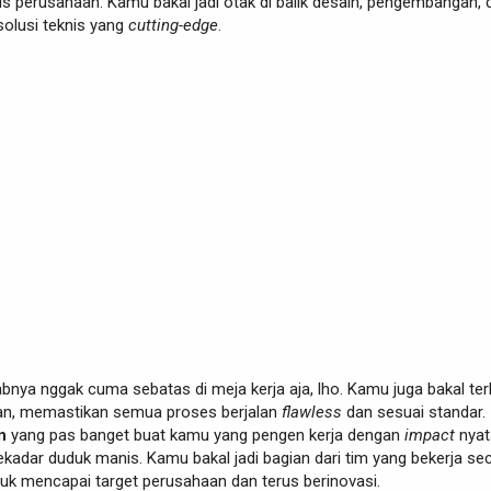
is perusahaan. Kamu bakal jadi otak di balik desain, pengembangan, 
solusi teknis yang
cutting-edge
.
nya nggak cuma sebatas di meja kerja aja, lho. Kamu juga bakal terl
ngan, memastikan semua proses berjalan
flawless
dan sesuai standar. 
n
yang pas banget buat kamu yang pengen kerja dengan
impact
nyat
adar duduk manis. Kamu bakal jadi bagian dari tim yang bekerja se
tuk mencapai target perusahaan dan terus berinovasi.