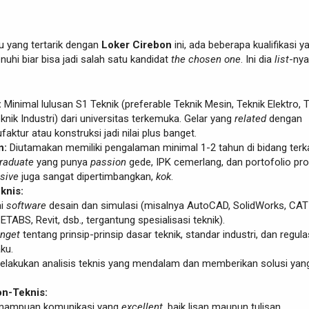
u yang tertarik dengan
Loker Cirebon
ini, ada beberapa kualifikasi y
uhi biar bisa jadi salah satu kandidat
the chosen one
. Ini dia
list
-nya
:
Minimal lulusan S1 Teknik (preferable Teknik Mesin, Teknik Elektro, 
Teknik Industri) dari universitas terkemuka. Gelar yang
related
dengan
aktur atau konstruksi jadi nilai plus banget.
n:
Diutamakan memiliki pengalaman minimal 1-2 tahun di bidang terka
graduate
yang punya
passion
gede, IPK cemerlang, dan portofolio pr
sive
juga sangat dipertimbangkan,
kok
.
knis:
ai
software
desain dan simulasi (misalnya AutoCAD, SolidWorks, CAT
TABS, Revit, dsb., tergantung spesialisasi teknik).
nget
tentang prinsip-prinsip dasar teknik, standar industri, dan regula
ku.
akukan analisis teknis yang mendalam dan memberikan solusi yan
on-Teknis:
mampuan komunikasi yang
excellent
, baik lisan maupun tulisan.