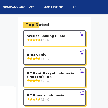
COMPANY ARCHIVES
JOB LISTING
Top Rated
Werisa Shining Clinic
4.8 (97)
Erha Clinic
4.8 (72)
PT Bank Rakyat Indonesia
(Persero) Tbk
4.8 (62)
PT Pharos Indonesia
4.9 (60)