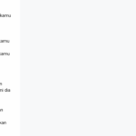
r kamu
 kamu
 kamu
in
ni dia
an
akan