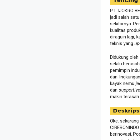
Tentang
PT TJOKRO BE
jadi salah sat
sekitarnya. Pe
kualitas prod
diraguin lagi,
teknis yang
up
Didukung oleh
selalu berusah
pemimpin indus
dan lingkungan
kayak nemu
ja
dan
supportiv
makin terasah
Deskrips
Oke, sekarang 
CIREBONINDO sa
berinovasi. Pos