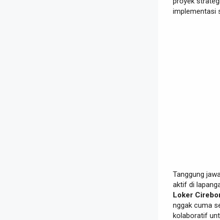
proyek strateg
implementasi 
Tanggung jawab
aktif di lapa
Loker Cirebo
nggak cuma sek
kolaboratif un