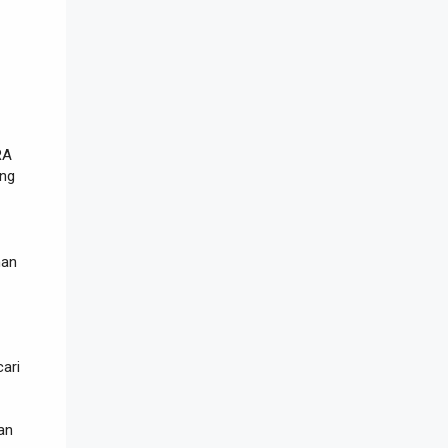
RA
ng
han
ari
an