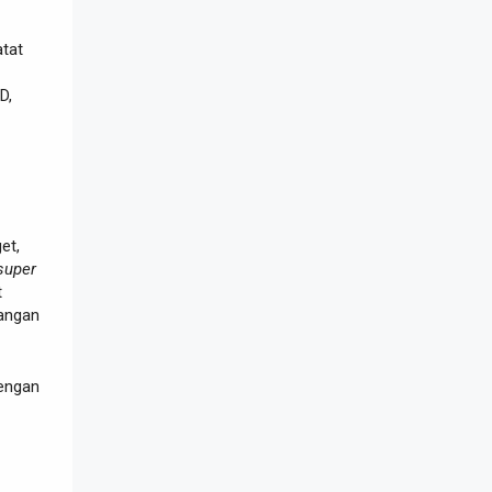
tat
D,
et,
super
t
angan
dengan