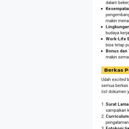
dalam bekerj
Kesempatan
pengembanga
makin menan
Lingkungan 
budaya kerj
Work-Life 
bisa tetap p
Bonus dan 
makin seman
Berkas P
Udah
excited
b
semua berkas 
list
dokumen ya
Surat Lamar
sampaikan k
Curriculum 
pengalaman
Fotokopi Ij