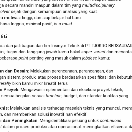
rja secara mandiri maupun dalam tim yang
multidisciplinary
.
olver
sejati dengan kemampuan analisis yang kuat.
nya motivasi tinggi, dan siap belajar hal baru.
asa Inggris, minimal pasif,
is a must
.
liti
los dan jadi bagian dari tim Insinyur Teknik di PT TJOKRO BERSAUDA
ni, tugas dan tanggung jawab kamu bakal
super varied
dan menanta
a beberapa
point
penting yang masuk dalam
jobdesc
kamu:
n dan Desain:
Melakukan perencanaan, perancangan, dan
n sistem, produk, atau proses berdasarkan spesifikasi dan kebutu
terally
bikin kamu mikir kreatif terus.
n Proyek:
Mengawasi implementasi dan eksekusi proyek teknik,
 semua berjalan sesuai
timeline
, budget, dan standar kualitas yang
knis:
Melakukan analisis terhadap masalah teknis yang muncul, menc
, dan memberikan solusi inovatif nan efektif.
i dan Peningkatan:
Mengidentifikasi peluang untuk
continuous
t
dalam proses produksi atau operasional, meningkatkan efisiensi, d