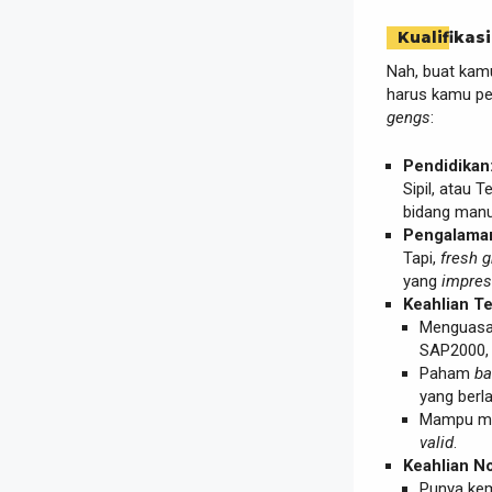
Kualifikasi
Nah, buat kam
harus kamu pen
gengs
:
Pendidikan
Sipil, atau 
bidang manuf
Pengalama
Tapi,
fresh 
yang
impres
Keahlian Te
Menguas
SAP2000, E
Paham
ba
yang berla
Mampu mel
valid
.
Keahlian N
Punya ke