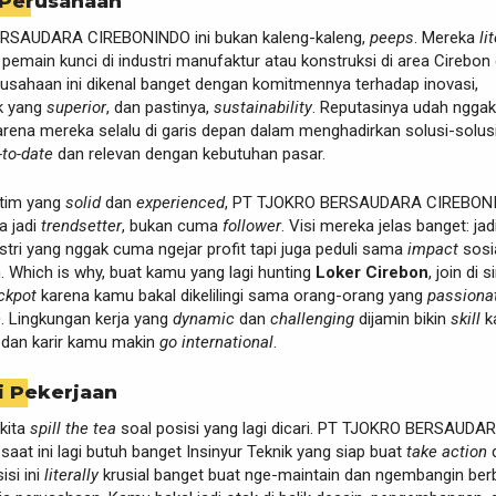
 Perusahaan
RSAUDARA CIREBONINDO ini bukan kaleng-kaleng,
peeps
. Mereka
li
u pemain kunci di industri manufaktur atau konstruksi di area Cirebon
rusahaan ini dikenal banget dengan komitmennya terhadap inovasi,
uk yang
superior
, dan pastinya,
sustainability
. Reputasinya udah nggak
 karena mereka selalu di garis depan dalam menghadirkan solusi-solus
-to-date
dan relevan dengan kebutuhan pasar.
 tim yang
solid
dan
experienced
, PT TJOKRO BERSAUDARA CIREBON
a jadi
trendsetter
, bukan cuma
follower
. Visi mereka jelas banget: jad
tri yang nggak cuma ngejar profit tapi juga peduli sama
impact
sosi
. Which is why, buat kamu yang lagi hunting
Loker Cirebon
, join di si
ckpot
karena kamu bakal dikelilingi sama orang-orang yang
passiona
e
. Lingkungan kerja yang
dynamic
dan
challenging
dijamin bikin
skill
k
 dan karir kamu makin
go international
.
i Pekerjaan
kita
spill the tea
soal posisi yang lagi dicari. PT TJOKRO BERSAUDA
at ini lagi butuh banget Insinyur Teknik yang siap buat
take action
isi ini
literally
krusial banget buat nge-maintain dan ngembangin ber