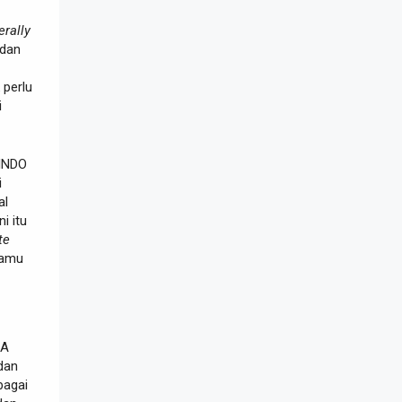
terally
 dan
 perlu
i
INDO
i
al
ni itu
te
amu
RA
dan
bagai