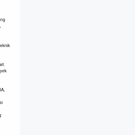
ang
,
Teknik
it.
oyek
IA,
si
g