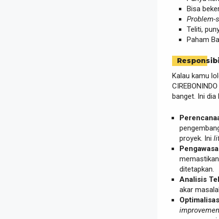
Bisa beke
Problem-s
Teliti, pu
Paham Bah
Responsibi
Kalau kamu lo
CIREBONINDO i
banget. Ini di
Perencanaa
pengembanga
proyek. Ini
li
Pengawasa
memastikan
ditetapkan.
Analisis Te
akar masalah
Optimalisas
improvemen