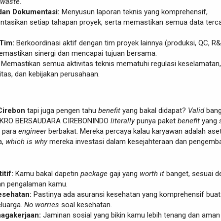
waste
.
dan Dokumentasi:
Menyusun laporan teknis yang komprehensif,
asikan setiap tahapan proyek, serta memastikan semua data terca
Tim:
Berkoordinasi aktif dengan tim proyek lainnya (produksi, QC, R&
 memastikan sinergi dan mencapai tujuan bersama.
Memastikan semua aktivitas teknis mematuhi regulasi keselamatan,
itas, dan kebijakan perusahaan.
Cirebon
tapi juga pengen tahu
benefit
yang bakal didapat?
Valid
bang
JOKRO BERSAUDARA CIREBONINDO
literally
punya paket
benefit
yang
 para
engineer
berbakat. Mereka percaya kalau karyawan adalah ase
a,
which is why
mereka investasi dalam kesejahteraan dan pengemb
tif:
Kamu bakal dapetin
package
gaji yang
worth it
banget, sesuai 
 dan pengalaman kamu.
esehatan:
Pastinya ada asuransi kesehatan yang komprehensif buat
luarga.
No worries
soal kesehatan.
agakerjaan:
Jaminan sosial yang bikin kamu lebih tenang dan aman