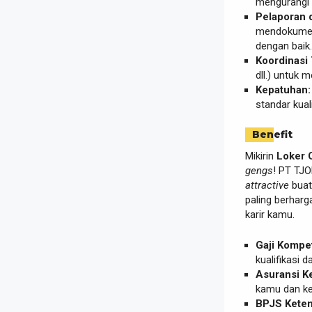
mengurangi
Pelaporan 
mendokument
dengan baik.
Koordinasi 
dll.) untuk
Kepatuhan:
standar kual
Benefit
Mikirin
Loker 
gengs
! PT T
attractive
buat
paling berharg
karir kamu.
Gaji Kompeti
kualifikasi
Asuransi K
kamu dan ke
BPJS Keten