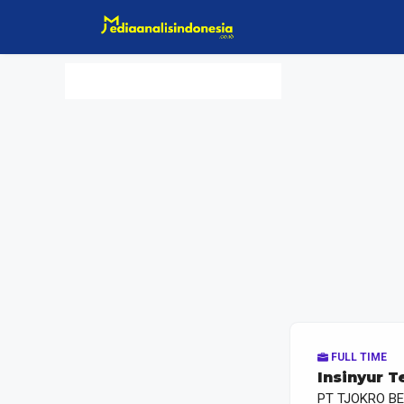
Langsung
ke
isi
FULL TIME
Insinyur 
PT TJOKRO B