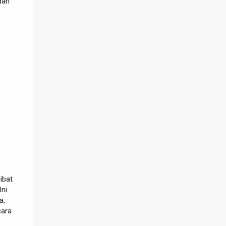
dan
ibat
Ini
a,
cara