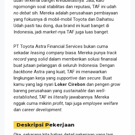
udah terkenal banget kredibilitasnya. Jadi, kalo
ngomongin soal stabilitas dan reputasi, TAF ini udah
no debat
sih. Mereka adalah perusahaan pembiayaan
yang fokusnya di mobil-mobil Toyota dan Daihatsu.
Udah pasti tau dong, dua brand ini kuat banget di
Indonesia, jadi
market
-nya TAF juga luas banget.
PT Toyota Astra Financial Services bukan cuma
sekadar
leasing company
biasa. Mereka punya
track
record
yang
solid
dalam memberikan solusi finansial
buat jutaan pelanggan di seluruh Indonesia. Dengan
backbone
Astra yang kuat, TAF ini menawarkan
lingkungan kerja yang
supportive
dan
secure
. Buat
kamu yang lagi nyari
Loker Cirebon
dan pengen
grow
bareng perusahaan yang
sustainable
dan
well-
established
, TAF ini
literally
jawabannya. Mereka
nggak cuma mikirin
profit
, tapi juga
employee welfare
dan
career development
.
Deskripsi Pekerjaan
Oke, sekarang kita bahas detail pekerjaan yang lagi