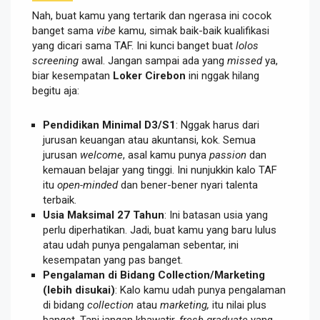
Nah, buat kamu yang tertarik dan ngerasa ini cocok
banget sama
vibe
kamu, simak baik-baik kualifikasi
yang dicari sama TAF. Ini kunci banget buat
lolos
screening
awal. Jangan sampai ada yang
missed
ya,
biar kesempatan
Loker Cirebon
ini nggak hilang
begitu aja:
Pendidikan Minimal D3/S1
: Nggak harus dari
jurusan keuangan atau akuntansi, kok. Semua
jurusan
welcome
, asal kamu punya
passion
dan
kemauan belajar yang tinggi. Ini nunjukkin kalo TAF
itu
open-minded
dan bener-bener nyari talenta
terbaik.
Usia Maksimal 27 Tahun
: Ini batasan usia yang
perlu diperhatikan. Jadi, buat kamu yang baru lulus
atau udah punya pengalaman sebentar, ini
kesempatan yang pas banget.
Pengalaman di Bidang Collection/Marketing
(lebih disukai)
: Kalo kamu udah punya pengalaman
di bidang
collection
atau
marketing,
itu nilai plus
banget. Tapi jangan khawatir,
fresh graduate
yang