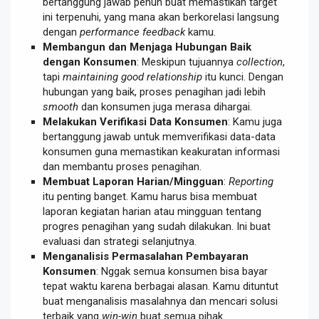
bertanggung jawab penuh buat memastikan target
ini terpenuhi, yang mana akan berkorelasi langsung
dengan
performance feedback
kamu.
Membangun dan Menjaga Hubungan Baik
dengan Konsumen
: Meskipun tujuannya
collection
,
tapi
maintaining good relationship
itu kunci. Dengan
hubungan yang baik, proses penagihan jadi lebih
smooth
dan konsumen juga merasa dihargai.
Melakukan Verifikasi Data Konsumen
: Kamu juga
bertanggung jawab untuk memverifikasi data-data
konsumen guna memastikan keakuratan informasi
dan membantu proses penagihan.
Membuat Laporan Harian/Mingguan
:
Reporting
itu penting banget. Kamu harus bisa membuat
laporan kegiatan harian atau mingguan tentang
progres penagihan yang sudah dilakukan. Ini buat
evaluasi dan strategi selanjutnya.
Menganalisis Permasalahan Pembayaran
Konsumen
: Nggak semua konsumen bisa bayar
tepat waktu karena berbagai alasan. Kamu dituntut
buat menganalisis masalahnya dan mencari solusi
terbaik yang
win-win
buat semua pihak.