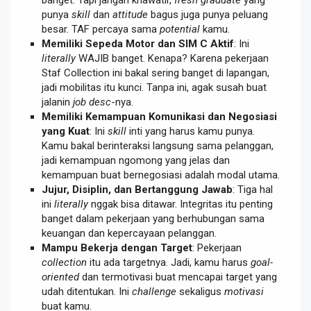
punya
skill
dan
attitude
bagus juga punya peluang
besar. TAF percaya sama
potential
kamu.
Memiliki Sepeda Motor dan SIM C Aktif
: Ini
literally
WAJIB banget. Kenapa? Karena pekerjaan
Staf Collection ini bakal sering banget di lapangan,
jadi mobilitas itu kunci. Tanpa ini, agak susah buat
jalanin
job desc
-nya.
Memiliki Kemampuan Komunikasi dan Negosiasi
yang Kuat
: Ini
skill
inti yang harus kamu punya.
Kamu bakal berinteraksi langsung sama pelanggan,
jadi kemampuan ngomong yang jelas dan
kemampuan buat bernegosiasi adalah modal utama.
Jujur, Disiplin, dan Bertanggung Jawab
: Tiga hal
ini
literally
nggak bisa ditawar. Integritas itu penting
banget dalam pekerjaan yang berhubungan sama
keuangan dan kepercayaan pelanggan.
Mampu Bekerja dengan Target
: Pekerjaan
collection
itu ada targetnya. Jadi, kamu harus
goal-
oriented
dan termotivasi buat mencapai target yang
udah ditentukan. Ini
challenge
sekaligus
motivasi
buat kamu.