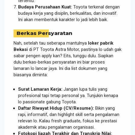
tertentu.
Budaya Perusahaan Kuat:
Toyota terkenal dengan
budaya kerja yang disiplin, berkualitas, dan inovatif.
Ini akan membentuk karakter lo jadi lebih baik.
Berkas Persyaratan
Nah, setelah tau seberapa mantulnya
loker pabrik
Bekasi
di PT Toyota Astra Motor, pastinya lo udah gak
sabar pengen apply kan? Eits, tunggu dulu. Siapkan
dulu berkas-berkas persyaratan ini biar proses
lamaran lo lancar jaya. Ini dia list dokumen yang
biasanya diminta:
Surat Lamaran Kerja:
Jangan lupa tulis yang
profesional tapi tetap personal ya. Tunjukin kenapa
lo passionate gabung Toyota.
Daftar Riwayat Hidup (CV/Resume):
Bikin yang
rapi, informatif, dan highlight skill serta pengalaman
relevan lo. Kalau fresh graduate, fokus ke prestasi
akademik atau pengalaman organisasi.
Fotokopi Ijazah Terakhir dan Transkrip Nilai: