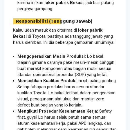
karena ini kan
loker pabrik Bekasi
, jadi biar pulang
perginya gampang.
Responsibiliti (Tanggung Jawab)
Kalau udah masuk dan diterima di
loker pabrik
Bekasi
di Toyota, pastinya ada tanggung jawab yang
harus diemban. Ini dia beberapa gambaran umumnya:
Mengoperasikan Mesin Produksi:
Lo bakal
diajarin gimana caranya pake mesin-mesin canggih
buat merakit komponen atau bagian mobil sesuai
standar operasional prosedur (SOP) yang ketat.
Memastikan Kualitas Produk:
Ini sih paling penting.
Setiap tahapan produksi harus sesuai standar
kualitas Toyota. Lo bakal terlibat dalam pengecekan
visual, penggunaan alat ukur, dan mastiin zero
defect buat bagian yang lo kerjain.
Mengikuti Prosedur Keselamatan Kerja:
Safety
first, guys! Lo harus selalu patuh sama semua
aturan keselamatan kerja, pakai APD lengkap, dan
gak boleh melanggar demi keamanan diri sendiri dan