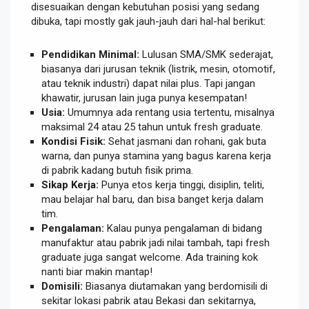
disesuaikan dengan kebutuhan posisi yang sedang
dibuka, tapi mostly gak jauh-jauh dari hal-hal berikut:
Pendidikan Minimal:
Lulusan SMA/SMK sederajat,
biasanya dari jurusan teknik (listrik, mesin, otomotif,
atau teknik industri) dapat nilai plus. Tapi jangan
khawatir, jurusan lain juga punya kesempatan!
Usia:
Umumnya ada rentang usia tertentu, misalnya
maksimal 24 atau 25 tahun untuk fresh graduate.
Kondisi Fisik:
Sehat jasmani dan rohani, gak buta
warna, dan punya stamina yang bagus karena kerja
di pabrik kadang butuh fisik prima.
Sikap Kerja:
Punya etos kerja tinggi, disiplin, teliti,
mau belajar hal baru, dan bisa banget kerja dalam
tim.
Pengalaman:
Kalau punya pengalaman di bidang
manufaktur atau pabrik jadi nilai tambah, tapi fresh
graduate juga sangat welcome. Ada training kok
nanti biar makin mantap!
Domisili:
Biasanya diutamakan yang berdomisili di
sekitar lokasi pabrik atau Bekasi dan sekitarnya,