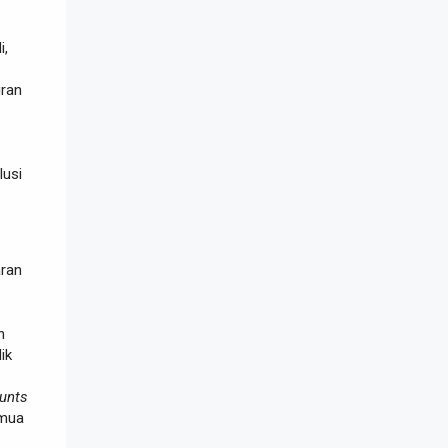
i,
uran
lusi
aran
n
ik
unts
emua