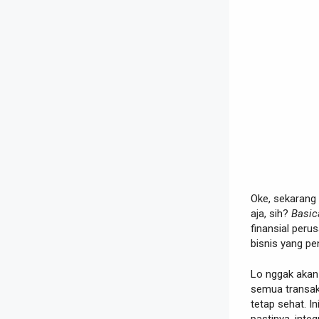
Oke, sekarang 
aja, sih?
Basic
finansial peru
bisnis yang pe
Lo nggak akan 
semua transak
tetap sehat. In