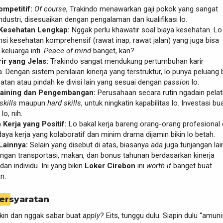
ompetitif:
Of course
, Trakindo menawarkan gaji pokok yang sangat
industri, disesuaikan dengan pengalaman dan kualifikasi lo.
Kesehatan Lengkap:
Nggak perlu khawatir soal biaya kesehatan. Lo
si kesehatan komprehensif (rawat inap, rawat jalan) yang juga bisa
keluarga inti.
Peace of mind
banget, kan?
ir yang Jelas:
Trakindo sangat mendukung pertumbuhan karir
 Dengan sistem penilaian kinerja yang terstruktur, lo punya peluang 
batan atau pindah ke divisi lain yang sesuai dengan
passion
lo.
aining dan Pengembangan:
Perusahaan secara rutin ngadain pelat
skills
maupun
hard skills
, untuk ningkatin kapabilitas lo. Investasi bu
o, nih.
Kerja yang Positif:
Lo bakal kerja bareng orang-orang profesional
daya kerja yang kolaboratif dan minim drama dijamin bikin lo betah.
Lainnya:
Selain yang disebut di atas, biasanya ada juga tunjangan lai
angan transportasi, makan, dan bonus tahunan berdasarkan kinerja
an individu. Ini yang bikin
Loker Cirebon
ini
worth it
banget buat
n.
ersyaratan
kin dan nggak sabar buat
apply
? Eits, tunggu dulu. Siapin dulu “amunis