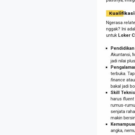
pastinya, integ
Kualifikasi
Ngerasa
relat
nggak? Ini ad
untuk
Loker C
Pendidikan
Akuntansi, 
jadi nilai plu
Pengalaman
terbuka. Tap
finance
atau
bakal jadi b
Skill Tekn
harus
fluent
rumus-rumus
senjata raha
makin bersin
Kemampuan 
angka, nemu