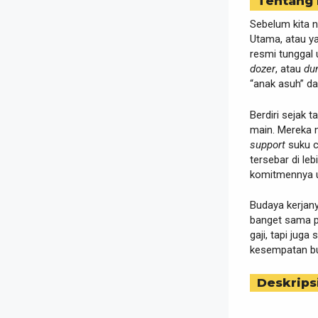
Tentang
Sebelum kita 
Utama, atau ya
resmi tunggal u
dozer
, atau
du
“anak asuh” da
Berdiri sejak 
main. Mereka n
support
suku c
tersebar di leb
komitmennya 
Budaya kerja
banget sama p
gaji, tapi juga 
kesempatan bu
Deskrips