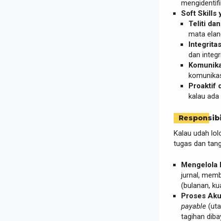
mengidentifi
Soft Skills
Teliti da
mata elang
Integrita
dan integr
Komunikat
komunikasi
Proaktif 
kalau ada
Responsibi
Kalau udah lol
tugas dan tang
Mengelola 
jurnal, memb
(bulanan, ku
Proses Aku
payable
(uta
tagihan diba