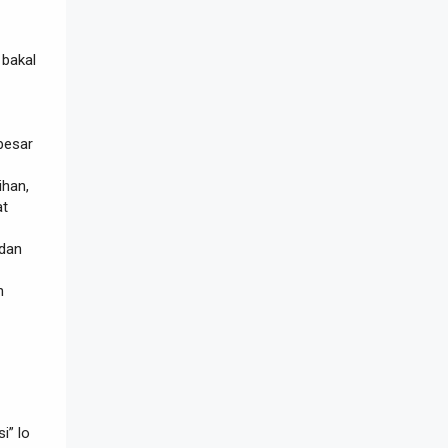
 bakal
besar
ihan,
at
 dan
n
i” lo