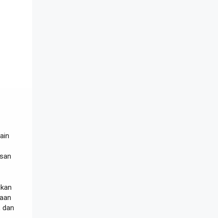
ain
usan
ikan
aan
, dan