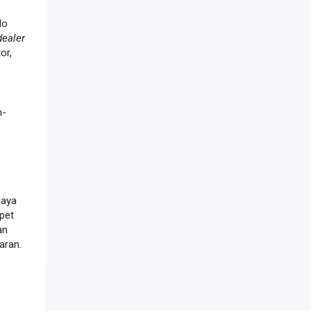
do
dealer
or,
n-
caya
pet
an
aran.