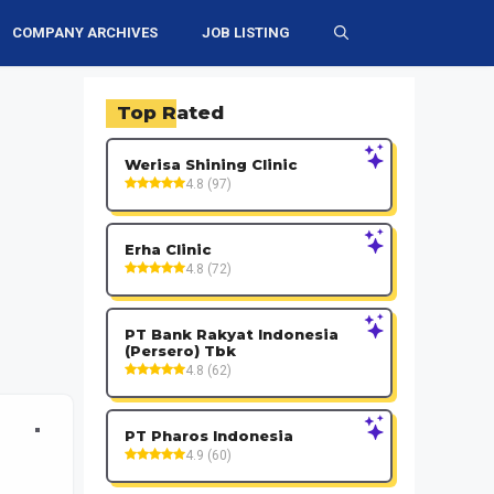
COMPANY ARCHIVES
JOB LISTING
Top Rated
Werisa Shining Clinic
4.8 (97)
Erha Clinic
4.8 (72)
PT Bank Rakyat Indonesia
(Persero) Tbk
4.8 (62)
PT Pharos Indonesia
4.9 (60)