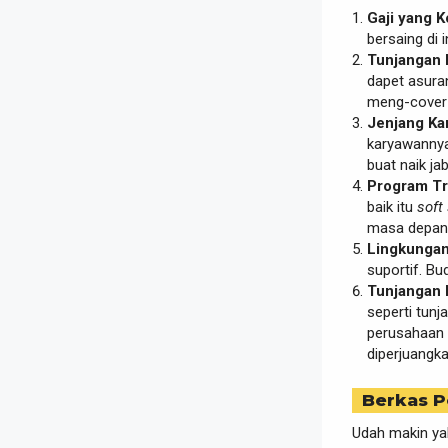
Gaji yang K
bersaing di 
Tunjangan 
dapet asuran
meng-cover 
Jenjang Kar
karyawannya.
buat naik ja
Program Tr
baik itu
soft 
masa depan l
Lingkungan 
suportif. Bu
Tunjangan 
seperti tunj
perusahaan d
diperjuangka
Berkas P
Udah makin ya