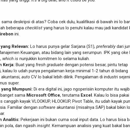
ritas yang tinggi.
It’s a big deal, and it could be you
.
e
sama deskripsi di atas? Coba cek dulu, kualifikasi di bawah ini lo ba
alah beberapa
checklist
yang harus lo penuhi kalau mau jadi kandidat 
irebon
ini.
 yang Relevan:
Lo harus punya gelar Sarjana (S1),
preferably
dari ju
Manajemen Keuangan, atau bidang lain yang serumpun. IPK yang oke 
s,
which is
nunjukkin komitmen lo selama kuliah.
 Kerja:
Buat yang
fresh graduate
dengan potensi besar, pintu tetap
i, kalau lo udah punya pengalaman kerja minimal 1-2 tahun di bidang
 akuntansi,
auto
CV lo bakal lebih dilirik. Pengalaman di industri sejen
onus super.
is yang Mumpuni:
Di era digital ini, jago ngoperisiin komputer itu wajib
banget sama
Microsoft Office
, terutama
Excel
. Kalau lo bisa pakai
 canggih kayak VLOOKUP, HLOOKUP, Pivot Table, itu udah kayak pu
sia. Familiar dengan
software
akuntansi (misalnya SAP) bakal bikin l
ar.
Analitis:
Pekerjaan ini bukan cuma soal input data. Lo harus bisa 
in pola, dan ngasih
insight
. Kemampuan analisis yang kuat bakal ban