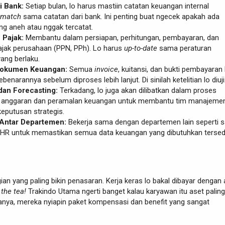
i Bank:
Setiap bulan, lo harus mastiin catatan keuangan internal
match
sama catatan dari bank. Ini penting buat ngecek apakah ada
ng aneh atau nggak tercatat.
Pajak:
Membantu dalam persiapan, perhitungan, pembayaran, dan
ajak perusahaan (PPN, PPh). Lo harus
up-to-date
sama peraturan
ang berlaku.
 Dokumen Keuangan:
Semua
invoice
, kuitansi, dan bukti pembayaran
kebenarannya sebelum diproses lebih lanjut. Di sinilah ketelitian lo diuji
dan Forecasting:
Terkadang, lo juga akan dilibatkan dalam proses
 anggaran dan peramalan keuangan untuk membantu tim manajeme
eputusan strategis.
 Antar Departemen:
Bekerja sama dengan departemen lain seperti s
an HR untuk memastikan semua data keuangan yang dibutuhkan tersed
agian yang paling bikin penasaran. Kerja keras lo bakal dibayar dengan
 the tea!
Trakindo Utama ngerti banget kalau karyawan itu aset paling
anya, mereka nyiapin paket kompensasi dan benefit yang sangat