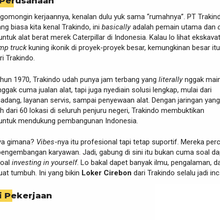
 Perusahaan
ngomongin kerjaannya, kenalan dulu yuk sama “rumahnya”. PT Trakin
ng biasa kita kenal Trakindo, ini
basically
adalah pemain utama dan
ntuk alat berat merek Caterpillar di Indonesia. Kalau lo lihat ekskavat
mp truck
kuning ikonik di proyek-proyek besar, kemungkinan besar itu
ri Trakindo.
tahun 1970, Trakindo udah punya jam terbang yang
literally
nggak mai
ggak cuma jualan alat, tapi juga nyediain solusi lengkap, mulai dari
adang, layanan servis, sampai penyewaan alat. Dengan jaringan yang
ih dari 60 lokasi di seluruh penjuru negeri, Trakindo membuktikan
untuk mendukung pembangunan Indonesia.
nya gimana?
Vibes
-nya itu profesional tapi tetap suportif. Mereka per
engembangan karyawan. Jadi, gabung di sini itu bukan cuma soal da
soal
investing in yourself
. Lo bakal dapet banyak ilmu, pengalaman, d
at tumbuh. Ini yang bikin
Loker Cirebon
dari Trakindo selalu jadi inc
i Pekerjaan