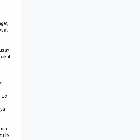
nget,
kuat
rusan
bakal
is
. Lo
nya
o
baca
tu lo