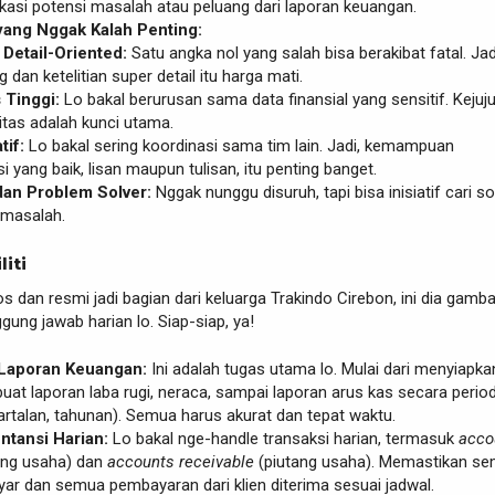
kasi potensi masalah atau peluang dari laporan keuangan.
 yang Nggak Kalah Penting:
n Detail-Oriented:
Satu angka nol yang salah bisa berakibat fatal. Jad
 dan ketelitian super detail itu harga mati.
s Tinggi:
Lo bakal berurusan sama data finansial yang sensitif. Kejuj
itas adalah kunci utama.
if:
Lo bakal sering koordinasi sama tim lain. Jadi, kemampuan
 yang baik, lisan maupun tulisan, itu penting banget.
dan Problem Solver:
Nggak nunggu disuruh, tapi bisa inisiatif cari so
 masalah.
liti
os dan resmi jadi bagian dari keluarga Trakindo Cirebon, ini dia gamb
gung jawab harian lo. Siap-siap, ya!
Laporan Keuangan:
Ini adalah tugas utama lo. Mulai dari menyiapka
uat laporan laba rugi, neraca, sampai laporan arus kas secara period
artalan, tahunan). Semua harus akurat dan tepat waktu.
ntansi Harian:
Lo bakal nge-handle transaksi harian, termasuk
acco
ng usaha) dan
accounts receivable
(piutang usaha). Memastikan s
yar dan semua pembayaran dari klien diterima sesuai jadwal.