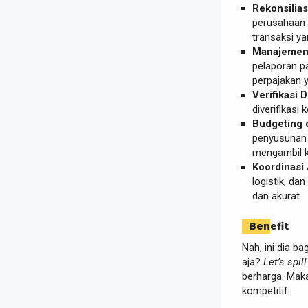
Rekonsilias
perusahaan
transaksi ya
Manajemen 
pelaporan p
perpajakan y
Verifikasi
diverifikasi 
Budgeting 
penyusunan
mengambil k
Koordinasi
logistik, d
dan akurat.
Benefit
Nah, ini dia b
aja?
Let’s spill
berharga. Mak
kompetitif.