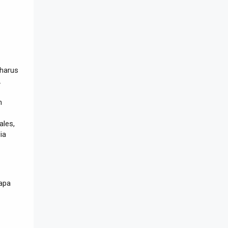
 harus
.
n
ales,
ia
 apa