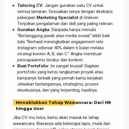
Tailoring CV:
Jangan gunakan satu CV untuk
semua lamaran. Sesuaikan isinya dengan deskripsi
pekerjaan
Marketing Specialist
di Unilever.
Tonjolkan pengalaman dan skill yang paling relevan.
Gunakan Angka:
Daripada hanya menulis
“Bertanggung jawab atas media sosial,” lebih baik
tulis “Berhasil meningkatkan
engagement rate
Instagram sebesar 40% dalam 6 bulan melalui
strategi konten A, B, dan C.” Angka membuat
pencapaianmu terukur dan konkret.
Buat Portofolio:
Ini sangat krusial! Siapkan
portofolio yang berisi rangkuman proyek atau
kampanye terbaik yang pernah kamu kerjakan.
Jelaskan tantangannya, strategimu, proses
eksekusinya, dan yang terpenting, hasilnya.
Menaklukkan Tahap Wawancara: Dari HR
hingga User
Jika CV-mu lolos, kamu akan masuk ke tahap
wawancara. Biasanya ada beberapa lapis, mulai dari