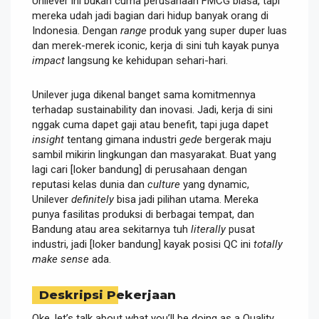
Unilever ini bukan cuma perusahaan FMCG biasa, tapi
mereka udah jadi bagian dari hidup banyak orang di
Indonesia. Dengan
range
produk yang super duper luas
dan merek-merek iconic, kerja di sini tuh kayak punya
impact
langsung ke kehidupan sehari-hari.
Unilever juga dikenal banget sama komitmennya
terhadap sustainability dan inovasi. Jadi, kerja di sini
nggak cuma dapet gaji atau benefit, tapi juga dapet
insight
tentang gimana industri
gede
bergerak maju
sambil mikirin lingkungan dan masyarakat. Buat yang
lagi cari [loker bandung] di perusahaan dengan
reputasi kelas dunia dan
culture
yang dynamic,
Unilever
definitely
bisa jadi pilihan utama. Mereka
punya fasilitas produksi di berbagai tempat, dan
Bandung atau area sekitarnya tuh
literally
pusat
industri, jadi [loker bandung] kayak posisi QC ini
totally
make sense
ada.
Deskripsi Pekerjaan
Oke, let’s talk about what you’ll be doing as a Quality