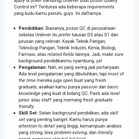
apply
di [loker bandung] Unilever buat posisi Quality
Control ini? Tentunya ada beberapa
requirements
yang kudu kamu penuhi, guys. Ini daftarnya:
Pendidikan:
Biasanya, posisi QC di perusahaan
sekelas Unilever itu
prefer
lulusan D3 atau S1 dari
jurusan yang relevan. Kayak Teknik Pangan,
Teknologi Pangan, Teknik Industri, Kimia, Biologi,
Farmasi, atau
related fields
lainnya. Jadi,
make sure
background pendidikanmu nyambung, ya!
Pengalaman:
Nah, ini yang sering jadi pertanyaan.
Ada level pengalaman yang dibutuhkan, tapi
most of
the time
mereka juga
open
buat yang fresh
graduate, asalkan kamu punya
passion
dan
basic
knowledge
yang kuat di bidang QC. Pasti ada
level
junior atau staff yang memang
fresh graduate
friendly
.
Skill Set:
Selain background pendidikan, ada
skill
set
yang penting banget. Kamu harus punya
attention to detail
yang tinggi, kemampuan analisis
yang
strong
, bisa
problem-solving
, dan
literally
nggak gampang
skip
hal-hal kecil.