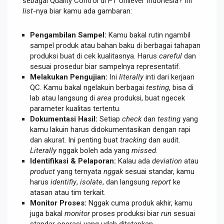
sebagai Quality Control di PT Unilever Indonesia? Ini
list
-nya biar kamu ada gambaran:
Pengambilan Sampel:
Kamu bakal rutin ngambil
sampel produk atau bahan baku di berbagai tahapan
produksi buat di cek kualitasnya. Harus
careful
dan
sesuai prosedur biar sampelnya representatif.
Melakukan Pengujian:
Ini
literally
inti dari kerjaan
QC. Kamu bakal ngelakuin berbagai
testing
, bisa di
lab atau langsung di
area
produksi, buat ngecek
parameter kualitas tertentu.
Dokumentasi Hasil:
Setiap
check
dan
testing
yang
kamu lakuin harus didokumentasikan dengan rapi
dan akurat. Ini penting buat
tracking
dan audit.
Literally
nggak boleh ada yang
missed
.
Identifikasi & Pelaporan:
Kalau ada
deviation
atau
product
yang ternyata
nggak
sesuai standar, kamu
harus
identifiy
,
isolate
, dan langsung
report
ke
atasan atau tim terkait.
Monitor Proses:
Nggak cuma produk akhir, kamu
juga bakal
monitor
proses produksi biar
run
sesuai
standar operasi yang udah ditetapkan.