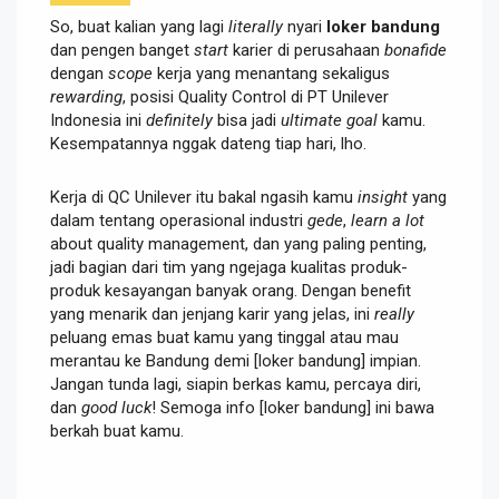
So, buat kalian yang lagi
literally
nyari
loker bandung
dan pengen banget
start
karier di perusahaan
bonafide
dengan
scope
kerja yang menantang sekaligus
rewarding
, posisi Quality Control di PT Unilever
Indonesia ini
definitely
bisa jadi
ultimate goal
kamu.
Kesempatannya nggak dateng tiap hari, lho.
Kerja di QC Unilever itu bakal ngasih kamu
insight
yang
dalam tentang operasional industri
gede
,
learn
a lot
about quality management, dan yang paling penting,
jadi bagian dari tim yang ngejaga kualitas produk-
produk kesayangan banyak orang. Dengan benefit
yang menarik dan jenjang karir yang jelas, ini
really
peluang emas buat kamu yang tinggal atau mau
merantau ke Bandung demi [loker bandung] impian.
Jangan tunda lagi, siapin berkas kamu, percaya diri,
dan
good luck
! Semoga info [loker bandung] ini bawa
berkah buat kamu.