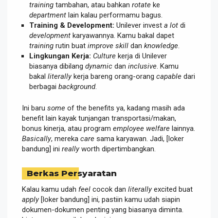
training
tambahan, atau bahkan
rotate
ke
department
lain kalau performamu bagus.
Training & Development:
Unilever invest
a lot
di
development
karyawannya. Kamu bakal dapet
training
rutin buat
improve skill
dan
knowledge
.
Lingkungan Kerja:
Culture
kerja di Unilever
biasanya dibilang
dynamic
dan
inclusive
. Kamu
bakal
literally
kerja bareng orang-orang
capable
dari
berbagai
background
.
Ini baru
some
of the benefits ya, kadang masih ada
benefit lain kayak tunjangan transportasi/makan,
bonus kinerja, atau program
employee welfare
lainnya.
Basically
, mereka
care
sama karyawan. Jadi, [loker
bandung] ini
really
worth dipertimbangkan.
Berkas Persyaratan
Kalau kamu udah
feel
cocok dan
literally
excited buat
apply
[loker bandung] ini, pastiin kamu udah siapin
dokumen-dokumen penting yang biasanya diminta.